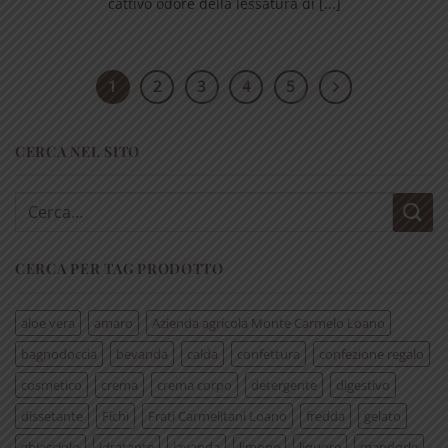
cattivo odore della lessatura di [...]
1
2
3
4
5
CERCA NEL SITO
Cerca:
CERCA PER TAG PRODOTTO
aloe vera
amaro
Azienda agricola Monte Carmelo Loano
bagnodoccia
bevanda
calda
confettura
confezione regalo
cosmetico
crema
crema corpo
detergente
digestivo
dissetante
Fichi
Frati Carmelitani Loano
fredda
gelato
ghiacciolo
idratante
lavanda
limone
liquore
mandorle