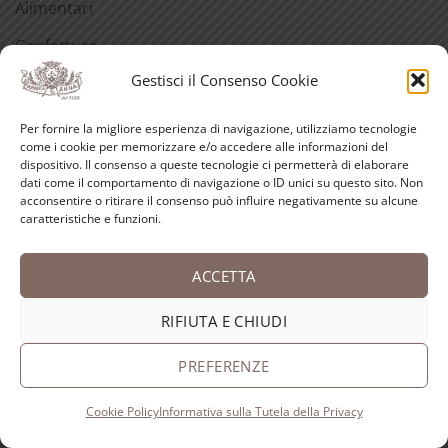
Alimentari
Confetture
Gestisci il Consenso Cookie
Sciroppo di rose
Fragranze del Carmelo
Per fornire la migliore esperienza di navigazione, utilizziamo tecnologie
come i cookie per memorizzare e/o accedere alle informazioni del
Liquori
dispositivo. Il consenso a queste tecnologie ci permetterà di elaborare
dati come il comportamento di navigazione o ID unici su questo sito. Non
Cura della pelle
acconsentire o ritirare il consenso può influire negativamente su alcune
caratteristiche e funzioni.
Cura dei capelli
Cura della bocca
ACCETTA
Detergenti
RIFIUTA E CHIUDI
Cosmetici alla rosa
PREFERENZE
Acqua di Sant’Anna
Cookie Policy
Informativa sulla Tutela della Privacy
Per la casa