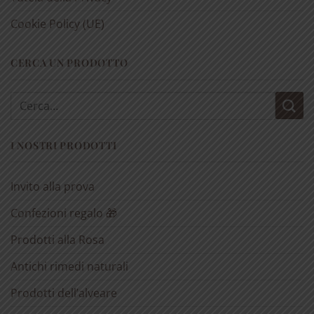
Cookie Policy (UE)
CERCA UN PRODOTTO
Cerca:
I NOSTRI PRODOTTI
Invito alla prova
Confezioni regalo 🎁
Prodotti alla Rosa
Antichi rimedi naturali
Prodotti dell’alveare