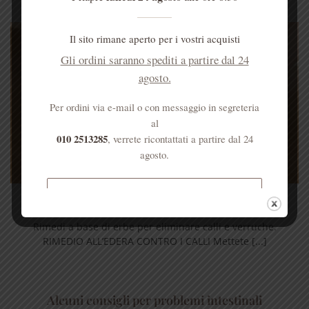
Il sito rimane aperto per i vostri acquisti
Gli ordini saranno spediti a partire dal 24
agosto.
Per ordini via e-mail o con messaggio in segreteria
al
010 2513285
, verrete ricontattati a partire dal 24
agosto.
Spedizione gratuita per ordini
Come eliminare calli e verruche
superiori a € 50
Rimedi a base di erbe per eliminare calli e verruche.
RIMEDIO ALL’EDERA CONTRO I CALLI Mettete [...]
Alcuni consigli per problemi intestinali