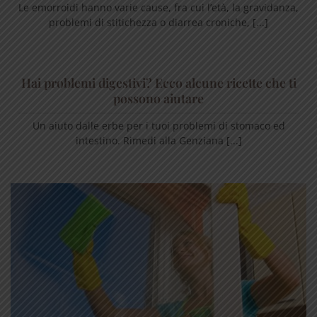
Le emorroidi hanno varie cause, fra cui l’età, la gravidanza,
problemi di stitichezza o diarrea croniche, [...]
Hai problemi digestivi? Ecco alcune ricette che ti
possono aiutare
Un aiuto dalle erbe per i tuoi problemi di stomaco ed
intestino. Rimedi alla Genziana [...]