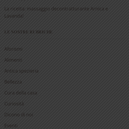
La ricetta: massaggio decontratturante Arnica e
Lavanda!
LE NOSTRE RUBRICHE
Aforismi
Alimenti
Antica spezieria
Bellezza
Cura della casa
Curiosità
Dicono di noi
Eventi