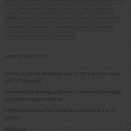
mani
marmellate
melissa
menta
miele
naturale
pelle
pozione
profumo
psoriasi
rosa
rosa centifolia
rosa rugosa
rosmarino
sandalo
sapone
saponetta
sciroppo
tisana
viso
vitamina E
ARTICOLI RECENTI
Iscriviti al canale whatsapp per sconti e promo validi
solo in farmacia!
Cosa mettere in valigia? Rimedi e cosmetici da viaggio
da portare sempre con te!
L’Antica Farmacia Sant’Anna sarà chiusa dal 3 al 22
agosto!
Whatsapp