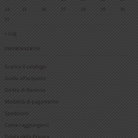
24
25
26
27
28
29
30
31
« Lug
INFORMAZIONI
Scarica il catalogo
Guida all’acquisto
Diritto di Recesso
Modalità di pagamento
Spedizioni
Come raggiungerci
Tutela della Privacy