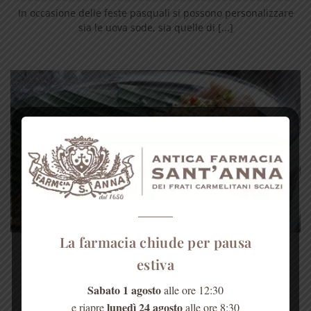
In occasione delle feste pasquali si possono personalizzare
sia le uova sode, sia quelle di [...]
La farmacia chiude per pausa
Alcuni consigli per cucinare a vapore
estiva
La cottura al vapore è un’ottima soluzione perché,
Sabato 1 agosto
alle ore 12:30
lasciando inalterato il sapore dei cibi, richiede [...]
lunedì 24 agosto
e riapre
alle ore 8:30