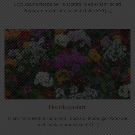
Ecco alcune ricette per le scottature ed eritemi solari
Preparate un decotto facendo bollire 50 [...]
Fiori da gustare
I fiori commestibili sono molti: bocca di leone, garofano dei
poeti, viola mammola e del [...]