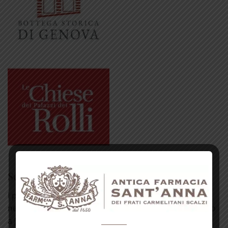
Sei un medico?
I prodotti erboristici svolgono un importante ruolo
nell'attenuare gli effetti collaterali dei farmaci. Aiutano
a [...]