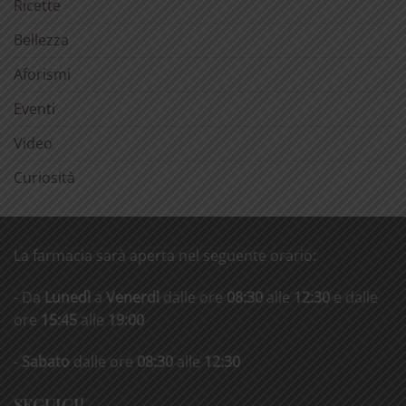
Ricette
Bellezza
Aforismi
Eventi
Video
Curiosità
La farmacia sarà aperta nel seguente orario:
- Da
Lunedì
a
Venerdì
dalle ore
08:30
alle
12:30
e dalle
ore
15:45
alle
19:00
-
Sabato
dalle ore
08:30
alle
12:30
SEGUICI!