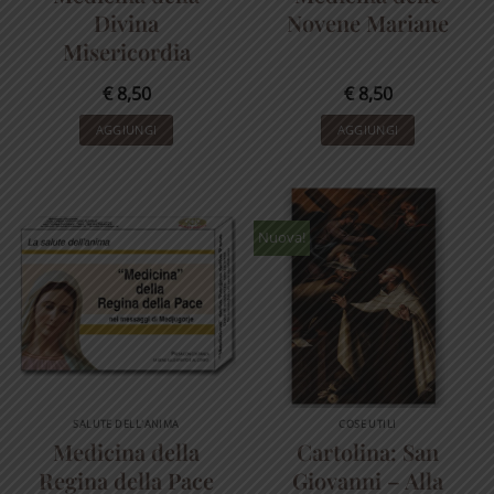
Divina
Novene Mariane
Misericordia
€
8,50
€
8,50
AGGIUNGI
AGGIUNGI
Nuova!
SALUTE DELL'ANIMA
COSE UTILI
Medicina della
Cartolina: San
Regina della Pace
Giovanni – Alla