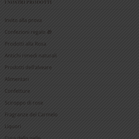
I NOSTRI PRODOTTI
Invito alla prova
Confezioni regalo 🎁
Prodotti alla Rosa
Antichi rimedi naturali
Prodotti dell’alveare
Alimentari
Confetture
Sciroppo di rose
Fragranze del Carmelo
Liquori
Cura della pelle