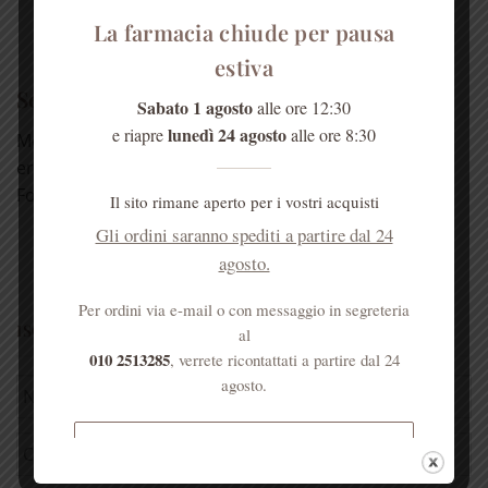
LEGGI TUTTO
La farmacia chiude per pausa
estiva
Sei un esercente?
Sabato 1 agosto
alle ore 12:30
lunedì 24 agosto
e riapre
alle ore 8:30
Molti dei nostri prodotti sono vendibili in altre
erboristerie, farmacie e negozi di prodotti naturali.
Forniamo, [...]
Il sito rimane aperto per i vostri acquisti
LEGGI TUTTO
Gli ordini saranno spediti a partire dal 24
agosto.
Per ordini via e-mail o con messaggio in segreteria
ISCRIVITI ALLA NEWSLETTER
al
010 2513285
, verrete ricontattati a partire dal 24
agosto.
Spedizione gratuita per ordini
superiori a € 50