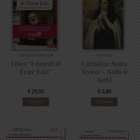
CONFEZIONI REGALO 🎁
COSE UTILI
Libro “I rimedi di
Cartolina: Santa
Frate Ezio”
Teresa – Nulla ti
turbi
€
29,00
€
0,80
ACQUISTA
AGGIUNGI