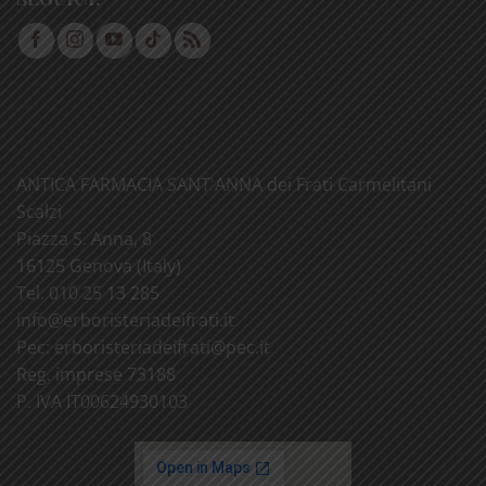
ANTICA FARMACIA SANT'ANNA dei Frati Carmelitani
Scalzi
Piazza S. Anna, 8
16125 Genova (Italy)
Tel. 010 25 13 285
info@
erboristeriadeifrati.it
Pec:
erboristeriadeifrati@
pec.it
Reg. imprese 73188
P. IVA IT00624930103