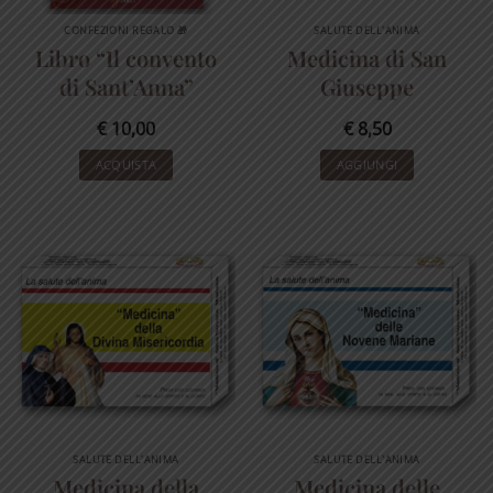
CONFEZIONI REGALO 🎁
SALUTE DELL'ANIMA
Libro “Il convento
Medicina di San
di Sant’Anna”
Giuseppe
€
10,00
€
8,50
ACQUISTA
AGGIUNGI
SALUTE DELL'ANIMA
SALUTE DELL'ANIMA
Medicina della
Medicina delle