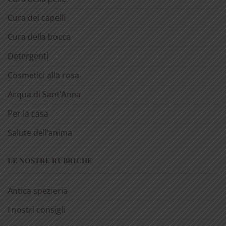
Cura dei capelli
Cura della bocca
Detergenti
Cosmetici alla rosa
Acqua di Sant’Anna
Per la casa
Salute dell’anima
LE NOSTRE RUBRICHE
Antica spezieria
I nostri consigli