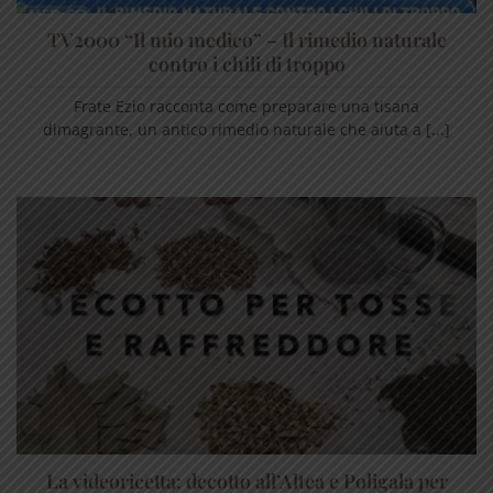
TV2000 “Il mio medico” – Il rimedio naturale
contro i chili di troppo
Frate Ezio racconta come preparare una tisana
dimagrante, un antico rimedio naturale che aiuta a [...]
La videoricetta: decotto all’Altea e Poligala per