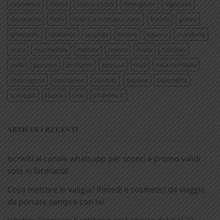
cosmetico
crema
crema corpo
detergente
digestivo
dissetante
Fichi
Frati Carmelitani Loano
fredda
gelato
ghiacciolo
idratante
lavanda
limone
liquore
mandorle
mani
marmellate
melissa
menta
miele
naturale
pelle
pozione
profumo
psoriasi
rosa
rosa centifolia
rosa rugosa
rosmarino
sandalo
sapone
saponetta
sciroppo
tisana
viso
vitamina E
ARTICOLI RECENTI
Iscriviti al canale whatsapp per sconti e promo validi
solo in farmacia!
Cosa mettere in valigia? Rimedi e cosmetici da viaggio
da portare sempre con te!