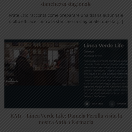
stanchezza stagionale
Frate Ezio racconta come preparare una tisana autunnale
molto efficace contro la stanchezza stagionale, questa [...]
RAI1 – Linea Verde Life: Daniela Ferolla visita la
nostra Antica Farmacia