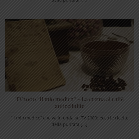
TV2000 “Il mio medico” – La crema al caffè
anticellulite
“Il mio medico” che va in onda su TV 2000: ecco le ricette
della puntata [...]