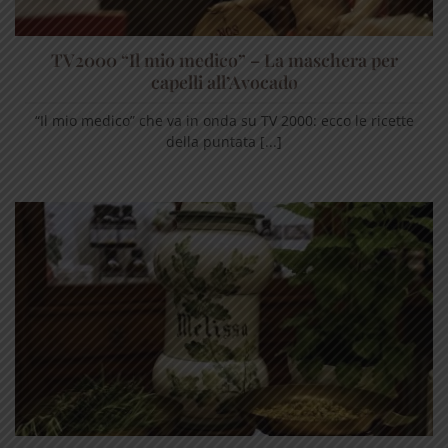
TV2000 “Il mio medico” – La maschera per
capelli all’Avocado
“Il mio medico” che va in onda su TV 2000: ecco le ricette
della puntata [...]