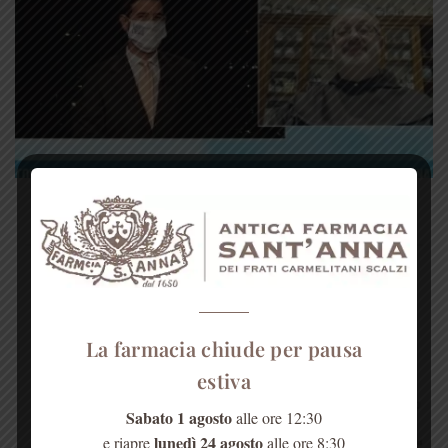
Primocanale – Viaggio in Liguria: la prima
puntata 2021 con Frate Ezio
In questa prima puntata del 2021 di Viaggio in Liguria a
cura di Primocanale, Frate [...]
La farmacia chiude per pausa
estiva
Sabato 1 agosto
alle ore 12:30
lunedì 24 agosto
e riapre
alle ore 8:30