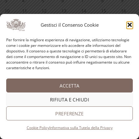
3
4
5
6
7
8
9
10
11
12
13
14
15
16
17
18
19
20
21
22
23
Gestisci il Consenso Cookie
24
25
26
27
28
29
30
Per fornire la migliore esperienza di navigazione, utilizziamo tecnologie
31
come i cookie per memorizzare e/o accedere alle informazioni del
dispositivo. Il consenso a queste tecnologie ci permetterà di elaborare
« Lug
dati come il comportamento di navigazione o ID unici su questo sito. Non
acconsentire o ritirare il consenso può influire negativamente su alcune
caratteristiche e funzioni.
INFORMAZIONI
ACCETTA
Scarica il catalogo
RIFIUTA E CHIUDI
Guida all’acquisto
Diritto di Recesso
PREFERENZE
Modalità di pagamento
Cookie Policy
Informativa sulla Tutela della Privacy
Spedizioni