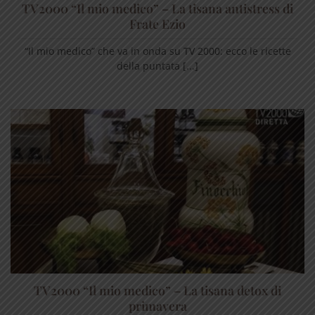
TV2000 “Il mio medico” – La tisana antistress di
Frate Ezio
“Il mio medico” che va in onda su TV 2000: ecco le ricette
della puntata [...]
TV2000 “Il mio medico” – La tisana detox di
primavera