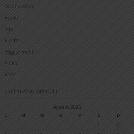
Dicono di noi
Eventi
Info
Ricette
Suggerimenti
Video
Visite
CALENDARIO ARTICOLI
Agosto 2026
L
M
M
G
V
S
D
1
2