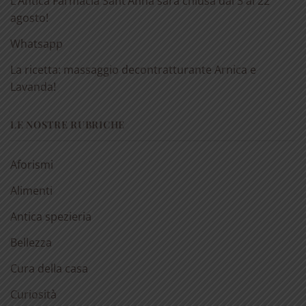
L’Antica Farmacia Sant’Anna sarà chiusa dal 3 al 22
agosto!
Whatsapp
La ricetta: massaggio decontratturante Arnica e
Lavanda!
LE NOSTRE RUBRICHE
Aforismi
Alimenti
Antica spezieria
Bellezza
Cura della casa
Curiosità