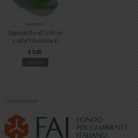
DETERGENTI
Saponetta al Vetiver
e alla Vitamina E
€
3,00
AGGIUNGI
CONVENZIONI