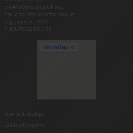
info@
erboristeriadeifrati.it
Pec:
erboristeriadeifrati@
pec.it
Reg. imprese 73188
P. IVA IT00624930103
Scarica il catalogo
Guida all’acquisto