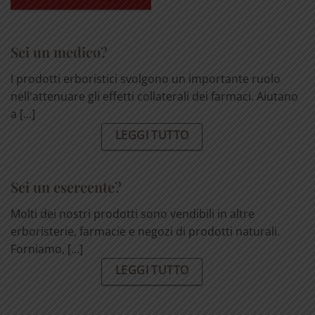
Sei un medico?
I prodotti erboristici svolgono un importante ruolo
nell'attenuare gli effetti collaterali dei farmaci. Aiutano
a [...]
LEGGI TUTTO
Sei un esercente?
Molti dei nostri prodotti sono vendibili in altre
erboristerie, farmacie e negozi di prodotti naturali.
Forniamo, [...]
LEGGI TUTTO