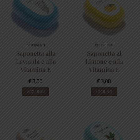
DETERGENTI
DETERGENTI
Saponetta alla
Saponetta al
Lavanda e alla
Limone e alla
Vitamina E
Vitamina E
€
3,00
€
3,00
AGGIUNGI
AGGIUNGI