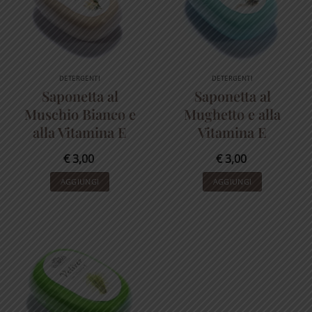
DETERGENTI
DETERGENTI
Saponetta al
Saponetta al
Muschio Bianco e
Mughetto e alla
alla Vitamina E
Vitamina E
€
3,00
€
3,00
AGGIUNGI
AGGIUNGI