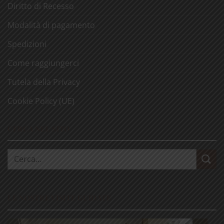
Diritto di Recesso
Modalità di pagamento
Spedizioni
Come raggiungerci
Tutela della Privacy
Cookie Policy (UE)
CERCA NEL SITO
Cerca:
LE NOSTRE VISITE GUIDATE