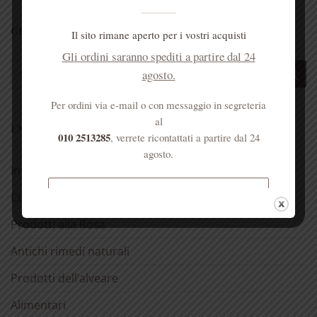
CERCA NEL SITO
Il sito rimane aperto per i vostri acquisti
Gli ordini saranno spediti a partire dal 24
Cerca:
agosto.
Per ordini via e-mail o con messaggio in segreteria
al
I NOSTRI PRODOTTI
010 2513285
, verrete ricontattati a partire dal 24
agosto.
Invito alla prova
Spedizione gratuita per ordini
Confezioni regalo 🎁
superiori a € 50
Prodotti alla Rosa
Antichi rimedi naturali
Prodotti dell’alveare
Alimentari