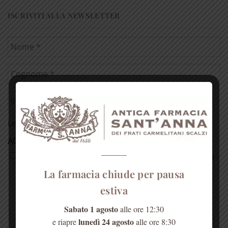
ISCRIVITI ALLA NEWSLETTER
Leggi la
Tutela della Privacy
ACCETTAZIONE PRIVACY
*
Do il consenso al trattamento dei miei dati in base
alla Tutela della Privacy per la ricezione della
La farmacia chiude per pausa
Newsletter con informazioni e proposte
estiva
commerciali dalla Farmacia S. Anna. *
Sabato 1 agosto
alle ore 12:30
lunedì 24 agosto
e riapre
alle ore 8:30