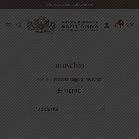
Skip
SPESE DI SPEDIZIONE GRATIS SOPRA € 50
to
content
0
€ 0,00
muschio
Home
/
Prodotti taggati “muschio”
FILTRO