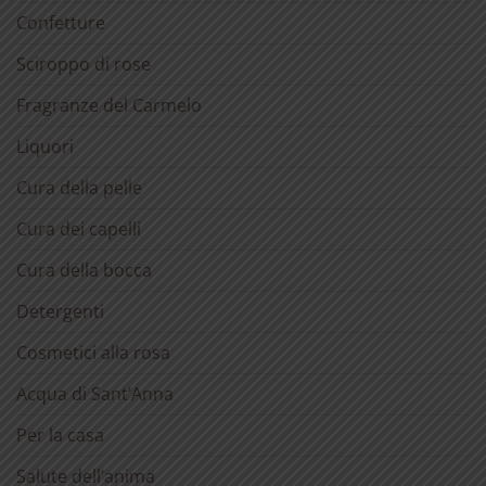
Confetture
Sciroppo di rose
Fragranze del Carmelo
Liquori
Cura della pelle
Cura dei capelli
Cura della bocca
Detergenti
Cosmetici alla rosa
Acqua di Sant’Anna
Per la casa
Salute dell’anima