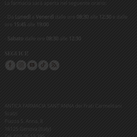
La farmacia sarà aperta nel seguente orario:
- Da
Lunedì
a
Venerdì
dalle ore
08:30
alle
12:30
e dalle
ore
15:45
alle
19:00
-
Sabato
dalle ore
08:30
alle
12:30
SEGUICI!
ANTICA FARMACIA SANT'ANNA dei Frati Carmelitani
Scalzi
Piazza S. Anna, 8
16125 Genova (Italy)
Tel. 010 25 13 285