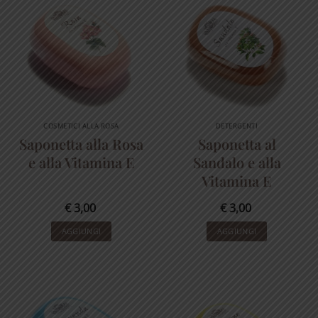
COSMETICI ALLA ROSA
DETERGENTI
Saponetta alla Rosa
Saponetta al
e alla Vitamina E
Sandalo e alla
Vitamina E
€
3,00
€
3,00
AGGIUNGI
AGGIUNGI