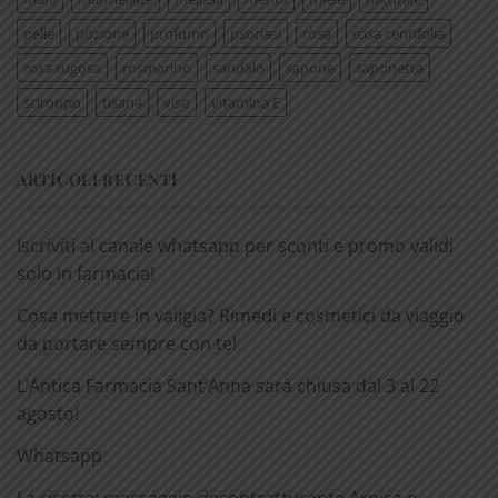
pelle
pozione
profumo
psoriasi
rosa
rosa centifolia
rosa rugosa
rosmarino
sandalo
sapone
saponetta
sciroppo
tisana
viso
vitamina E
ARTICOLI RECENTI
Iscriviti al canale whatsapp per sconti e promo validi
solo in farmacia!
Cosa mettere in valigia? Rimedi e cosmetici da viaggio
da portare sempre con te!
L’Antica Farmacia Sant’Anna sarà chiusa dal 3 al 22
agosto!
Whatsapp
La ricetta: massaggio decontratturante Arnica e