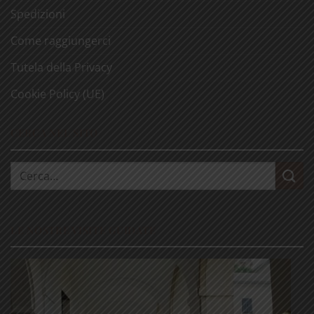
Spedizioni
Come raggiungerci
Tutela della Privacy
Cookie Policy (UE)
CERCA NEL SITO
Cerca:
LE NOSTRE VISITE GUIDATE