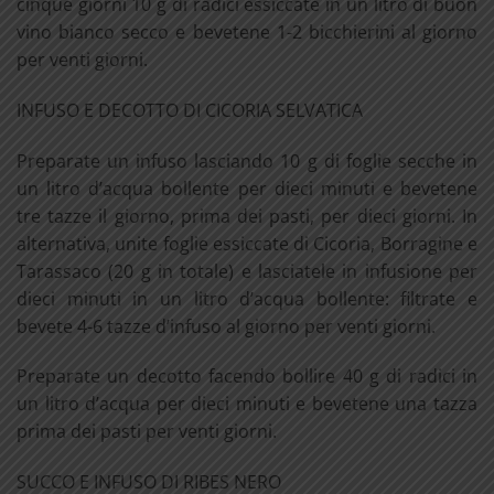
cinque giorni 10 g di radici essiccate in un litro di buon
vino bianco secco e bevetene 1-2 bicchierini al giorno
per venti giorni.
INFUSO E DECOTTO DI CICORIA SELVATICA
Preparate un infuso lasciando 10 g di foglie secche in
un litro d’acqua bollente per dieci minuti e bevetene
tre tazze il giorno, prima dei pasti, per dieci giorni. In
alternativa, unite foglie essiccate di Cicoria, Borragine e
Tarassaco (20 g in totale) e lasciatele in infusione per
dieci minuti in un litro d’acqua bollente: filtrate e
bevete 4-6 tazze d’infuso al giorno per venti giorni.
Preparate un decotto facendo bollire 40 g di radici in
un litro d’acqua per dieci minuti e bevetene una tazza
prima dei pasti per venti giorni.
SUCCO E INFUSO DI RIBES NERO