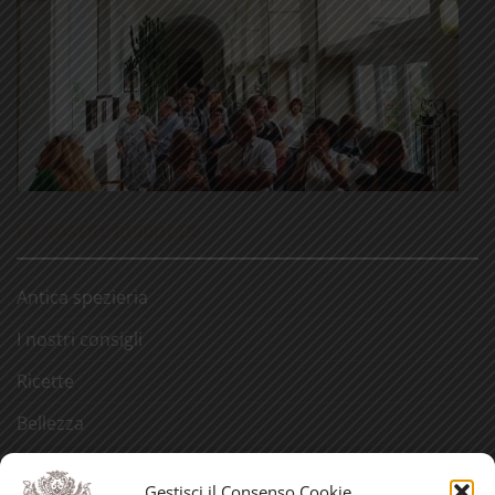
LE NOSTRE RUBRICHE
Antica spezieria
I nostri consigli
Ricette
Bellezza
Aforismi
Gestisci il Consenso Cookie