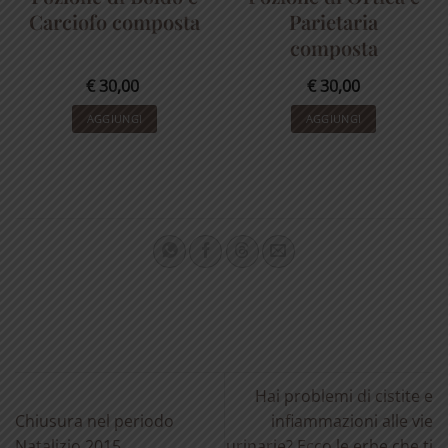
Carciofo composta
Parietaria
composta
€
30,00
€
30,00
AGGIUNGI
AGGIUNGI
Hai problemi di cistite e
Chiusura nel periodo
infiammazioni alle vie
Natalizio 2015
urinarie? Ecco le erbe che ti