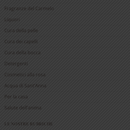
Fragranze del Carmelo
Liquori
Cura della pelle
Cura dei capelli
Cura della bocca
Detergenti
Cosmetici alla rosa
Acqua di Sant’Anna
Per la casa
Salute dell’anima
LE NOSTRE RUBRICHE