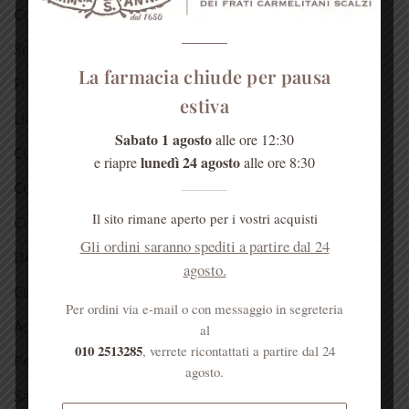
Confetture
Sciroppo di rose
La farmacia chiude per pausa
Fragranze del Carmelo
estiva
Liquori
Sabato 1 agosto
alle ore 12:30
Cura della pelle
lunedì 24 agosto
e riapre
alle ore 8:30
Cura dei capelli
Il sito rimane aperto per i vostri acquisti
Cura della bocca
Gli ordini saranno spediti a partire dal 24
Detergenti
agosto.
Cosmetici alla rosa
Per ordini via e-mail o con messaggio in segreteria
Acqua di Sant’Anna
al
010 2513285
, verrete ricontattati a partire dal 24
Per la casa
agosto.
Salute dell’anima