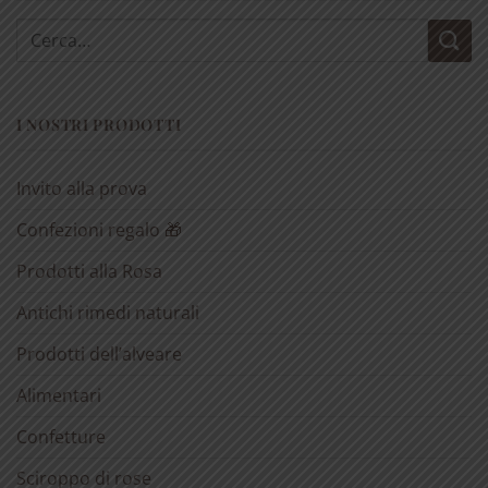
Cerca:
I NOSTRI PRODOTTI
Invito alla prova
Confezioni regalo 🎁
Prodotti alla Rosa
Antichi rimedi naturali
Prodotti dell’alveare
Alimentari
Confetture
Sciroppo di rose