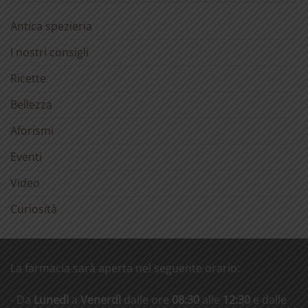
Antica spezieria
I nostri consigli
Ricette
Bellezza
Aforismi
Eventi
Video
Curiosità
La farmacia sarà aperta nel seguente orario:
- Da
Lunedì
a
Venerdì
dalle ore
08:30
alle
12:30
e dalle