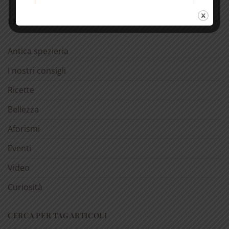
Spedizione gratuita per ordini
LE NOSTRE RUBRICHE
superiori a € 50
Antica spezieria
I nostri consigli
Ricette
Bellezza
Aforismi
Eventi
Video
Curiosità
CERCA PER TAG ARTICOLI