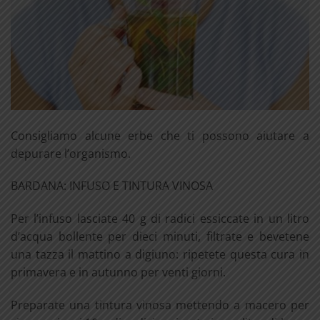
Consigliamo alcune erbe che ti possono aiutare a
depurare l’organismo.
BARDANA: INFUSO E TINTURA VINOSA
Per l’infuso lasciate 40 g di radici essiccate in un litro
d’acqua bollente per dieci minuti, filtrate e bevetene
una tazza il mattino a digiuno: ripetete questa cura in
primavera e in autunno per venti giorni.
Preparate una tintura vinosa mettendo a macero per