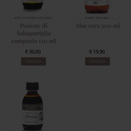
ANTICHI RIMEDI NATURALI
RIMEDI NATURALI
Pozione di
Aloe vera 500 ml
Salsapariglia
composta 150 ml
€
30,00
€
19,90
AGGIUNGI
AGGIUNGI