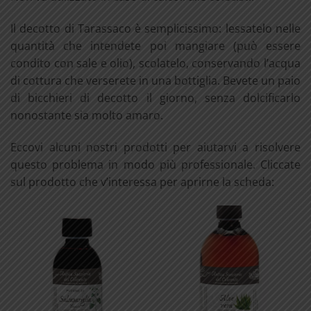
Il decotto di Tarassaco è semplicissimo: lessatelo nelle
quantità che intendete poi mangiare (può essere
condito con sale e olio), scolatelo, conservando l’acqua
di cottura che verserete in una bottiglia. Bevete un paio
di bicchieri di decotto il giorno, senza dolcificarlo
nonostante sia molto amaro.
Eccovi alcuni nostri prodotti per aiutarvi a risolvere
questo problema in modo più professionale. Cliccate
sul prodotto che v’interessa per aprirne la scheda: