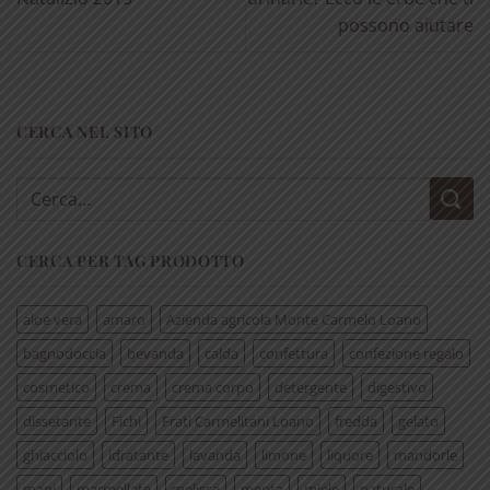
possono aiutare
CERCA NEL SITO
Cerca:
CERCA PER TAG PRODOTTO
aloe vera
amaro
Azienda agricola Monte Carmelo Loano
bagnodoccia
bevanda
calda
confettura
confezione regalo
cosmetico
crema
crema corpo
detergente
digestivo
dissetante
Fichi
Frati Carmelitani Loano
fredda
gelato
ghiacciolo
idratante
lavanda
limone
liquore
mandorle
mani
marmellate
melissa
menta
miele
naturale