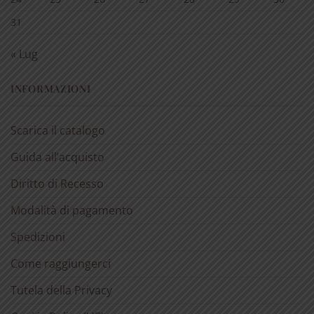
31
« Lug
INFORMAZIONI
Scarica il catalogo
Guida all’acquisto
Diritto di Recesso
Modalità di pagamento
Spedizioni
Come raggiungerci
Tutela della Privacy