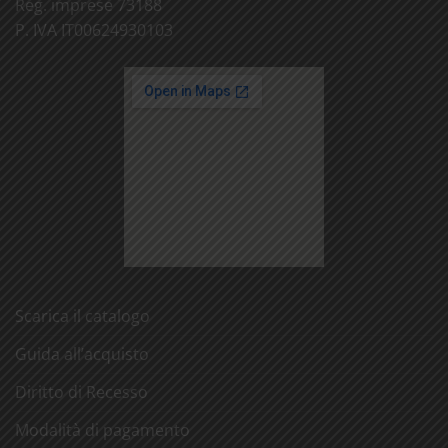
Reg. imprese 73188
P. IVA IT00624930103
Scarica il catalogo
Guida all’acquisto
Diritto di Recesso
Modalità di pagamento