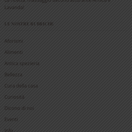
Lavanda!
LE NOSTRE RUBRICHE
Aforismi
Alimenti
Antica spezieria
Bellezza
Cura della casa
Curiosità
Dicono di noi
Eventi
Info