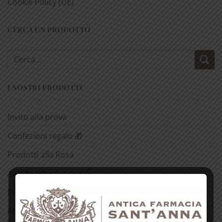
Cookie Policy (UE)
CERCA UN PRODOTTO
Cerca:
I NOSTRI PRODOTTI
Invito alla prova
Confezioni regalo 🎁
Prodotti alla Rosa
Antichi rimedi naturali
Prodotti dell’alveare
Alimentari