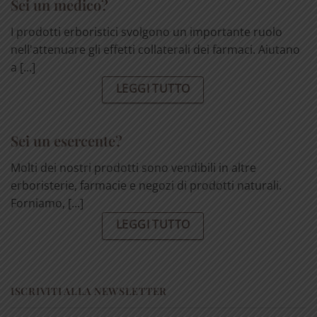
Sei un medico?
I prodotti erboristici svolgono un importante ruolo
nell'attenuare gli effetti collaterali dei farmaci. Aiutano
a [...]
LEGGI TUTTO
Sei un esercente?
Molti dei nostri prodotti sono vendibili in altre
erboristerie, farmacie e negozi di prodotti naturali.
Forniamo, [...]
LEGGI TUTTO
ISCRIVITI ALLA NEWSLETTER