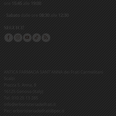
ore
15:45
alle
19:00
-
Sabato
dalle ore
08:30
alle
12:30
SEGUICI!
ANTICA FARMACIA SANT'ANNA dei Frati Carmelitani
Scalzi
Piazza S. Anna, 8
16125 Genova (Italy)
Tel. 010 25 13 285
info@
erboristeriadeifrati.it
Pec:
erboristeriadeifrati@
pec.it