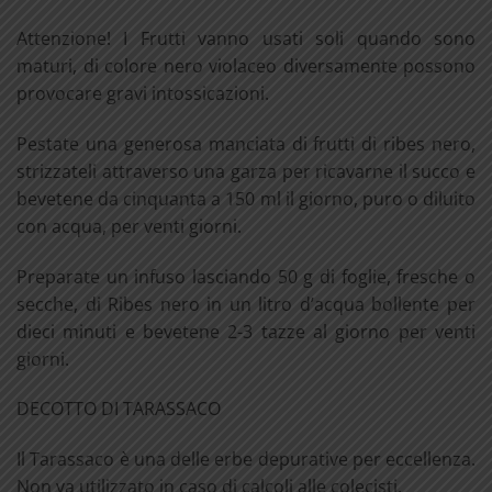
Attenzione! I Frutti vanno usati soli quando sono
maturi, di colore nero violaceo diversamente possono
provocare gravi intossicazioni.
Pestate una generosa manciata di frutti di ribes nero,
strizzateli attraverso una garza per ricavarne il succo e
bevetene da cinquanta a 150 ml il giorno, puro o diluito
con acqua, per venti giorni.
Preparate un infuso lasciando 50 g di foglie, fresche o
secche, di Ribes nero in un litro d’acqua bollente per
dieci minuti e bevetene 2-3 tazze al giorno per venti
giorni.
DECOTTO DI TARASSACO
Il Tarassaco è una delle erbe depurative per eccellenza.
Non va utilizzato in caso di calcoli alle colecisti.