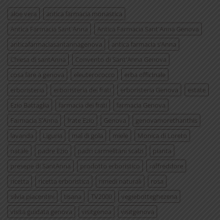
aloe vera
antica farmacia monastica
Antica Farmacia Sant'Anna
Antica Farmacia Sant'Anna Genova
anticafarmaciasantannagenova
antica farmacia s’Anna
Chiesa di santAnna
Convento di Sant'Anna Genova
cosa fare a genova
eleuterococco
erba officinale
erboristeria
erboristeria dei frati
erboristeria Genova
estate
Ezio Battaglia
farmacia dei frati
farmacia Genova
Farmacia S’Anna
frate Ezio
Genova
genovamorethanthis
lavanda
Liguria
mal di gola
miele
Monica di Loreto
natale
padre Ezio
padri carmelitani scalzi
pianta
presepe di SantAnna
prodotto erboristico
raffreddore
ricetta
ricetta erboristica
rimedi naturali
rosa
silvia piacentini
tisana
TV2000
vegiebotteghezena
visita guidata genova
visitgenoa
visitgenova