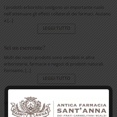
I prodotti erboristici svolgono un importante ruolo
nell'attenuare gli effetti collaterali dei farmaci. Aiutano
a [...]
LEGGI TUTTO
Sei un esercente?
Molti dei nostri prodotti sono vendibili in altre
erboristerie, farmacie e negozi di prodotti naturali.
Forniamo, [...]
LEGGI TUTTO
ISCRIVITI ALLA NEWSLETTER