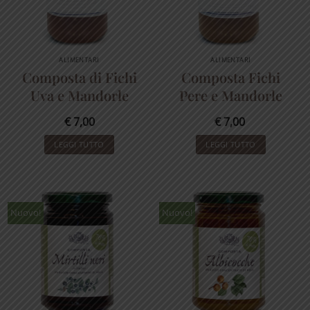
ALIMENTARI
ALIMENTARI
Composta di Fichi
Composta Fichi
Uva e Mandorle
Pere e Mandorle
€
7,00
€
7,00
LEGGI TUTTO
LEGGI TUTTO
Nuovo!
Nuovo!