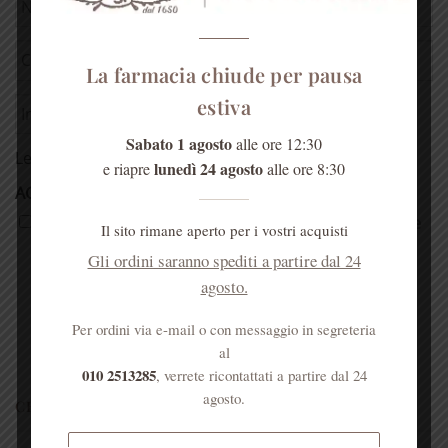
La farmacia chiude per pausa
estiva
Sabato 1 agosto
alle ore 12:30
Leggi la
Tutela della Privacy
lunedì 24 agosto
e riapre
alle ore 8:30
ACCETTAZIONE PRIVACY
*
Do il consenso al trattamento dei miei dati in base
Il sito rimane aperto per i vostri acquisti
alla Tutela della Privacy per la ricezione della
Gli ordini saranno spediti a partire dal 24
Newsletter con informazioni e proposte
agosto.
commerciali dalla Farmacia S. Anna. *
Per ordini via e-mail o con messaggio in segreteria
al
010 2513285
, verrete ricontattati a partire dal 24
agosto.
CERCA NEL SITO