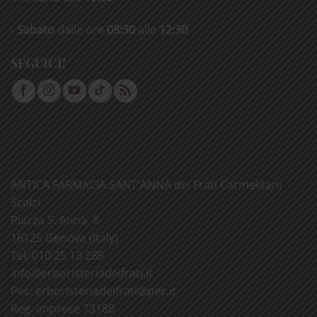
-
Sabato
dalle ore
08:30
alle
12:30
SEGUICI!
ANTICA FARMACIA SANT'ANNA dei Frati Carmelitani
Scalzi
Piazza S. Anna, 8
16125 Genova (Italy)
Tel. 010 25 13 285
info@
erboristeriadeifrati.it
Pec:
erboristeriadeifrati@
pec.it
Reg. imprese 73188