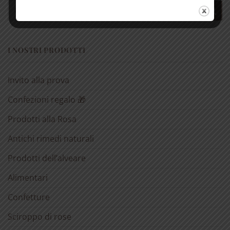
Spedizione gratuita per ordini
Cerca:
superiori a € 50
I NOSTRI PRODOTTI
Invito alla prova
Confezioni regalo 🎁
Prodotti alla Rosa
Antichi rimedi naturali
Prodotti dell’alveare
Alimentari
Confetture
Sciroppo di rose