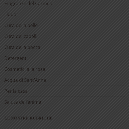
Fragranze del Carmelo
Liquori
Cura della pelle
Cura dei capelli
Cura della bocca
Detergenti
Cosmetici alla rosa
Acqua di Sant’Anna
Per la casa
Salute dell’anima
LE NOSTRE RUBRICHE