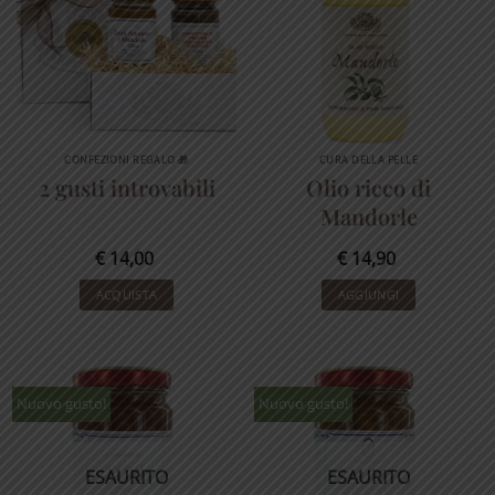
CONFEZIONI REGALO 🎁
CURA DELLA PELLE
2 gusti introvabili
Olio ricco di
Mandorle
€
14,00
€
14,90
ACQUISTA
AGGIUNGI
Nuovo gusto!
Nuovo gusto!
ESAURITO
ESAURITO