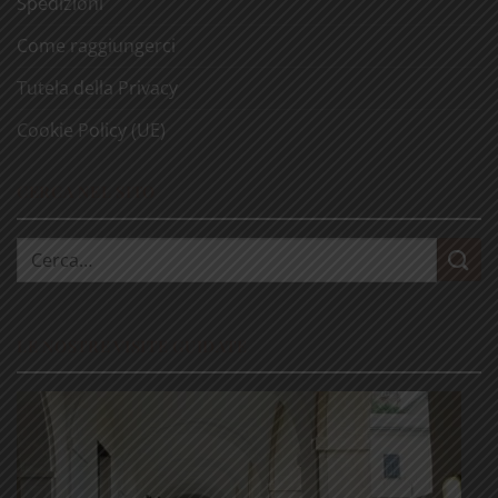
Spedizioni
Come raggiungerci
Tutela della Privacy
Cookie Policy (UE)
CERCA NEL SITO
Cerca:
LE NOSTRE VISITE GUIDATE