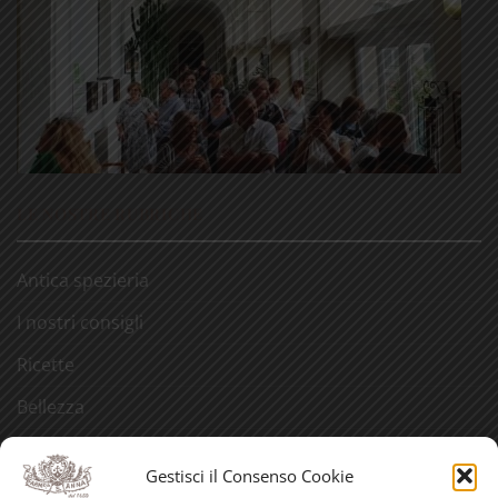
LE NOSTRE RUBRICHE
Antica spezieria
I nostri consigli
Ricette
Bellezza
Aforismi
Gestisci il Consenso Cookie
Eventi