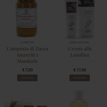
ALIMENTARI
RIMEDI NATURALI
Composta di Zucca
Crema alla
Amaretti e
Lanolina
Mandorle
€
7,00
€
17,00
AGGIUNGI
AGGIUNGI