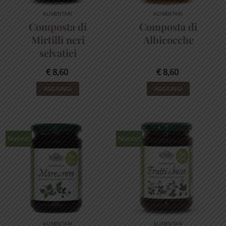
ALIMENTARI
ALIMENTARI
Composta di
Composta di
Mirtilli neri
Albicocche
selvatici
€
8,60
€
8,60
AGGIUNGI
AGGIUNGI
Nuovo!
Nuovo!
ALIMENTARI
ALIMENTARI