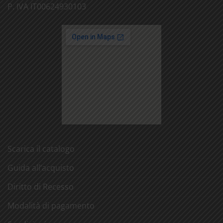
P. IVA IT00624930103
Scarica il catalogo
Guida all’acquisto
Diritto di Recesso
Modalità di pagamento