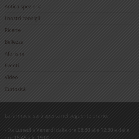
Antica spezieria
I nostri consigli
Ricette
Bellezza
Aforismi
Eventi
Video
Curiosità
La farmacia sarà aperta nel seguente orario:
- Da
Lunedì
a
Venerdì
dalle ore
08:30
alle
12:30
e dalle
ore
15:45
alle
19:00