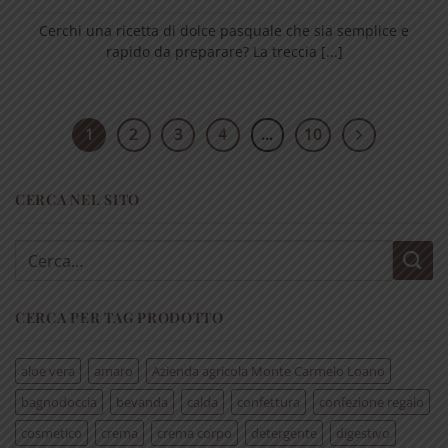
Cerchi una ricetta di dolce pasquale che sia semplice e
rapido da preparare? La treccia [...]
1
2
3
4
…
10
CERCA NEL SITO
Cerca:
CERCA PER TAG PRODOTTO
aloe vera
amaro
Azienda agricola Monte Carmelo Loano
bagnodoccia
bevanda
calda
confettura
confezione regalo
cosmetico
crema
crema corpo
detergente
digestivo