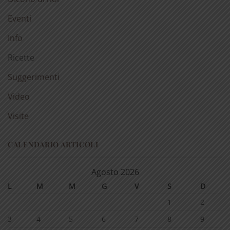
Eventi
Info
Ricette
Suggerimenti
Video
Visite
CALENDARIO ARTICOLI
Agosto 2026
L
M
M
G
V
S
D
1
2
3
4
5
6
7
8
9