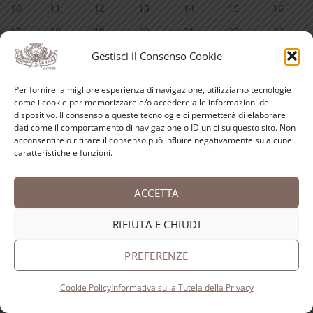
10
11
12
13
14
15
16
17
18
19
20
21
22
23
24
25
26
27
28
29
30
Gestisci il Consenso Cookie
31
Per fornire la migliore esperienza di navigazione, utilizziamo tecnologie
come i cookie per memorizzare e/o accedere alle informazioni del
« Lug
dispositivo. Il consenso a queste tecnologie ci permetterà di elaborare
dati come il comportamento di navigazione o ID unici su questo sito. Non
acconsentire o ritirare il consenso può influire negativamente su alcune
INFORMAZIONI
caratteristiche e funzioni.
Scarica il catalogo
ACCETTA
Guida all’acquisto
RIFIUTA E CHIUDI
Diritto di Recesso
PREFERENZE
Modalità di pagamento
Cookie Policy
Informativa sulla Tutela della Privacy
Spedizioni