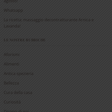
agosto!
Whatsapp
La ricetta: massaggio decontratturante Arnica e
Lavanda!
LE NOSTRE RUBRICHE
Aforismi
Alimenti
Antica spezieria
Bellezza
Cura della casa
Curiosità
Dicono di noi