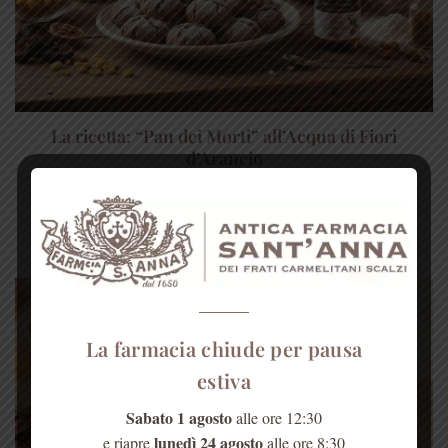
La ricetta: “Pan dei Morti” all’Acqua di Fiori
d’Arancio
Ci sono dolci che vorremmo svincolare dalle loro festività
tanto son buoni. Così è per [...]
La farmacia chiude per pausa
estiva
Sabato 1 agosto
alle ore 12:30
lunedì 24 agosto
e riapre
alle ore 8:30