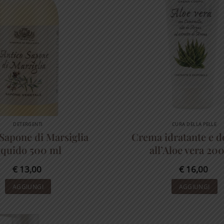
DETERGENTI
CURA DELLA PELLE
Sapone di Marsiglia
Crema idratante e d
iquido 500 ml
all’Aloe vera 20
€
13,00
€
16,00
AGGIUNGI
AGGIUNGI