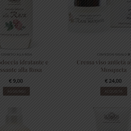
COSMETICI ALLA ROSA
CONFEZIONI REGALO 🎁
doccia idratante e
Crema viso antietà a
assante alla Rosa
Mosqueta
€
9,00
€
24,00
AGGIUNGI
ACQUISTA