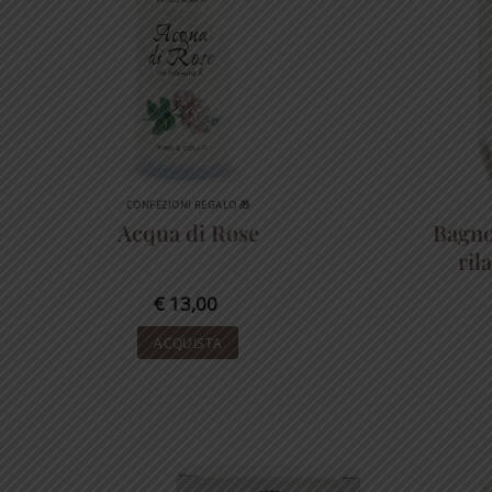
CONFEZIONI REGALO 🎁
Acqua di Rose
Bagno
ril
€
13,00
ACQUISTA