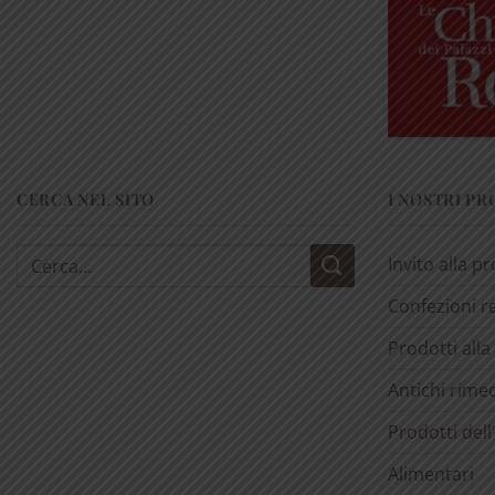
CERCA NEL SITO
I NOSTRI P
Cerca:
Invito alla p
Confezioni r
Prodotti alla
Antichi rimed
Prodotti dell
Alimentari