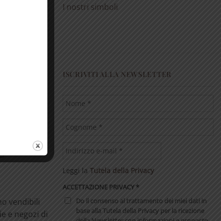
I nostri simboli
ISCRIVITI ALLA NEWSLETTER
ono un
uare gli
i. Aiutano a
Leggi la
Tutela della Privacy
ACCETTAZIONE PRIVACY
*
Do il consenso al trattamento dei miei dati in
no vendibili
base alla Tutela della Privacy per la ricezione
ie e negozi di
della Newsletter con informazioni e proposte