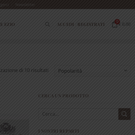
gerci
Newsletter
0
E EZIO
ACCEDI / REGISTRATI
€ 0,00
Popolarità
zazione di 10 risultati
CERCA UN PRODOTTO
Cerca:
I NOSTRI REPARTI