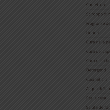
Confetture
Sciroppo di 
Fragranze d
Liquori
Cura della pe
Cura dei cape
Cura della b
Detergenti
Cosmetici al
Acqua di San
Per la casa
Salute dell’