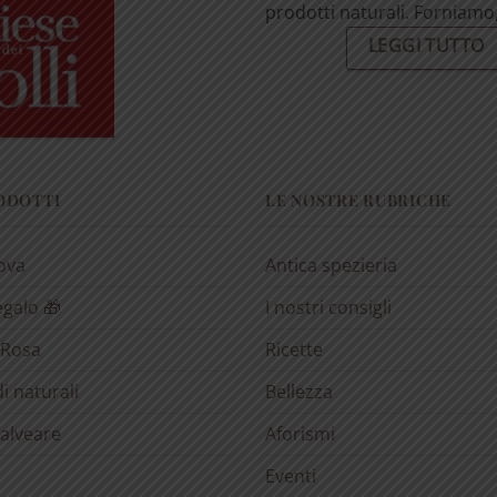
prodotti naturali. Forniamo, 
LEGGI TUTTO
RODOTTI
LE NOSTRE RUBRICHE
rova
Antica spezieria
egalo 🎁
I nostri consigli
 Rosa
Ricette
i naturali
Bellezza
’alveare
Aforismi
Eventi