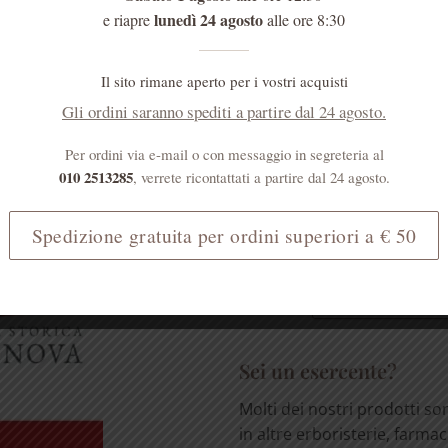
lunedì 24 agosto
e riapre
alle ore 8:30
Il sito rimane aperto per i vostri acquisti
Gli ordini saranno spediti a partire dal 24 agosto.
MENTI
Sei un medico?
Per ordini via e-mail o con messaggio in segreteria al
010 2513285
, verrete ricontattati a partire dal 24 agosto.
I prodotti erboristici svolg
importante ruolo nell'atten
Spedizione gratuita per ordini superiori a € 50
effetti collaterali dei farmac
[...]
LEGGI TUTTO
Sei un esercente?
Molti dei nostri prodotti so
in altre erboristerie, farmac