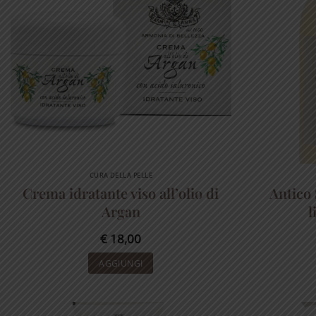
CURA DELLA PELLE
Crema idratante viso all’olio di
Antico 
Argan
l
€
18,00
AGGIUNGI