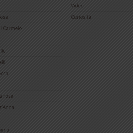
Video
rose
Curiosità
el Carmelo
lle
lli
occa
la rosa
t’Anna
anima