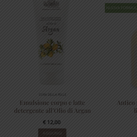
NUOVA FORMU
CURA DELLA PELLE
Emulsione corpo e latte
Antico 
detergente all’Olio di Argan
l
€
12,00
AGGIUNGI