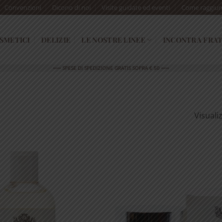
Convenzioni
Dicono di noi
Visite guidate ed eventi
Come raggiun
SMETICI
DELIZIE
LE NOSTRE LINEE
INCONTRA FRAT
•••• SPESE DI SPEDIZIONE GRATIS SOPRA € 50 ••••
Visualiz