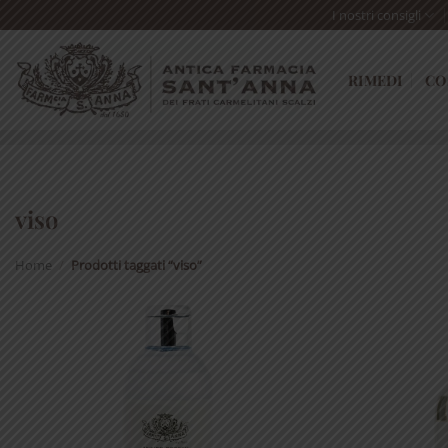
Skip
I nostri consigli
to
content
RIMEDI
CO
viso
Home
/
Prodotti taggati “viso”