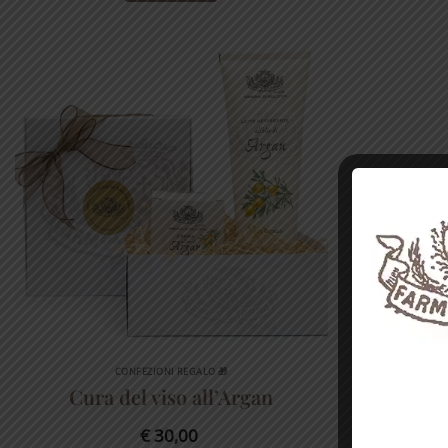
CONFEZIONI REGALO 🎁
Cura del viso all’Argan
€
30,00