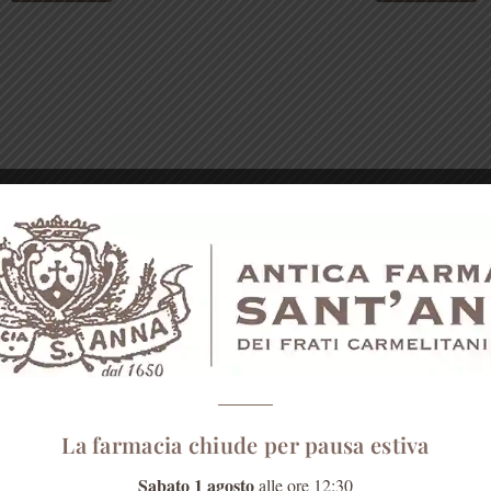
era:
€ 23,00
La farmacia chiude per pausa estiva
Sabato 1 agosto
alle ore 12:30