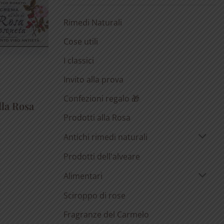
Rimedi Naturali
Cose utili
I classici
Invito alla prova
Confezioni regalo 🎁
lla Rosa
Prodotti alla Rosa
Antichi rimedi naturali
Prodotti dell'alveare
Alimentari
Sciroppo di rose
Fragranze del Carmelo