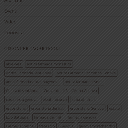
Aforismi
Eventi
Video
Curiosità
CERCA PER TAG ARTICOLI
aloe vera
antica farmacia monastica
Antica Farmacia Sant'Anna
Antica Farmacia Sant'Anna Genova
anticafarmaciasantannagenova
antica farmacia s’Anna
Chiesa di santAnna
Convento di Sant'Anna Genova
cosa fare a genova
eleuterococco
erba officinale
erboristeria
erboristeria dei frati
erboristeria Genova
estate
Ezio Battaglia
farmacia dei frati
farmacia Genova
Farmacia S’Anna
frate Ezio
Genova
genovamorethanthis