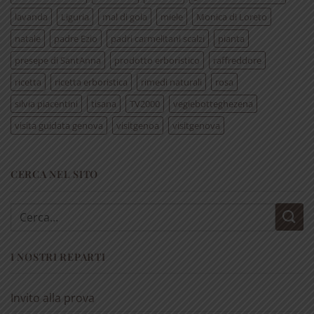
lavanda
Liguria
mal di gola
miele
Monica di Loreto
natale
padre Ezio
padri carmelitani scalzi
pianta
presepe di SantAnna
prodotto erboristico
raffreddore
ricetta
ricetta erboristica
rimedi naturali
rosa
silvia piacentini
tisana
TV2000
vegiebotteghezena
visita guidata genova
visitgenoa
visitgenova
CERCA NEL SITO
Cerca:
I NOSTRI REPARTI
Invito alla prova