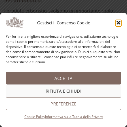
I prodotti erboristici svolgono un importante ruolo
nell'attenuare gli effetti collaterali dei farmaci. Aiutano
Gestisci il Consenso Cookie
a [...]
LEGGI TUTTO
Per fornire la migliore esperienza di navigazione, utilizziamo tecnologie
come i cookie per memorizzare e/o accedere alle informazioni del
dispositivo. Il consenso a queste tecnologie ci permetterà di elaborare
dati come il comportamento di navigazione o ID unici su questo sito. Non
Sei un esercente?
acconsentire o ritirare il consenso può influire negativamente su alcune
caratteristiche e funzioni.
Molti dei nostri prodotti sono vendibili in altre
erboristerie, farmacie e negozi di prodotti naturali.
ACCETTA
Forniamo, [...]
LEGGI TUTTO
RIFIUTA E CHIUDI
PREFERENZE
ISCRIVITI ALLA NEWSLETTER
Cookie Policy
Informativa sulla Tutela della Privacy