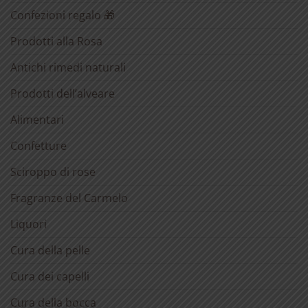
Confezioni regalo 🎁
Prodotti alla Rosa
Antichi rimedi naturali
Prodotti dell’alveare
Alimentari
Confetture
Sciroppo di rose
Fragranze del Carmelo
Liquori
Cura della pelle
Cura dei capelli
Cura della bocca