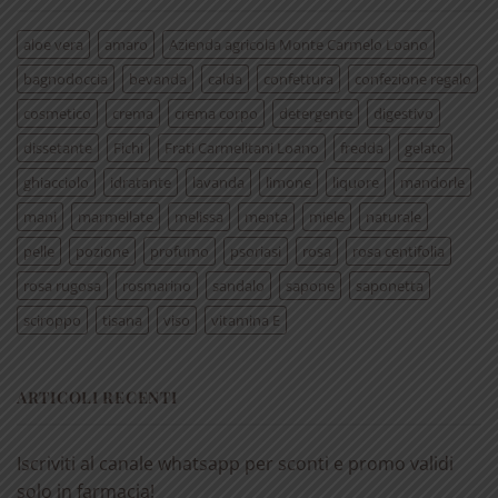
aloe vera
amaro
Azienda agricola Monte Carmelo Loano
bagnodoccia
bevanda
calda
confettura
confezione regalo
cosmetico
crema
crema corpo
detergente
digestivo
dissetante
Fichi
Frati Carmelitani Loano
fredda
gelato
ghiacciolo
idratante
lavanda
limone
liquore
mandorle
mani
marmellate
melissa
menta
miele
naturale
pelle
pozione
profumo
psoriasi
rosa
rosa centifolia
rosa rugosa
rosmarino
sandalo
sapone
saponetta
sciroppo
tisana
viso
vitamina E
ARTICOLI RECENTI
Iscriviti al canale whatsapp per sconti e promo validi
solo in farmacia!