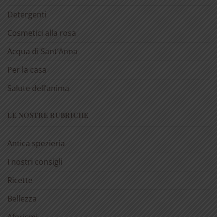
Detergenti
Cosmetici alla rosa
Acqua di Sant’Anna
Per la casa
Salute dell’anima
LE NOSTRE RUBRICHE
Antica spezieria
I nostri consigli
Ricette
Bellezza