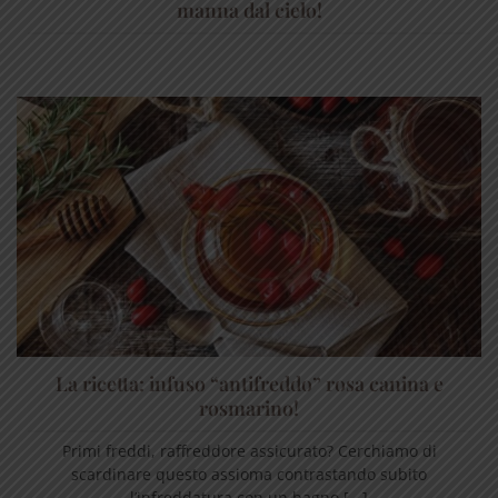
manna dal cielo!
La ricetta: infuso “antifreddo” rosa canina e
rosmarino!
Primi freddi, raffreddore assicurato? Cerchiamo di
scardinare questo assioma contrastando subito
l’infreddatura con un bagno [...]