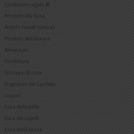
Confezioni regalo 🎁
Prodotti alla Rosa
Antichi rimedi naturali
Prodotti dell’alveare
Alimentari
Confetture
Sciroppo di rose
Fragranze del Carmelo
Liquori
Cura della pelle
Cura dei capelli
Cura della bocca