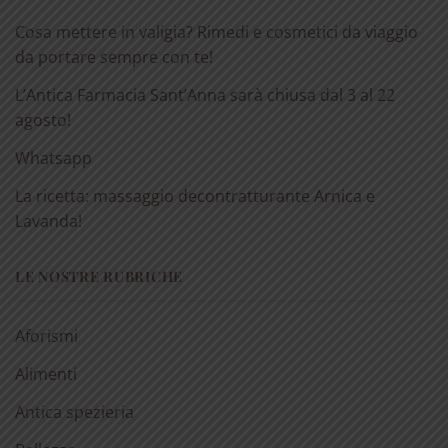
Cosa mettere in valigia? Rimedi e cosmetici da viaggio
da portare sempre con te!
L’Antica Farmacia Sant’Anna sarà chiusa dal 3 al 22
agosto!
Whatsapp
La ricetta: massaggio decontratturante Arnica e
Lavanda!
LE NOSTRE RUBRICHE
Aforismi
Alimenti
Antica spezieria