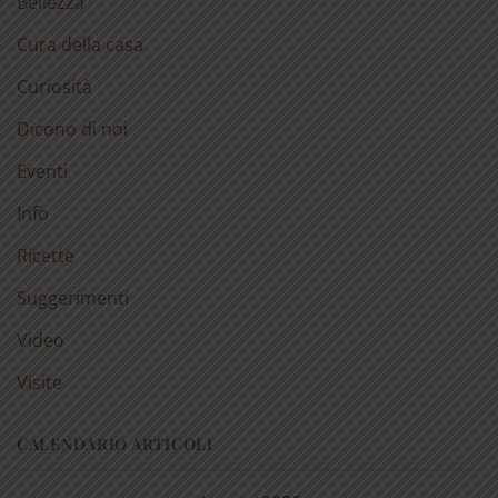
Bellezza
Cura della casa
Curiosità
Dicono di noi
Eventi
Info
Ricette
Suggerimenti
Video
Visite
CALENDARIO ARTICOLI