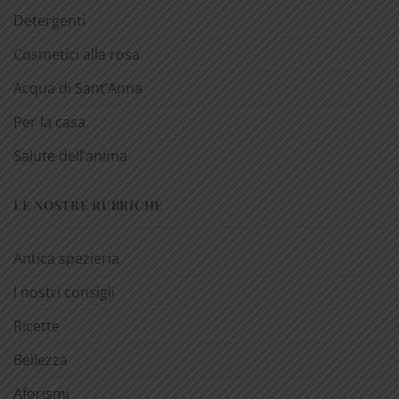
Detergenti
Cosmetici alla rosa
Acqua di Sant’Anna
Per la casa
Salute dell’anima
LE NOSTRE RUBRICHE
Antica spezieria
I nostri consigli
Ricette
Bellezza
Aforismi