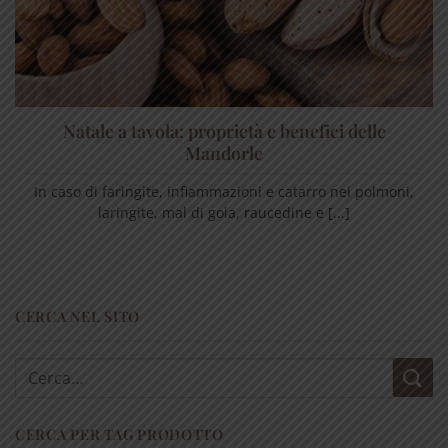
Natale a tavola: proprietà e benefici delle
Mandorle
In caso di faringite, infiammazioni e catarro nei polmoni,
laringite, mal di gola, raucedine e [...]
CERCA NEL SITO
Cerca:
CERCA PER TAG PRODOTTO