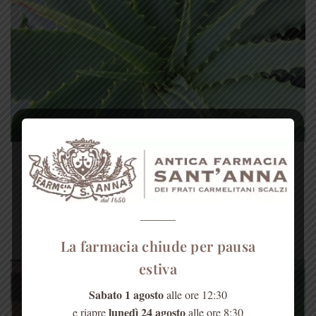
La ricetta: tisana depurativa antiulcera e
antirughe
Frate Ezio, il nostro frate erborista, che da sempre ci
insegna come curarci con le [...]
La farmacia chiude per pausa
estiva
Sabato 1 agosto
alle ore 12:30
lunedì 24 agosto
e riapre
alle ore 8:30