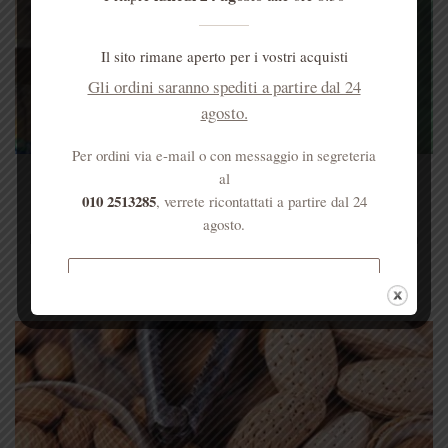
Il sito rimane aperto per i vostri acquisti
Gli ordini saranno spediti a partire dal 24
agosto.
Per ordini via e-mail o con messaggio in segreteria
TV2000 “Il mio medico” I rimedi naturali con la
al
frutta secca
010 2513285
, verrete ricontattati a partire dal 24
agosto.
La frutta secca è ricca di proprietà benefiche per la nostra
salute e può essere [...]
Spedizione gratuita per ordini
superiori a € 50