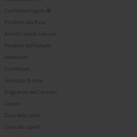
Confezioni regalo 🎁
Prodotti alla Rosa
Antichi rimedi naturali
Prodotti dell’alveare
Alimentari
Confetture
Sciroppo di rose
Fragranze del Carmelo
Liquori
Cura della pelle
Cura dei capelli