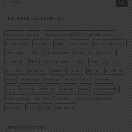
CERCA PER TAG PRODOTTO
aloe vera
amaro
Azienda agricola Monte Carmelo Loano
bagnodoccia
bevanda
calda
confettura
confezione regalo
cosmetico
crema
crema corpo
detergente
digestivo
dissetante
Fichi
Frati Carmelitani Loano
fredda
gelato
ghiacciolo
idratante
lavanda
limone
liquore
mandorle
mani
marmellate
melissa
menta
miele
naturale
pelle
pozione
profumo
psoriasi
rosa
rosa centifolia
rosa rugosa
rosmarino
sandalo
sapone
saponetta
sciroppo
tisana
viso
vitamina E
ARTICOLI RECENTI