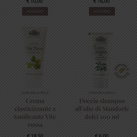
€
10,00
€
16,00
AGGIUNGI
AGGIUNGI
CURA DELLA PELLE
CURA DEI CAPELLI
Crema
Doccia shampoo
elasticizzante e
all’olio di Mandorle
tonificante Vite
dolci 100 ml
rossa
€
18,50
€
6,00