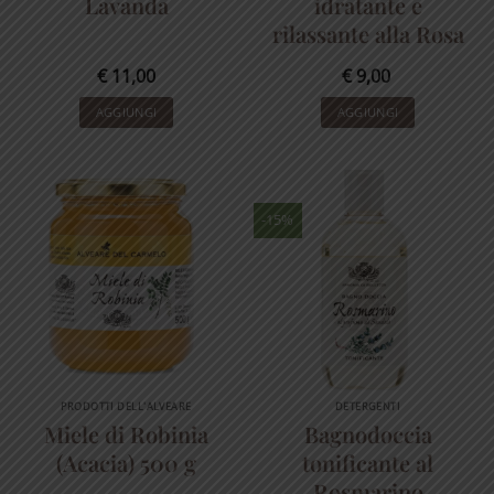
Lavanda
idratante e
rilassante alla Rosa
€
11,00
€
9,00
AGGIUNGI
AGGIUNGI
-15%
PRODOTTI DELL'ALVEARE
DETERGENTI
Miele di Robinia
Bagnodoccia
(Acacia) 500 g
tonificante al
Rosmarino