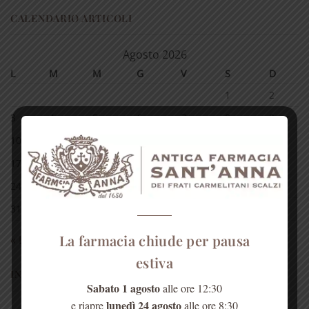
CALENDARIO ARTICOLI
Agosto 2026
L
M
M
G
V
S
D
1
2
3
4
5
6
7
8
9
10
11
12
13
14
15
16
17
18
19
20
21
22
23
24
25
26
27
28
29
30
31
La farmacia chiude per pausa
« Lug
estiva
INFORMAZIONI
Sabato 1 agosto
alle ore 12:30
lunedì 24 agosto
e riapre
alle ore 8:30