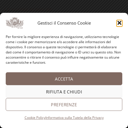
LE NOSTRE RUBRICHE
Gestisci il Consenso Cookie
Antica spezieria
I nostri consigli
Per fornire la migliore esperienza di navigazione, utilizziamo tecnologie
come i cookie per memorizzare e/o accedere alle informazioni del
dispositivo. Il consenso a queste tecnologie ci permetterà di elaborare
Ricette
dati come il comportamento di navigazione o ID unici su questo sito. Non
acconsentire o ritirare il consenso può influire negativamente su alcune
Bellezza
caratteristiche e funzioni.
Aforismi
ACCETTA
Eventi
Video
RIFIUTA E CHIUDI
Curiosità
PREFERENZE
Cookie Policy
Informativa sulla Tutela della Privacy
Credits