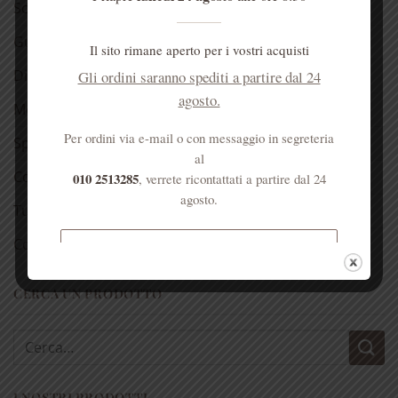
Scarica il catalogo
Guida all’acquisto
Il sito rimane aperto per i vostri acquisti
Diritto di Recesso
Gli ordini saranno spediti a partire dal 24
agosto.
Modalità di pagamento
Per ordini via e-mail o con messaggio in segreteria
Spedizioni
al
Come raggiungerci
010 2513285
, verrete ricontattati a partire dal 24
agosto.
Tutela della Privacy
Cookie Policy (UE)
Spedizione gratuita per ordini
superiori a € 50
CERCA UN PRODOTTO
Cerca:
I NOSTRI PRODOTTI