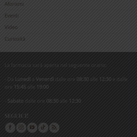
Aforismi
Eventi
Video
Curiosità
La farmacia sarà aperta nel seguente orario:
- Da
Lunedì
a
Venerdì
dalle ore
08:30
alle
12:30
e dalle
ore
15:45
alle
19:00
-
Sabato
dalle ore
08:30
alle
12:30
SEGUICI!