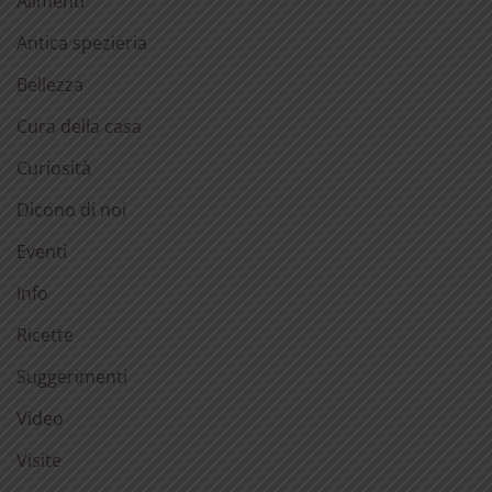
Alimenti
Antica spezieria
Bellezza
Cura della casa
Curiosità
Dicono di noi
Eventi
Info
Ricette
Suggerimenti
Video
Visite