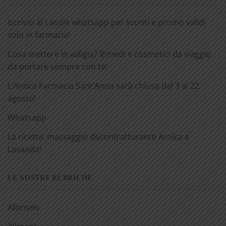
Iscriviti al canale whatsapp per sconti e promo validi
solo in farmacia!
Cosa mettere in valigia? Rimedi e cosmetici da viaggio
da portare sempre con te!
L’Antica Farmacia Sant’Anna sarà chiusa dal 3 al 22
agosto!
Whatsapp
La ricetta: massaggio decontratturante Arnica e
Lavanda!
LE NOSTRE RUBRICHE
Aforismi