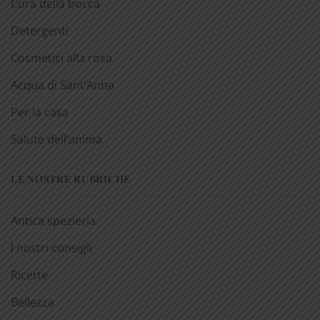
Cura della bocca
Detergenti
Cosmetici alla rosa
Acqua di Sant’Anna
Per la casa
Salute dell’anima
LE NOSTRE RUBRICHE
Antica spezieria
I nostri consigli
Ricette
Bellezza