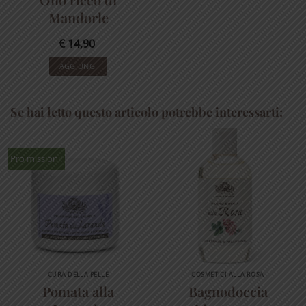
Mandorle
€
14,90
AGGIUNGI
Se hai letto questo articolo potrebbe interessarti:
Pro missioni!
CURA DELLA PELLE
COSMETICI ALLA ROSA
Pomata alla
Bagnodoccia