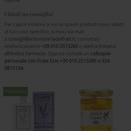
tiepida.
Chiedi un consiglio!
Per capire insieme a noi se questi prodotti sono adatti
al tuo caso specifico, scrivici via mail
a
consigli@erboristeriadeifrati.it
, contattaci
telefonicamente
+39 010 2513285
o
vieni a trovarci
all’Antica Farmacia
. Oppure richiedi un
colloquio
personale con Frate Ezio
+39 010 2513285
o 324
0815134.
Pro missioni!