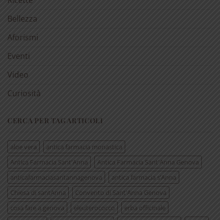
Bellezza
Aforismi
Eventi
Video
Curiosità
CERCA PER TAG ARTICOLI
aloe vera
antica farmacia monastica
Antica Farmacia Sant'Anna
Antica Farmacia Sant'Anna Genova
anticafarmaciasantannagenova
antica farmacia s’Anna
Chiesa di santAnna
Convento di Sant'Anna Genova
cosa fare a genova
eleuterococco
erba officinale