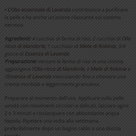
• L’
Olio essenziale di Lavanda
contribuisce a purificare
la pelle e ha anche un’azione rilassante sul sistema
nervoso
Ingredienti:
4 cucchiai di farina di riso; 2 cucchiai di
Olio
ricco di Mandorle
;
1 cucchiaio di
Miele di Robinia
; 3/4
gocce di
Essenza di Lavanda
Preparazione:
versare la farina di riso in una ciotola,
aggiungere l’
Olio ricco di Mandorle
, il
Miele di Robinia
e
l’
Essenza di Lavanda
mescolando fino a ottenere una
crema morbida e leggermente granulosa.
Preparare al momento dell’uso. Applicare sulla pelle
umida con movimenti circolari e delicati, lasciare agire
2 o 3 minuti e risciacquare con abbondante acqua
tiepida. Ripetere una volta alla settimana,
preferibilmente dopo un bagno caldo o una doccia