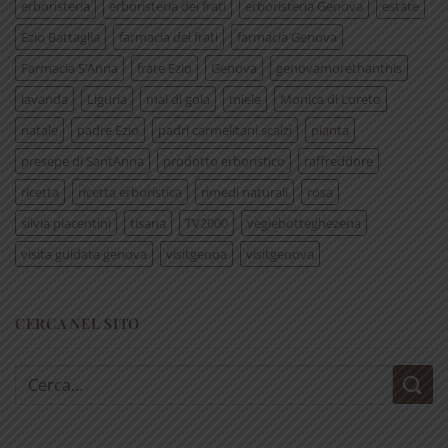
erboristeria
erboristeria dei frati
erboristeria Genova
estate
Ezio Battaglia
farmacia dei frati
farmacia Genova
Farmacia S’Anna
frate Ezio
Genova
genovamorethanthis
lavanda
Liguria
mal di gola
miele
Monica di Loreto
natale
padre Ezio
padri carmelitani scalzi
pianta
presepe di SantAnna
prodotto erboristico
raffreddore
ricetta
ricetta erboristica
rimedi naturali
rosa
silvia piacentini
tisana
TV2000
vegiebotteghezena
visita guidata genova
visitgenoa
visitgenova
CERCA NEL SITO
Cerca: