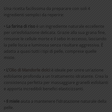
Una ricetta facilissima da preparare con soli 4
ingredienti semplici da reperire:
• La farina di riso
è un ingrediente naturale eccellente
per un’esfoliazione delicata. Grazie alla sua grana fine,
rimuove le cellule morte e il sebo in eccesso, lasciando
la pelle liscia e luminosa senza risultare aggressiva. È
adatta a quasi tutti i tipi di pelle, comprese quelle
miste.
• L’
Olio di Mandorle dolci
è ideale per unire un’azione
esfoliante profonda a un trattamento idratante. Crea la
consistenza perfetta per massaggiare granelli esfolianti
e apporta incredibili benefici elasticizzanti.
• Il miele
aiuta a mantenere l’idratazione naturale della
pelle.