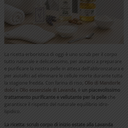
La ricetta erboristica di oggi è uno scrub per il corpo
tutto naturale e delicatissimo, per aiutarci a preparare
e purificare la nostra pelle in attesa dell’abbronzatura e
per aiutaRci ad eliminare le cellule morte durante tutta
la stagione fredda. Con farina di riso,
Olio di Mandorle
dolci
e
Olio essenziale di Lavanda
, è
un piacevolissimo
trattamento purificante e vellutante per la pelle
che
garantisce il rispetto del naturale equilibrio idro-
lipidico.
La ricetta: scrub corpo di inizio estate alla Lavanda