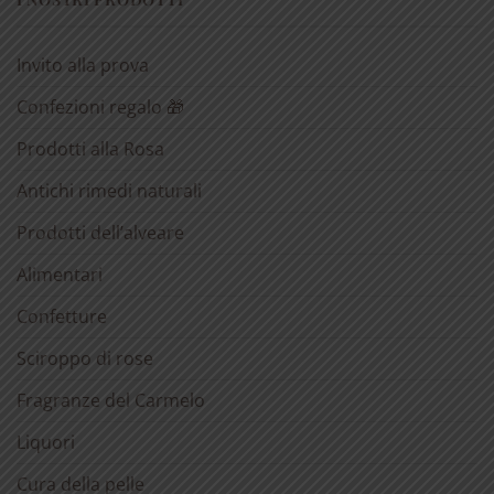
Invito alla prova
Confezioni regalo 🎁
Prodotti alla Rosa
Antichi rimedi naturali
Prodotti dell’alveare
Alimentari
Confetture
Sciroppo di rose
Fragranze del Carmelo
Liquori
Cura della pelle