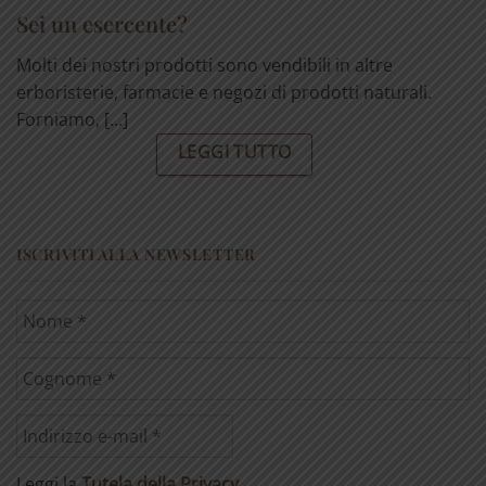
Sei un esercente?
Molti dei nostri prodotti sono vendibili in altre
erboristerie, farmacie e negozi di prodotti naturali.
Forniamo, [...]
LEGGI TUTTO
ISCRIVITI ALLA NEWSLETTER
Leggi la
Tutela della Privacy