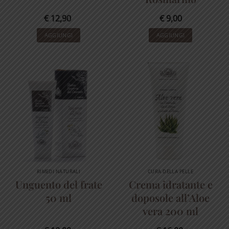
€
12,90
€
9,00
AGGIUNGI
AGGIUNGI
RIMEDI NATURALI
CURA DELLA PELLE
Unguento del frate
Crema idratante e
50 ml
doposole all’Aloe
vera 200 ml