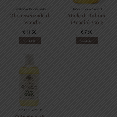
FRAGRANZE DEL CARMELO
PRODOTTI DELL'ALVEARE
Olio essenziale di
Miele di Robinia
Lavanda
(Acacia) 250 g
€
11,50
€
7,90
AGGIUNGI
AGGIUNGI
CURA DELLA PELLE
Olio ricco di