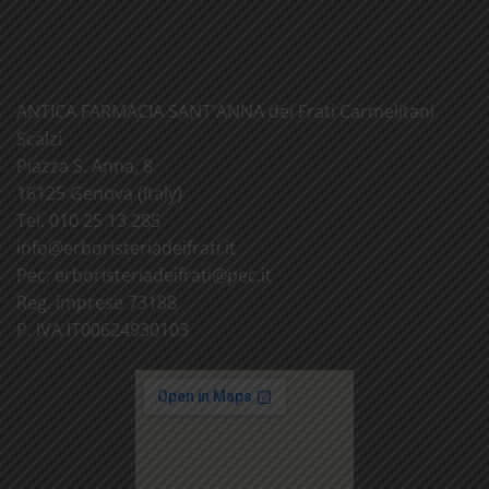
ANTICA FARMACIA SANT'ANNA dei Frati Carmelitani
Scalzi
Piazza S. Anna, 8
16125 Genova (Italy)
Tel. 010 25 13 285
info@
erboristeriadeifrati.it
Pec:
erboristeriadeifrati@
pec.it
Reg. imprese 73188
P. IVA IT00624930103