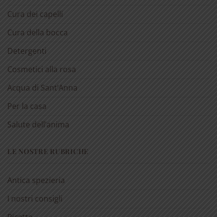
Cura dei capelli
Cura della bocca
Detergenti
Cosmetici alla rosa
Acqua di Sant’Anna
Per la casa
Salute dell’anima
LE NOSTRE RUBRICHE
Antica spezieria
I nostri consigli
Ricette