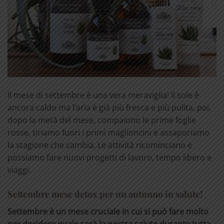
Il mese di settembre è una vera meraviglia! Il sole è
ancora caldo ma l’aria è già più fresca e più pulita, poi,
dopo la metà del mese, compaiono le prime foglie
rosse, tiriamo fuori i primi maglioncini e assaporiamo
la stagione che cambia. Le attività ricominciano e
possiamo fare nuovi progetti di lavoro, tempo libero e
viaggi.
Settembre mese detox per un autunno in salute!
Settembre è un mese cruciale in cui si può fare molto