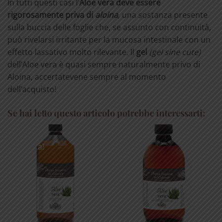
In tutti questi casi l’
Aloe vera
deve essere
rigorosamente priva di
aloina
, una sostanza presente
sulla buccia delle foglie che, se assunto con continuità,
può rivelarsi irritante per la mucosa intestinale con un
effetto lassativo molto rilevante. Il
gel
(gel sine cute)
dell’Aloe vera è quasi sempre naturalmente privo di
Aloina, accertatevene sempre al momento
dell’acquisto!
Se hai letto questo articolo potrebbe interessarti:
In offerta!