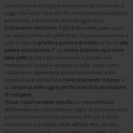
La nostra pelle è l’organo più esposto direttamente ai
raggi solari ed è naturale che, nonostante un’adeguata
protezione, a fine estate abbia bisogno di un
trattamento restitutivo
. Il
gel di Aloe vera
,
usato puro,
dà rapido sollievo alla pelle dopo l’esposizione solare, è
utile in caso di
prurito e puntura di insetti
ed ha un
alto
potere cicatrizzante.
E’ un
ottimo balsamo riparatore
della pelle
grazie a glucomannano e pectina che
trattengono l’acqua e idratano la pelle. Usato come
trattamento rigenerante quotidiano del viso e del
corpo aiuta a combattere l’
invecchiamento cutaneo
e
la
comparsa delle rughe perché stimola la produzione
di collagene.
Prova i nostri prodotti specifici:
la
crema delicata
all’Aloe vera
per combattere le rughe di contorno occhi
e contorno bocca con un prodotto efficace e molto
concentrato e la
crema corpo all’Aloe vera
, un vero
balsamo rinfrescante, rigenerante e nutriente, utile