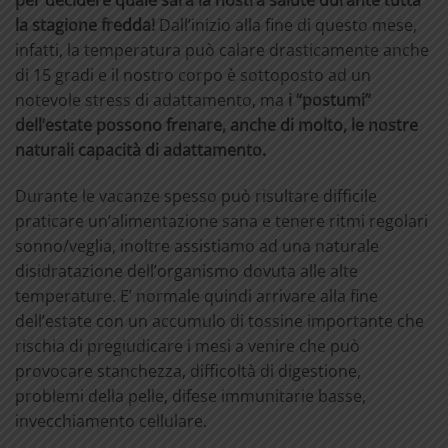
per decidere quale sarà la nostra salute durante tutta
la stagione fredda!
Dall’inizio alla fine di questo mese,
infatti, la temperatura può calare drasticamente anche
di 15 gradi e il nostro corpo è sottoposto ad un
notevole stress di adattamento, ma
i “postumi”
dell’estate possono frenare, anche di molto, le nostre
naturali capacità di adattamento.
Durante le vacanze spesso può risultare difficile
praticare un’alimentazione sana e tenere ritmi regolari
sonno/veglia, inoltre assistiamo ad una naturale
disidratazione dell’organismo dovuta alle alte
temperature. E’ normale quindi arrivare alla fine
dell’estate con un accumulo di tossine importante che
rischia di pregiudicare i mesi a venire che può
provocare stanchezza, difficoltà di digestione,
problemi della pelle, difese immunitarie basse,
invecchiamento cellulare.