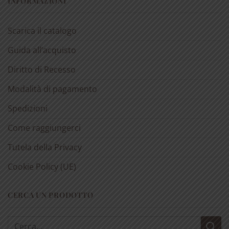
INFORMAZIONI
Scarica il catalogo
Guida all’acquisto
Diritto di Recesso
Modalità di pagamento
Spedizioni
Come raggiungerci
Tutela della Privacy
Cookie Policy (UE)
CERCA UN PRODOTTO
Cerca: