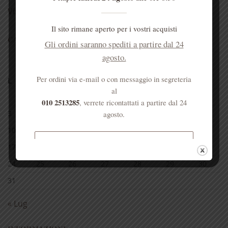
Visite
Il sito rimane aperto per i vostri acquisti
CALENDARIO ARTICOLI
Gli ordini saranno spediti a partire dal 24
agosto.
Agosto 2026
Per ordini via e-mail o con messaggio in segreteria
L
M
M
G
V
S
D
al
1
2
010 2513285
, verrete ricontattati a partire dal 24
3
4
5
6
7
8
9
agosto.
10
11
12
13
14
15
16
Spedizione gratuita per ordini
17
18
19
20
21
22
23
superiori a € 50
24
25
26
27
28
29
30
31
« Lug