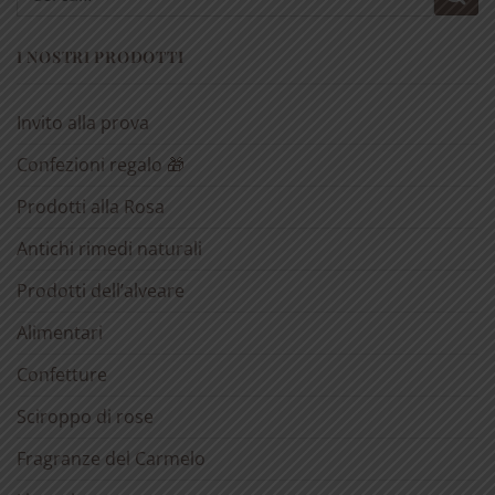
I NOSTRI PRODOTTI
Invito alla prova
Confezioni regalo 🎁
Prodotti alla Rosa
Antichi rimedi naturali
Prodotti dell’alveare
Alimentari
Confetture
Sciroppo di rose
Fragranze del Carmelo