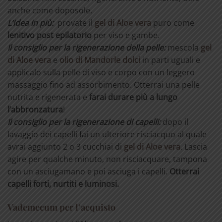
anche come doposole.
L’idea in più:
provate il
gel di Aloe vera
puro come
lenitivo post epilatorio
per viso e gambe.
Il consiglio per la rigenerazione della pelle:
mescola
gel
di Aloe vera
e
olio di Mandorle dolci
in parti uguali e
applicalo sulla pelle di viso e corpo con un leggero
massaggio fino ad assorbimento. Otterrai una pelle
nutrita e rigenerata e
farai durare più a lungo
l’abbronzatura
!
Il consiglio per la rigenerazione di capelli:
dopo il
lavaggio dei capelli fai un ulteriore risciacquo al quale
avrai aggiunto 2 o 3 cucchiai di
gel di Aloe vera
. Lascia
agire per qualche minuto, non risciacquare, tampona
con un asciugamano e poi asciuga i capelli.
Otterrai
capelli forti, nurtiti e luminosi.
Vademecum per l’acquisto