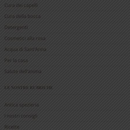
Cura dei capelli
Cura della bocca
Detergenti
Cosmetici alla rosa
Acqua di Sant’Anna
Per la casa
Salute dell’anima
LE NOSTRE RUBRICHE
Antica spezieria
I nostri consigli
Ricette