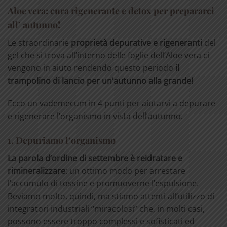
Aloe vera: cura rigenerante e detox per prepararci
all’ autunno!
Le straordinarie
proprietà depurative e rigeneranti
del
gel che si trova all’interno delle foglie dell’Aloe vera ci
vengono in aiuto rendendo questo periodo
il
trampolino di lancio per un’autunno alla grande!
Ecco un vademecum in 4 punti per aiutarvi a depurare
e rigenerare l’organismo in vista dell’autunno.
1. Depuriamo l’organismo
La parola d’ordine di settembre è reidratare e
rimineralizzare
: un ottimo modo per arrestare
l’accumulo di tossine e promuoverne l’espulsione.
Beviamo molto, quindi, ma stiamo attenti all’utilizzo di
integratori industriali “miracolosi” che, in molti casi,
possono essere troppo complessi e sofisticati ed