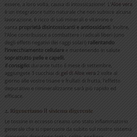
essere, a loro volta, causa di intossicazione! L’
Aloe vera
è un integratore tutto naturale che non subisce alcuna
lavorazione, è ricco di sali minerali e vitamine e
vanta
proprietà disintossicanti e antiossidanti
. Inoltre,
l’Aloe contribuisce a combattere i radicali liberi (uno
degli effetti negativi dei raggi solari)
rallentando
l’invecchiamento cellulare
e mantenendo in salute
soprattutto pelle e capelli.
Il consiglio
:
durante tutto il mese di settembre,
aggiungete 3 cucchiai di
gel di Aloe vera
2 volte al
giorno alle vostre tisane e frullati di frutta, l’effetto
depurativo e rimineralizzante sarà più rapido ed
efficace.
2. Rigeneriamo il sistema digerente
Le tossine in eccesso creano uno stato infiammatorio
generale che si ripercuote da subito sul nostro sistema
digerente: digestione lenta, colite, gonfiore