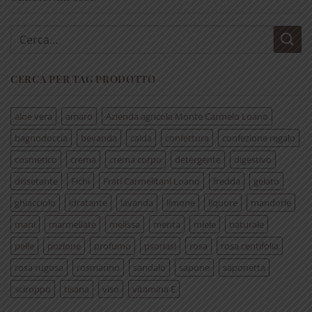
Cerca:
CERCA PER TAG PRODOTTO
aloe vera
amaro
Azienda agricola Monte Carmelo Loano
bagnodoccia
bevanda
calda
confettura
confezione regalo
cosmetico
crema
crema corpo
detergente
digestivo
dissetante
Fichi
Frati Carmelitani Loano
fredda
gelato
ghiacciolo
idratante
lavanda
limone
liquore
mandorle
mani
marmellate
melissa
menta
miele
naturale
pelle
pozione
profumo
psoriasi
rosa
rosa centifolia
rosa rugosa
rosmarino
sandalo
sapone
saponetta
sciroppo
tisana
viso
vitamina E