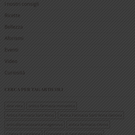
I nostri consigli
Ricette
Bellezza
Aforismi
Eventi
Video
Curiosità
CERCA PER TAG ARTICOLI
aloe vera
antica farmacia monastica
Antica Farmacia Sant'Anna
Antica Farmacia Sant'Anna Genova
anticafarmaciasantannagenova
antica farmacia s’Anna
Chiesa di santAnna
Convento di Sant'Anna Genova