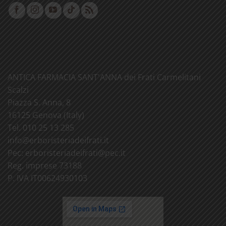
ANTICA FARMACIA SANT'ANNA dei Frati Carmelitani
Scalzi
Piazza S. Anna, 8
16125 Genova (Italy)
Tel. 010 25 13 285
info@
erboristeriadeifrati.it
Pec:
erboristeriadeifrati@
pec.it
Reg. imprese 73188
P. IVA IT00624930103