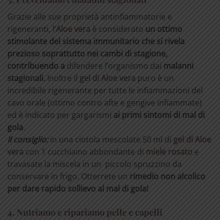
Grazie alle sue proprietà antinfiammatorie e
rigeneranti, l’
Aloe vera
è considerato
un ottimo
stimolante del sistema immunitario che si rivela
prezioso soprattutto nei cambi di stagione,
contribuendo a
difendere l’organismo dai
malanni
stagionali.
Inoltre il
gel di Aloe vera
puro è un
incredibile rigenerante per tutte le infiammazioni del
cavo orale (ottimo contro afte e gengive infiammate)
ed è indicato per gargarismi
ai primi sintomi di mal di
gola
.
Il consiglio:
in una ciotola mescolate 50 ml di
gel di Aloe
vera
con 1 cucchiaino abbondante di
miele rosato
e
travasate la miscela in un piccolo spruzzino da
conservare in frigo. Otterrete un
rimedio non alcolico
per dare rapido sollievo al mal di gola!
4. Nutriamo e ripariamo pelle e capelli