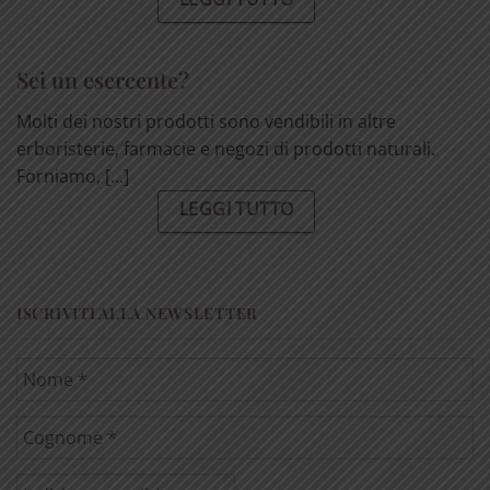
Sei un esercente?
Molti dei nostri prodotti sono vendibili in altre
erboristerie, farmacie e negozi di prodotti naturali.
Forniamo, [...]
LEGGI TUTTO
ISCRIVITI ALLA NEWSLETTER