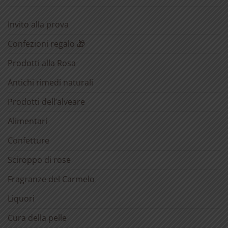
Invito alla prova
Confezioni regalo 🎁
Prodotti alla Rosa
Antichi rimedi naturali
Prodotti dell’alveare
Alimentari
Confetture
Sciroppo di rose
Fragranze del Carmelo
Liquori
Cura della pelle