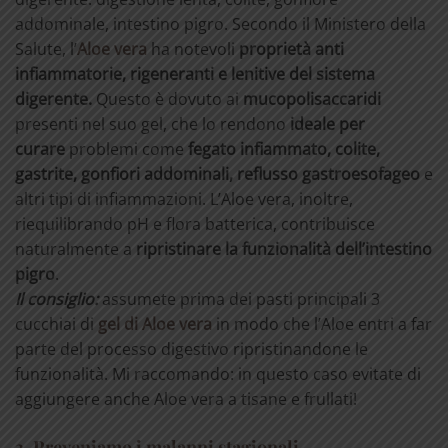
addominale, intestino pigro. Secondo il Ministero della
Salute, l’
Aloe vera
ha notevoli
proprietà anti
infiammatorie, rigeneranti e lenitive
del sistema
digerente.
Questo è dovuto ai
mucopolisaccaridi
presenti nel suo gel, che lo rendono
ideale per
curare
problemi come
fegato infiammato, colite,
gastrite, gonfiori addominali, reflusso gastroesofageo
e
altri tipi di infiammazioni. L’Aloe vera, inoltre,
riequilibrando pH e flora batterica, contribuisce
naturalmente a
ripristinare la funzionalità dell’intestino
pigro
.
Il consiglio:
assumete prima dei pasti principali 3
cucchiai di
gel di Aloe vera
in modo che l’Aloe entri a far
parte del processo digestivo ripristinandone le
funzionalità. Mi raccomando: in questo caso evitate di
aggiungere anche Aloe vera a tisane e frullati!
3. Preveniamo i malanni stagionali