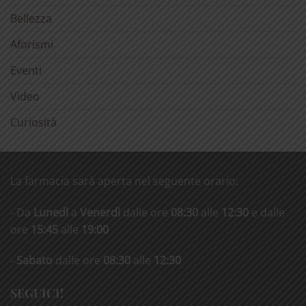
Bellezza
Aforismi
Eventi
Video
Curiosità
La farmacia sarà aperta nel seguente orario:
- Da
Lunedì
a
Venerdì
dalle ore
08:30
alle
12:30
e dalle
ore
15:45
alle
19:00
-
Sabato
dalle ore
08:30
alle
12:30
SEGUICI!