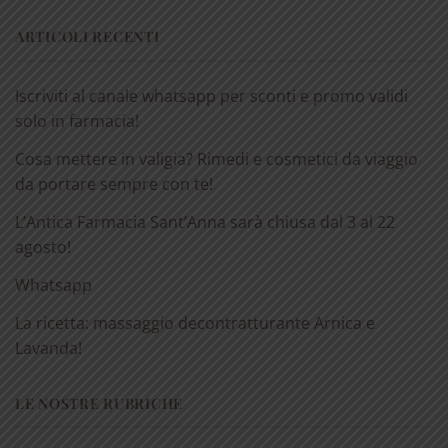
ARTICOLI RECENTI
Iscriviti al canale whatsapp per sconti e promo validi
solo in farmacia!
Cosa mettere in valigia? Rimedi e cosmetici da viaggio
da portare sempre con te!
L’Antica Farmacia Sant’Anna sarà chiusa dal 3 al 22
agosto!
Whatsapp
La ricetta: massaggio decontratturante Arnica e
Lavanda!
LE NOSTRE RUBRICHE