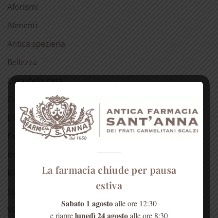
Aforismi
Alimenti
Antica spezieria
Bellezza
Cura della casa
Curiosità
Dicono di noi
Eventi
Info
La farmacia chiude per pausa
Ricette
estiva
Suggerimenti
Sabato 1 agosto
alle ore 12:30
Video
lunedì 24 agosto
e riapre
alle ore 8:30