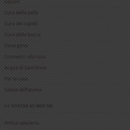
Liquori
Cura della pelle
Cura dei capelli
Cura della bocca
Detergenti
Cosmetici alla rosa
Acqua di Sant’Anna
Per la casa
Salute dell’anima
LE NOSTRE RUBRICHE
Antica spezieria