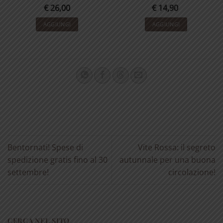
€
26,00
€
14,90
AGGIUNGI
AGGIUNGI
Bentornati! Spese di
Vite Rossa: il segreto
spedizione gratis fino al 30
autunnale per una buona
settembre!
circolazione!
CERCA NEL SITO