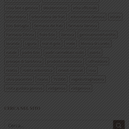
cosa fare a genova
eleuterococco
erba officinale
erboristeria
erboristeria dei frati
erboristeria Genova
estate
Ezio Battaglia
farmacia dei frati
farmacia Genova
Farmacia S’Anna
frate Ezio
Genova
genovamorethanthis
lavanda
Liguria
mal di gola
miele
Monica di Loreto
natale
padre Ezio
padri carmelitani scalzi
pianta
presepe di SantAnna
prodotto erboristico
raffreddore
ricetta
ricetta erboristica
rimedi naturali
rosa
silvia piacentini
tisana
TV2000
vegiebotteghezena
visita guidata genova
visitgenoa
visitgenova
CERCA NEL SITO
Cerca: