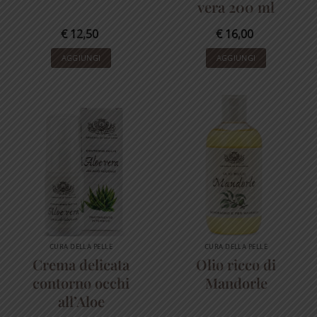
vera 200 ml
€
12,50
€
16,00
AGGIUNGI
AGGIUNGI
CURA DELLA PELLE
CURA DELLA PELLE
Crema delicata
Olio ricco di
contorno occhi
Mandorle
all’Aloe