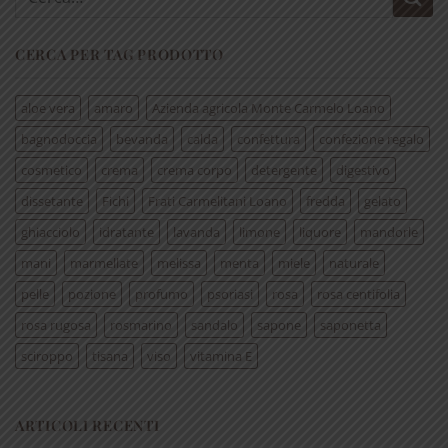
CERCA PER TAG PRODOTTO
aloe vera
amaro
Azienda agricola Monte Carmelo Loano
bagnodoccia
bevanda
calda
confettura
confezione regalo
cosmetico
crema
crema corpo
detergente
digestivo
dissetante
Fichi
Frati Carmelitani Loano
fredda
gelato
ghiacciolo
idratante
lavanda
limone
liquore
mandorle
mani
marmellate
melissa
menta
miele
naturale
pelle
pozione
profumo
psoriasi
rosa
rosa centifolia
rosa rugosa
rosmarino
sandalo
sapone
saponetta
sciroppo
tisana
viso
vitamina E
ARTICOLI RECENTI