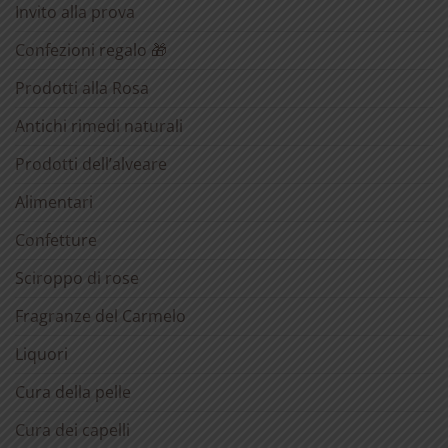
Invito alla prova
Confezioni regalo 🎁
Prodotti alla Rosa
Antichi rimedi naturali
Prodotti dell’alveare
Alimentari
Confetture
Sciroppo di rose
Fragranze del Carmelo
Liquori
Cura della pelle
Cura dei capelli