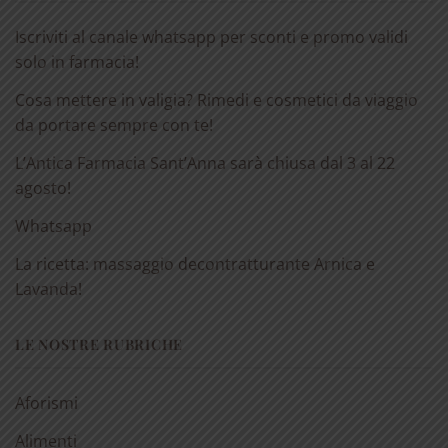
Iscriviti al canale whatsapp per sconti e promo validi
solo in farmacia!
Cosa mettere in valigia? Rimedi e cosmetici da viaggio
da portare sempre con te!
L’Antica Farmacia Sant’Anna sarà chiusa dal 3 al 22
agosto!
Whatsapp
La ricetta: massaggio decontratturante Arnica e
Lavanda!
LE NOSTRE RUBRICHE
Aforismi
Alimenti