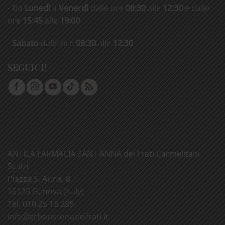
- Da
Lunedì
a
Venerdì
dalle ore
08:30
alle
12:30
e dalle
ore
15:45
alle
19:00
-
Sabato
dalle ore
08:30
alle
12:30
SEGUICI!
ANTICA FARMACIA SANT'ANNA dei Frati Carmelitani
Scalzi
Piazza S. Anna, 8
16125 Genova (Italy)
Tel. 010 25 13 285
info@
erboristeriadeifrati.it