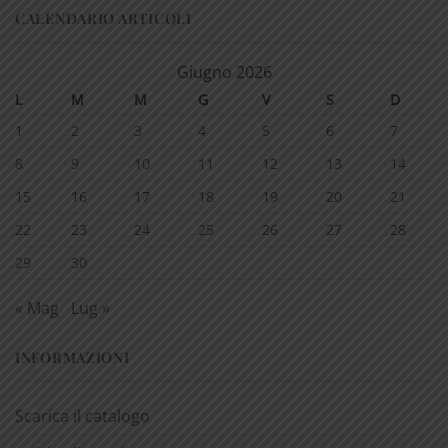
CALENDARIO ARTICOLI
Giugno 2026
L
M
M
G
V
S
D
1
2
3
4
5
6
7
8
9
10
11
12
13
14
15
16
17
18
19
20
21
22
23
24
25
26
27
28
29
30
« Mag
Lug »
INFORMAZIONI
Scarica il catalogo