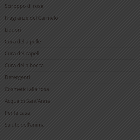
Sciroppo di rose
Fragranze del Carmelo
Liquori
Cura della pelle
Cura dei capelli
Cura della bocca
Detergenti
Cosmetici alla rosa
Acqua di Sant’Anna
Per la casa
Salute dell’anima