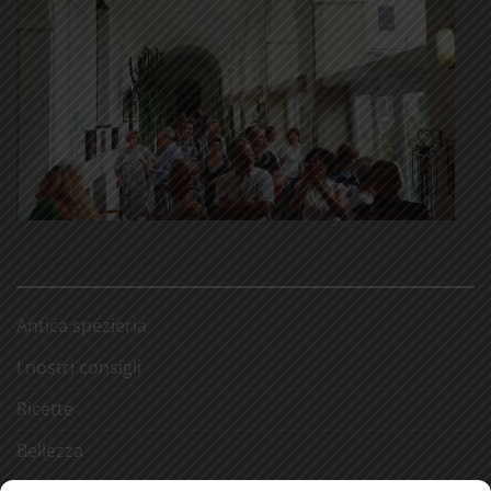
LE NOSTRE RUBRICHE
Antica spezieria
I nostri consigli
Ricette
Bellezza