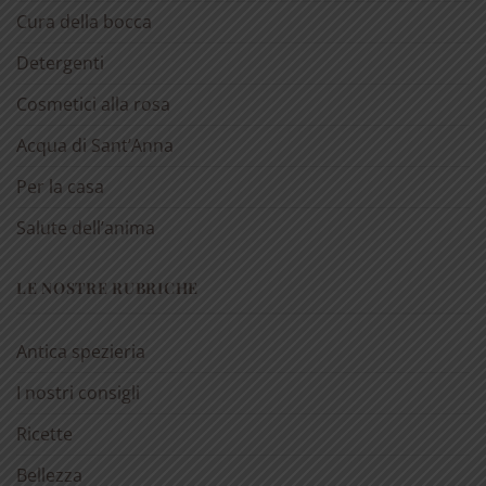
Cura della bocca
Detergenti
Cosmetici alla rosa
Acqua di Sant’Anna
Per la casa
Salute dell’anima
LE NOSTRE RUBRICHE
Antica spezieria
I nostri consigli
Ricette
Bellezza