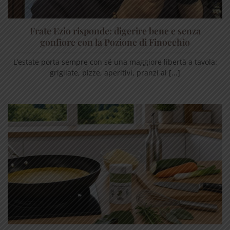
Frate Ezio risponde: digerire bene e senza
gonfiore con la Pozione di Finocchio
L’estate porta sempre con sé una maggiore libertà a tavola:
grigliate, pizze, aperitivi, pranzi al [...]