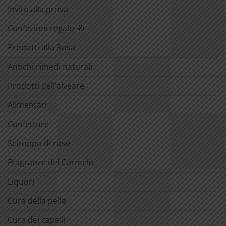
Invito alla prova
Confezioni regalo 🎁
Prodotti alla Rosa
Antichi rimedi naturali
Prodotti dell’alveare
Alimentari
Confetture
Sciroppo di rose
Fragranze del Carmelo
Liquori
Cura della pelle
Cura dei capelli