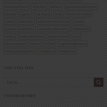
Farmacia S’Anna
frate Ezio
Genova
genovamorethanthis
lavanda
Liguria
mal di gola
miele
Monica di Loreto
natale
padre Ezio
padri carmelitani scalzi
pianta
presepe di SantAnna
prodotto erboristico
raffreddore
ricetta
ricetta erboristica
rimedi naturali
rosa
silvia piacentini
tisana
TV2000
vegiebotteghezena
visita guidata genova
visitgenoa
visitgenova
CERCA NEL SITO
Cerca:
I NOSTRI REPARTI