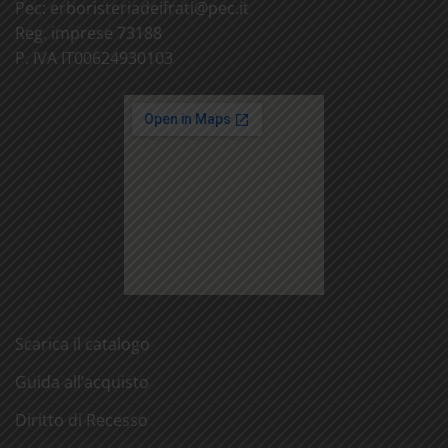
Pec:
erboristeriadeifrati@
pec.it
Reg. imprese 73188
P. IVA IT00624930103
Scarica il catalogo
Guida all’acquisto
Diritto di Recesso