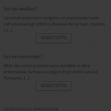
Sei un medico?
I prodotti erboristici svolgono un importante ruolo
nell'attenuare gli effetti collaterali dei farmaci. Aiutano
a [...]
LEGGI TUTTO
Sei un esercente?
Molti dei nostri prodotti sono vendibili in altre
erboristerie, farmacie e negozi di prodotti naturali.
Forniamo, [...]
LEGGI TUTTO
ISCRIVITI ALLA NEWSLETTER