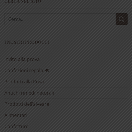
CERCA NEL SITO
Cerca:
I NOSTRI PRODOTTI
Invito alla prova
Confezioni regalo 🎁
Prodotti alla Rosa
Antichi rimedi naturali
Prodotti dell’alveare
Alimentari
Confetture