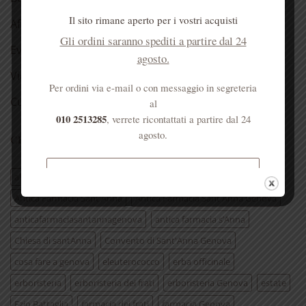
Il sito rimane aperto per i vostri acquisti
Aforismi
Gli ordini saranno spediti a partire dal 24
Eventi
agosto.
Video
Per ordini via e-mail o con messaggio in segreteria
Curiosità
al
010 2513285
, verrete ricontattati a partire dal 24
agosto.
CERCA PER TAG ARTICOLI
Spedizione gratuita per ordini
aloe vera
antica farmacia monastica
superiori a € 50
Antica Farmacia Sant'Anna
Antica Farmacia Sant'Anna Genova
anticafarmaciasantannagenova
antica farmacia s’Anna
Chiesa di santAnna
Convento di Sant'Anna Genova
cosa fare a genova
eleuterococco
erba officinale
erboristeria
erboristeria dei frati
erboristeria Genova
estate
Ezio Battaglia
farmacia dei frati
farmacia Genova