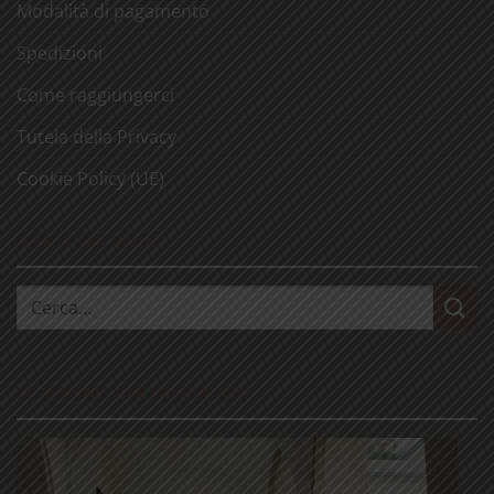
Modalità di pagamento
Spedizioni
Come raggiungerci
Tutela della Privacy
Cookie Policy (UE)
CERCA NEL SITO
Cerca:
LE NOSTRE VISITE GUIDATE