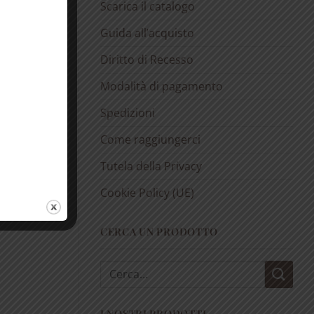
Scarica il catalogo
Guida all’acquisto
e alla
Diritto di Recesso
Modalità di pagamento
Spedizioni
Come raggiungerci
Tutela della Privacy
Cookie Policy (UE)
CERCA UN PRODOTTO
Cerca:
I NOSTRI PRODOTTI