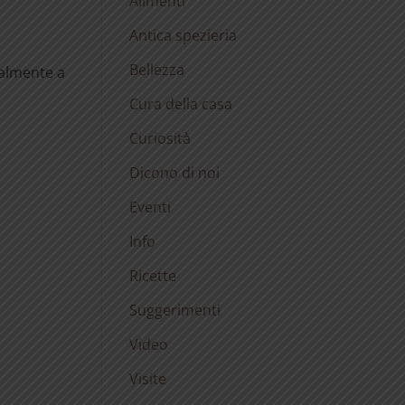
Alimenti
Antica spezieria
Bellezza
ralmente a
Cura della casa
Curiosità
Dicono di noi
Eventi
Info
Ricette
Suggerimenti
Video
Visite