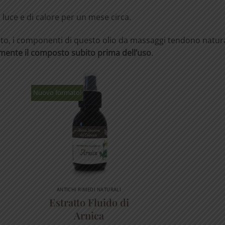
luce e di calore per un mese circa.
eto, i componenti di questo olio da massaggi tendono natu
mente il composto subito prima dell’uso
.
Nuovo formato!
ANTICHI RIMEDI NATURALI
Estratto Fluido di
Arnica