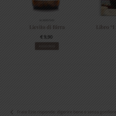
ALIMENTARI
Lievito di Birra
Libro “I
€
9,90
AGGIUNGI
Frate Ezio risponde: digerire bene e senza gonfiore