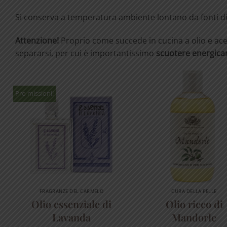
Si conserva a temperatura ambiente lontano da fonti di 
Attenzione!
Proprio come succede in cucina a olio e ac
separarsi, per cui è importantissimo
scuotere energica
Pro missioni!
FRAGRANZE DEL CARMELO
CURA DELLA PELLE
Olio essenziale di
Olio ricco di
Lavanda
Mandorle