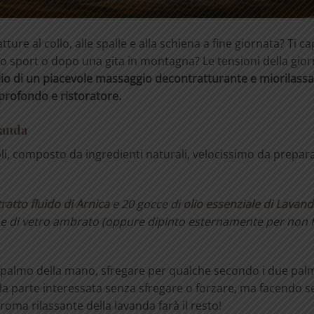
tture al collo, alle spalle e alla schiena a fine giornata? Ti ca
o sport o dopo una gita in montagna? Le tensioni della giorn
lio di un piacevole massaggio decontratturante e miorilass
profondo e ristoratore.
vanda
, composto da ingredienti naturali, velocissimo da prepara
ratto fluido di Arnica
e 20 gocce di
olio essenziale di Lavan
cone di vetro ambrato (oppure dipinto esternamente per non 
 palmo della mano, sfregare per qualche secondo i due palm
parte interessata senza sfregare o forzare, ma facendo s
roma rilassante della lavanda farà il resto!