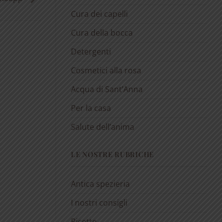
Cura dei capelli
Cura della bocca
Detergenti
Cosmetici alla rosa
Acqua di Sant’Anna
Per la casa
Salute dell’anima
LE NOSTRE RUBRICHE
Antica spezieria
I nostri consigli
Ricette