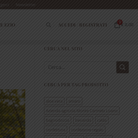
gerci
Newsletter
0
E EZIO
ACCEDI / REGISTRATI
€ 0,00
CERCA NEL SITO
Cerca:
CERCA PER TAG PRODOTTO
aloe vera
amaro
Azienda agricola Monte Carmelo Loano
bagnodoccia
bevanda
calda
confettura
confezione regalo