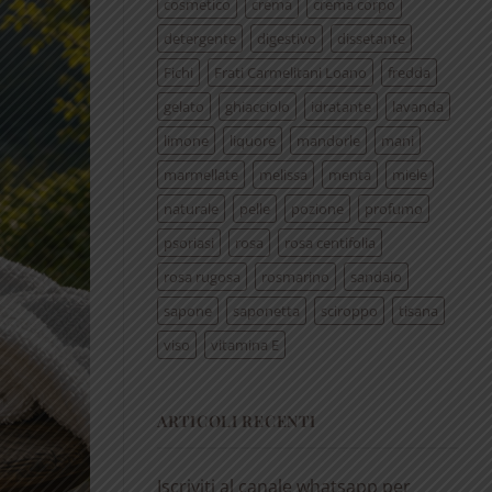
cosmetico
crema
crema corpo
detergente
digestivo
dissetante
Fichi
Frati Carmelitani Loano
fredda
gelato
ghiacciolo
idratante
lavanda
limone
liquore
mandorle
mani
marmellate
melissa
menta
miele
naturale
pelle
pozione
profumo
psoriasi
rosa
rosa centifolia
rosa rugosa
rosmarino
sandalo
sapone
saponetta
sciroppo
tisana
viso
vitamina E
ARTICOLI RECENTI
Iscriviti al canale whatsapp per