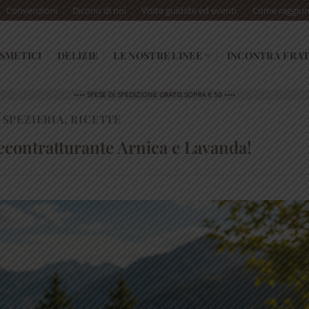
Convenzioni
Dicono di noi
Visite guidate ed eventi
Come raggiun
SMETICI
DELIZIE
LE NOSTRE LINEE
INCONTRA FRAT
•••• SPESE DI SPEDIZIONE GRATIS SOPRA € 50 ••••
 SPEZIERIA
,
RICETTE
decontratturante Arnica e Lavanda!