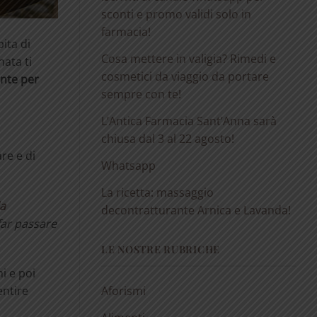
sconti e promo validi solo in
farmacia!
pita di
Cosa mettere in valigia? Rimedi e
ata ti
cosmetici da viaggio da portare
ante per
sempre con te!
L’Antica Farmacia Sant’Anna sarà
chiusa dal 3 al 22 agosto!
re e di
Whatsapp
La ricetta: massaggio
da
decontratturante Arnica e Lavanda!
far passare
LE NOSTRE RUBRICHE
i e poi
Aforismi
entire