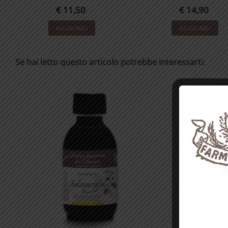
€
11,50
€
14,90
AGGIUNGI
AGGIUNGI
Se hai letto questo articolo potrebbe interessarti: