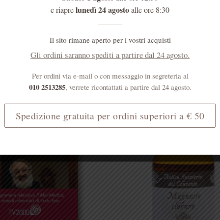
lunedì 24 agosto
e riapre
alle ore 8:30
CONFEZIONI REGALO 🎁
COSMETICI ALLA ROSA
qua di Melissa
Saponetta alla Rosa 
Vitamina E
Il sito rimane aperto per i vostri acquisti
Gli ordini saranno spediti a partire dal 24 agosto.
€
10,00
€
3,00
Per ordini via e-mail o con messaggio in segreteria al
ACQUISTA
AGGIUNGI
010 2513285
, verrete ricontattati a partire dal 24 agosto.
Spedizione gratuita per ordini superiori a € 50
In offerta!