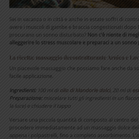
Sei in vacanza o in città e anche in estate soffri di contra
avere i muscoli di gambe e braccia congestionati dopo l
procurano un sonno disturbato?
Non c’è niente di meg
alleggerire lo stress muscolare e preparaci a un sonno 
La ricetta: massaggio decontratturante Arnica e La
Un piacevole massaggio che possiamo fare anche da soli
facile applicazione.
Ingredienti:
100 ml di
olio di Mandorle dolci
, 20 ml di
est
Preparazione:
miscelare tutti gli ingredienti in un fla
la luce) e chiudere il tappo
Versare una piccola quantità di composto al centro del
procedere immediatamente ad un massaggio dolce della 
appena i polpastrelli, fino a completo assorbimento. L’a