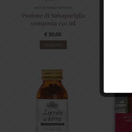
ANTICHI RIMEDI NATURALI
Pozione di Salsapariglia
Ac
composta 150 ml
€
30,00
AGGIUNGI