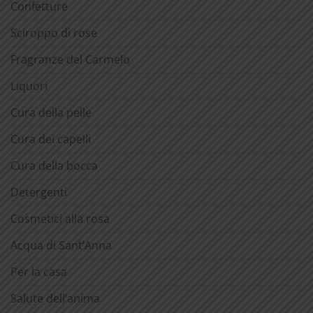
Confetture
Sciroppo di rose
Fragranze del Carmelo
Liquori
Cura della pelle
Cura dei capelli
Cura della bocca
Detergenti
Cosmetici alla rosa
Acqua di Sant’Anna
Per la casa
Salute dell’anima