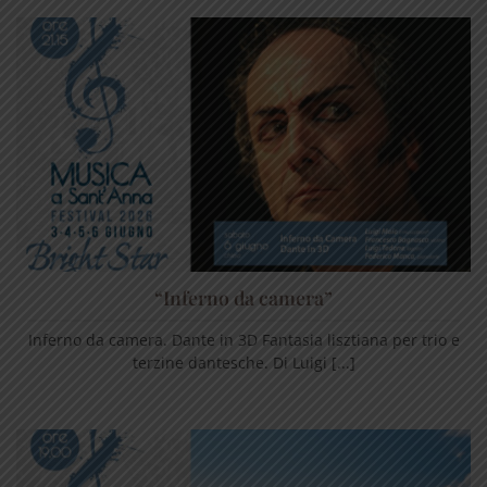
“Inferno da camera”
Inferno da camera. Dante in 3D Fantasia lisztiana per trio e
terzine dantesche. Di Luigi [...]