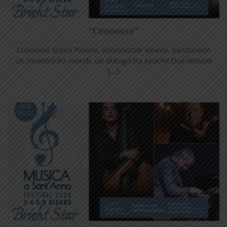
“Crossover”
Crossover Giulio Plotino, violinoVictor Villena, bandoneon
Un incontro tra mondi, un dialogo tra epoche.Due virtuosi
[...]