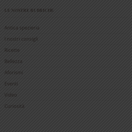
LE NOSTRE RUBRICHE
Antica spezieria
I nostri consigli
Ricette
Bellezza
Aforismi
Eventi
Video
Curiosità