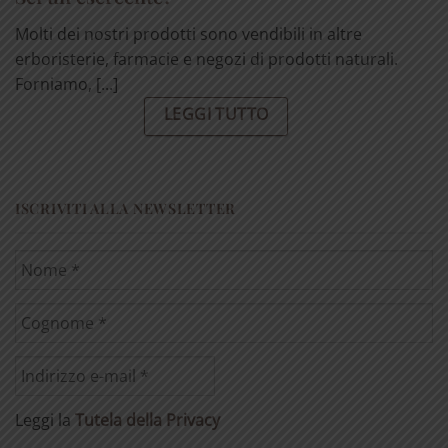
Molti dei nostri prodotti sono vendibili in altre
erboristerie, farmacie e negozi di prodotti naturali.
Forniamo, [...]
LEGGI TUTTO
ISCRIVITI ALLA NEWSLETTER
Leggi la
Tutela della Privacy