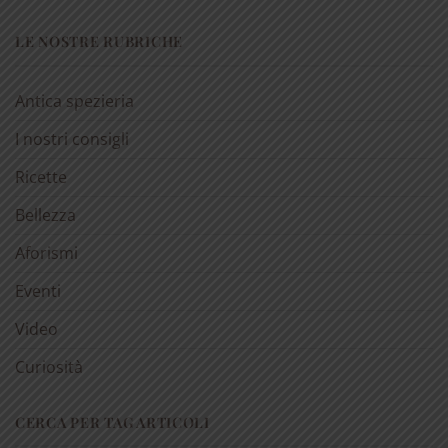
LE NOSTRE RUBRICHE
Antica spezieria
I nostri consigli
Ricette
Bellezza
Aforismi
Eventi
Video
Curiosità
CERCA PER TAG ARTICOLI