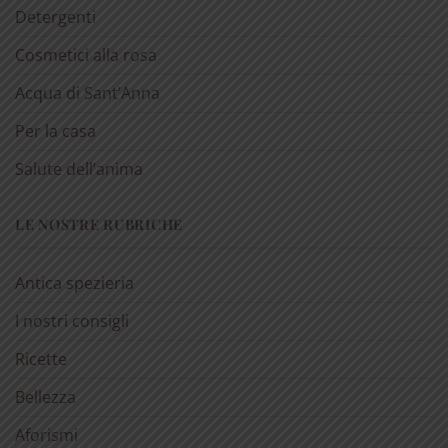
Detergenti
Cosmetici alla rosa
Acqua di Sant’Anna
Per la casa
Salute dell’anima
LE NOSTRE RUBRICHE
Antica spezieria
I nostri consigli
Ricette
Bellezza
Aforismi