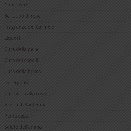
Confetture
Sciroppo di rose
Fragranze del Carmelo
Liquori
Cura della pelle
Cura dei capelli
Cura della bocca
Detergenti
Cosmetici alla rosa
Acqua di Sant’Anna
Per la casa
Salute dell’anima