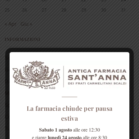
25
26
27
28
29
30
31
« Apr
Giu »
INFORMAZIONI
Scarica il catalogo
Guida all’acquisto
Diritto di Recesso
Modalità di pagamento
Spedizioni
La farmacia chiude per pausa
Come raggiungerci
estiva
Tutela della Privacy
Sabato 1 agosto
alle ore 12:30
lunedì 24 agosto
e riapre
alle ore 8:30