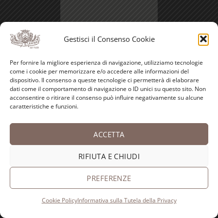
Gestisci il Consenso Cookie
Scarica il catalogo
Per fornire la migliore esperienza di navigazione, utilizziamo tecnologie
come i cookie per memorizzare e/o accedere alle informazioni del
Guida all’acquisto
dispositivo. Il consenso a queste tecnologie ci permetterà di elaborare
dati come il comportamento di navigazione o ID unici su questo sito. Non
Diritto di Recesso
acconsentire o ritirare il consenso può influire negativamente su alcune
caratteristiche e funzioni.
Modalità di pagamento
Spedizioni
ACCETTA
Come raggiungerci
RIFIUTA E CHIUDI
Tutela della Privacy
PREFERENZE
Cookie Policy (UE)
Cookie Policy
Informativa sulla Tutela della Privacy
CERCA NEL SITO