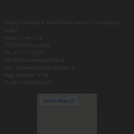
ANTICA FARMACIA SANT'ANNA dei Frati Carmelitani
Scalzi
Piazza S. Anna, 8
16125 Genova (Italy)
Tel. 010 25 13 285
info@
erboristeriadeifrati.it
Pec:
erboristeriadeifrati@
pec.it
Reg. imprese 73188
P. IVA IT00624930103