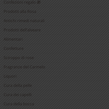
Confezioni regalo 🎁
Prodotti alla Rosa
Antichi rimedi naturali
Prodotti dell’alveare
Alimentari
Confetture
Sciroppo di rose
Fragranze del Carmelo
Liquori
Cura della pelle
Cura dei capelli
Cura della bocca