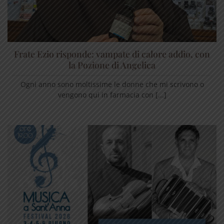
Frate Ezio risponde: vampate di calore addio, con
la Pozione di Angelica
Ogni anno sono moltissime le donne che mi scrivono o
vengono qui in farmacia con [...]