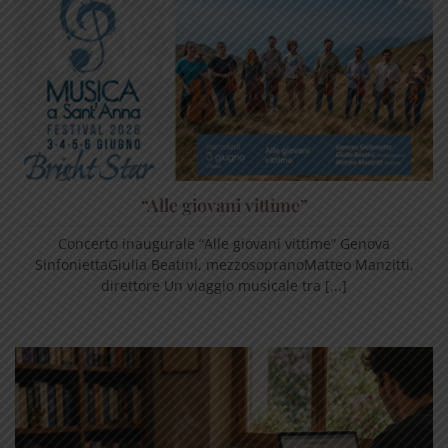
“Alle giovani vittime”
Concerto inaugurale “Alle giovani vittime” Genova
SinfoniettaGiulia Beatini, mezzosopranoMatteo Manzitti,
direttore Un viaggio musicale tra [...]