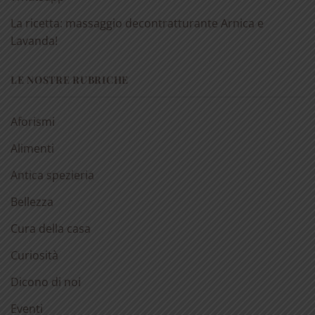
La ricetta: massaggio decontratturante Arnica e
Lavanda!
LE NOSTRE RUBRICHE
Aforismi
Alimenti
Antica spezieria
Bellezza
Cura della casa
Curiosità
Dicono di noi
Eventi