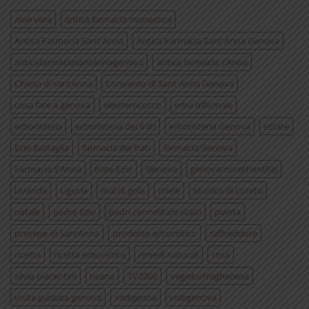
aloe vera
antica farmacia monastica
Antica Farmacia Sant'Anna
Antica Farmacia Sant'Anna Genova
anticafarmaciasantannagenova
antica farmacia s’Anna
Chiesa di santAnna
Convento di Sant'Anna Genova
cosa fare a genova
eleuterococco
erba officinale
erboristeria
erboristeria dei frati
erboristeria Genova
estate
Ezio Battaglia
farmacia dei frati
farmacia Genova
Farmacia S’Anna
frate Ezio
Genova
genovamorethanthis
lavanda
Liguria
mal di gola
miele
Monica di Loreto
natale
padre Ezio
padri carmelitani scalzi
pianta
presepe di SantAnna
prodotto erboristico
raffreddore
ricetta
ricetta erboristica
rimedi naturali
rosa
silvia piacentini
tisana
TV2000
vegiebotteghezena
visita guidata genova
visitgenoa
visitgenova