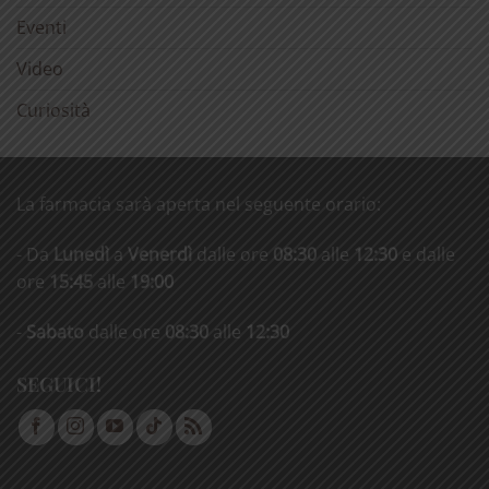
Eventi
Video
Curiosità
La farmacia sarà aperta nel seguente orario:
- Da
Lunedì
a
Venerdì
dalle ore
08:30
alle
12:30
e dalle
ore
15:45
alle
19:00
-
Sabato
dalle ore
08:30
alle
12:30
SEGUICI!