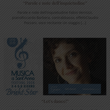
“Parole e note dell’inquietudine”
Parole e note dell’inquietudine Fabio Vernizzi,
pianoRiccardo Barbera, contrabbasso, effettiClaudio
Pozzani, voce recitante Un viaggio [...]
“Let’s dance!”