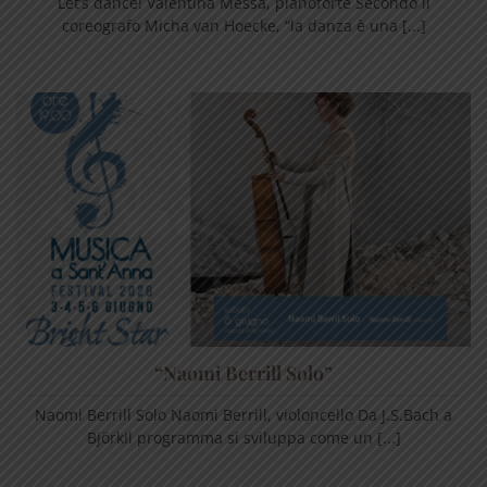
Let’s dance! Valentina Messa, pianoforte Secondo il
coreografo Micha van Hoecke, “la danza è una [...]
“Naomi Berrill Solo”
Naomi Berrill Solo Naomi Berrill, violoncello Da J.S.Bach a
BjörkIl programma si sviluppa come un [...]