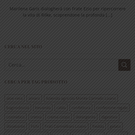
Marilena Garis dialogherà con Frate Ezio per ripercorrere
la vita di Rilke, scoprendone la profonda [...]
CERCA NEL SITO
Cerca:
CERCA PER TAG PRODOTTO
aloe vera
amaro
Azienda agricola Monte Carmelo Loano
bagnodoccia
bevanda
calda
confettura
confezione regalo
cosmetico
crema
crema corpo
detergente
digestivo
dissetante
Fichi
Frati Carmelitani Loano
fredda
gelato