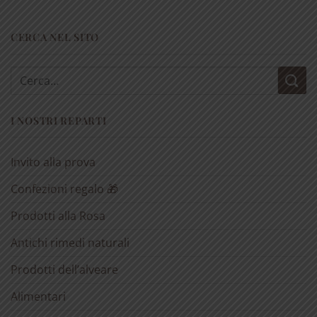
CERCA NEL SITO
Cerca:
I NOSTRI REPARTI
Invito alla prova
Confezioni regalo 🎁
Prodotti alla Rosa
Antichi rimedi naturali
Prodotti dell’alveare
Alimentari