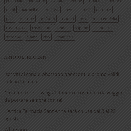
ghiacciolo
idratante
lavanda
limone
liquore
mandorle
mani
marmellate
melissa
menta
miele
naturale
pelle
pozione
profumo
psoriasi
rosa
rosa centifolia
rosa rugosa
rosmarino
sandalo
sapone
saponetta
sciroppo
tisana
viso
vitamina E
ARTICOLI RECENTI
Iscriviti al canale whatsapp per sconti e promo validi
solo in farmacia!
Cosa mettere in valigia? Rimedi e cosmetici da viaggio
da portare sempre con te!
L’Antica Farmacia Sant’Anna sarà chiusa dal 3 al 22
agosto!
Whatsapp