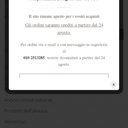
Cookie Policy (UE)
Il sito rimane aperto per i vostri acquisti
CERCA UN PRODOTTO
Gli ordini saranno spediti a partire dal 24
agosto.
Cerca:
Per ordini via e-mail o con messaggio in segreteria
I NOSTRI PRODOTTI
al
010 2513285
, verrete ricontattati a partire dal 24
agosto.
Invito alla prova
Confezioni regalo 🎁
Spedizione gratuita per ordini
superiori a € 50
Prodotti alla Rosa
Antichi rimedi naturali
Prodotti dell’alveare
Alimentari