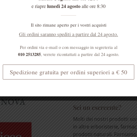
lunedì 24 agosto
e riapre
alle ore 8:30
Il sito rimane aperto per i vostri acquisti
Gli ordini saranno spediti a partire dal 24 agosto.
MENTI
Sei un medico?
Per ordini via e-mail o con messaggio in segreteria al
I prodotti erboristici svolg
010 2513285
, verrete ricontattati a partire dal 24 agosto.
importante ruolo nell'atten
effetti collaterali dei farmac
Spedizione gratuita per ordini superiori a € 50
[...]
LEGGI TUTTO
Sei un esercente?
Molti dei nostri prodotti so
in altre erboristerie, farmac
prodotti naturali. Forniamo, 