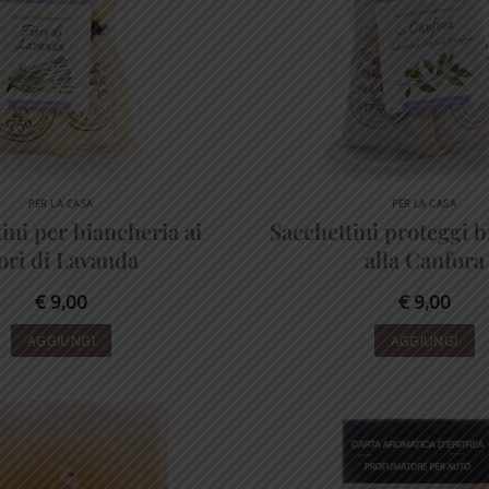
PER LA CASA
PER LA CASA
ini per biancheria ai
Sacchettini proteggi 
iori di Lavanda
alla Canfora
€
9,00
€
9,00
AGGIUNGI
AGGIUNGI