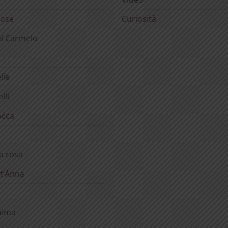
rose
Curiosità
el Carmelo
lle
lli
occa
la rosa
t’Anna
anima