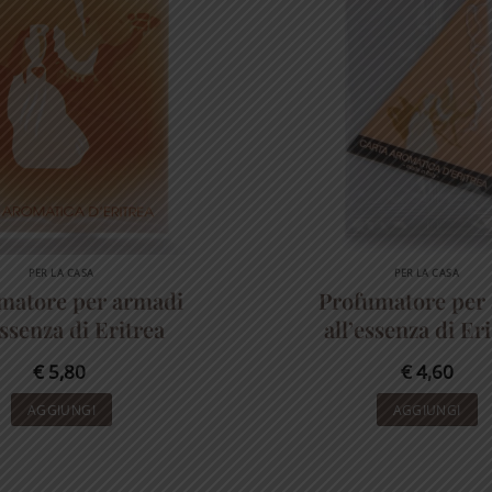
PER LA CASA
PER LA CASA
matore per armadi
Profumatore per 
essenza di Eritrea
all’essenza di Er
€
5,80
€
4,60
AGGIUNGI
AGGIUNGI