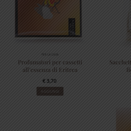
PER LA CASA
Profumatori per cassetti
Sacchett
all’essenza di Eritrea
f
€
3,70
AGGIUNGI