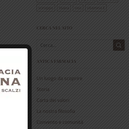
sciroppo
tisana
viso
vitamina E
CERCA NEL SITO
Cerca:
ANTICA FARMACIA
Un luogo da scoprire
Storia
Carta dei valori
La nostra filosofia
Convento e comunità