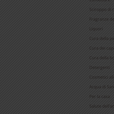
Sciroppo di 
Fragranze d
Liquori
Cura della pe
Cura dei cape
Cura della b
Detergenti
Cosmetici al
Acqua di San
Per la casa
Salute dell’