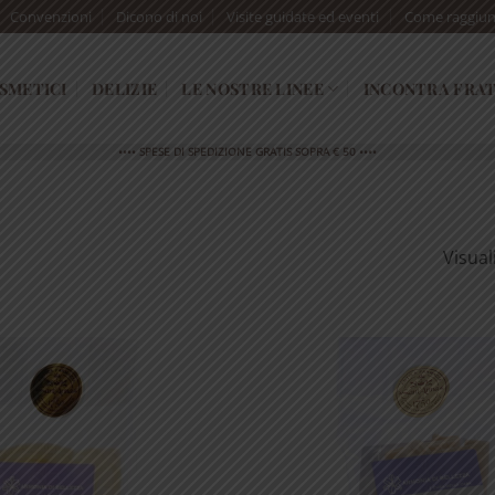
Convenzioni
Dicono di noi
Visite guidate ed eventi
Come raggiun
SMETICI
DELIZIE
LE NOSTRE LINEE
INCONTRA FRAT
•••• SPESE DI SPEDIZIONE GRATIS SOPRA € 50 ••••
Visual