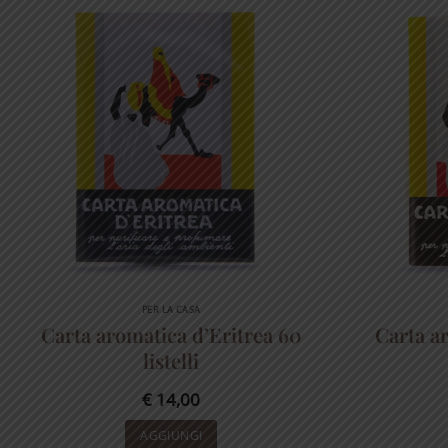
PER LA CASA
Carta aromatica d’Eritrea 60
Carta a
listelli
€
14,00
AGGIUNGI