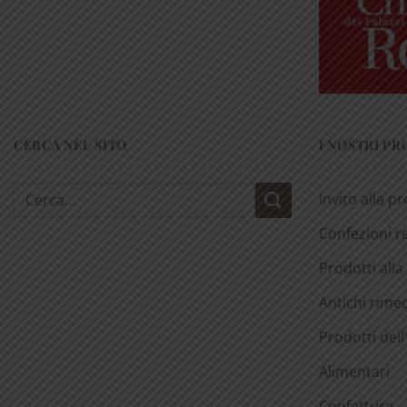
CERCA NEL SITO
I NOSTRI P
Cerca:
Invito alla p
Confezioni r
Prodotti alla
Antichi rimed
Prodotti dell
Alimentari
Confetture