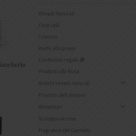
Rimedi Naturali
Cose utili
I classici
Invito alla prova
Confezioni regalo 🎁
biancheria
Prodotti alla Rosa
Antichi rimedi naturali
Prodotti dell'alveare
Alimentari
Sciroppo di rose
Fragranze del Carmelo