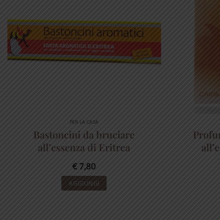
PER LA CASA
Bastoncini da bruciare
Profu
all’essenza di Eritrea
all’
€
7,80
AGGIUNGI