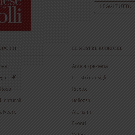
LEGGI TUTTO
RODOTTI
LE NOSTRE RUBRICHE
rova
Antica spezieria
egalo 🎁
I nostri consigli
 Rosa
Ricette
i naturali
Bellezza
’alveare
Aforismi
Eventi
Video