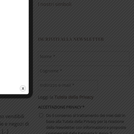
I nostri simboli
ISCRIVITI ALLA NEWSLETTER
ono un
uare gli
i. Aiutano a
Leggi la
Tutela della Privacy
ACCETTAZIONE PRIVACY
*
Do il consenso al trattamento dei miei dati in
no vendibili
base alla Tutela della Privacy per la ricezione
ie e negozi di
della Newsletter con informazioni e proposte
[...]
commerciali dalla Farmacia S. Anna. *