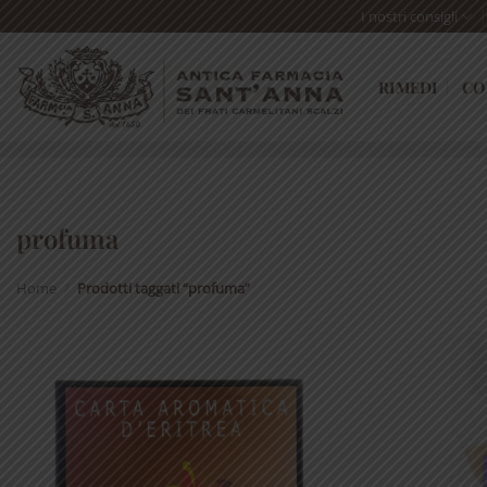
Skip
I nostri consigli
to
content
RIMEDI
CO
profuma
Home
/
Prodotti taggati “profuma”