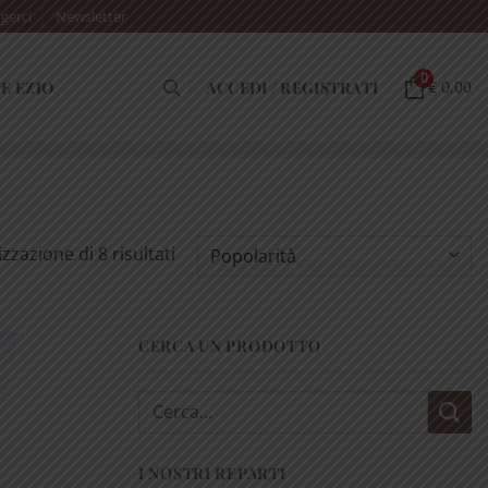
gerci
Newsletter
0
E EZIO
ACCEDI / REGISTRATI
€ 0,00
Popolarità
izzazione di 8 risultati
CERCA UN PRODOTTO
Cerca:
I NOSTRI REPARTI