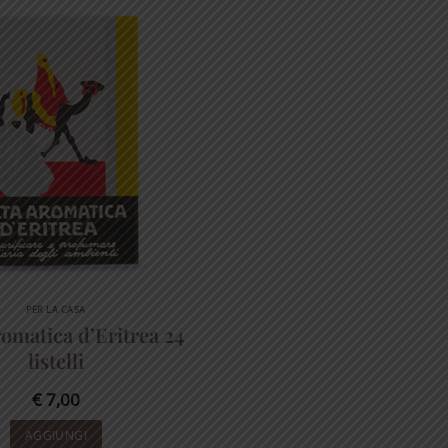
PER LA CASA
romatica d’Eritrea 24
listelli
€
7,00
AGGIUNGI