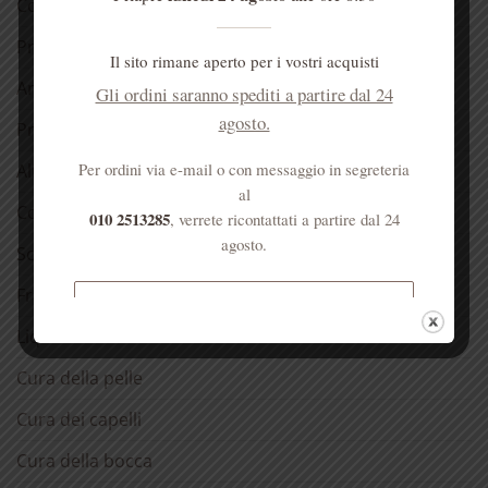
Confezioni regalo 🎁
Prodotti alla Rosa
Il sito rimane aperto per i vostri acquisti
Antichi rimedi naturali
Gli ordini saranno spediti a partire dal 24
agosto.
Prodotti dell’alveare
Per ordini via e-mail o con messaggio in segreteria
Alimentari
al
Confetture
010 2513285
, verrete ricontattati a partire dal 24
agosto.
Sciroppo di rose
Fragranze del Carmelo
Spedizione gratuita per ordini
Liquori
superiori a € 50
Cura della pelle
Cura dei capelli
Cura della bocca