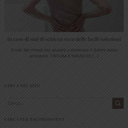
In caso di mal di schiena ecco delle facili soluzioni
Eccoti dei rimedi per aiutarti a eliminare il dolore osteo
articolare. TINTURA E INFUSO DI [...]
CERCA NEL SITO
Cerca:
CERCA PER TAG PRODOTTO