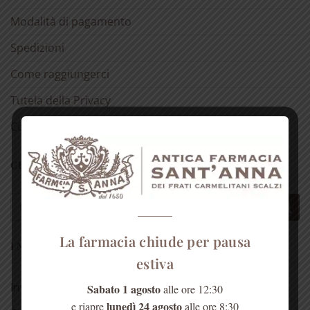
Modalità di pagamento
Spedizioni
Come raggiungerci
Tutela della Privacy
Cookie Policy (UE)
CERCA UN PRODOTTO
Cerca:
La farmacia chiude per pausa
I NOSTRI PRODOTTI
estiva
Invito alla prova
Sabato 1 agosto
alle ore 12:30
lunedì 24 agosto
e riapre
alle ore 8:30