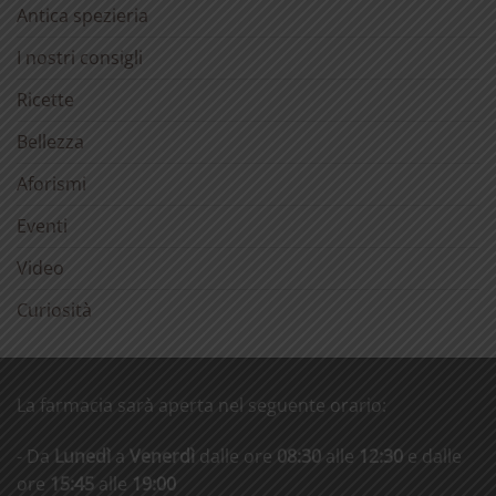
Antica spezieria
I nostri consigli
Ricette
Bellezza
Aforismi
Eventi
Video
Curiosità
La farmacia sarà aperta nel seguente orario:
- Da
Lunedì
a
Venerdì
dalle ore
08:30
alle
12:30
e dalle
ore
15:45
alle
19:00