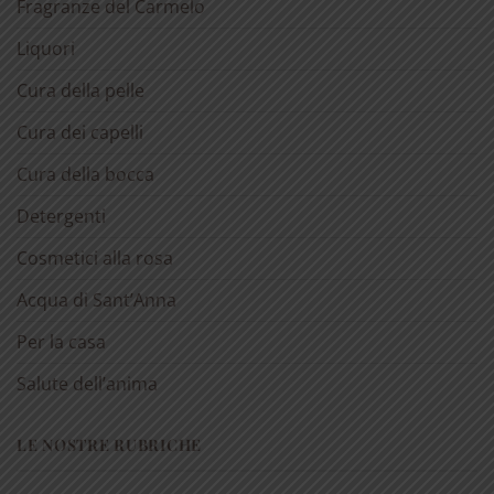
Fragranze del Carmelo
Liquori
Cura della pelle
Cura dei capelli
Cura della bocca
Detergenti
Cosmetici alla rosa
Acqua di Sant’Anna
Per la casa
Salute dell’anima
LE NOSTRE RUBRICHE