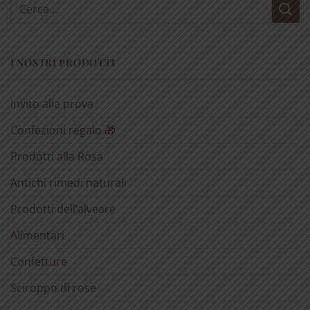
Cerca:
I NOSTRI PRODOTTI
Invito alla prova
Confezioni regalo 🎁
Prodotti alla Rosa
Antichi rimedi naturali
Prodotti dell’alveare
Alimentari
Confetture
Sciroppo di rose