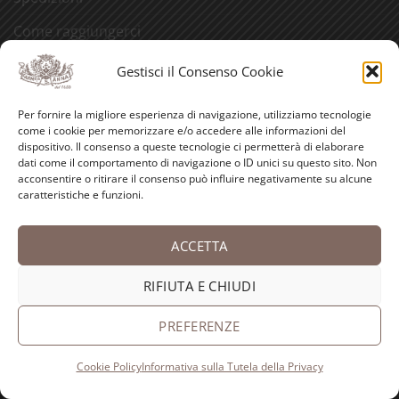
Come raggiungerci
Tutela della Privacy
Gestisci il Consenso Cookie
Cookie Policy (UE)
Per fornire la migliore esperienza di navigazione, utilizziamo tecnologie
come i cookie per memorizzare e/o accedere alle informazioni del
CERCA NEL SITO
dispositivo. Il consenso a queste tecnologie ci permetterà di elaborare
dati come il comportamento di navigazione o ID unici su questo sito. Non
acconsentire o ritirare il consenso può influire negativamente su alcune
Cerca:
caratteristiche e funzioni.
ACCETTA
LE NOSTRE VISITE GUIDATE
RIFIUTA E CHIUDI
PREFERENZE
Cookie Policy
Informativa sulla Tutela della Privacy