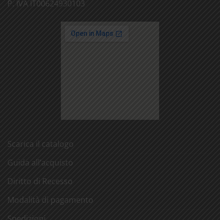
P. IVA IT00624930103
Scarica il catalogo
Guida all’acquisto
Diritto di Recesso
Modalità di pagamento
Spedizioni