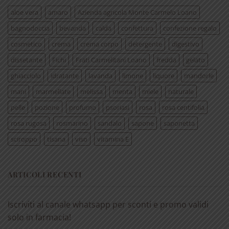
aloe vera
amaro
Azienda agricola Monte Carmelo Loano
bagnodoccia
bevanda
calda
confettura
confezione regalo
cosmetico
crema
crema corpo
detergente
digestivo
dissetante
Fichi
Frati Carmelitani Loano
fredda
gelato
ghiacciolo
idratante
lavanda
limone
liquore
mandorle
mani
marmellate
melissa
menta
miele
naturale
pelle
pozione
profumo
psoriasi
rosa
rosa centifolia
rosa rugosa
rosmarino
sandalo
sapone
saponetta
sciroppo
tisana
viso
vitamina E
ARTICOLI RECENTI
Iscriviti al canale whatsapp per sconti e promo validi
solo in farmacia!