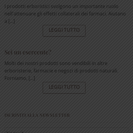
I prodotti erboristici svolgono un importante ruolo
nell'attenuare gli effetti collaterali dei farmaci. Aiutano
a [...]
LEGGI TUTTO
Sei un esercente?
Molti dei nostri prodotti sono vendibili in altre
erboristerie, farmacie e negozi di prodotti naturali.
Forniamo, [...]
LEGGI TUTTO
ISCRIVITI ALLA NEWSLETTER