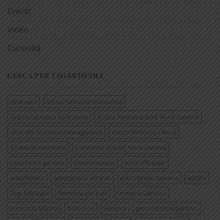
Eventi
Video
Curiosità
CERCA PER TAG ARTICOLI
aloe vera
antica farmacia monastica
Antica Farmacia Sant'Anna
Antica Farmacia Sant'Anna Genova
anticafarmaciasantannagenova
antica farmacia s’Anna
Chiesa di santAnna
Convento di Sant'Anna Genova
cosa fare a genova
eleuterococco
erba officinale
erboristeria
erboristeria dei frati
erboristeria Genova
estate
Ezio Battaglia
farmacia dei frati
farmacia Genova
Farmacia S’Anna
frate Ezio
Genova
genovamorethanthis