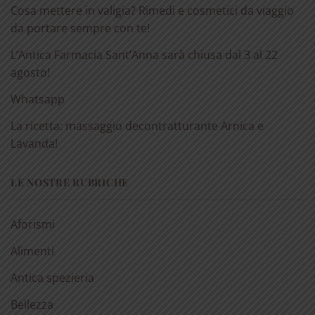
Cosa mettere in valigia? Rimedi e cosmetici da viaggio
da portare sempre con te!
L’Antica Farmacia Sant’Anna sarà chiusa dal 3 al 22
agosto!
Whatsapp
La ricetta: massaggio decontratturante Arnica e
Lavanda!
LE NOSTRE RUBRICHE
Aforismi
Alimenti
Antica spezieria
Bellezza