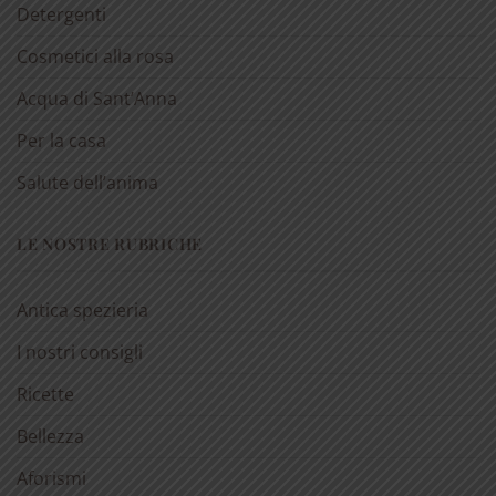
Detergenti
Cosmetici alla rosa
Acqua di Sant’Anna
Per la casa
Salute dell’anima
LE NOSTRE RUBRICHE
Antica spezieria
I nostri consigli
Ricette
Bellezza
Aforismi