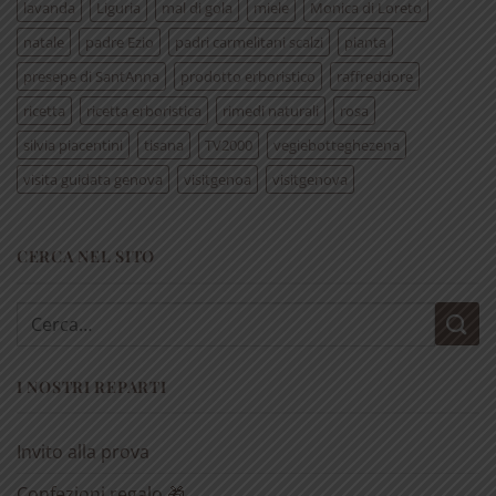
lavanda
Liguria
mal di gola
miele
Monica di Loreto
natale
padre Ezio
padri carmelitani scalzi
pianta
presepe di SantAnna
prodotto erboristico
raffreddore
ricetta
ricetta erboristica
rimedi naturali
rosa
silvia piacentini
tisana
TV2000
vegiebotteghezena
visita guidata genova
visitgenoa
visitgenova
CERCA NEL SITO
Cerca:
I NOSTRI REPARTI
Invito alla prova
Confezioni regalo 🎁