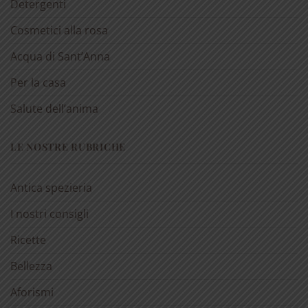
Detergenti
Cosmetici alla rosa
Acqua di Sant’Anna
Per la casa
Salute dell’anima
LE NOSTRE RUBRICHE
Antica spezieria
I nostri consigli
Ricette
Bellezza
Aforismi