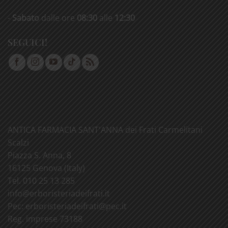
-
Sabato
dalle ore
08:30
alle
12:30
SEGUICI!
ANTICA FARMACIA SANT'ANNA dei Frati Carmelitani
Scalzi
Piazza S. Anna, 8
16125 Genova (Italy)
Tel. 010 25 13 285
info@
erboristeriadeifrati.it
Pec:
erboristeriadeifrati@
pec.it
Reg. imprese 73188