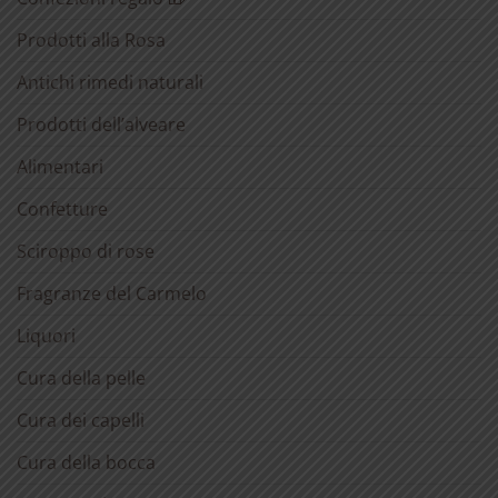
Prodotti alla Rosa
Antichi rimedi naturali
Prodotti dell’alveare
Alimentari
Confetture
Sciroppo di rose
Fragranze del Carmelo
Liquori
Cura della pelle
Cura dei capelli
Cura della bocca