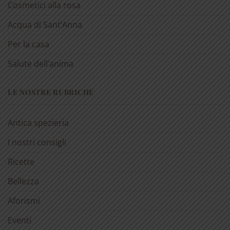
Cosmetici alla rosa
Acqua di Sant’Anna
Per la casa
Salute dell’anima
LE NOSTRE RUBRICHE
Antica spezieria
I nostri consigli
Ricette
Bellezza
Aforismi
Eventi