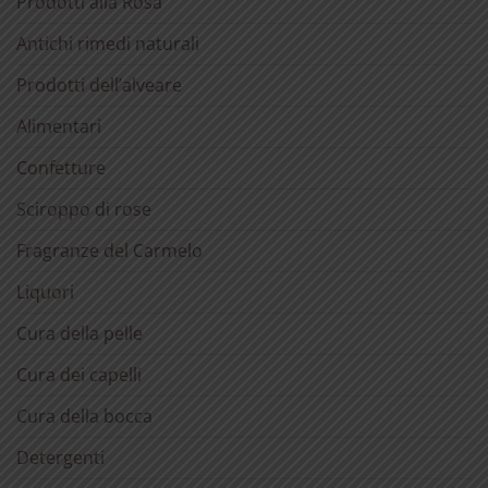
Prodotti alla Rosa
Antichi rimedi naturali
Prodotti dell’alveare
Alimentari
Confetture
Sciroppo di rose
Fragranze del Carmelo
Liquori
Cura della pelle
Cura dei capelli
Cura della bocca
Detergenti