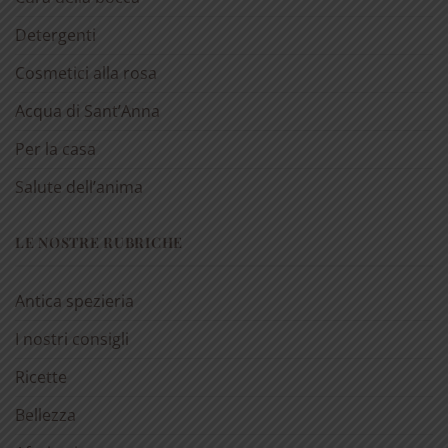
Detergenti
Cosmetici alla rosa
Acqua di Sant’Anna
Per la casa
Salute dell’anima
LE NOSTRE RUBRICHE
Antica spezieria
I nostri consigli
Ricette
Bellezza