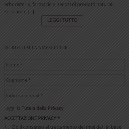
erboristerie, farmacie e negozi di prodotti naturali.
Forniamo, [...]
LEGGI TUTTO
ISCRIVITI ALLA NEWSLETTER
Leggi la
Tutela della Privacy
ACCETTAZIONE PRIVACY
*
Do il consenso al trattamento dei miei dati in base