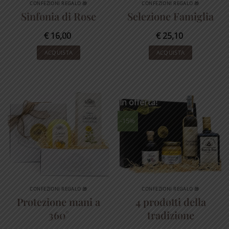
CONFEZIONI REGALO 🎁
CONFEZIONI REGALO 🎁
Sinfonia di Rose
Selezione Famiglia
€
16,00
€
25,10
ACQUISTA
ACQUISTA
In offerta!
-15%
CONFEZIONI REGALO 🎁
CONFEZIONI REGALO 🎁
Protezione mani a
4 prodotti della
360°
tradizione