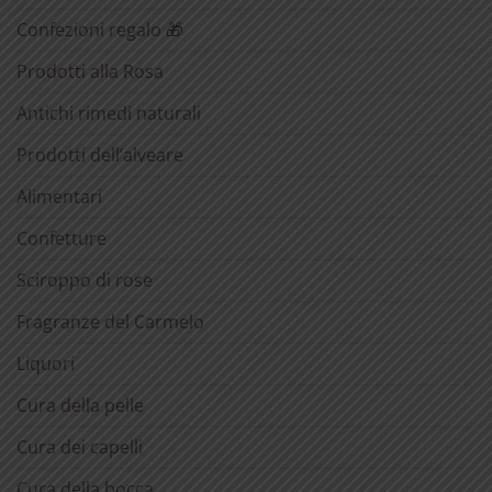
Confezioni regalo 🎁
Prodotti alla Rosa
Antichi rimedi naturali
Prodotti dell’alveare
Alimentari
Confetture
Sciroppo di rose
Fragranze del Carmelo
Liquori
Cura della pelle
Cura dei capelli
Cura della bocca