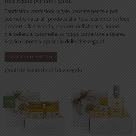
Idee regalo per tutti i gusti!
Tantissime confezioni regalo pensate per te e poi:
cosmetici naturali, prodotti alla Rosa, sciroppo di Rose,
prodotti alla Lavanda, prodotti dell’Alveare, liquori
d’eccellenza, caramelle, sciroppi, confetture e tisane.
Scarica il nostro opuscolo delle idee regalo!
SCARICA L'OPUSCOLO
Qualche esempio di idea regalo:
In offerta!
-15%