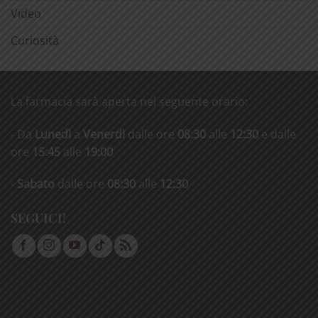
Video
Curiosità
La farmacia sarà aperta nel seguente orario:
- Da
Lunedì
a
Venerdì
dalle ore
08:30
alle
12:30
e dalle
ore
15:45
alle
19:00
-
Sabato
dalle ore
08:30
alle
12:30
SEGUICI!