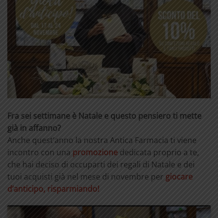
Fra sei settimane è Natale e questo pensiero ti mette
già in affanno?
Anche quest’anno la nostra Antica Farmacia ti viene
incontro con una
promozione
dedicata proprio a te,
che hai deciso di occuparti dei regali di Natale e dei
tuoi acquisti già nel mese di novembre per
giocare
d’anticipo, risparmiando!