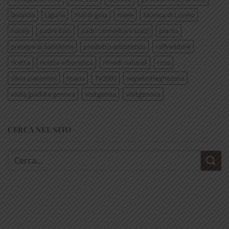
lavanda
Liguria
mal di gola
miele
Monica di Loreto
natale
padre Ezio
padri carmelitani scalzi
pianta
presepe di SantAnna
prodotto erboristico
raffreddore
ricetta
ricetta erboristica
rimedi naturali
rosa
silvia piacentini
tisana
TV2000
vegiebotteghezena
visita guidata genova
visitgenoa
visitgenova
CERCA NEL SITO
Cerca: