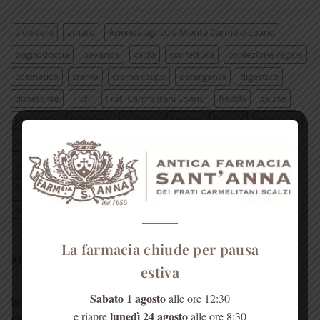
aloe vera
amaro
Azienda agricola Monte Carmelo Loano
bagnodoccia
bevanda
calda
confettura
confezione regalo
cosmetico
crema
crema corpo
detergente
digestivo
dissetante
Fichi
Frati Carmelitani Loano
fredda
gelato
ghiacciolo
idratante
lavanda
limone
liquore
mandorle
mani
marmellate
melissa
menta
miele
naturale
pelle
pozione
profumo
psoriasi
rosa
rosa centifolia
rosa rugosa
rosmarino
sandalo
sapone
saponetta
sciroppo
tisana
viso
vitamina E
La farmacia chiude per pausa
ARTICOLI RECENTI
estiva
Sabato 1 agosto
alle ore 12:30
Iscriviti al canale whatsapp per sconti e promo validi
lunedì 24 agosto
e riapre
alle ore 8:30
solo in farmacia!