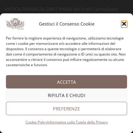
ANTICA FARMACIA SANT'ANNA dei Frati Carmelitani
Scalzi
Piazza S. Anna, 8
Gestisci il Consenso Cookie
16125 Genova (Italy)
Tel. 010 25 13 285
Per fornire la migliore esperienza di navigazione, utilizziamo tecnologie
come i cookie per memorizzare e/o accedere alle informazioni del
info@
erboristeriadeifrati.it
dispositivo. Il consenso a queste tecnologie ci permetterà di elaborare
Pec:
erboristeriadeifrati@
pec.it
dati come il comportamento di navigazione o ID unici su questo sito. Non
acconsentire o ritirare il consenso può influire negativamente su alcune
Reg. imprese 73188
caratteristiche e funzioni.
P. IVA IT00624930103
ACCETTA
RIFIUTA E CHIUDI
PREFERENZE
Cookie Policy
Informativa sulla Tutela della Privacy