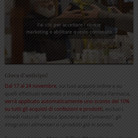
Fai clic per accettare i cookie
marketing e abilitare questo contenuto
Gioca d’anticipo!
Dal 17 al 24 novembre
, sui tuoi acquisti online e su
quelli effettuati venendo a trovarci all’Antica Farmacia,
verrà applicato automaticamente uno sconto del 10%
su tutti gli acquisti di confezioni e prodotti
,
esclusi i
rimedi naturali
“Antica Spezieria del Convento”, gli
integratori alimentari e i prodotti già in sconto.