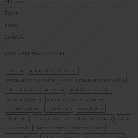
Aforismi
Eventi
Video
Curiosità
CERCA PER TAG ARTICOLI
aloe vera
antica farmacia monastica
Antica Farmacia Sant'Anna
Antica Farmacia Sant'Anna Genova
anticafarmaciasantannagenova
antica farmacia s’Anna
Chiesa di santAnna
Convento di Sant'Anna Genova
cosa fare a genova
eleuterococco
erba officinale
erboristeria
erboristeria dei frati
erboristeria Genova
estate
Ezio Battaglia
farmacia dei frati
farmacia Genova
Farmacia S’Anna
frate Ezio
Genova
genovamorethanthis