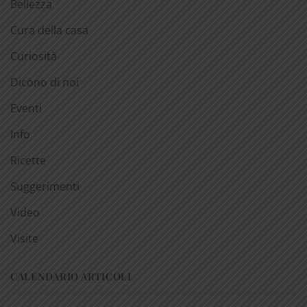
Bellezza
Cura della casa
Curiosità
Dicono di noi
Eventi
Info
Ricette
Suggerimenti
Video
Visite
CALENDARIO ARTICOLI