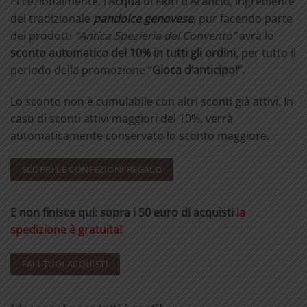
Eccezionalmente, l’
Acqua di Fiori d’Arancio
, ingrediente
del tradizionale
pandolce genovese
, pur facendo parte
dei prodotti
“Antica Spezieria del Convento”
avrà lo
sconto automatico del 10% in tutti gli ordini
, per tutto il
periodo della promozione “
Gioca d’anticipo!”.
Lo sconto non è cumulabile con altri sconti già attivi. In
caso di sconti attivi maggiori del 10%, verrà
automaticamente conservato lo sconto maggiore.
SCOPRI LE CONFEZIONI REGALO
E non finisce qui: sopra i 50 euro di acquisti
la
spedizione è gratuita!
FAI I TUOI ACQUISTI