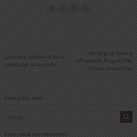
Mal di gola, tosse e
La ricetta: oleolito di Rosa
raffreddore: Propoli 57%,
canina per la tua pelle!
sollievo immediato!
CERCA NEL SITO
Cerca:
CERCA PER TAG PRODOTTO