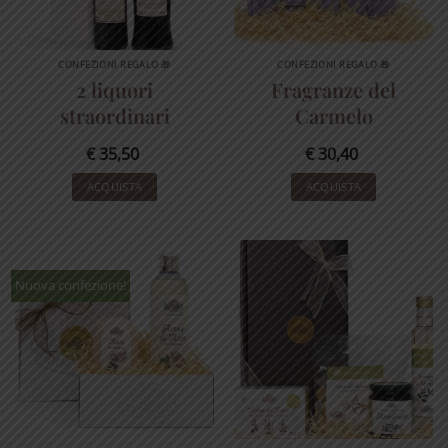
CONFEZIONI REGALO 🎁
CONFEZIONI REGALO 🎁
2 liquori
Fragranze del
straordinari
Carmelo
€
35,50
€
30,40
ACQUISTA
ACQUISTA
Nuova confezione!