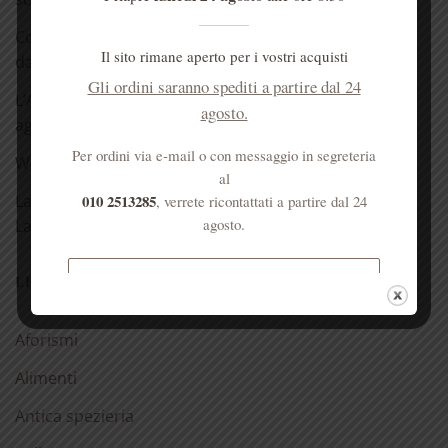
Cosa mettere in valigia? Rimedi e cosmetici da viaggio
Il sito rimane aperto per i vostri acquisti
da portare sempre con te!
Gli ordini saranno spediti a partire dal 24
L’Antica Farmacia Sant’Anna sarà chiusa dal 3 al 22
agosto.
agosto!
Per ordini via e-mail o con messaggio in segreteria
Whatsapp
al
La ricetta: massaggio decontratturante Arnica e
010 2513285
, verrete ricontattati a partire dal 24
agosto.
Lavanda!
Spedizione gratuita per ordini
LE NOSTRE RUBRICHE
superiori a € 50
Aforismi
Alimenti
Antica spezieria