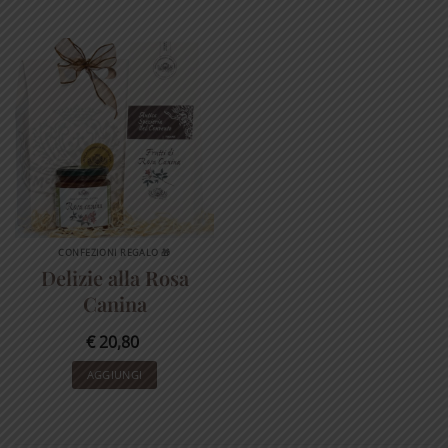
€ 38,00.
€ 34,20.
CONFEZIONI REGALO 🎁
Delizie alla Rosa
Canina
€
20,80
AGGIUNGI