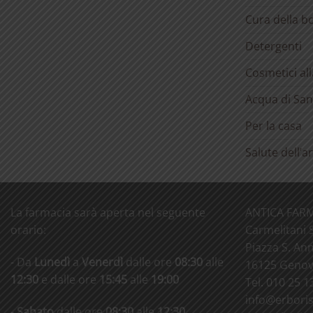
Cura della b
Detergenti
Cosmetici al
Acqua di San
Per la casa
Salute dell’
La farmacia sarà aperta nel seguente
ANTICA FARM
orario:
Carmelitani S
Piazza S. Ann
- Da
Lunedì
a
Venerdì
dalle ore
08:30
alle
16125 Genova
12:30
e dalle ore
15:45
alle
19:00
Tel. 010 25 1
info@
erboris
-
Sabato
dalle ore
08:30
alle
12:30