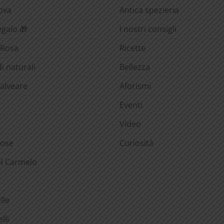
rova
Antica spezieria
egalo 🎁
I nostri consigli
 Rosa
Ricette
i naturali
Bellezza
’alveare
Aforismi
Eventi
Video
rose
Curiosità
el Carmelo
lle
lli