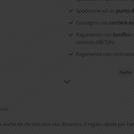
Spedizione ad un
punto di
Consegna con
corriere e
Pagamento con
bonifico
d
ricevuto (48/72h)
Pagamento con contras
P
IONE
nche da chi vive una vita dinamica. Il regalo ideale per l’am