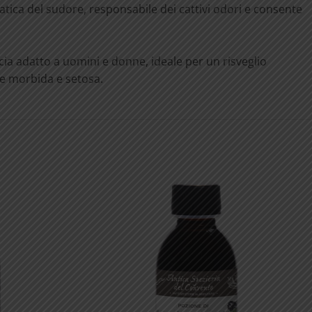
atica del sudore, responsabile dei cattivi odori e consente
cia adatto a uomini e donne, ideale per un risveglio
lle morbida e setosa.