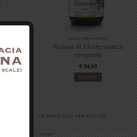
LI
ANTICHI RIMEDI NATURALI
 composta
Pozione di Eleuterococco
composta
€
34,00
AGGIUNGI
ISCRIVITI ALLA NEWSLETTER
ono un
uare gli