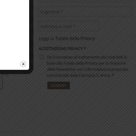
i. Aiutano a
Leggi la
Tutela della Privacy
ACCETTAZIONE PRIVACY
*
Do il consenso al trattamento dei miei dati in
no vendibili
base alla Tutela della Privacy per la ricezione
ie e negozi di
della Newsletter con informazioni e proposte
[...]
commerciali dalla Farmacia S. Anna. *