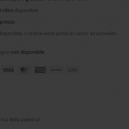
 ritiro
disponibile
spresso
isponibile. L'ordine viene preso in carico ad accredito
segno
non disponibile
ayPal
Visa
MasterCard
American
Postepay
Bank
Express
Transfer
ica della palestra!