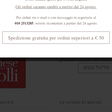
effetti collaterali dei farmac
Gli ordini saranno spediti a partire dal 24 agosto.
[...]
Per ordini via e-mail o con messaggio in segreteria al
LEGGI TUTTO
010 2513285
, verrete ricontattati a partire dal 24 agosto.
Spedizione gratuita per ordini superiori a € 50
Sei un esercente?
Molti dei nostri prodotti so
in altre erboristerie, farmac
prodotti naturali. Forniamo, 
LEGGI TUTTO
RODOTTI
LE NOSTRE RUBRICHE