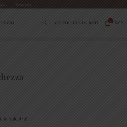
gerci
Newsletter
0
E EZIO
ACCEDI / REGISTRATI
€ 0,00
chezza
ella palestra!
.