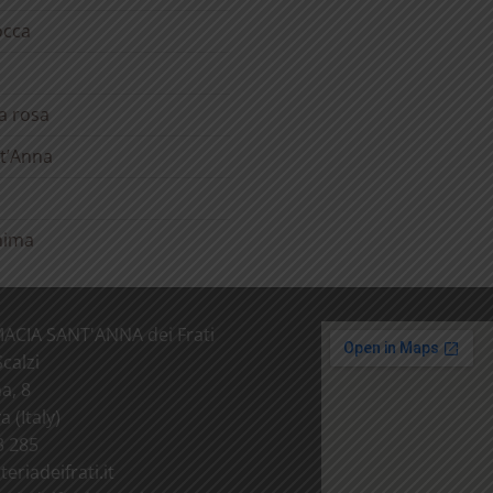
occa
la rosa
t’Anna
anima
ACIA SANT'ANNA dei Frati
calzi
a, 8
 (Italy)
3 285
teriadeifrati.it