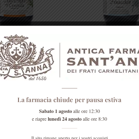
NTICHI RIMEDI NATURALI
ANTICHI RIMEDI NATURA
e di Ippocastano e
Pozione di Finocchio
tella composta
€
34,00
€
34,00
AGGIUNGI
AGGIUNGI
La farmacia chiude per pausa estiva
Sabato 1 agosto
alle ore 12:30
MENTI
Sei un medico?
lunedì 24 agosto
e riapre
alle ore 8:30
I prodotti erboristici svolg
Il sito rimane aperto per i vostri acquisti
importante ruolo nell'atten