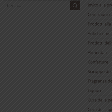
Cerca:
Invito alla p
Confezioni r
Prodotti alla
Antichi rimed
Prodotti dell
Alimentari
Confetture
Sciroppo di 
Fragranze d
Liquori
Cura della pe
Cura dei cape