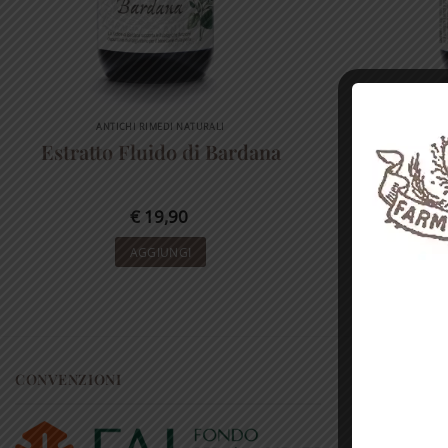
ANTICHI RIMEDI NATURALI
A
Estratto Fluido di Bardana
Pozion
Cen
€
19,90
AGGIUNGI
CONVENZIONI
RICONOSCI