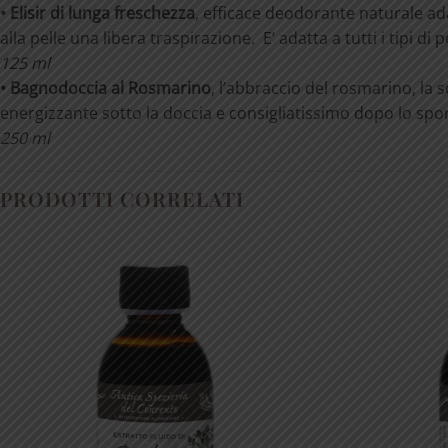
• Elisir di lunga freschezza
, efficace deodorante naturale ada
alla pelle una libera traspirazione. E’ adatta a tutti i tipi di 
125 ml
• Bagnodoccia al Rosmarino
, l’abbraccio del rosmarino, la
energizzante sotto la doccia e consigliatissimo dopo lo sport
250 ml
PRODOTTI CORRELATI