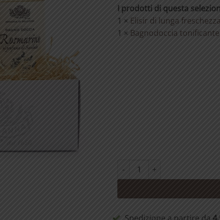
I prodotti di questa selezio
1 ×
Elisir di lunga freschezz
1 ×
Bagnodoccia tonificante
Energia e freschezza quantità
Spedizione a partire da
4