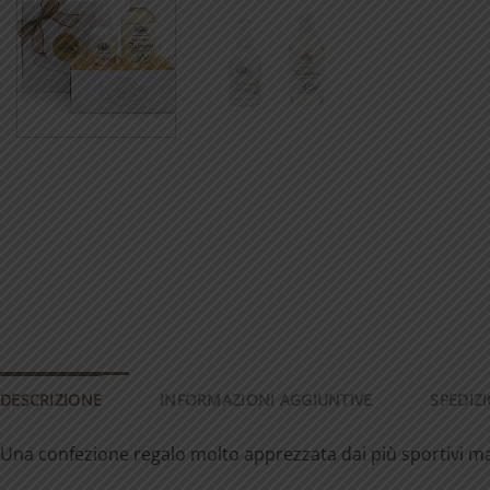
DESCRIZIONE
INFORMAZIONI AGGIUNTIVE
SPEDIZ
Una confezione regalo molto apprezzata dai più sportivi ma a