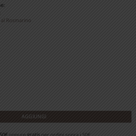
ne:
a
 al Rosmarino
AGGIUNGI
,50€
oppure
gratis
per ordini sopra i 50€