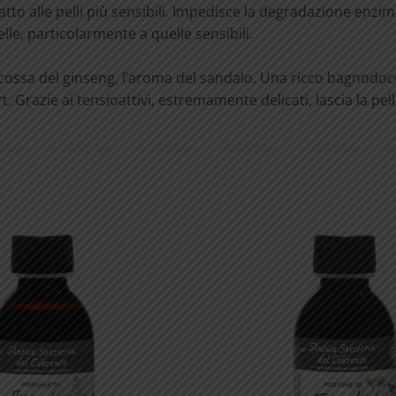
tto alle pelli più sensibili. Impedisce la degradazione enzim
pelle, particolarmente a quelle sensibili.
 scossa del ginseng, l’aroma del sandalo. Una ricco bagnodoc
. Grazie ai tensioattivi, estremamente delicati, lascia la pe