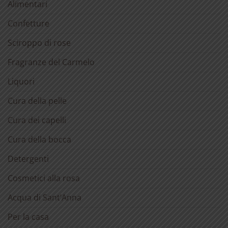
Alimentari
Confetture
Sciroppo di rose
Fragranze del Carmelo
Liquori
Cura della pelle
Cura dei capelli
Cura della bocca
Detergenti
Cosmetici alla rosa
Acqua di Sant’Anna
Per la casa