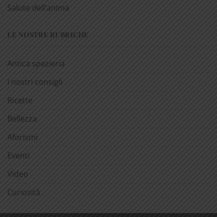
Salute dell’anima
LE NOSTRE RUBRICHE
Antica spezieria
I nostri consigli
Ricette
Bellezza
Aforismi
Eventi
Video
Curiosità