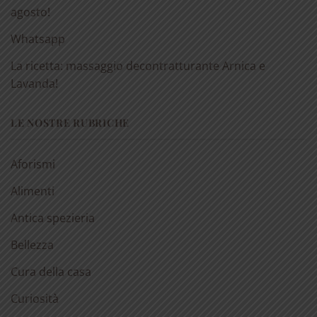
agosto!
Whatsapp
La ricetta: massaggio decontratturante Arnica e
Lavanda!
LE NOSTRE RUBRICHE
Aforismi
Alimenti
Antica spezieria
Bellezza
Cura della casa
Curiosità