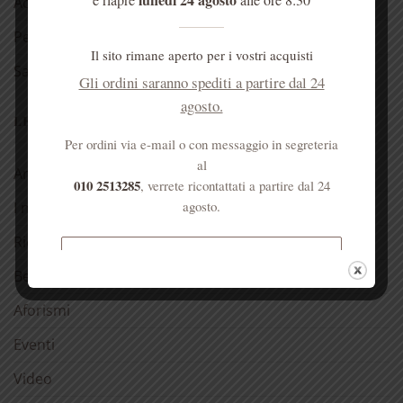
Acqua di Sant’Anna
Per la casa
Il sito rimane aperto per i vostri acquisti
Salute dell’anima
Gli ordini saranno spediti a partire dal 24
agosto.
LE NOSTRE RUBRICHE
Per ordini via e-mail o con messaggio in segreteria
al
Antica spezieria
010 2513285
, verrete ricontattati a partire dal 24
agosto.
I nostri consigli
Ricette
Spedizione gratuita per ordini
Bellezza
superiori a € 50
Aforismi
Eventi
Video