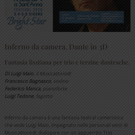
Inferno da camera. Dante in 3D
Fantasia lisztiana per trio e terzine dantesche.
Di Luigi Maio
, il Musicattore®
Francesco Bagnasco
, violino
Federico Manca
, pianoforte
Luigi Tedone
, fagotto
Inferno da camera è una fantasia teatral cameristica
che vede Luigi Maio, impegnato nelle personali vesti di
Musicattore
®
, dialogare con un agguerrito Trio