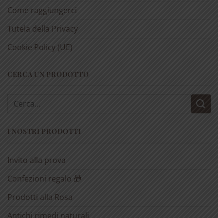
Come raggiungerci
Tutela della Privacy
Cookie Policy (UE)
CERCA UN PRODOTTO
Cerca:
I NOSTRI PRODOTTI
Invito alla prova
Confezioni regalo 🎁
Prodotti alla Rosa
Antichi rimedi naturali