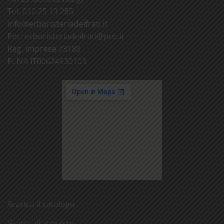
Tel. 010 25 13 285
info@
erboristeriadeifrati.it
Pec:
erboristeriadeifrati@
pec.it
Reg. imprese 73188
P. IVA IT00624930103
Scarica il catalogo
Guida all’acquisto