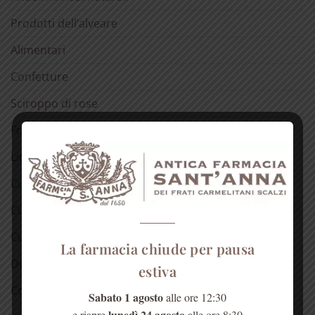
Prodotti dell’alveare
Alimentari
Confetture
Sciroppo di rose
Fragranze del Carmelo
Liquori
Cura della pelle
Cura dei capelli
Cura della bocca
La farmacia chiude per pausa
Detergenti
estiva
Cosmetici alla rosa
Sabato 1 agosto
alle ore 12:30
lunedì 24 agosto
e riapre
alle ore 8:30