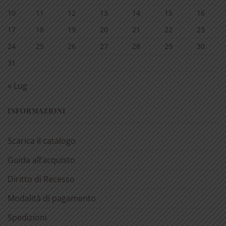
10
11
12
13
14
15
16
17
18
19
20
21
22
23
24
25
26
27
28
29
30
31
« Lug
INFORMAZIONI
Scarica il catalogo
Guida all’acquisto
Diritto di Recesso
Modalità di pagamento
Spedizioni