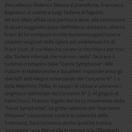
d’eccellenza: Federico Manca al pianoforte, Francesco
Bagnasco al violino e Luigi Tedone al fagotto.
Ad essi Maio affida una partitura dove, alla recitazione
di alcuni suggestivi passi dell’Inferno dantesco, alterna
brani da lui composti in stile lisztiano/paganiniano e
citazioni originali delle opere più emblematiche di
Franz Liszt, di cui Maio ha curato la riscrittura per trio:
alla “bufera infernal che mai non resta”, farà eco il
turbinio cromatico della “Dante Symphonie”. Alle
malizie di Malebranche e Barattieri risponderanno gli
sberleffi dell’Allegro scherzando del Concerto N° 1 o
della Mephisto Polka. Ai sospiri di Ulisse si uniranno i
singhiozzi dell’incipit del Concerto N° 2. Al ghigno di
Vanni Fucci, l’ironico fugato del terzo movimento della
“Faust Symphonie”. Le grida rabbiose del “mal seme
d’Adamo” cozzeranno contro la solennità della
Totentanz. Sarà concessa anche qualche ironica
‘intrusione’: una Barcarola in minore à la Offenbach