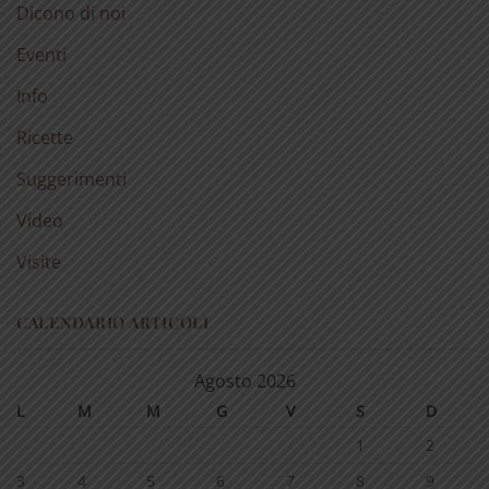
Dicono di noi
Eventi
Info
Ricette
Suggerimenti
Video
Visite
CALENDARIO ARTICOLI
Agosto 2026
L
M
M
G
V
S
D
1
2
3
4
5
6
7
8
9