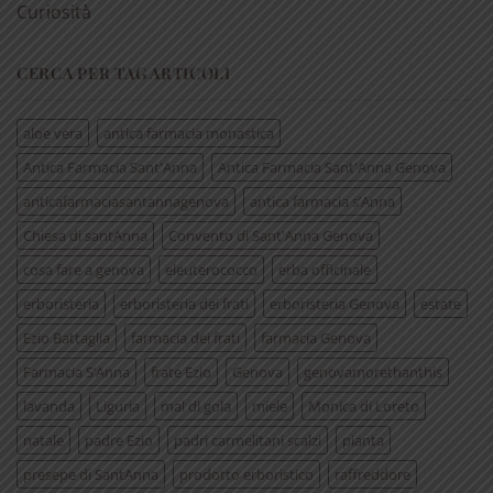
Curiosità
CERCA PER TAG ARTICOLI
aloe vera
antica farmacia monastica
Antica Farmacia Sant'Anna
Antica Farmacia Sant'Anna Genova
anticafarmaciasantannagenova
antica farmacia s’Anna
Chiesa di santAnna
Convento di Sant'Anna Genova
cosa fare a genova
eleuterococco
erba officinale
erboristeria
erboristeria dei frati
erboristeria Genova
estate
Ezio Battaglia
farmacia dei frati
farmacia Genova
Farmacia S’Anna
frate Ezio
Genova
genovamorethanthis
lavanda
Liguria
mal di gola
miele
Monica di Loreto
natale
padre Ezio
padri carmelitani scalzi
pianta
presepe di SantAnna
prodotto erboristico
raffreddore