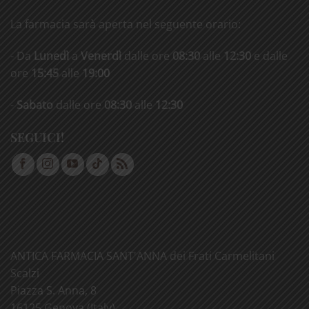
La farmacia sarà aperta nel seguente orario:
- Da
Lunedì
a
Venerdì
dalle ore
08:30
alle
12:30
e dalle
ore
15:45
alle
19:00
-
Sabato
dalle ore
08:30
alle
12:30
SEGUICI!
ANTICA FARMACIA SANT'ANNA dei Frati Carmelitani
Scalzi
Piazza S. Anna, 8
16125 Genova (Italy)