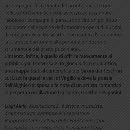
accompagnerà la remata di Caronte, mentre quel
‘folletto’ di Gianni Schicchi, avvezzo ad azzannare
rabbioso i compagni di pena, addolcirà un po’ il suo
mordente nelle pagine dell’omonima opera di Puccini,
di cui il genovese Musicattore ne canterà l’aria unendo
la sua voce baritonale alla personale riduzione
strumentale del brano pucciniano…
L’intento, infine, è quello di offrire nuovamente al
pubblico più trasversale un gioco ludico e didattico,
una mappa teatral cameristica dei Gironi danteschi in
cui Liszt fa quasi le veci di Virgilio e dove la poesia
dell’Alighieri si sposa alle note di un artista romantico
in perpetua oscillazione tra Dante, Goethe e Paganini.
Luigi Maio
, Musicattore®, è attore, musicista,
drammaturgo, cantante e disegnatore.
Rappresentante in Italia della Fondazione Igor
Stravinsky, su nomina della Presidente Marie