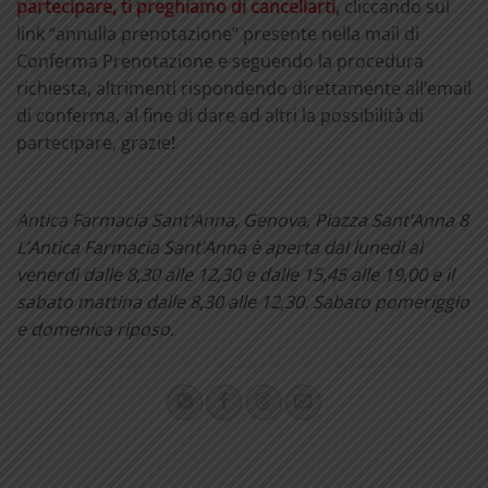
partecipare, ti preghiamo di cancellarti
,
cliccando sul
link “annulla prenotazione” presente nella mail di
Conferma Prenotazione e seguendo la procedura
richiesta, altrimenti rispondendo direttamente all’email
di conferma, al fine di dare ad altri la possibilità di
partecipare, grazie!
Antica Farmacia Sant’Anna, Genova, Piazza Sant’Anna 8
L’Antica Farmacia Sant’Anna è aperta dal lunedì al
venerdì dalle 8,30 alle 12,30 e dalle 15,45 alle 19,00 e il
sabato mattina dalle 8,30 alle 12,30. Sabato pomeriggio
e domenica riposo.