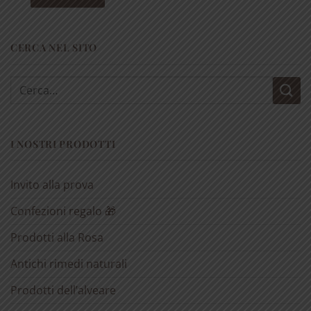
CERCA NEL SITO
Cerca:
I NOSTRI PRODOTTI
Invito alla prova
Confezioni regalo 🎁
Prodotti alla Rosa
Antichi rimedi naturali
Prodotti dell’alveare