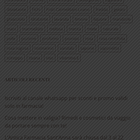
dissetante
Fichi
Frati Carmelitani Loano
fredda
gelato
ghiacciolo
idratante
lavanda
limone
liquore
mandorle
mani
marmellate
melissa
menta
miele
naturale
pelle
pozione
profumo
psoriasi
rosa
rosa centifolia
rosa rugosa
rosmarino
sandalo
sapone
saponetta
sciroppo
tisana
viso
vitamina E
ARTICOLI RECENTI
Iscriviti al canale whatsapp per sconti e promo validi
solo in farmacia!
Cosa mettere in valigia? Rimedi e cosmetici da viaggio
da portare sempre con te!
L’Antica Farmacia Sant’Anna sarà chiusa dal 3 al 22