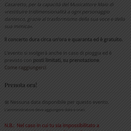
Casaretto, per la capacità del Musicattore Maio di
«restituire tridimensionalità a ogni personaggio
dantesco, grazie al trasformismo della sua voce e della
sua mimica».
Il concerto dura circa un’ora e quaranta ed è gratuito.
L’evento si svolgerà anche in caso di pioggia ed è
previsto con
posti limitati, su prenotazione
.
Come raggiungerci
Prenota ora!
📅 Nessuna data disponibile per questo evento.
L’amministratore deve aggiungere date e orari.
N.B.: Nel caso in cui tu sia impossibilitato a