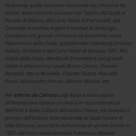
Stravinsky quale massimo interprete de L’Histoire du
Soldat, Maio riscuote successi dal Teatro alla Scala al
Piccolo di Milano, dal Carlo Felice al Petruzzelli, dal
Quirinale al Martha Argerich Festival di Amburgo.
Collabora con grandi orchestre ed ensemble come
Filarmonica della Scala, Symphoniker Hamburg,Virtuosi
Italiani, Orchestra del Carlo Felice di Genova, ORT, RAI,
Solisti della Scala, Windkraft Ensemble e con grandi
solisti e direttori tra i quali Bruno Canino, Donato
Renzetti, Mario Brunello, Charles Dutoit, Marcello
Panni, Alessandro Ferrari, Alberto Martini, etc.
Per
Inferno da Camera
Luigi Maio è stato ospite
all’Ambasciata Italiana a Londra in rappresentanza
dell’Arte e della Cultura del nostro Paese, ha ricevuto il
premio dell’Istituto Internazionale di Studi Italiani di
Villa Durazzo, nonché la definizione di «primo Dante in
“3D”» del noto mediolatinista Francesco Mosetti