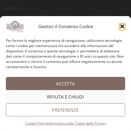
Bellezza
Aforismi
Gestisci il Consenso Cookie
Eventi
Per fornire la migliore esperienza di navigazione, utilizziamo tecnologie
Video
come i cookie per memorizzare e/o accedere alle informazioni del
dispositivo. Il consenso a queste tecnologie ci permetterà di elaborare
Curiosità
dati come il comportamento di navigazione o ID unici su questo sito. Non
acconsentire o ritirare il consenso può influire negativamente su alcune
caratteristiche e funzioni.
Credits
ACCETTA
PayPal
Visa
MasterCard
American
Postepay
Bank
Express
Transfer
RIFIUTA E CHIUDI
Copyright 2026 ©
Antica Farmacia-Erboristeria Sant'Anna
dei Frati Carmelitani Scalzi
PREFERENZE
Cookie Policy
Informativa sulla Tutela della Privacy