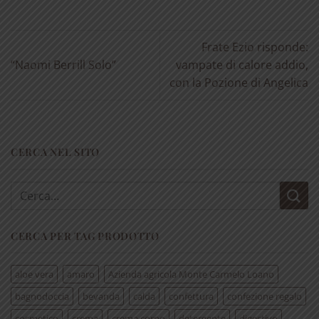
Frate Ezio risponde:
“Naomi Berrill Solo”
vampate di calore addio,
con la Pozione di Angelica
CERCA NEL SITO
Cerca:
CERCA PER TAG PRODOTTO
aloe vera
amaro
Azienda agricola Monte Carmelo Loano
bagnodoccia
bevanda
calda
confettura
confezione regalo
cosmetico
crema
crema corpo
detergente
digestivo