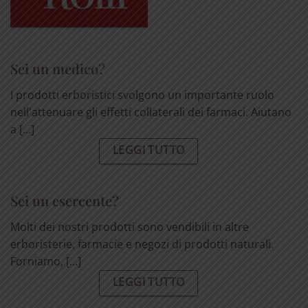
Sei un medico?
I prodotti erboristici svolgono un importante ruolo
nell'attenuare gli effetti collaterali dei farmaci. Aiutano
a [...]
LEGGI TUTTO
Sei un esercente?
Molti dei nostri prodotti sono vendibili in altre
erboristerie, farmacie e negozi di prodotti naturali.
Forniamo, [...]
LEGGI TUTTO