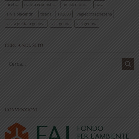
ricetta
ricetta erboristica
rimedi naturali
rosa
silvia piacentini
tisana
TV2000
vegiebotteghezena
visita guidata genova
visitgenoa
visitgenova
CERCA NEL SITO
Cerca:
CONVENZIONI