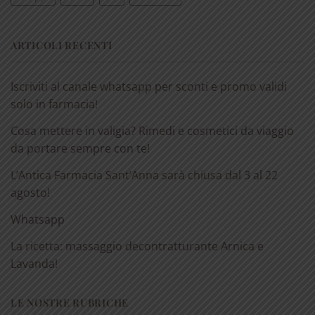
ARTICOLI RECENTI
Iscriviti al canale whatsapp per sconti e promo validi
solo in farmacia!
Cosa mettere in valigia? Rimedi e cosmetici da viaggio
da portare sempre con te!
L’Antica Farmacia Sant’Anna sarà chiusa dal 3 al 22
agosto!
Whatsapp
La ricetta: massaggio decontratturante Arnica e
Lavanda!
LE NOSTRE RUBRICHE