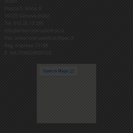
Scalzi
Piazza S. Anna, 8
16125 Genova (Italy)
Tel. 010 25 13 285
info@
erboristeriadeifrati.it
Pec:
erboristeriadeifrati@
pec.it
Reg. imprese 73188
P. IVA IT00624930103