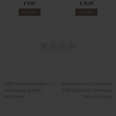
€
9,90
€
26,00
AGGIUNGI
AGGIUNGI
Soffri d’intestino pigro? La
Se l’asma non ti dà tregua
natura può aiutarti
fatti aiutare da Sambuco,
facilmente
Salvia e Issopo