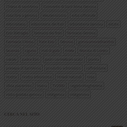
Chiesa di santAnna
Convento di Sant'Anna Genova
cosa fare a genova
eleuterococco
erba officinale
erboristeria
erboristeria dei frati
erboristeria Genova
estate
Ezio Battaglia
farmacia dei frati
farmacia Genova
Farmacia S’Anna
frate Ezio
Genova
genovamorethanthis
lavanda
Liguria
mal di gola
miele
Monica di Loreto
natale
padre Ezio
padri carmelitani scalzi
pianta
presepe di SantAnna
prodotto erboristico
raffreddore
ricetta
ricetta erboristica
rimedi naturali
rosa
silvia piacentini
tisana
TV2000
vegiebotteghezena
visita guidata genova
visitgenoa
visitgenova
CERCA NEL SITO