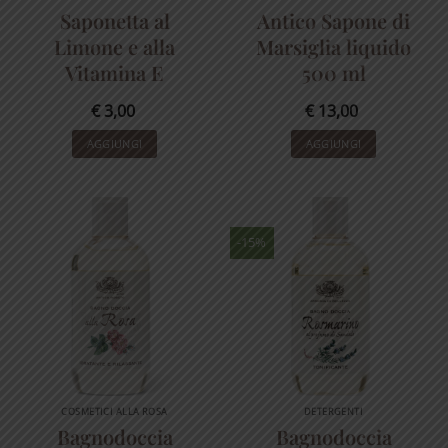
Saponetta al
Antico Sapone di
Limone e alla
Marsiglia liquido
Vitamina E
500 ml
€
3,00
€
13,00
AGGIUNGI
AGGIUNGI
-15%
COSMETICI ALLA ROSA
DETERGENTI
Bagnodoccia
Bagnodoccia