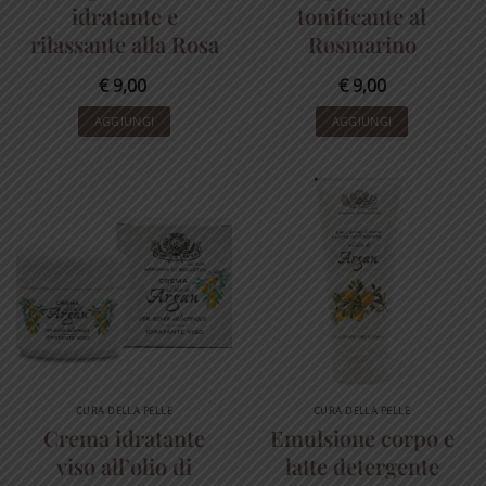
idratante e
tonificante al
rilassante alla Rosa
Rosmarino
€
9,00
€
9,00
AGGIUNGI
AGGIUNGI
CURA DELLA PELLE
CURA DELLA PELLE
Crema idratante
Emulsione corpo e
viso all’olio di
latte detergente