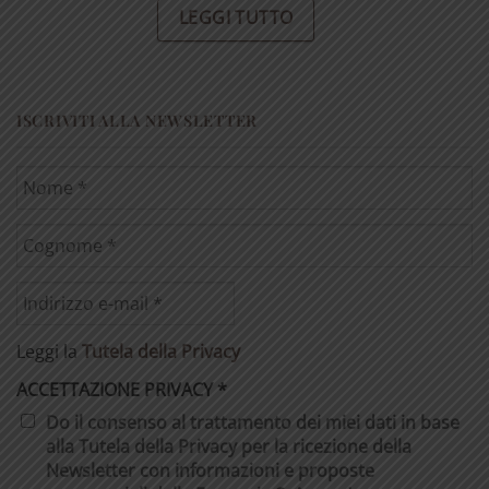
LEGGI TUTTO
ISCRIVITI ALLA NEWSLETTER
Leggi la
Tutela della Privacy
ACCETTAZIONE PRIVACY
*
Do il consenso al trattamento dei miei dati in base
alla Tutela della Privacy per la ricezione della
Newsletter con informazioni e proposte