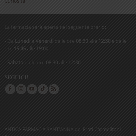
Curiosità
La farmacia sarà aperta nel seguente orario:
- Da
Lunedì
a
Venerdì
dalle ore
08:30
alle
12:30
e dalle
ore
15:45
alle
19:00
-
Sabato
dalle ore
08:30
alle
12:30
SEGUICI!
ANTICA FARMACIA SANT'ANNA dei Frati Carmelitani