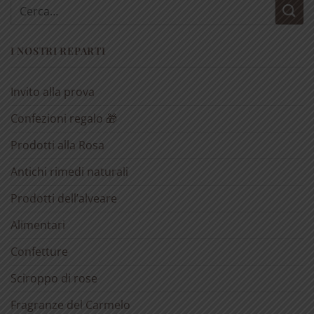
Cerca:
I NOSTRI REPARTI
Invito alla prova
Confezioni regalo 🎁
Prodotti alla Rosa
Antichi rimedi naturali
Prodotti dell’alveare
Alimentari
Confetture
Sciroppo di rose
Fragranze del Carmelo