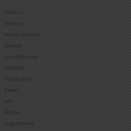
Aforismi
Alimenti
Antica spezieria
Bellezza
Cura della casa
Curiosità
Dicono di noi
Eventi
Info
Ricette
Suggerimenti