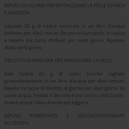
INFUSO DI CICORIA PER RIVITALIZZARE LA PELLE STANCA
E AVVIZZITA
Lasciate 20 g di radice essiccata in un litro d’acqua
bollente per dieci minuti: filtrate schiacciando la radice
e bevete tre tazze d’infuso per venti giorni. Ripetete
dopo venti giorni.
DECOTTO DI BARDANA PER RINVIGORIRE LA PELLE
Fate bollire 60 g di radici fresche tagliate
grossolanamente in un litro d’acqua per dieci minuti;
bevete tre tazze di decotto al giorno per dieci giorni. Se
usate acqua, fredda il decotto è più carico, utilizzando,
invece acqua calda diventa più leggero.
INFUSO PURIFICANTE E DECONGESTIONANTE
ALL’ISSOPO