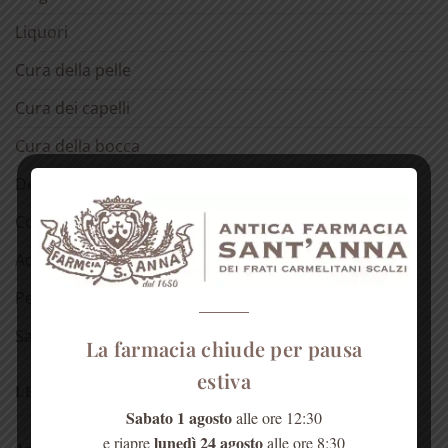
Liquori
Cura della pelle
Cura dei capelli
Cura della bocca
Detergenti
Cosmetici alla rosa
Acqua di Sant’Anna
Per la casa
Salute dell’anima
La farmacia chiude per pausa
estiva
LE NOSTRE RUBRICHE
Sabato 1 agosto
alle ore 12:30
lunedì 24 agosto
e riapre
alle ore 8:30