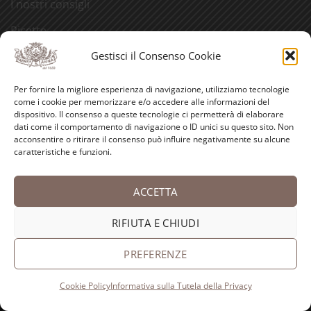
I nostri consigli
Ricette
Gestisci il Consenso Cookie
Bellezza
Aforismi
Per fornire la migliore esperienza di navigazione, utilizziamo tecnologie
come i cookie per memorizzare e/o accedere alle informazioni del
Eventi
dispositivo. Il consenso a queste tecnologie ci permetterà di elaborare
dati come il comportamento di navigazione o ID unici su questo sito. Non
Video
acconsentire o ritirare il consenso può influire negativamente su alcune
caratteristiche e funzioni.
Curiosità
ACCETTA
Credits
RIFIUTA E CHIUDI
PayPal
Visa
MasterCard
American
Postepay
Bank
PREFERENZE
Express
Transfer
Copyright 2026 ©
Antica Farmacia-Erboristeria Sant'Anna
Cookie Policy
Informativa sulla Tutela della Privacy
dei Frati Carmelitani Scalzi