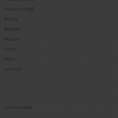
I nostri consigli
Ricette
Bellezza
Aforismi
Eventi
Video
Curiosità
CONVENZIONI