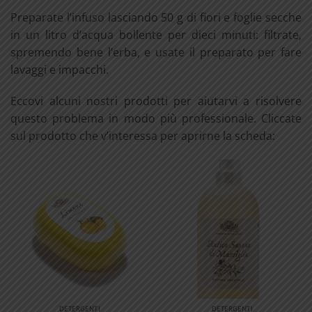
Preparate l’infuso lasciando 50 g di fiori e foglie secche
in un litro d’acqua bollente per dieci minuti: filtrate,
spremendo bene l’erba, e usate il preparato per fare
lavaggi e impacchi.
Eccovi alcuni nostri prodotti per aiutarvi a risolvere
questo problema in modo più professionale. Cliccate
sul prodotto che v’interessa per aprirne la scheda:
DETERGENTI
DETERGENTI