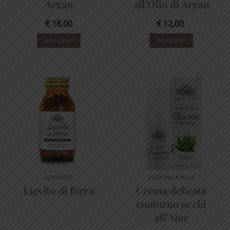
Argan
all’Olio di Argan
€
18,00
€
12,00
AGGIUNGI
AGGIUNGI
ALIMENTARI
CURA DELLA PELLE
Lievito di Birra
Crema delicata
contorno occhi
all’Aloe