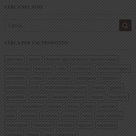
CERCA NEL SITO
Cerca:
CERCA PER TAG PRODOTTO
aloe vera
amaro
Azienda agricola Monte Carmelo Loano
bagnodoccia
bevanda
calda
confettura
confezione regalo
cosmetico
crema
crema corpo
detergente
digestivo
dissetante
Fichi
Frati Carmelitani Loano
fredda
gelato
ghiacciolo
idratante
lavanda
limone
liquore
mandorle
mani
marmellate
melissa
menta
miele
naturale
pelle
pozione
profumo
psoriasi
rosa
rosa centifolia
rosa rugosa
rosmarino
sandalo
sapone
saponetta
sciroppo
tisana
viso
vitamina E