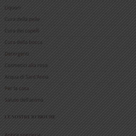
Liquori
Cura della pelle
Cura dei capelli
Cura della bocca
Detergenti
Cosmetici alla rosa
Acqua di Sant’Anna
Per la casa
Salute dell’anima
LE NOSTRE RUBRICHE
Antica spezieria