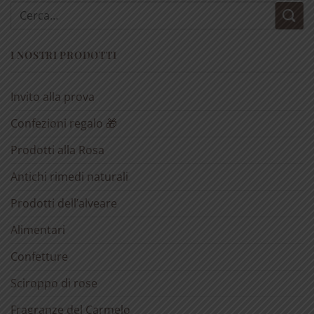
Cerca:
I NOSTRI PRODOTTI
Invito alla prova
Confezioni regalo 🎁
Prodotti alla Rosa
Antichi rimedi naturali
Prodotti dell’alveare
Alimentari
Confetture
Sciroppo di rose
Fragranze del Carmelo