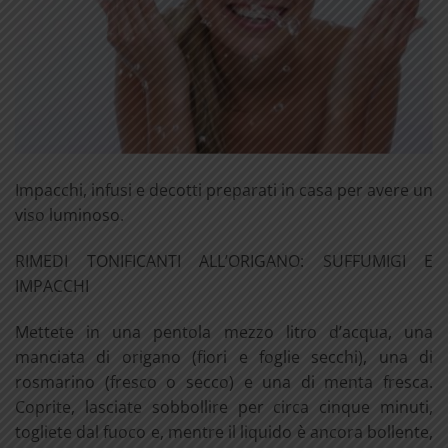
Impacchi, infusi e decotti preparati in casa per avere un
viso luminoso.
RIMEDI TONIFICANTI ALL’ORIGANO: SUFFUMIGI E
IMPACCHI
Mettete in una pentola mezzo litro d’acqua, una
manciata di origano (fiori e foglie secchi), una di
rosmarino (fresco o secco) e una di menta fresca.
Coprite, lasciate sobbollire per circa cinque minuti,
togliete dal fuoco e, mentre il liquido è ancora bollente,