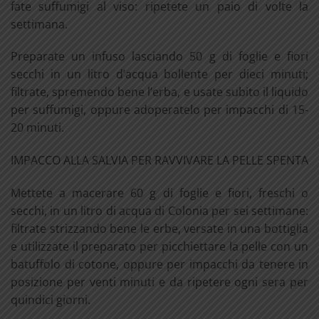
fate suffumigi al viso: ripetete un paio di volte la
settimana.
Preparate un infuso lasciando 50 g di foglie e fiori
secchi in un litro d’acqua bollente per dieci minuti;
filtrate, spremendo bene l’erba, e usate subito il liquido
per suffumigi, oppure adoperatelo per impacchi di 15-
20 minuti.
IMPACCO ALLA SALVIA PER RAVVIVARE LA PELLE SPENTA
Mettete a macerare 60 g di foglie e fiori, freschi o
secchi, in un litro di acqua di Colonia per sei settimane:
filtrate strizzando bene le erbe, versate in una bottiglia
e utilizzate il preparato per picchiettare la pelle con un
batuffolo di cotone, oppure per impacchi da tenere in
posizione per venti minuti e da ripetere ogni sera per
quindici giorni.