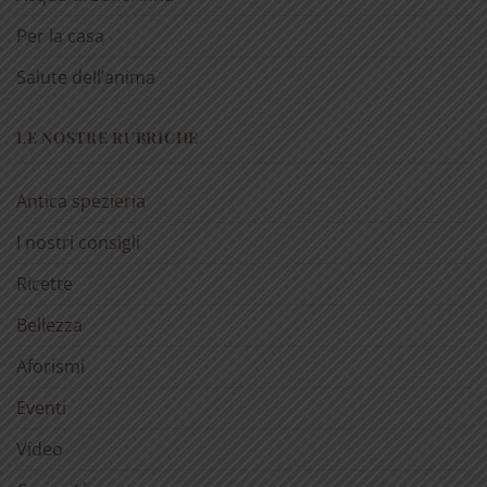
Per la casa
Salute dell’anima
LE NOSTRE RUBRICHE
Antica spezieria
I nostri consigli
Ricette
Bellezza
Aforismi
Eventi
Video