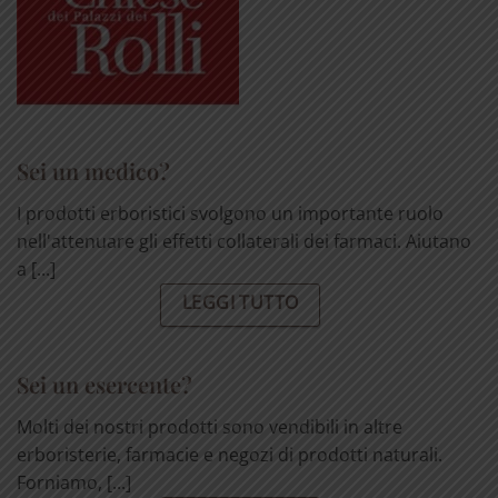
Sei un medico?
I prodotti erboristici svolgono un importante ruolo
nell'attenuare gli effetti collaterali dei farmaci. Aiutano
a [...]
LEGGI TUTTO
Sei un esercente?
Molti dei nostri prodotti sono vendibili in altre
erboristerie, farmacie e negozi di prodotti naturali.
Forniamo, [...]