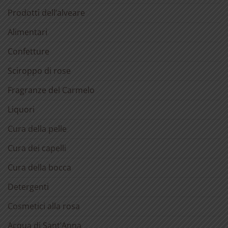
Prodotti dell’alveare
Alimentari
Confetture
Sciroppo di rose
Fragranze del Carmelo
Liquori
Cura della pelle
Cura dei capelli
Cura della bocca
Detergenti
Cosmetici alla rosa
Acqua di Sant’Anna