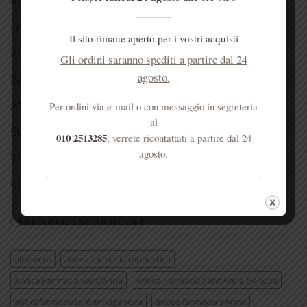
Antica spezieria
I nostri consigli
Il sito rimane aperto per i vostri acquisti
Ricette
Gli ordini saranno spediti a partire dal 24
agosto.
Bellezza
Aforismi
Per ordini via e-mail o con messaggio in segreteria
al
Eventi
010 2513285
, verrete ricontattati a partire dal 24
agosto.
Video
Curiosità
Spedizione gratuita per ordini
superiori a € 50
CERCA PER TAG ARTICOLI
aloe vera
antica farmacia monastica
Antica Farmacia Sant'Anna
Antica Farmacia Sant'Anna Genova
anticafarmaciasantannagenova
antica farmacia s’Anna