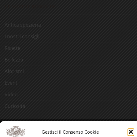
LE NOSTRE RUBRICHE
Antica spezieria
I nostri consigli
Ricette
Bellezza
Aforismi
Eventi
Video
Curiosità
Credits
Gestisci il Consenso Cookie