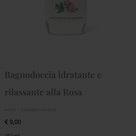
Bagnodoccia idratante e
rilassante alla Rosa
Home
/
Cosmetici alla Rosa
€
9,00