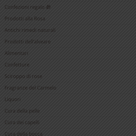
Confezioni regalo 🎁
Prodotti alla Rosa
Antichi rimedi naturali
Prodotti dell’alveare
Alimentari
Confetture
Sciroppo di rose
Fragranze del Carmelo
Liquori
Cura della pelle
Cura dei capelli
Cura della bocca