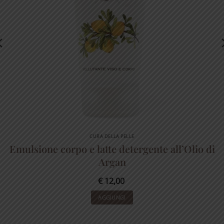
CURA DELLA PELLE
Emulsione corpo e latte detergente all’Olio di
Argan
€
12,00
AGGIUNGI