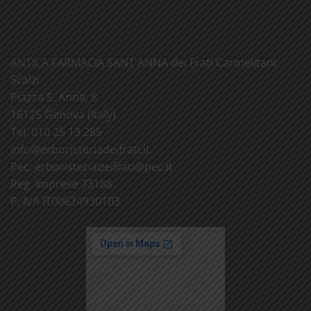
ANTICA FARMACIA SANT'ANNA dei Frati Carmelitani
Scalzi
Piazza S. Anna, 8
16125 Genova (Italy)
Tel. 010 25 13 285
info@
erboristeriadeifrati.it
Pec:
erboristeriadeifrati@
pec.it
Reg. imprese 73188
P. IVA IT00624930103