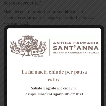
Sei un esercente?
Molti dei nostri prodotti sono vendibili in altre
erboristerie, farmacie e negozi di prodotti naturali.
Forniamo, [...]
LEGGI TUTTO
ISCRIVITI ALLA NEWSLETTER
La farmacia chiude per pausa
estiva
Sabato 1 agosto
alle ore 12:30
lunedì 24 agosto
e riapre
alle ore 8:30
Leggi la
Tutela della Privacy