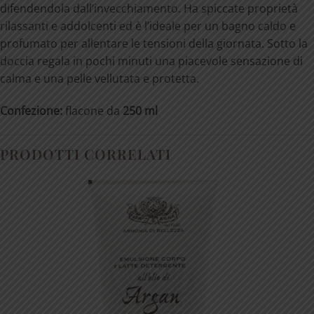
difendendola dall’invecchiamento. Ha spiccate proprietà
rilassanti e addolcenti ed è l’ideale per un bagno caldo e
profumato per allentare le tensioni della giornata. Sotto la
doccia regala in pochi minuti una piacevole sensazione di
calma e una pelle vellutata e protetta.
Confezione:
flacone da
250 ml
PRODOTTI CORRELATI