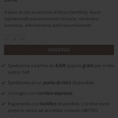
250 ml
A base di olio essenziale di Rosa Centifolia, lascia
l’epidermide piacevolmente idratata, morbida e
luminosa, difendendola dall’invecchiamento
Bagnodoccia idratante e rilassante alla Rosa quantità
AGGIUNGI
Spedizione a partire da
4,50€
oppure
gratis
per ordini
sopra i 50€
Spedizione ad un
punto di ritiro
disponibile
Consegna con
corriere espresso
Pagamento con
bonifico
disponibile. L'ordine viene
preso in carico ad accredito ricevuto (48/72h)