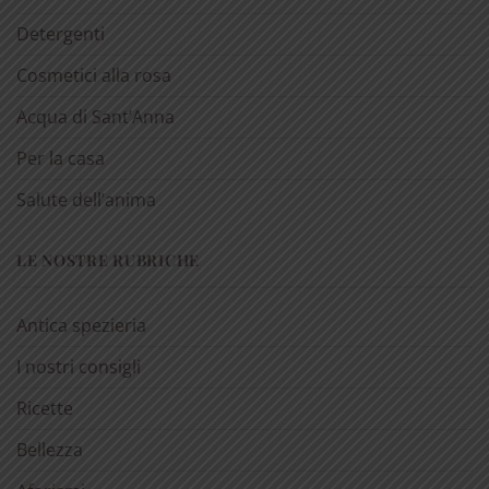
Detergenti
Cosmetici alla rosa
Acqua di Sant’Anna
Per la casa
Salute dell’anima
LE NOSTRE RUBRICHE
Antica spezieria
I nostri consigli
Ricette
Bellezza