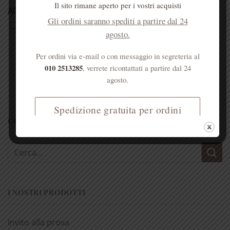
Il sito rimane aperto per i vostri acquisti
ACCETTAZIONE PRIVACY
*
Gli ordini saranno spediti a partire dal 24
Do il consenso al trattamento dei miei dati in base
agosto.
alla Tutela della Privacy per la ricezione della
Newsletter con informazioni e proposte
Per ordini via e-mail o con messaggio in segreteria al
commerciali dalla Farmacia S. Anna. *
010 2513285
, verrete ricontattati a partire dal 24
agosto.
Spedizione gratuita per ordini
CERCA NEL SITO
superiori a € 50
Cerca:
I NOSTRI PRODOTTI
Invito alla prova