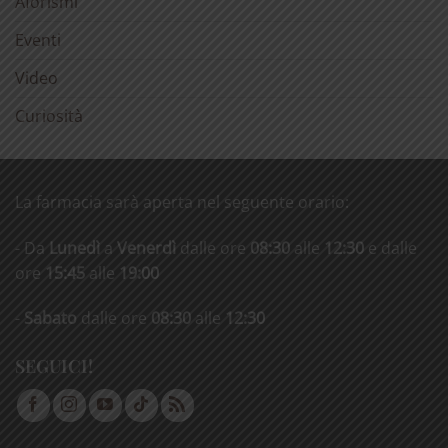
Aforismi
Eventi
Video
Curiosità
La farmacia sarà aperta nel seguente orario:
- Da
Lunedì
a
Venerdì
dalle ore
08:30
alle
12:30
e dalle
ore
15:45
alle
19:00
-
Sabato
dalle ore
08:30
alle
12:30
SEGUICI!