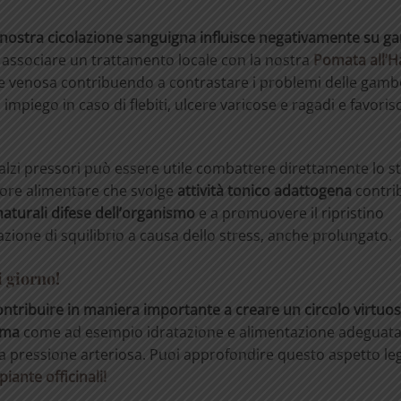
la nostra cicolazione sanguigna influisce negativamente su 
 associare un trattamento locale con la nostra
Pomata all’
ione venosa contribuendo a contrastare i problemi delle gam
a impiego in caso di flebiti, ulcere varicose e ragadi e favoris
alzi pressori può essere utile combattere direttamente lo st
tore alimentare che svolge
attività
tonico
adattogena
contri
naturali difese dell’organismo
e a promuovere il ripristino
azione di squilibrio a causa dello stress, anche prolungato.
i giorno!
contribuire in maniera importante a creare un circolo virtuo
rma
come ad esempio idratazione e alimentazione adeguata, 
lla pressione arteriosa. Puoi approfondire questo aspetto le
iante officinali!