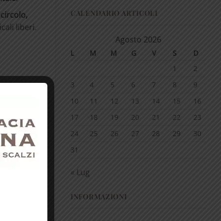
CALENDARIO ARTICOLI
circolo,
ali liberi.
Agosto 2026
L
M
M
G
V
S
D
1
2
3
4
5
6
7
8
9
ce la
10
11
12
13
14
15
16
17
18
19
20
21
22
23
24
25
26
27
28
29
30
31
« Lug
torio e
INFORMAZIONI