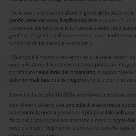
• Se la nostra
pressione alta o in generale lo stato del
gonfie, vene varicose, fragilità capillare
può essere utile
composta
che favorisce la funzionalità della circolaz
gonfiore, fragilità capillare e vene varicose. Inoltre trov
funzionalità del plesso emorroidario.
• Quando è il nostro stato emotivo a causare i nostri sb
nostra
Pozione di Eleuterococco composta
: un integra
ripristinare l’
equilibrio
dell’orga
nismo
, a supportare le
delle
normali funzioni fisiologiche
che si trovano in situ
Favorire la regolarità della pressione arteriosa ogn
Non dimentichiamo che
uno stile di vita corretto può 
mantenere la nostra pressione il più possibile nella no
fisica calibrata in base alla stagione e monitoraggio de
nostro articolo:
Regoliamo la pressione con vita sana e p
Chiedi un consiglio!