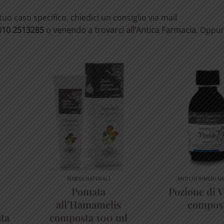
uo caso specifico, chiedici un consiglio via mail
010 2513285
o
venendo a trovarci all’Antica Farmacia
. Oppur
RIMEDI NATURALI
ANTICHI RIMEDI N
Pomata
Pozione di V
all’Hamamelis
compos
ta
composta 100 ml