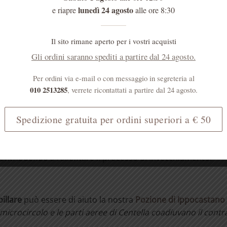
lunedì 24 agosto
e riapre
alle ore 8:30
do farmaci anticoagulanti o antiaggreganti piastrinici consu
l’uso in gravidanza e durante l’allattamento.
Il sito rimane aperto per i vostri acquisti
Gli ordini saranno spediti a partire dal 24 agosto.
ne arteriosa
.
Per ordini via e-mail o con messaggio in segreteria al
010 2513285
, verrete ricontattati a partire dal 24 agosto.
regolare funzionalità
dell’apparato
cardiovascolare
.
Spedizione gratuita per ordini superiori a € 50
rolo
.
i contribuendo a rallentare il processo di invecchiamento.
pillare
può essere di aiuto la nostra
Pozione di Ippocastano 
 microcircolo e le parti aeree di Centella coadiuvano
il contr