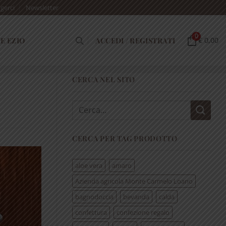
gerci
Newsletter
0
E EZIO
ACCEDI / REGISTRATI
€ 0,00
CERCA NEL SITO
Cerca:
CERCA PER TAG PRODOTTO
aloe vera
amaro
Azienda agricola Monte Carmelo Loano
bagnodoccia
bevanda
calda
confettura
confezione regalo