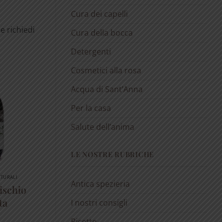
Cura dei capelli
e richiedi
Cura della bocca
Detergenti
Cosmetici alla rosa
Acqua di Sant’Anna
Per la casa
Salute dell’anima
LE NOSTRE RUBRICHE
ATURALI
Antica spezieria
ischio
ta
I nostri consigli
Ricette