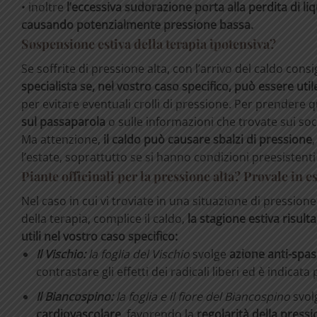
• inoltre
l’eccessiva sudorazione porta alla perdita di liq
causando potenzialmente pressione bassa.
Sospensione estiva della terapia ipotensiva?
Se soffrite di pressione alta, con l’arrivo del caldo co
specialista se, nel vostro caso specifico, può essere u
per evitare eventuali crolli di pressione. Per prendere 
sul passaparola
o sulle informazioni che trovate sui soci
Ma attenzione,
il caldo può causare sbalzi di pressione
l’estate, soprattutto se si hanno condizioni preesiste
Piante officinali per la pressione alta? Provale in es
Nel caso in cui vi troviate in una situazione di pressi
della terapia, complice il caldo,
la stagione estiva risult
utili nel vostro caso specifico:
Il Vischio:
la
foglia
del V
ischio
svolge
azione
anti-spa
contrastare gli effetti dei radicali liberi ed è indicata 
Il Biancospino:
la foglia e il fiore del Biancospino
svol
cardiovascolare
, favorendo la
regolarità della press