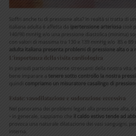
Soffri anche tu di pressione alta? In realtà si tratta d
italiana adulta è affetta da
ipertensione arteriosa
cioè p
140/90 mmHg e/o una pressione diastolica (minima) sopr
con valori di massima tra 130 e 139 mmHg e/o 85 e 8
adulta italiana presenta problemi di pressione alta o a r
L’importanza della visita cardiologica
In periodi particolarmente stressanti della nostra vita, i
bene imparare a
tenere sotto controllo la nostra press
quindi
compriamo un misuratore casalingo di pression
Estate: vasodilatazione e sudorazione eccessiva
Nel panorama dei problemi legati alla pressione alta, il
• in generale, sappiamo che
il caldo estivo tende ad ab
provoca una naturale dilatazione dei vasi sanguigni, pe
interna.