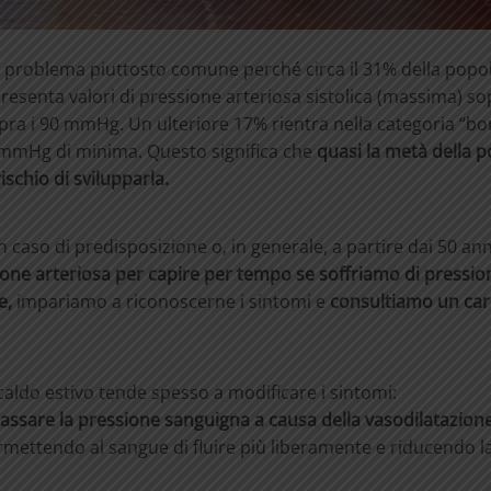
i un problema piuttosto comune perché circa il 31% della pop
resenta valori di pressione arteriosa sistolica (massima) so
a i 90 mmHg. Un ulteriore 17% rientra nella categoria “bor
9 mmHg di minima.
Questo significa che
quasi la metà della 
ischio di svilupparla.
n caso di predisposizione o, in generale, a partire dai 50 ann
ione arteriosa per capire per tempo se soffriamo di pression
e,
impariamo a riconoscerne i sintomi e
consultiamo un car
 caldo estivo tende spesso a modificare i sintomi:
bassare la pressione sanguigna a causa della vasodilatazion
rmettendo al sangue di fluire più liberamente e riducendo l