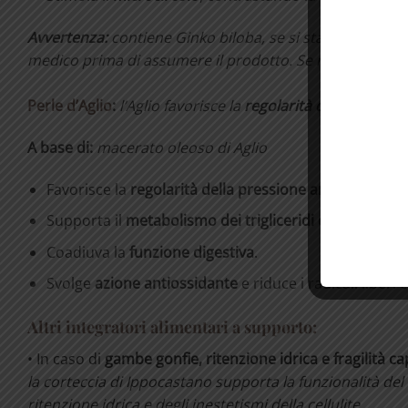
Avvertenza:
contiene Ginko biloba, se si stanno assumen
medico prima di assumere il prodotto. Se ne sconsiglia 
Perle d’Aglio
:
l
’Aglio favorisce la
regolarità della pressio
A base di:
macerato oleoso di Aglio
Favorisce la
regolarità della pressione arteriosa
e la
Supporta il
metabolismo
dei
trigliceridi
e
del
coleste
Coadiuva la
funzione digestiva
.
Svolge
azione antiossidante
e riduce i radicali liber
Altri integratori alimentari a supporto:
• In caso di
gambe gonfie, ritenzione idrica e fragilità ca
l
a c
orteccia di Ippocastano supporta la funzionalità
del
ritenzione idrica e degli inestetismi della cellulite.