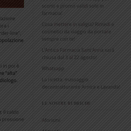
sconti e promo validi solo in
farmacia!
olazione
Cosa mettere in valigia? Rimedi e
pra i
cosmetici da viaggio da portare
der-line”,
sempre con te!
popolazione
L’Antica Farmacia Sant’Anna sarà
chiusa dal 3 al 22 agosto!
i in poi è
Whatsapp
e “alta”
La ricetta: massaggio
diologo.
decontratturante Arnica e Lavanda!
LE NOSTRE RUBRICHE
e
: il caldo
a pressione
Aforismi