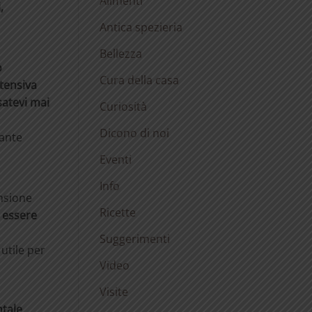
Alimenti
,
Antica spezieria
Bellezza
o
Cura della casa
tensiva
atevi mai
Curiosità
Dicono di noi
ante
Eventi
Info
ensione
Ricette
o essere
Suggerimenti
, utile per
Video
Visite
tale
.