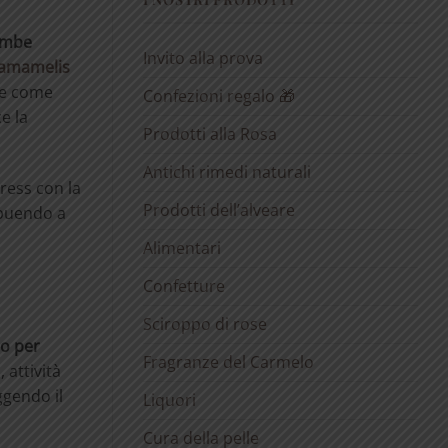
gambe
Invito alla prova
Hamamelis
be come
Confezioni regalo 🎁
ce la
Prodotti alla Rosa
Antichi rimedi naturali
ress con la
Prodotti dell’alveare
buendo a
Alimentari
Confetture
Sciroppo di rose
so per
Fragranze del Carmelo
attività
ggendo il
Liquori
Cura della pelle