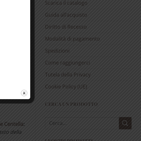
Scarica il catalogo
ltare il
Guida all’acquisto
Diritto di Recesso
Modalità di pagamento
Spedizioni
Come raggiungerci
Tutela della Privacy
Cookie Policy (UE)
CERCA UN PRODOTTO
Cerca:
e Centella
:
asto della
I NOSTRI PRODOTTI