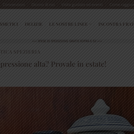
Convenzioni
Dicono di noi
Visite guidate ed eventi
Come raggiun
SMETICI
DELIZIE
LE NOSTRE LINEE
INCONTRA FRAT
•••• SPESE DI SPEDIZIONE GRATIS SOPRA € 50 ••••
TICA SPEZIERIA
a pressione alta? Provale in estate!