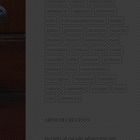
cosmetico
crema
crema corpo
detergente
digestivo
dissetante
Fichi
Frati Carmelitani Loano
fredda
gelato
ghiacciolo
idratante
lavanda
limone
liquore
mandorle
mani
marmellate
melissa
menta
miele
naturale
pelle
pozione
profumo
psoriasi
rosa
rosa centifolia
rosa rugosa
rosmarino
sandalo
sapone
saponetta
sciroppo
tisana
viso
vitamina E
ARTICOLI RECENTI
Iscriviti al canale whatsapp per