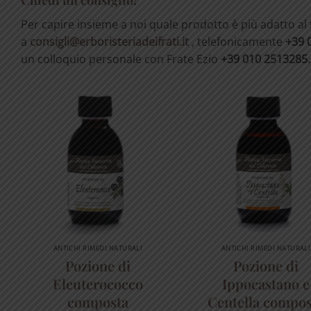
Per capire insieme a noi quale prodotto è più adatto al t
a
consigli@erboristeriadeifrati.it
, telefonicamente
+39 
un colloquio personale con Frate Ezio
+39 010 2513285.
ANTICHI RIMEDI NATURALI
ANTICHI RIMEDI NATURALI
Pozione di
Pozione di
Eleuterococco
Ippocastano e
composta
Centella compos