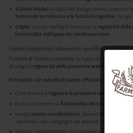
Il Ginko biloba:
la foglia del Ginkgo biloba
supporta la
favorendo la memoria e le funzioni cognitive
. Svolge 
L’Aglio:
il bulbo dell’Aglio
favorisce la
regolarità della
funzionalità
dell’apparato
cardiovascolare
.
I nostri integratori alimentari specifici
Pozione di Vischio composta
:
la foglia del Vischio svolg
fisiologica
regolarità della pressione arteriosa
.
Formulato
con
estratti
di
piante
officinali:
foglia
di
Visch
Contribuisce a
regolare
la
pressione
sanguigna
.
Aiuta a sostenere la
funzionalità del sistema cardioc
Svolge
azione vasodilatatrice
, favorendo l’irrorazion
ripulendo i vasi sanguigni dai depositi di radicali liber
Stimola il
microcircolo
, contrastando la
fragilità capi