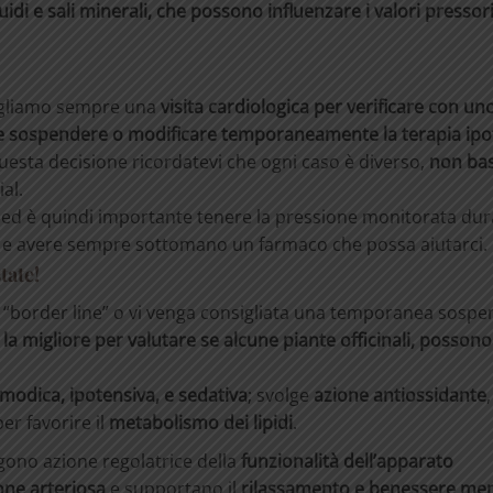
uidi e sali minerali, che possono influenzare i valori pressori
nsigliamo sempre una
visita cardiologica per verificare con un
tile sospendere o modificare temporaneamente la terapia ipo
questa decisione ricordatevi che ogni caso è diverso,
non bas
al.
, ed è quindi
importante tenere la pressione monitorata dur
nti e avere sempre sottomano un farmaco che possa aiutarci.
tate!
one “border line” o vi venga consigliata una temporanea sosp
a la migliore per valutare se alcune piante officinali, posson
smodica,
ipotensiva,
e
sedativa
; svolge
azione antiossidante
per favorire il
metabolismo dei lipidi
.
gono azione regolatrice della
funzionalità dell’apparato
ione arteriosa
e supportano il
rilassamento e benessere men