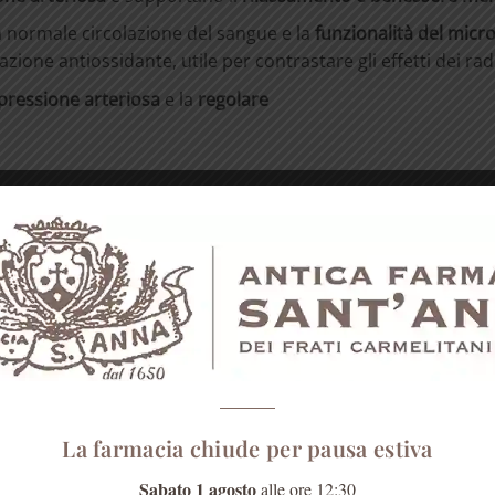
 normale circolazione del sangue e la
funzionalità del micro
azione antiossidante, utile per contrastare gli effetti dei radic
 pressione arteriosa
e la
regolare
e un’
azione antiossidante
e la foglia del Biancospino favoris
io,
fiore
e
foglia
di
Biancospino,
foglia di Ginkgo biloba.
ircolatorio
e favorire il
rilas
samento e il benessere mentale.
e sanguigna dei tessuti, rafforzando l’apparato cardiocircola
La farmacia chiude per pausa estiva
i.
Sabato 1 agosto
alle ore 12:30
llare
e l’accumulo dei liquidi in eccesso.