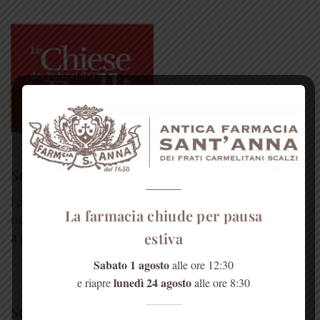
Sei un medico?
I prodotti erboristici svolgono un importante ruolo
La farmacia chiude per pausa
nell'attenuare gli effetti collaterali dei farmaci. Aiutano
estiva
a [...]
LEGGI TUTTO
Sabato 1 agosto
alle ore 12:30
lunedì 24 agosto
e riapre
alle ore 8:30
Sei un esercente?