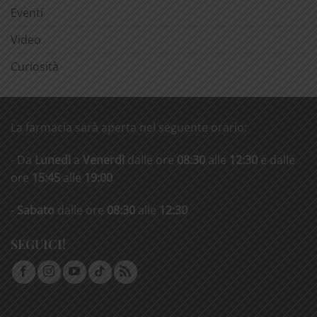
Eventi
Video
Curiosità
La farmacia sarà aperta nel seguente orario:
- Da
Lunedì
a
Venerdì
dalle ore
08:30
alle
12:30
e dalle
ore
15:45
alle
19:00
-
Sabato
dalle ore
08:30
alle
12:30
SEGUICI!