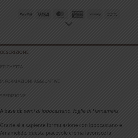
PayPal
Visa
MasterCard
American
Postepay
Bank
Express
Transfer
DESCRIZIONE
ETICHETTA
INFORMAZIONI AGGIUNTIVE
SPEDIZIONE
A
base
di:
semi di Ippocastano, foglie di Hamamelis
Grazie alla sapiente formulazione con Ippocastano e
Amamelide, questa piacevole crema favorisce la