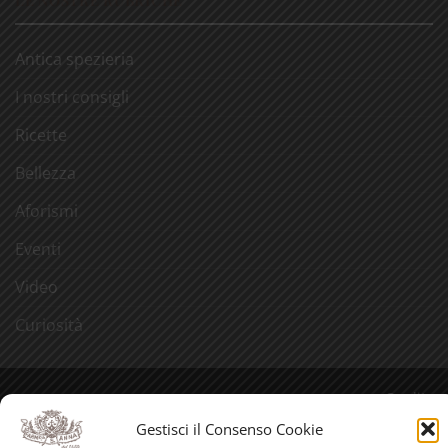
Antica spezieria
I nostri consigli
Ricette
Bellezza
Aforismi
Eventi
Video
Curiosità
Credits
Gestisci il Consenso Cookie