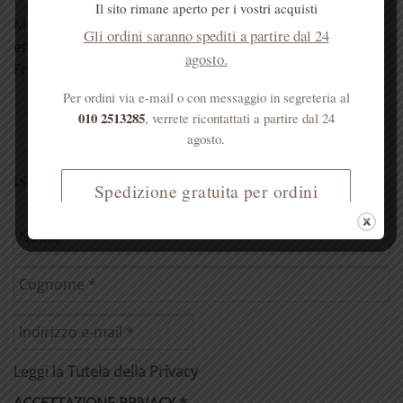
Il sito rimane aperto per i vostri acquisti
Molti dei nostri prodotti sono vendibili in altre
Gli ordini saranno spediti a partire dal 24
erboristerie, farmacie e negozi di prodotti naturali.
agosto.
Forniamo, [...]
LEGGI TUTTO
Per ordini via e-mail o con messaggio in segreteria al
010 2513285
, verrete ricontattati a partire dal 24
agosto.
ISCRIVITI ALLA NEWSLETTER
Spedizione gratuita per ordini
superiori a € 50
Leggi la
Tutela della Privacy
ACCETTAZIONE PRIVACY
*