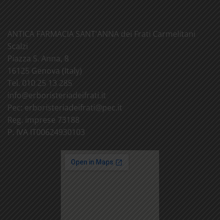
ANTICA FARMACIA SANT'ANNA dei Frati Carmelitani
Scalzi
Piazza S. Anna, 8
16125 Genova (Italy)
Tel. 010 25 13 285
info@
erboristeriadeifrati.it
Pec:
erboristeriadeifrati@
pec.it
Reg. imprese 73188
P. IVA IT00624930103