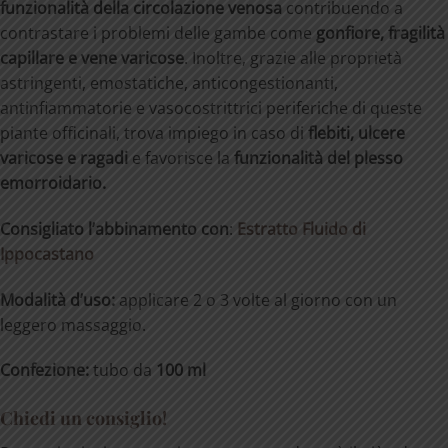
funzionalità
della
circolazione
venosa
contribuendo a
contrastare i problemi delle gambe come
gonfiore,
fragilità
capillare
e
vene
varicose
. Inoltre, grazie alle proprietà
astringenti, emostatiche, anticongestionanti,
antinfiammatorie e vasocostrittrici periferiche di queste
piante officinali, trova impiego in caso di
flebiti, ulcere
varicose e ragadi
e favorisce la
funzionalità del plesso
emorroidario.
Consigliato l’abbinamento con
:
Estratto Fluido di
Ippocastano
Modalità d’uso:
applicare 2 o 3 volte al giorno con un
leggero massaggio.
Confezione:
tubo da
100 ml
Chiedi un consiglio!