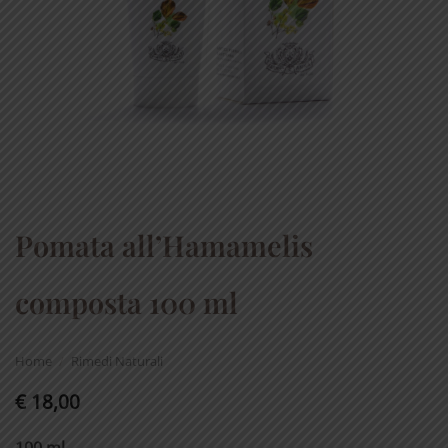
Pomata all’Hamamelis
composta 100 ml
Home
/
Rimedi Naturali
€
18,00