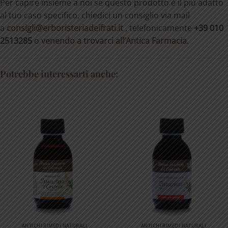
Per capire insieme a noi se questo prodotto è il più adatto
al tuo caso specifico, chiedici un consiglio via mail
a
consigli@erboristeriadeifrati.it
, telefonicamente
+39 010
2513285
o
venendo a trovarci all’Antica Farmacia
.
Potrebbe interessarti anche:
ANTICHI RIMEDI NATURALI
ANTICHI RIMEDI NATURALI