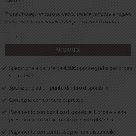
100 ml
Trova impiego in caso di flebiti, ulcere varicose e ragadi
e favorisce la funzionalità del plesso emorroidario.
Pomata all'Hamamelis composta 100 ml quantità
AGGIUNGI
Spedizione a partire da
4,50€
oppure
gratis
per ordini
sopra i 50€
Spedizione ad un
punto di ritiro
disponibile
Consegna con
corriere espresso
Pagamento con
bonifico
disponibile. L'ordine viene
preso in carico ad accredito ricevuto (48/72h)
Pagamento con contrassegno
non disponibile