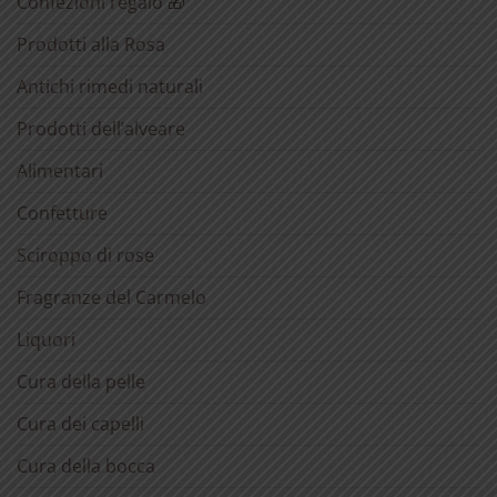
Confezioni regalo 🎁
Prodotti alla Rosa
Antichi rimedi naturali
Prodotti dell’alveare
Alimentari
Confetture
Sciroppo di rose
Fragranze del Carmelo
Liquori
Cura della pelle
Cura dei capelli
Cura della bocca