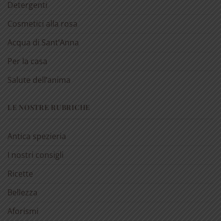
Detergenti
Cosmetici alla rosa
Acqua di Sant’Anna
Per la casa
Salute dell’anima
LE NOSTRE RUBRICHE
Antica spezieria
I nostri consigli
Ricette
Bellezza
Aforismi