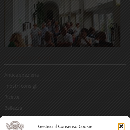
LE NOSTRE RUBRICHE
Antica spezieria
I nostri consigli
Ricette
Bellezza
Aforismi
Gestisci il Consenso Cookie