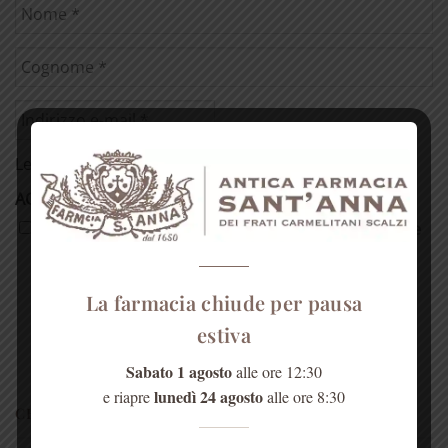
Leggi la
Tutela della Privacy
ACCETTAZIONE PRIVACY
*
Do il consenso al trattamento dei miei dati in base
alla Tutela della Privacy per la ricezione della
Newsletter con informazioni e proposte
commerciali dalla Farmacia S. Anna. *
La farmacia chiude per pausa
estiva
Sabato 1 agosto
alle ore 12:30
lunedì 24 agosto
e riapre
alle ore 8:30
CERCA NEL SITO