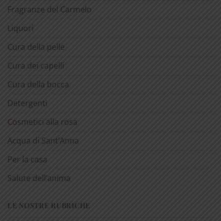
Fragranze del Carmelo
Liquori
Cura della pelle
Cura dei capelli
Cura della bocca
Detergenti
Cosmetici alla rosa
Acqua di Sant’Anna
Per la casa
Salute dell’anima
LE NOSTRE RUBRICHE