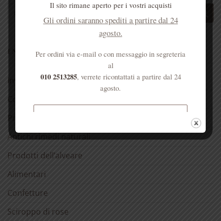
Il sito rimane aperto per i vostri acquisti
Cerca:
Gli ordini saranno spediti a partire dal 24
agosto.
I NOSTRI PRODOTTI
Per ordini via e-mail o con messaggio in segreteria
al
010 2513285
, verrete ricontattati a partire dal 24
Invito alla prova
agosto.
Confezioni regalo 🎁
Spedizione gratuita per ordini
Prodotti alla Rosa
superiori a € 50
Antichi rimedi naturali
Prodotti dell’alveare
Alimentari
Confetture
Sciroppo di rose