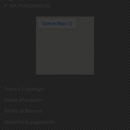
P. IVA IT00624930103
Scarica il catalogo
Guida all’acquisto
Diritto di Recesso
Modalità di pagamento