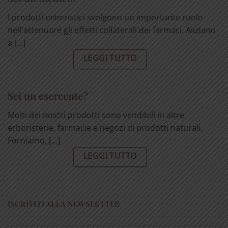
I prodotti erboristici svolgono un importante ruolo
nell'attenuare gli effetti collaterali dei farmaci. Aiutano
a [...]
LEGGI TUTTO
Sei un esercente?
Molti dei nostri prodotti sono vendibili in altre
erboristerie, farmacie e negozi di prodotti naturali.
Forniamo, [...]
LEGGI TUTTO
ISCRIVITI ALLA NEWSLETTER