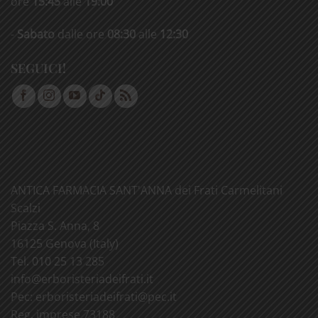
ore
15:45
alle
19:00
-
Sabato
dalle ore
08:30
alle
12:30
SEGUICI!
ANTICA FARMACIA SANT'ANNA dei Frati Carmelitani
Scalzi
Piazza S. Anna, 8
16125 Genova (Italy)
Tel. 010 25 13 285
info@
erboristeriadeifrati.it
Pec:
erboristeriadeifrati@
pec.it
Reg. imprese 73188