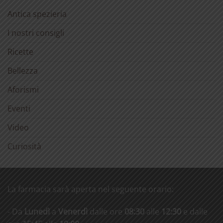
Antica spezieria
I nostri consigli
Ricette
Bellezza
Aforismi
Eventi
Video
Curiosità
La farmacia sarà aperta nel seguente orario:
- Da
Lunedì
a
Venerdì
dalle ore
08:30
alle
12:30
e dalle