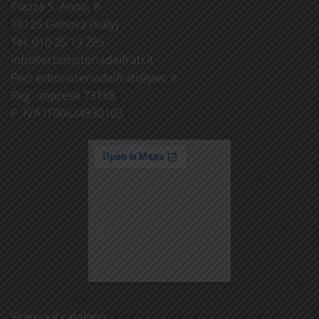
Piazza S. Anna, 8
16125 Genova (Italy)
Tel. 010 25 13 285
info@
erboristeriadeifrati.it
Pec:
erboristeriadeifrati@
pec.it
Reg. imprese 73188
P. IVA IT00624930103
Scarica il catalogo