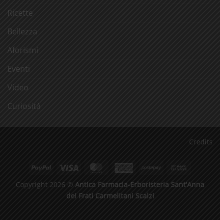
Ricette
Bellezza
Aforismi
Eventi
Video
Curiosità
Credits
PayPal
Visa
MasterCard
American
Postepay
Bank
Express
Transfer
Copyright 2026 ©
Antica Farmacia-Erboristeria Sant'Anna
dei Frati Carmelitani Scalzi