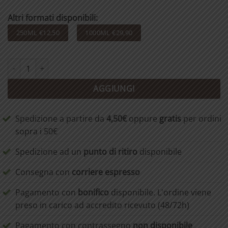
Altri formati disponibili:
250ML €12,50
1000ML €29,90
Aloe vera 500 ml quantità
AGGIUNGI
Spedizione a partire da
4,50€
oppure
gratis
per ordini
sopra i 50€
Spedizione ad un
punto di ritiro
disponibile
Consegna con
corriere espresso
Pagamento con
bonifico
disponibile. L'ordine viene
preso in carico ad accredito ricevuto (48/72h)
Pagamento con contrassegno
non disponibile