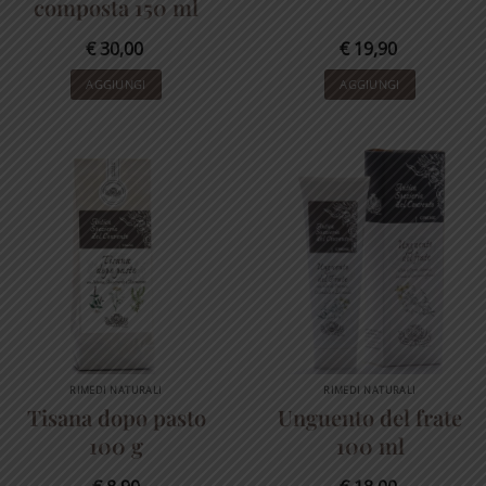
composta 150 ml
€
30,00
€
19,90
AGGIUNGI
AGGIUNGI
RIMEDI NATURALI
RIMEDI NATURALI
Tisana dopo pasto
Unguento del frate
100 g
100 ml