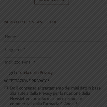
ISCRIVITI ALLA NEWSLETTER
Leggi la
Tutela della Privacy
ACCETTAZIONE PRIVACY
*
Do il consenso al trattamento dei miei dati in base
alla Tutela della Privacy per la ricezione della
Newsletter con informazioni e proposte
commerciali dalla Farmacia S. Anna. *