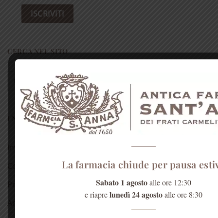
CERCA NEL SITO
Cerca:
I NOSTRI PRODOTTI
Invito alla prova
La farmacia chiude per pausa esti
Confezioni regalo 🎁
Sabato 1 agosto
alle ore 12:30
Prodotti alla Rosa
lunedì 24 agosto
e riapre
alle ore 8:30
Antichi rimedi naturali