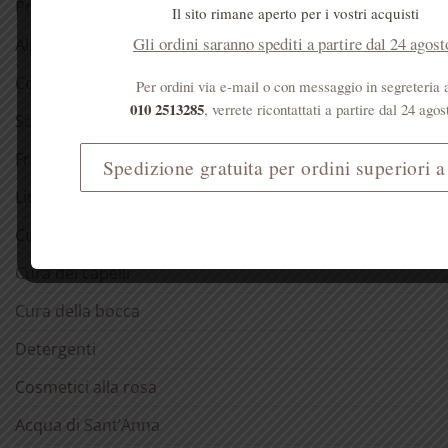
Prodotti dell’alveare
Il sito rimane aperto per i vostri acquisti
Gli ordini saranno spediti a partire dal 24 agost
Alimentari
Confetture
Per ordini via e-mail o con messaggio in segreteria 
010 2513285
, verrete ricontattati a partire dal 24 agos
Sciroppo di rose
Fragranze del Carmelo
Spedizione gratuita per ordini superiori a
Liquori
Cura della pelle
Cura dei capelli
Cura della bocca
Detergenti
Cosmetici alla rosa
Acqua di Sant’Anna