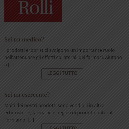
Sei un medico?
I prodotti erboristici svolgono un importante ruolo
nell'attenuare gli effetti collaterali dei farmaci. Aiutano
a [...]
LEGGI TUTTO
Sei un esercente?
Molti dei nostri prodotti sono vendibili in altre
erboristerie, farmacie e negozi di prodotti naturali.
Forniamo, [...]
LEGGI TUTTO