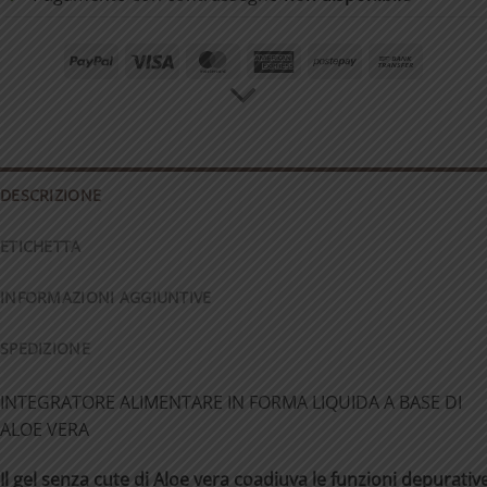
PayPal
Visa
MasterCard
American
Postepay
Bank
Express
Transfer
DESCRIZIONE
ETICHETTA
INFORMAZIONI AGGIUNTIVE
SPEDIZIONE
INTEGRATORE ALIMENTARE IN FORMA LIQUIDA A BASE DI
ALOE VERA
Il
gel
senza
cute
di
Aloe
vera
coadiuva
le
funzioni
depurativ