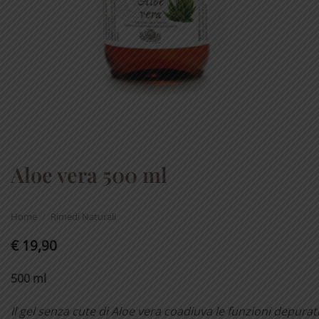
Aloe vera 500 ml
Home
/
Rimedi Naturali
€
19,90
500 ml
Il gel senza cute di Aloe vera coadiuva le funzioni depura