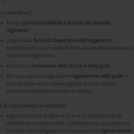
A cosa serve?
Svolge
azione
emolliente
e
lenitiva
del
sistema
digerente.
Supporta le
funzioni depurative dell’organismo
,
contribuendo a stimolare l’eliminazione delle tossine e a
favorire la digestione.
Favorisce il
benessere della bocca e della gola.
Per uso topico svolge azione
rigenerante della pelle
in
caso di pelle secca e danneggiata, piccole ustioni,
eccessiva esposizione solare e eritemi.
Gli ingredienti in dettaglio
Il
gel
senza
cute
di
Aloe
vera
, è ricco di polisaccaridi,
carboidrati complessi che contribuiscono a potenziare
la sintesi del collagene e ad aumentare la
rigenerazione