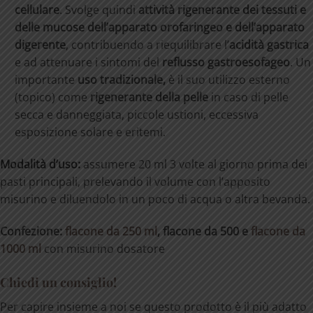
cellulare
. Svolge quindi
attività
rigenerante
dei
tessuti
e
delle
mucose
dell’appara
to orofaringeo e dell’apparato
digerente
, contribuendo a riequilibrare l’
acidità gastrica
e ad attenuare i sintomi del
reflusso gastroesofageo
. Un
importante
uso tradizionale,
è il suo utilizzo esterno
(topico) come
rigenerante della pelle
in caso di pelle
secca e danneggiata, piccole ustioni, eccessiva
esposizione solare e eritemi.
Modalità
d’uso:
assumere 20 ml 3 volte al giorno prima dei
pasti principali, prelevando il volume con l’apposito
misurino e diluendolo in un poco di acqua o altra bevanda.
Confezione:
flacone da 250 ml
, flacone da 500 e
flacone da
1000 ml
con misurino dosatore
Chiedi un consiglio!
Per capire insieme a noi se questo prodotto è il più adatto