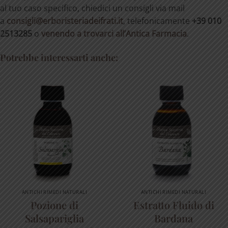
al tuo caso specifico, chiedici un consigli via mail
a
consigli@erboristeriadeifrati.it
, telefonicamente
+39 010
2513285
o
venendo a trovarci all’Antica Farmacia
.
Potrebbe interessarti anche:
ANTICHI RIMEDI NATURALI
ANTICHI RIMEDI NATURALI
Pozione di
Estratto Fluido di
Salsapariglia
Bardana