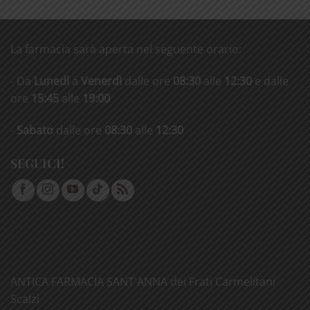
La farmacia sarà aperta nel seguente orario:
- Da
Lunedì
a
Venerdì
dalle ore
08:30
alle
12:30
e dalle
ore
15:45
alle
19:00
-
Sabato
dalle ore
08:30
alle
12:30
SEGUICI!
ANTICA FARMACIA SANT'ANNA dei Frati Carmelitani
Scalzi