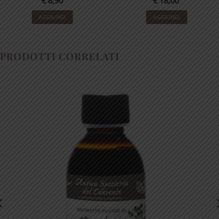
€
8,90
€
18,00
AGGIUNGI
AGGIUNGI
PRODOTTI CORRELATI