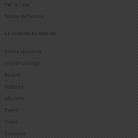
Per la casa
Salute dell’anima
LE NOSTRE RUBRICHE
Antica spezieria
I nostri consigli
Ricette
Bellezza
Aforismi
Eventi
Video
Curiosità