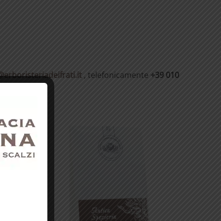
@erboristeriadeifrati.it
, telefonicamente
+39 010
In offerta!
-20%