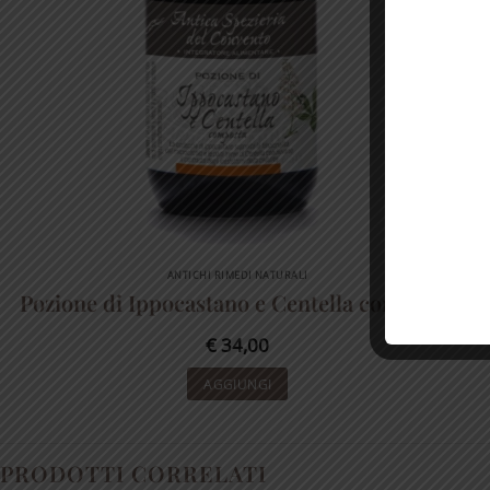
ANTICHI RIMEDI NATURALI
Pozione di Ippocastano e Centella composta
€
34,00
AGGIUNGI
PRODOTTI CORRELATI