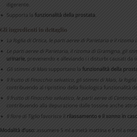
digerente.
Supporta la
funzionalità della prostata
.
Gli ingredienti in dettaglio
La
foglia
di
Ortica,
le
parti
aeree
di
Parietaria
e
il
rizoma
d
Le
parti
aeree
di
Parietaria,
il
rizoma
di
Gramigna,
gli
sti
urinarie
, prevenendo e alleviando i i disturbi causati da in
Gli
stimmi
di
Mais
supportano la
funzionalità della prost
Il frutto di Finocchio selvatico, gli stimmi di Mais, la fogli
contribuendo al ripristino della fisiologica funzionalità de
Il
frutto
di
Finocchio
selvatico,
le
parti
aeree
di
Centinodi
contribuendo alla depurazione dalle tossine anche attra
Il
fiore
di
Tiglio
favorisce il
rilassamento
e
il
sonno
in
cas
Modalità d’uso:
assumere 5 ml a metà mattina e 5 ml a metà