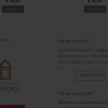
€
34,00
€
30,00
AGGIUNGI
AGGIUNGI
MENTI
Sei un medico?
I prodotti erboristici svolg
importante ruolo nell'atten
effetti collaterali dei farmac
[...]
LEGGI TUTTO
Sei un esercente?
Molti dei nostri prodotti so