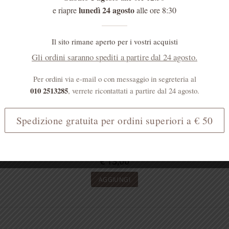
lunedì 24 agosto
e riapre
alle ore 8:30
Il sito rimane aperto per i vostri acquisti
Gli ordini saranno spediti a partire dal 24 agosto.
Per ordini via e-mail o con messaggio in segreteria al
010 2513285
, verrete ricontattati a partire dal 24 agosto.
Spedizione gratuita per ordini superiori a € 50
DETERGENTI
Detergente intimo alla Propoli
€
13,00
AGGIUNGI