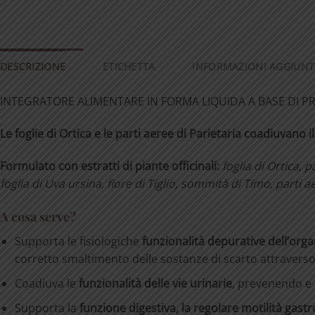
DESCRIZIONE
ETICHETTA
INFORMAZIONI AGGIUNT
INTEGRATORE ALIMENTARE IN FORMA LIQUIDA A BASE DI P
Le foglie di Ortica e le parti aeree di Parietaria coadiuvano i
Formulato con estratti di piante officinali:
foglia di Ortica, p
foglia di Uva ursina, fiore di Tiglio, sommità di Timo, parti a
A cosa serve?
Supporta le fisiologiche
funzionalità depurative dell’or
corretto smaltimento delle sostanze di scarto attraverso 
Coadiuva le
funzionalità delle vie urinarie
, prevenendo e a
Supporta la
funzione digestiva, la regolare motilità gastro