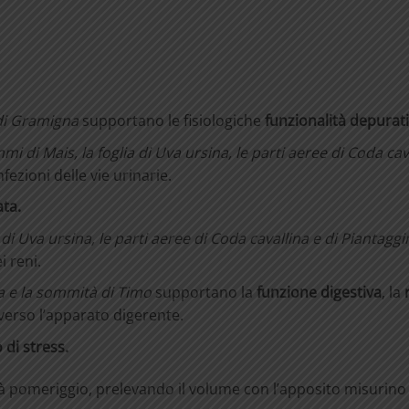
i
Gramigna
supportano le fisiologiche
funzionalità depurat
mmi
di
Mais,
la
foglia
di
Uva
ursi
na,
le
parti
aeree
di
Coda
cav
fezioni delle vie urinarie.
ata.
a di Uva ursina, le parti aeree di
Coda cavallina e di Piantagg
i reni.
a
e
la
sommità
di
Timo
supportano la
funzione digestiva
, la
verso l’apparato digerente.
o
di stress.
 pomeriggio, prelevando il volume con l’apposito misurino 