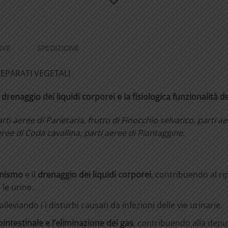
IVE
SPEDIZIONE
REPARATI VEGETALI
l drenaggio dei liqui
di
corporei
e
la
fisiologica
funzionalità
de
arti aeree di Parietaria,
frutto
di
Finocchio
selvatico,
parti
ae
eree di Coda cavallina,
parti aeree di Piantaggine.
ganismo
e il
drenaggio dei
liquidi
corporei
, contribuendo al rip
le urine.
lleviando i i disturbi causati da infezioni delle vie urinarie.
intestinale e l’elimi
nazione
dei
gas
, contribuendo alla depu