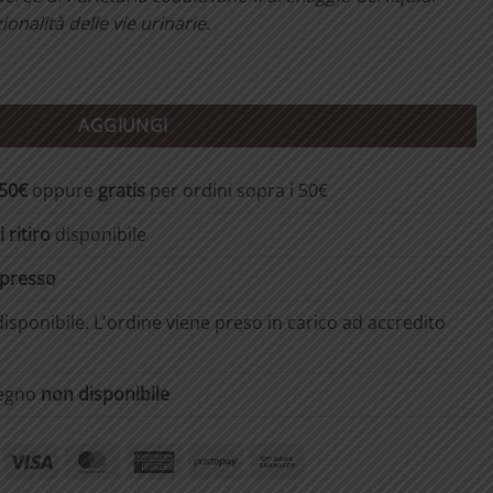
zionalità delle vie urinarie.
composta quantità
AGGIUNGI
,50€
oppure
gratis
per ordini sopra i 50€
 ritiro
disponibile
spresso
isponibile. L'ordine viene preso in carico ad accredito
segno
non disponibile
ayPal
Visa
MasterCard
American
Postepay
Bank
Express
Transfer