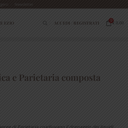
gerci
Newsletter
0
E EZIO
ACCEDI / REGISTRATI
€ 0,00
ica e Parietaria composta
i aeree di Parietaria coadiuvano il drenaggio dei liquidi