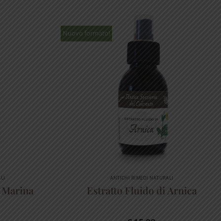
Nuovo formato!
LI
ANTICHI RIMEDI NATURALI
 Marina
Estratto Fluido di Arnica