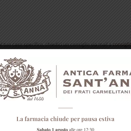
l tuo caso specifico, chiedici un consiglio via mail a
consigli
La farmacia chiude per pausa estiva
Sabato 1 agosto
alle ore 12:30