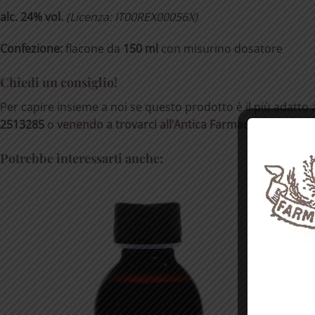
alc. 24% vol.
(
Licenza:
IT00REX00056X
)
Confezione:
flacone da
150 ml
con misurino dosatore
Chiedi un consiglio!
Per capire insieme a noi se questo prodotto è il più adatto a
2513285
o
venendo a trovarci all’Antica Farmacia
.
Potrebbe interessarti anche: