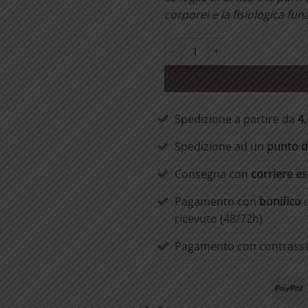
corporei
e la fisiologica fun
Pozione di Ortica e Parietaria 
Spedizione a partire da
4
Spedizione ad un
punto di
Consegna con
corriere e
Pagamento con
bonifico
d
ricevuto (48/72h)
Pagamento con contras
P