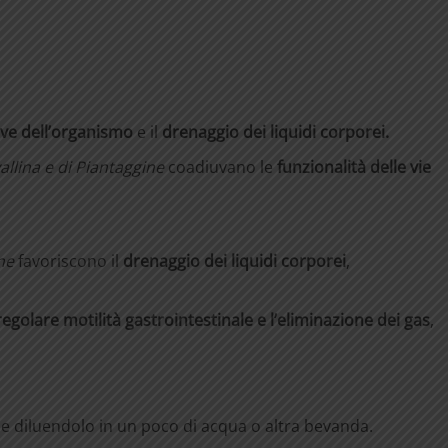
ive dell’organismo
e il
drenaggio dei liquidi corporei.
allina
e
di
Piantaggine
coadiuvano le
funzionalità
delle
vie
ine
favoriscono il
drenaggio dei liquidi corporei
,
regolare motilità gastrointestinale e l’eliminazione
dei
gas
,
e diluendolo in un poco di acqua o altra bevanda.