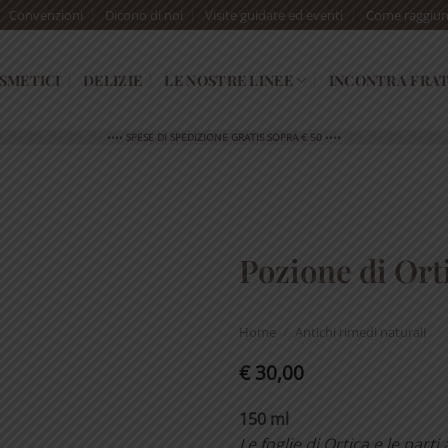
Convenzioni
Dicono di noi
Visite guidate ed eventi
Come raggiun
SMETICI
DELIZIE
LE NOSTRE LINEE
INCONTRA FRAT
•••• SPESE DI SPEDIZIONE GRATIS SOPRA € 50 ••••
Pozione di Ort
Home
/
Antichi rimedi naturali
€
30,00
150 ml
Le foglie di Ortica e le part