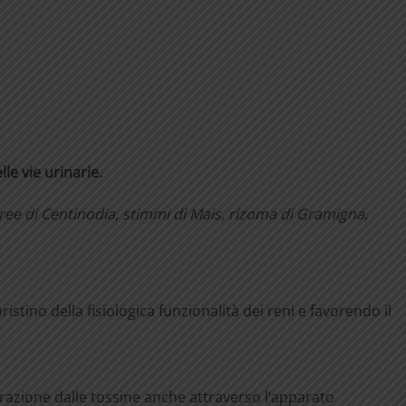
lle
vie
urinarie.
ree
di
Centinodia,
stimmi
di
Mais,
rizoma
di
Grami
gna,
ristino della fisiologica funzionalità dei reni e favorendo il
razione dalle tossine anche attraverso l’apparato