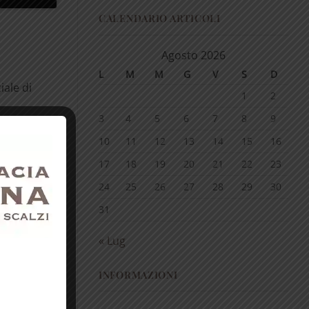
CALENDARIO ARTICOLI
Agosto 2026
L
M
M
G
V
S
D
iale di
1
2
3
4
5
6
7
8
9
ucchiai di
10
11
12
13
14
15
16
17
18
19
20
21
22
23
quare con
24
25
26
27
28
29
30
 a
31
« Lug
INFORMAZIONI
ornata.