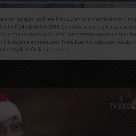
reparati spiegati da Frate Ezio durante la trasmissione “Il m
di
lunedì 24 dicembre 2018
. La frutta secca e la frutta essic
tamine e hanno molte proprietà: combattono anemia e stanch
no il sistema immunitario. Frate Ezio ha scelto per voi alcun
i semplici e facili da reperire.