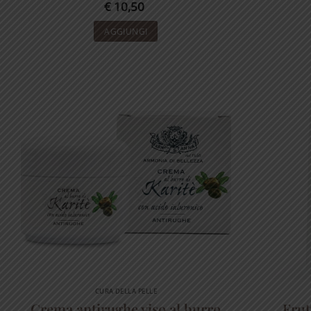
€
10,50
AGGIUNGI
CURA DELLA PELLE
Crema antirughe viso al burro
Frut