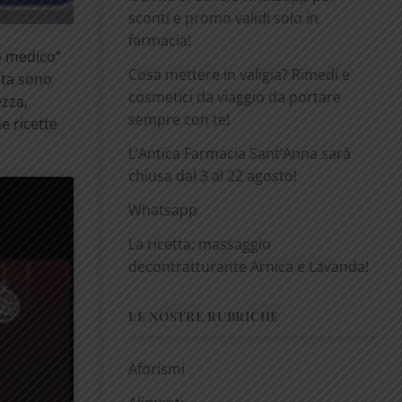
sconti e promo validi solo in
farmacia!
io medico”
Cosa mettere in valigia? Rimedi e
cata sono
cosmetici da viaggio da portare
ezza,
sempre con te!
e ricette
L’Antica Farmacia Sant’Anna sarà
chiusa dal 3 al 22 agosto!
Whatsapp
La ricetta: massaggio
decontratturante Arnica e Lavanda!
LE NOSTRE RUBRICHE
Aforismi