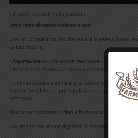
I rimedi naturali della puntata
Scrub corpo all’Arancio essiccato e Noci
Uno scrub delicatissimo che pulisce la pelle a fondo la
cellule vecchie.
In una ciotola mescolare 1 cucchiaio di noc
•
Preparazione:
olio di mandorle dolci, 3 cucchiai di miele. Mescolare
Inumidire la pelle e applicare su tutto il corpo con movi
tiepida completando poi la pulizia con acqua di rose. 
settimana.
Tisana corroborante di fiori e frutta secca
Una tisana con azione digestiva, rilassante con gusto e