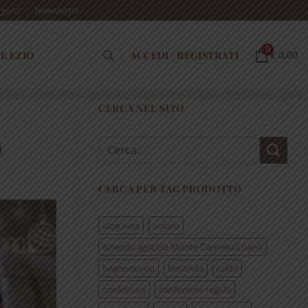
gerci
Newsletter
0
E EZIO
ACCEDI / REGISTRATI
€ 0,00
CERCA NEL SITO
a
Cerca:
CERCA PER TAG PRODOTTO
aloe vera
amaro
Azienda agricola Monte Carmelo Loano
bagnodoccia
bevanda
calda
confettura
confezione regalo