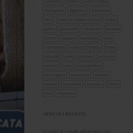
cosmetico
crema
crema corpo
detergente
digestivo
dissetante
Fichi
Frati Carmelitani Loano
fredda
gelato
ghiacciolo
idratante
lavanda
limone
liquore
mandorle
mani
marmellate
melissa
menta
miele
naturale
pelle
pozione
profumo
psoriasi
rosa
rosa centifolia
rosa rugosa
rosmarino
sandalo
sapone
saponetta
sciroppo
tisana
viso
vitamina E
ARTICOLI RECENTI
Iscriviti al canale whatsapp per