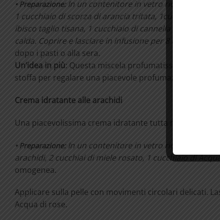
In un contenitore in vetro richiudibile p
•
Preparazione:
1 cucchiaio di scorza di arancia tritata, 1cucchiaio scorz
ibisco taglio tisana, 1 cucchiaio di cannella in polvere. 
calda. Coprire e lasciare in infusione per 8 minuti. Filtra
dopo i pasti o alla sera.
Un’idea in più
: Questa miscela profumatissima può anche
stoffa per regalare una piacevole profumazione a casse
Crema idratante alle arachidi
Una piacevolissima crema idratante tutta naturale da p
In un contenitore in vetro richiudibile me
•
Preparazione:
arachidi, 2 cucchiai di miele rosato, 1 cucchiaio di Acqu
omogenea.
Applicare sulla pelle con movimenti circolari delicati. 
Acqua di rose.