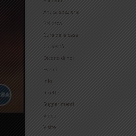
Alimenti
Antica spezieria
Bellezza
Cura della casa
Curiosità
Dicono di noi
Eventi
Info
Ricette
Suggerimenti
Video
Visite