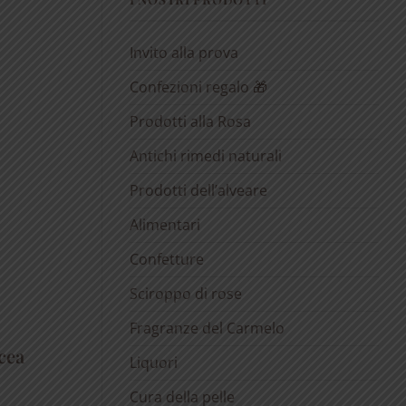
Invito alla prova
Confezioni regalo 🎁
Prodotti alla Rosa
Antichi rimedi naturali
Prodotti dell’alveare
Alimentari
Confetture
Sciroppo di rose
Fragranze del Carmelo
cea
Liquori
Cura della pelle