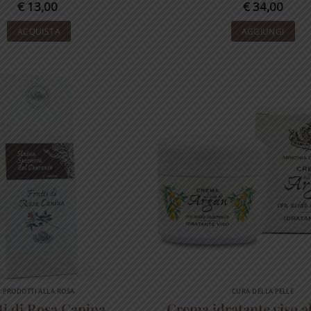
€
13,00
€
34,00
ACQUISTA
AGGIUNGI
PRODOTTI ALLA ROSA
CURA DELLA PELLE
ti di Rosa Canina
Crema idratante viso al