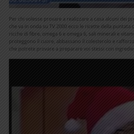
Per chi volesse provare a realizzare a casa alcuni dei p
che va in onda su TV 2000 ecco le ricette della puntata 
ricche di fibre, omega 6 e omega 6, sali minerali e vi
proteggono il cuore, abbassano il colesterolo e rafforza
che potrete provare a preparare voi stessi con ingredient