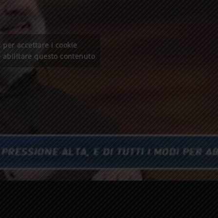
c per accettare i cookie
 abilitare questo contenuto