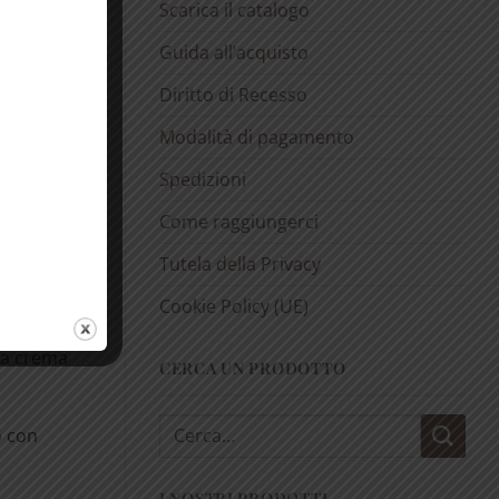
ata,
Scarica il catalogo
cchiaio di
Guida all’acquisto
 di acqua
rnata,
Diritto di Recesso
Modalità di pagamento
chettini di
Spedizioni
Come raggiungerci
Tutela della Privacy
Cookie Policy (UE)
di
una crema
CERCA UN PRODOTTO
Cerca:
o con
I NOSTRI PRODOTTI