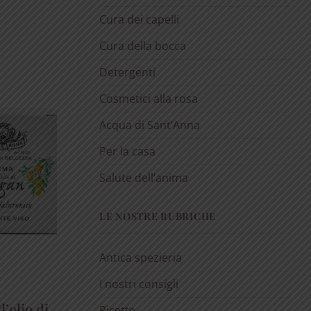
Cura dei capelli
Cura della bocca
Detergenti
Cosmetici alla rosa
Acqua di Sant’Anna
Per la casa
Salute dell’anima
LE NOSTRE RUBRICHE
Antica spezieria
I nostri consigli
l’olio di
Ricette