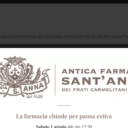
sciandola morbida ed idratata, rimuovendo lo strato superfic
i in polvere, 1 cucchiaio di arancia essiccata in polvere, 3 c
 a lungo fino ad ottenere un composto omogeneo.
menti circolari delicati. Al termine del trattamento, risciac
Su cute normale questo scrub può essere applicato una volta
La farmacia chiude per pausa estiva
 retrogusto molto piacevoli. Ideale in ogni momento della gi
Sabato 1 agosto
alle ore 12:30