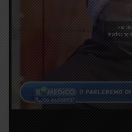
Fai cli
Se avete perso la puntata o desiderate rivederla:
marketing e