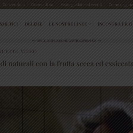
Convenzioni
Dicono di noi
Visite guidate ed eventi
Come raggiun
SMETICI
DELIZIE
LE NOSTRE LINEE
INCONTRA FRAT
•••• SPESE DI SPEDIZIONE GRATIS SOPRA € 50 ••••
ICETTE
,
VIDEO
 naturali con la frutta secca ed essiccat