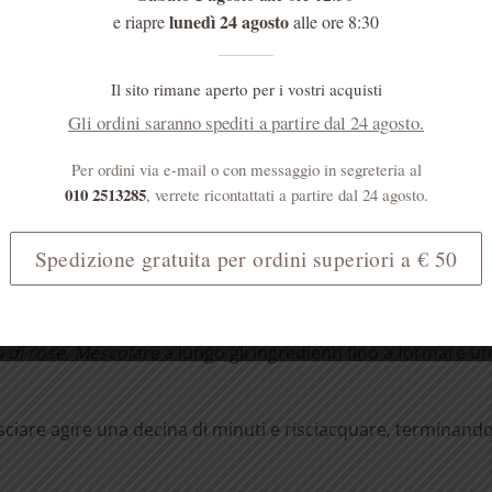
reparare una miscela composta da 1 cucchiaio di mela essicc
lunedì 24 agosto
e riapre
alle ore 8:30
a di mandarini tritati, 1 cucchiaio di rosa canina tritata, 1cu
Preparare l’infuso con 2 cucchiaini della miscela in una tazza
Il sito rimane aperto per i vostri acquisti
re e dolcificare con miele.
Assumere a piacere durante la gio
Gli ordini saranno spediti a partire dal 24 agosto.
 essere usata in piccole ciotole come centrotavola o in sac
Per ordini via e-mail o con messaggio in segreteria al
tti e armadi.
010 2513285
, verrete ricontattati a partire dal 24 agosto.
Spedizione gratuita per ordini superiori a € 50
reparare in pochi minuti
scolare 3 cucchiai di yogurt intero puro, 2 cucchiai di burro 
a di rose. Mescolare
a lungo gli ingredienti fino a formare 
Lasciare agire una decina di minuti e risciacquare, terminand