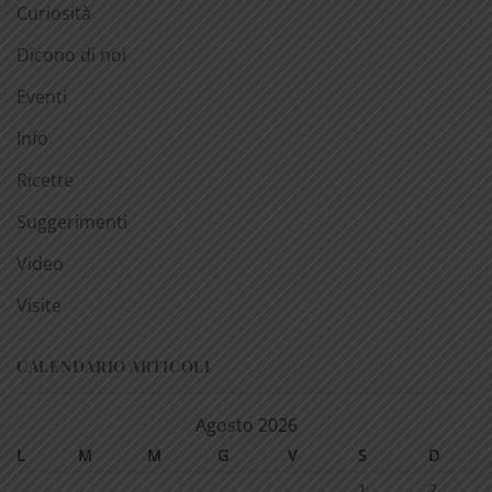
Curiosità
Dicono di noi
Eventi
Info
Ricette
Suggerimenti
Video
Visite
CALENDARIO ARTICOLI
Agosto 2026
L
M
M
G
V
S
D
1
2