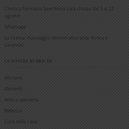
L’Antica Farmacia Sant’Anna sarà chiusa dal 3 al 22
agosto!
Whatsapp
La ricetta: massaggio decontratturante Arnica e
Lavanda!
LE NOSTRE RUBRICHE
Aforismi
Alimenti
Antica spezieria
Bellezza
Cura della casa