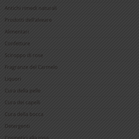
Antichi rimedi naturali
Prodotti dell’alveare
Alimentari
Confetture
Sciroppo di rose
Fragranze del Carmelo
Liquori
Cura della pelle
Cura dei capelli
Cura della bocca
Detergenti
Cosmetici alla rosa