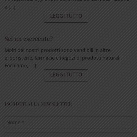
a [...]
LEGGI TUTTO
Sei un esercente?
Molti dei nostri prodotti sono vendibili in altre
erboristerie, farmacie e negozi di prodotti naturali.
Forniamo, [...]
LEGGI TUTTO
ISCRIVITI ALLA NEWSLETTER