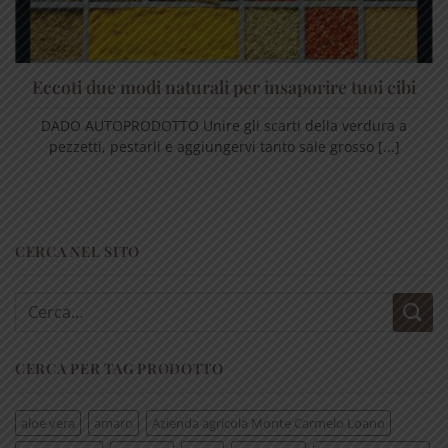
Eccoti due modi naturali per insaporire tuoi cibi
DADO AUTOPRODOTTO Unire gli scarti della verdura a
pezzetti, pestarli e aggiungervi tanto sale grosso [...]
CERCA NEL SITO
Cerca:
CERCA PER TAG PRODOTTO
aloe vera
amaro
Azienda agricola Monte Carmelo Loano