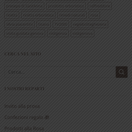
presepe di SantAnna
prodotto erboristico
raffreddore
ricetta
ricetta erboristica
rimedi naturali
rosa
silvia piacentini
tisana
TV2000
vegiebotteghezena
visita guidata genova
visitgenoa
visitgenova
CERCA NEL SITO
Cerca:
I NOSTRI REPARTI
Invito alla prova
Confezioni regalo 🎁
Prodotti alla Rosa