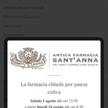
Antichi rimedi naturali
Prodotti dell’alveare
Alimentari
Confetture
Sciroppo di rose
Fragranze del Carmelo
Liquori
Cura della pelle
Cura dei capelli
La farmacia chiude per pausa
Cura della bocca
estiva
Detergenti
Sabato 1 agosto
alle ore 12:30
lunedì 24 agosto
e riapre
alle ore 8:30