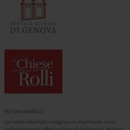
Sei un medico?
I prodotti erboristici svolgono un importante ruolo
nell'attenuare gli effetti collaterali dei farmaci. Aiutano