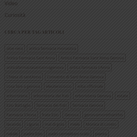
Video
Curiosità
CERCA PER TAG ARTICOLI
aloe vera
antica farmacia monastica
Antica Farmacia Sant'Anna
Antica Farmacia Sant'Anna Genova
anticafarmaciasantannagenova
antica farmacia s’Anna
Chiesa di santAnna
Convento di Sant'Anna Genova
cosa fare a genova
eleuterococco
erba officinale
erboristeria
erboristeria dei frati
erboristeria Genova
estate
Ezio Battaglia
farmacia dei frati
farmacia Genova
Farmacia S’Anna
frate Ezio
Genova
genovamorethanthis
lavanda
Liguria
mal di gola
miele
Monica di Loreto
natale
padre Ezio
padri carmelitani scalzi
pianta