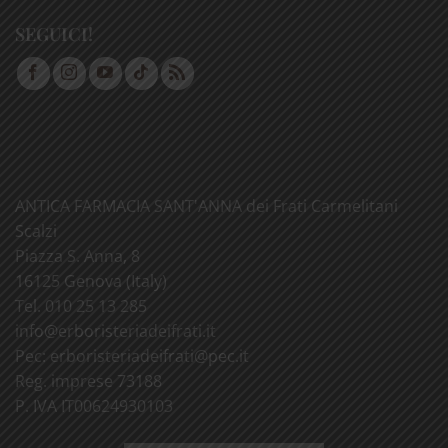
SEGUICI!
ANTICA FARMACIA SANT'ANNA dei Frati Carmelitani
Scalzi
Piazza S. Anna, 8
16125 Genova (Italy)
Tel. 010 25 13 285
info@
erboristeriadeifrati.it
Pec:
erboristeriadeifrati@
pec.it
Reg. imprese 73188
P. IVA IT00624930103