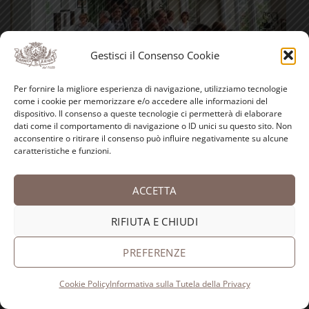
Gestisci il Consenso Cookie
Per fornire la migliore esperienza di navigazione, utilizziamo tecnologie
LE NOSTRE RUBRICHE
come i cookie per memorizzare e/o accedere alle informazioni del
dispositivo. Il consenso a queste tecnologie ci permetterà di elaborare
dati come il comportamento di navigazione o ID unici su questo sito. Non
Antica spezieria
acconsentire o ritirare il consenso può influire negativamente su alcune
caratteristiche e funzioni.
I nostri consigli
Ricette
ACCETTA
Bellezza
RIFIUTA E CHIUDI
Aforismi
PREFERENZE
Eventi
Cookie Policy
Informativa sulla Tutela della Privacy
Video