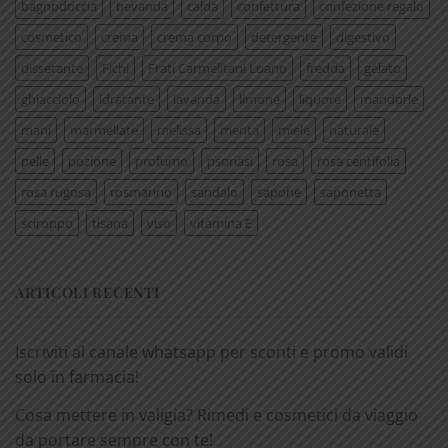
bagnodoccia
bevanda
calda
confettura
confezione regalo
cosmetico
crema
crema corpo
detergente
digestivo
dissetante
Fichi
Frati Carmelitani Loano
fredda
gelato
ghiacciolo
idratante
lavanda
limone
liquore
mandorle
mani
marmellate
melissa
menta
miele
naturale
pelle
pozione
profumo
psoriasi
rosa
rosa centifolia
rosa rugosa
rosmarino
sandalo
sapone
saponetta
sciroppo
tisana
viso
vitamina E
ARTICOLI RECENTI
Iscriviti al canale whatsapp per sconti e promo validi
solo in farmacia!
Cosa mettere in valigia? Rimedi e cosmetici da viaggio
da portare sempre con te!