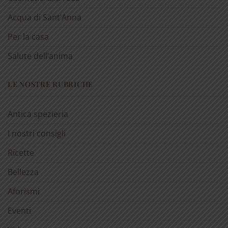
Acqua di Sant’Anna
Per la casa
Salute dell’anima
LE NOSTRE RUBRICHE
Antica spezieria
I nostri consigli
Ricette
Bellezza
Aforismi
Eventi