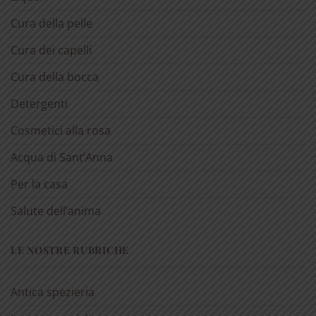
Cura della pelle
Cura dei capelli
Cura della bocca
Detergenti
Cosmetici alla rosa
Acqua di Sant’Anna
Per la casa
Salute dell’anima
LE NOSTRE RUBRICHE
Antica spezieria