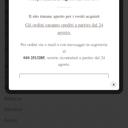
Cosmetici alla rosa
Acqua di Sant’Anna
Il sito rimane aperto per i vostri acquisti
Per la casa
Gli ordini saranno spediti a partire dal 24
agosto.
Salute dell’anima
Per ordini via e-mail o con messaggio in segreteria
LE NOSTRE RUBRICHE
al
010 2513285
, verrete ricontattati a partire dal 24
agosto.
Antica spezieria
I nostri consigli
Spedizione gratuita per ordini
Ricette
superiori a € 50
Bellezza
Aforismi
Eventi