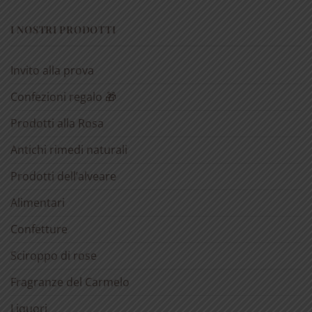
I NOSTRI PRODOTTI
Invito alla prova
Confezioni regalo 🎁
Prodotti alla Rosa
Antichi rimedi naturali
Prodotti dell’alveare
Alimentari
Confetture
Sciroppo di rose
Fragranze del Carmelo
Liquori