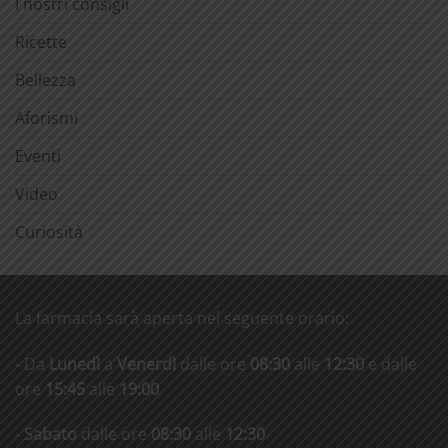
I nostri consigli
Ricette
Bellezza
Aforismi
Eventi
Video
Curiosità
La farmacia sarà aperta nel seguente orario:
- Da
Lunedì
a
Venerdì
dalle ore
08:30
alle
12:30
e dalle
ore
15:45
alle
19:00
-
Sabato
dalle ore
08:30
alle
12:30