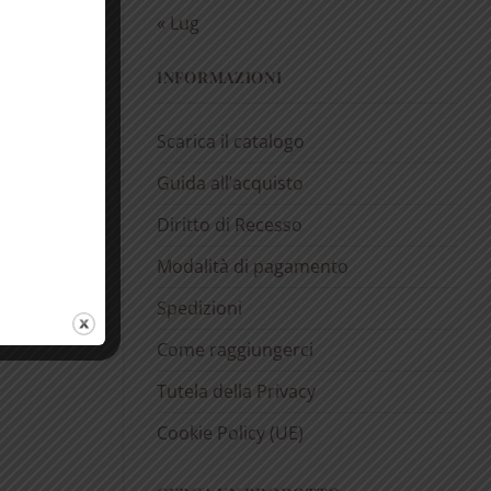
« Lug
INFORMAZIONI
Scarica il catalogo
Guida all’acquisto
Diritto di Recesso
Modalità di pagamento
Spedizioni
Come raggiungerci
Tutela della Privacy
Cookie Policy (UE)