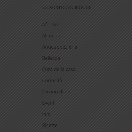
LE NOSTRE RUBRICHE
Aforismi
Alimenti
Antica spezieria
Bellezza
Cura della casa
Curiosità
Dicono di noi
Eventi
Info
Ricette