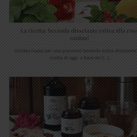
La ricetta: bevanda dissetante estiva alla ros
canina!
Un’idea nuova per una piacevole bevanda estiva dissetante
ricetta di oggi, a base dei [...]