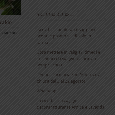
ARTICOLI RECENTI
 caldo
Iscriviti al canale whatsapp per
dottare una
sconti e promo validi solo in
farmacia!
Cosa mettere in valigia? Rimedi e
cosmetici da viaggio da portare
sempre con te!
L’Antica Farmacia Sant’Anna sarà
chiusa dal 3 al 22 agosto!
Whatsapp
La ricetta: massaggio
decontratturante Arnica e Lavanda!