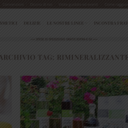
Convenzioni
Dicono di noi
Visite guidate ed eventi
Come raggiun
SMETICI
DELIZIE
LE NOSTRE LINEE
INCONTRA FRAT
•••• SPESE DI SPEDIZIONE GRATIS SOPRA € 50 ••••
ARCHIVIO TAG:
RIMINERALIZZANT