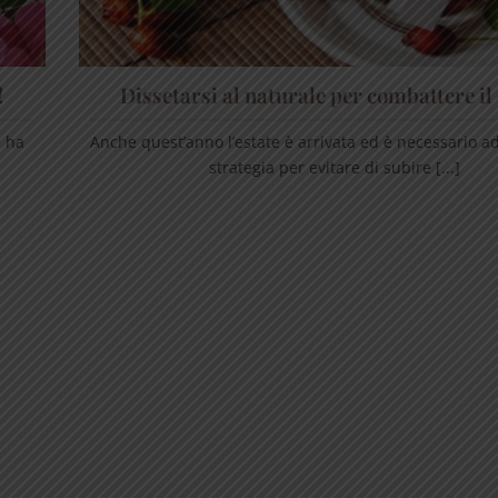
!
Dissetarsi al naturale per combattere il
a ha
Anche quest’anno l’estate è arrivata ed è necessario a
strategia per evitare di subire [...]