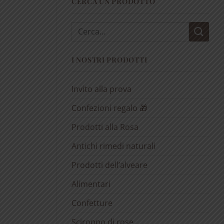
CERCA UN PRODOTTO
Cerca:
I NOSTRI PRODOTTI
Invito alla prova
Confezioni regalo 🎁
Prodotti alla Rosa
Antichi rimedi naturali
Prodotti dell’alveare
Alimentari
Confetture
Sciroppo di rose