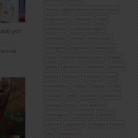
aloe vera
amaro
Azienda agricola Monte Carmelo Loano
bagnodoccia
bevanda
calda
confettura
confezione regalo
tanti per
cosmetico
crema
crema corpo
detergente
digestivo
dissetante
terzi da
Fichi
Frati Carmelitani Loano
fredda
gelato
ghiacciolo
idratante
lavanda
limone
liquore
mandorle
mani
marmellate
melissa
menta
miele
naturale
pelle
pozione
profumo
psoriasi
rosa
rosa centifolia
rosa rugosa
rosmarino
sandalo
sapone
saponetta
sciroppo
tisana
viso
vitamina E