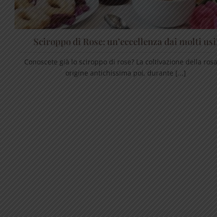
Sciroppo di Rose: un’eccellenza dai molti usi
Conoscete già lo sciroppo di rose? La coltivazione della ros
origine antichissima poi, durante [...]