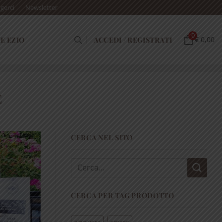
gerci
Newsletter
0
E EZIO
ACCEDI / REGISTRATI
€ 0,00
E
CERCA NEL SITO
Cerca:
CERCA PER TAG PRODOTTO