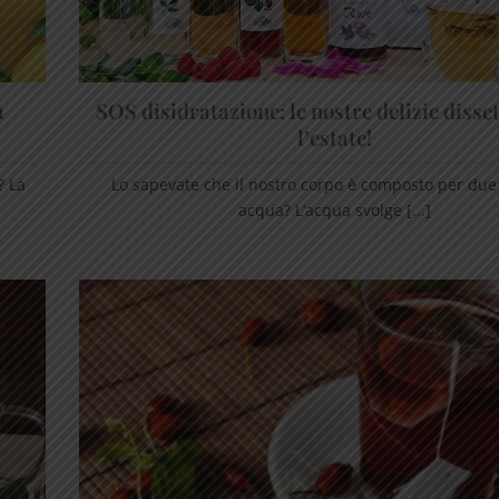
a
SOS disidratazione: le nostre delizie disse
l’estate!
? La
Lo sapevate che il nostro corpo è composto per due 
acqua? L’acqua svolge [...]