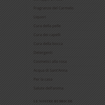
Fragranze del Carmelo
Liquori
Cura della pelle
Cura dei capelli
Cura della bocca
Detergenti
Cosmetici alla rosa
Acqua di Sant’Anna
Per la casa
Salute dell’anima
LE NOSTRE RUBRICHE