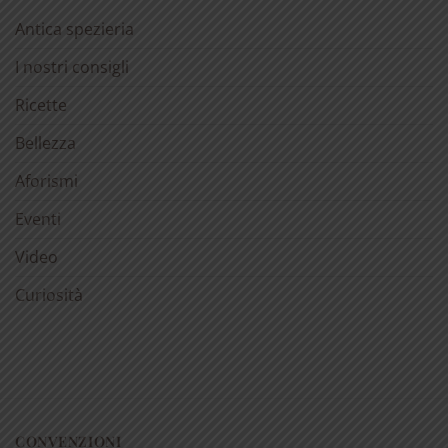
Antica spezieria
I nostri consigli
Ricette
Bellezza
Aforismi
Eventi
Video
Curiosità
CONVENZIONI