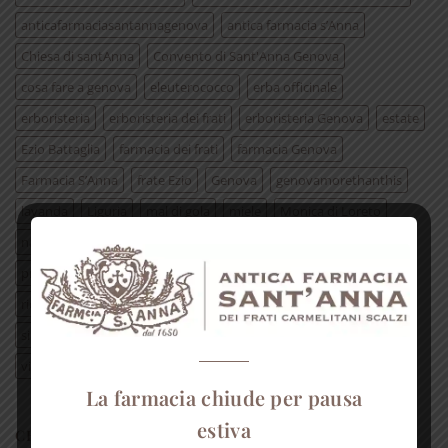
anticafarmaciasantannagenova
antica farmacia s’Anna
Chiesa di santAnna
Convento di Sant'Anna Genova
cosa fare a genova
eleuterococco
erba officinale
erboristeria
erboristeria dei frati
erboristeria Genova
estate
Ezio Battaglia
farmacia dei frati
farmacia Genova
Farmacia S’Anna
frate Ezio
Genova
genovamorethanthis
lavanda
Liguria
mal di gola
miele
Monica di Loreto
natale
padre Ezio
padri carmelitani scalzi
pianta
presepe di SantAnna
prodotto erboristico
raffreddore
ricetta
ricetta erboristica
rimedi naturali
rosa
silvia piacentini
tisana
TV2000
vegiebotteghezena
visita guidata genova
visitgenoa
visitgenova
La farmacia chiude per pausa
estiva
CERCA NEL SITO