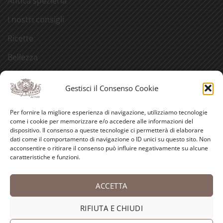
Antica spezieria
I nostri consigli
Ricette
Bellezza
Aforismi
Gestisci il Consenso Cookie
Eventi
Per fornire la migliore esperienza di navigazione, utilizziamo tecnologie
Video
come i cookie per memorizzare e/o accedere alle informazioni del
dispositivo. Il consenso a queste tecnologie ci permetterà di elaborare
Curiosità
dati come il comportamento di navigazione o ID unici su questo sito. Non
acconsentire o ritirare il consenso può influire negativamente su alcune
caratteristiche e funzioni.
Credits
ACCETTA
PayPal
Visa
MasterCard
American
Postepay
Bank
Express
Transfer
RIFIUTA E CHIUDI
Copyright 2026 ©
Antica Farmacia-Erboristeria Sant'Anna