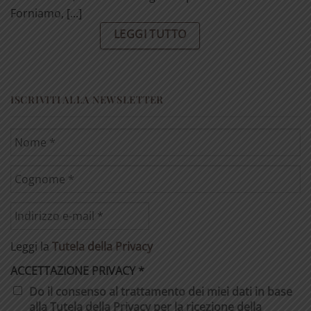
Forniamo, [...]
LEGGI TUTTO
ISCRIVITI ALLA NEWSLETTER
Leggi la
Tutela della Privacy
ACCETTAZIONE PRIVACY
*
Do il consenso al trattamento dei miei dati in base
alla Tutela della Privacy per la ricezione della