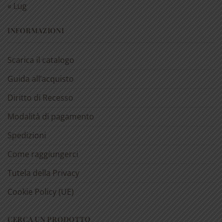
« Lug
INFORMAZIONI
Scarica il catalogo
Guida all’acquisto
Diritto di Recesso
Modalità di pagamento
Spedizioni
Come raggiungerci
Tutela della Privacy
Cookie Policy (UE)
CERCA UN PRODOTTO