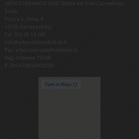
ANTICA FARMACIA SANT'ANNA dei Frati Carmelitani
Scalzi
Piazza S. Anna, 8
16125 Genova (Italy)
Tel. 010 25 13 285
info@
erboristeriadeifrati.it
Pec:
erboristeriadeifrati@
pec.it
Reg. imprese 73188
P. IVA IT00624930103