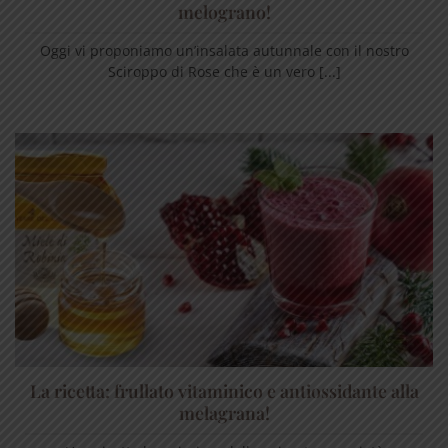
melograno!
Oggi vi proponiamo un’insalata autunnale con il nostro
Sciroppo di Rose che è un vero [...]
La ricetta: frullato vitaminico e antiossidante alla
melagrana!