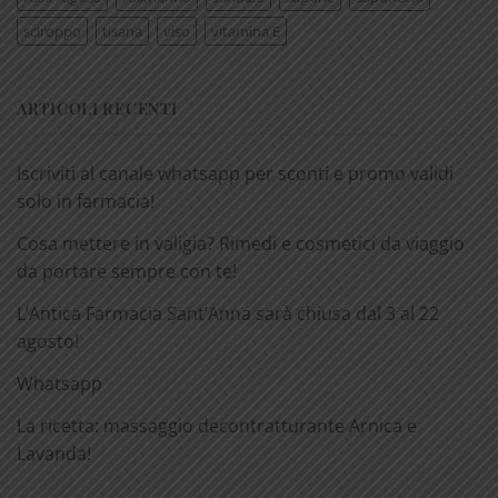
sciroppo
tisana
viso
vitamina E
ARTICOLI RECENTI
Iscriviti al canale whatsapp per sconti e promo validi
solo in farmacia!
Cosa mettere in valigia? Rimedi e cosmetici da viaggio
da portare sempre con te!
L’Antica Farmacia Sant’Anna sarà chiusa dal 3 al 22
agosto!
Whatsapp
La ricetta: massaggio decontratturante Arnica e
Lavanda!