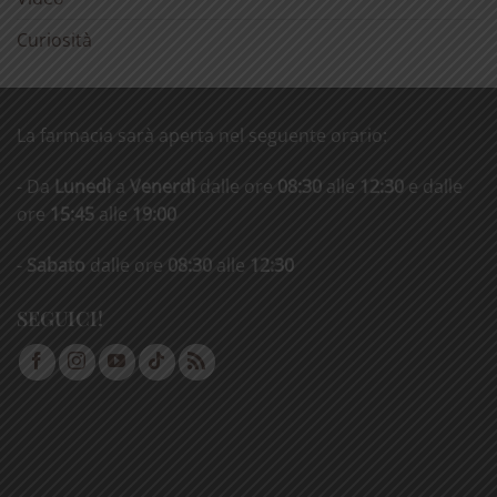
Curiosità
La farmacia sarà aperta nel seguente orario:
- Da
Lunedì
a
Venerdì
dalle ore
08:30
alle
12:30
e dalle
ore
15:45
alle
19:00
-
Sabato
dalle ore
08:30
alle
12:30
SEGUICI!