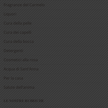
Fragranze del Carmelo
Liquori
Cura della pelle
Cura dei capelli
Cura della bocca
Detergenti
Cosmetici alla rosa
Acqua di Sant’Anna
Per la casa
Salute dell’anima
LE NOSTRE RUBRICHE