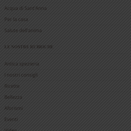
Acqua di Sant’Anna
Per la casa
Salute dell’anima
LE NOSTRE RUBRICHE
Antica spezieria
I nostri consigli
Ricette
Bellezza
Aforismi
Eventi
Video