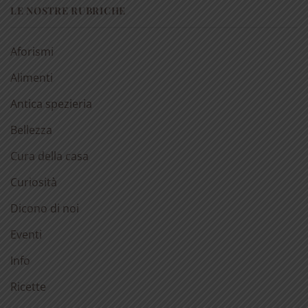
LE NOSTRE RUBRICHE
Aforismi
Alimenti
Antica spezieria
Bellezza
Cura della casa
Curiosità
Dicono di noi
Eventi
Info
Ricette