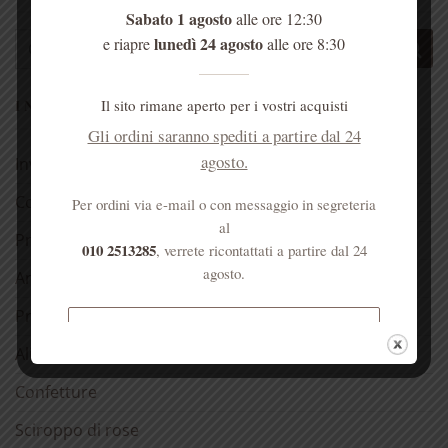
Sabato 1 agosto
alle ore 12:30
Cerca:
lunedì 24 agosto
e riapre
alle ore 8:30
Il sito rimane aperto per i vostri acquisti
I NOSTRI REPARTI
Gli ordini saranno spediti a partire dal 24
agosto.
Invito alla prova
Confezioni regalo 🎁
Per ordini via e-mail o con messaggio in segreteria
al
Prodotti alla Rosa
010 2513285
, verrete ricontattati a partire dal 24
agosto.
Antichi rimedi naturali
Prodotti dell’alveare
Spedizione gratuita per ordini
Alimentari
superiori a € 50
Confetture
Sciroppo di rose