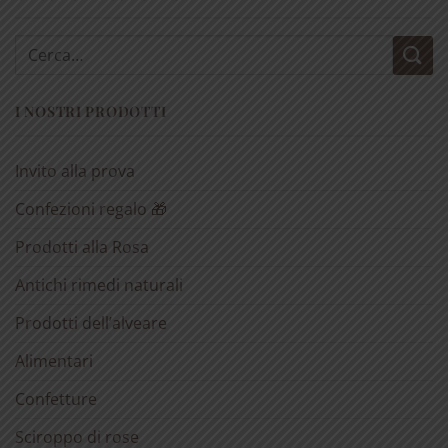
Cerca:
I NOSTRI PRODOTTI
Invito alla prova
Confezioni regalo 🎁
Prodotti alla Rosa
Antichi rimedi naturali
Prodotti dell’alveare
Alimentari
Confetture
Sciroppo di rose