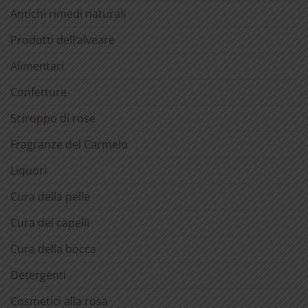
Antichi rimedi naturali
Prodotti dell’alveare
Alimentari
Confetture
Sciroppo di rose
Fragranze del Carmelo
Liquori
Cura della pelle
Cura dei capelli
Cura della bocca
Detergenti
Cosmetici alla rosa