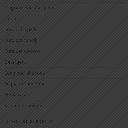
Fragranze del Carmelo
Liquori
Cura della pelle
Cura dei capelli
Cura della bocca
Detergenti
Cosmetici alla rosa
Acqua di Sant’Anna
Per la casa
Salute dell’anima
LE NOSTRE RUBRICHE