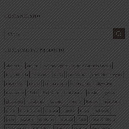
CERCA NEL SITO
Cerca:
CERCA PER TAG PRODOTTO
aloe vera
amaro
Azienda agricola Monte Carmelo Loano
bagnodoccia
bevanda
calda
confettura
confezione regalo
cosmetico
crema
crema corpo
detergente
digestivo
dissetante
Fichi
Frati Carmelitani Loano
fredda
gelato
ghiacciolo
idratante
lavanda
limone
liquore
mandorle
mani
marmellate
melissa
menta
miele
naturale
pelle
pozione
profumo
psoriasi
rosa
rosa centifolia
rosa rugosa
rosmarino
sandalo
sapone
saponetta