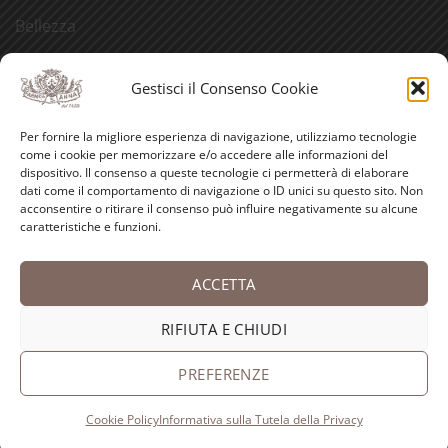
Bellezza
Aforismi
Gestisci il Consenso Cookie
Eventi
Per fornire la migliore esperienza di navigazione, utilizziamo tecnologie
Video
come i cookie per memorizzare e/o accedere alle informazioni del
dispositivo. Il consenso a queste tecnologie ci permetterà di elaborare
Curiosità
dati come il comportamento di navigazione o ID unici su questo sito. Non
acconsentire o ritirare il consenso può influire negativamente su alcune
caratteristiche e funzioni.
Credits
ACCETTA
PayPal
Visa
MasterCard
American
Postepay
Bank
Express
Transfer
RIFIUTA E CHIUDI
Copyright 2026 ©
Antica Farmacia-Erboristeria Sant'Anna
dei Frati Carmelitani Scalzi
PREFERENZE
Cookie Policy
Informativa sulla Tutela della Privacy