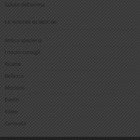
Salute dell’anima
LE NOSTRE RUBRICHE
Antica spezieria
I nostri consigli
Ricette
Bellezza
Aforismi
Eventi
Video
Curiosità