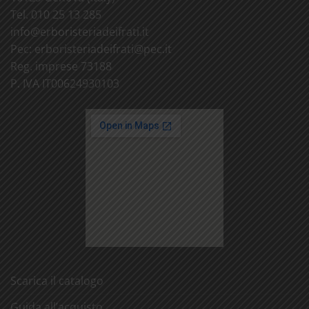
Tel. 010 25 13 285
info@
erboristeriadeifrati.it
Pec:
erboristeriadeifrati@
pec.it
Reg. imprese 73188
P. IVA IT00624930103
Scarica il catalogo
Guida all’acquisto