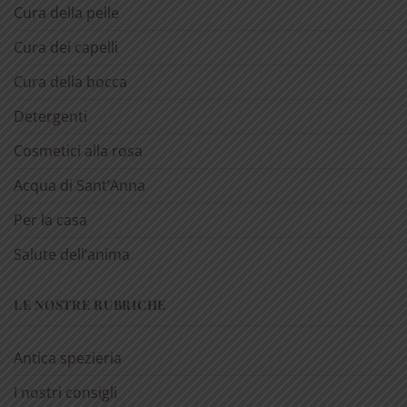
Cura della pelle
Cura dei capelli
Cura della bocca
Detergenti
Cosmetici alla rosa
Acqua di Sant’Anna
Per la casa
Salute dell’anima
LE NOSTRE RUBRICHE
Antica spezieria
I nostri consigli