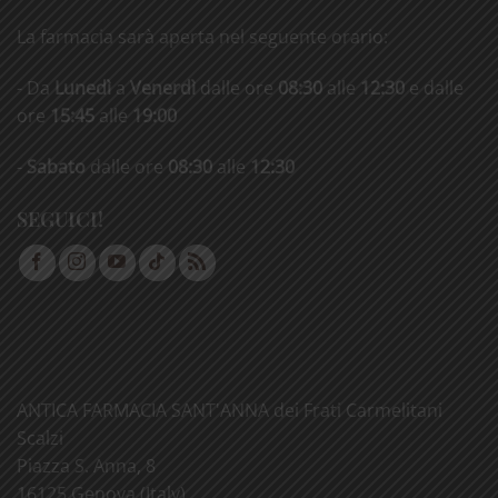
La farmacia sarà aperta nel seguente orario:
- Da
Lunedì
a
Venerdì
dalle ore
08:30
alle
12:30
e dalle
ore
15:45
alle
19:00
-
Sabato
dalle ore
08:30
alle
12:30
SEGUICI!
ANTICA FARMACIA SANT'ANNA dei Frati Carmelitani
Scalzi
Piazza S. Anna, 8
16125 Genova (Italy)