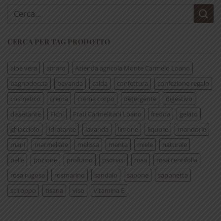
Cerca:
CERCA PER TAG PRODOTTO
aloe vera
amaro
Azienda agricola Monte Carmelo Loano
bagnodoccia
bevanda
calda
confettura
confezione regalo
cosmetico
crema
crema corpo
detergente
digestivo
dissetante
Fichi
Frati Carmelitani Loano
fredda
gelato
ghiacciolo
idratante
lavanda
limone
liquore
mandorle
mani
marmellate
melissa
menta
miele
naturale
pelle
pozione
profumo
psoriasi
rosa
rosa centifolia
rosa rugosa
rosmarino
sandalo
sapone
saponetta
sciroppo
tisana
viso
vitamina E