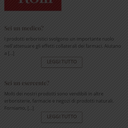
Sei un medico?
I prodotti erboristici svolgono un importante ruolo
nell'attenuare gli effetti collaterali dei farmaci. Aiutano
a [...]
LEGGI TUTTO
Sei un esercente?
Molti dei nostri prodotti sono vendibili in altre
erboristerie, farmacie e negozi di prodotti naturali.
Forniamo, [...]
LEGGI TUTTO