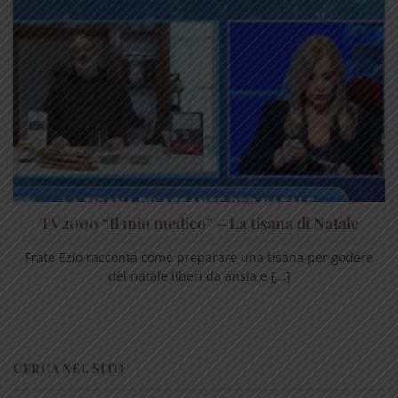
TV2000 “Il mio medico” – La tisana di Natale
Frate Ezio racconta come preparare una tisana per godere
del natale liberi da ansia e [...]
CERCA NEL SITO