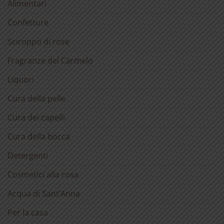
Alimentari
Confetture
Sciroppo di rose
Fragranze del Carmelo
Liquori
Cura della pelle
Cura dei capelli
Cura della bocca
Detergenti
Cosmetici alla rosa
Acqua di Sant’Anna
Per la casa