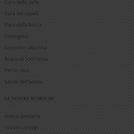
Cura della pelle
Cura dei capelli
Cura della bocca
Detergenti
Cosmetici alla rosa
Acqua di Sant’Anna
Per la casa
Salute dell’anima
LE NOSTRE RUBRICHE
Antica spezieria
I nostri consigli