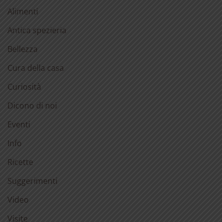
Alimenti
Antica spezieria
Bellezza
Cura della casa
Curiosità
Dicono di noi
Eventi
Info
Ricette
Suggerimenti
Video
Visite