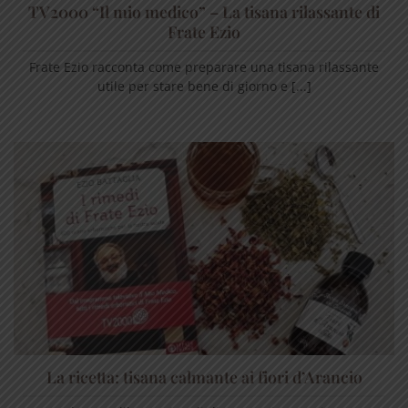
TV2000 “Il mio medico” – La tisana rilassante di
Frate Ezio
Frate Ezio racconta come preparare una tisana rilassante
utile per stare bene di giorno e [...]
La ricetta: tisana calmante ai fiori d’Arancio