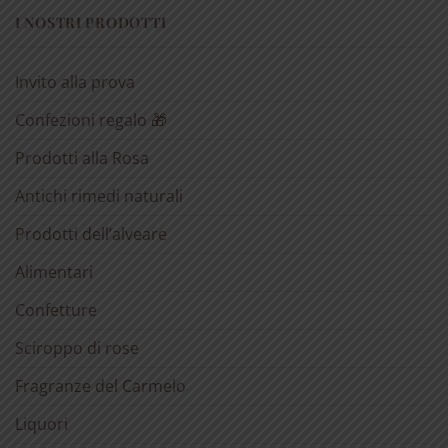
I NOSTRI PRODOTTI
Invito alla prova
Confezioni regalo 🎁
Prodotti alla Rosa
Antichi rimedi naturali
Prodotti dell’alveare
Alimentari
Confetture
Sciroppo di rose
Fragranze del Carmelo
Liquori