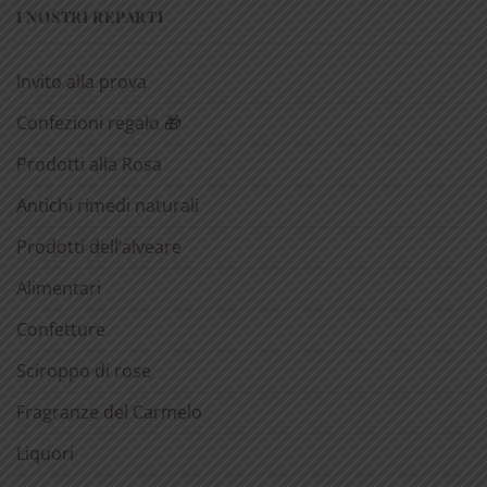
I NOSTRI REPARTI
Invito alla prova
Confezioni regalo 🎁
Prodotti alla Rosa
Antichi rimedi naturali
Prodotti dell’alveare
Alimentari
Confetture
Sciroppo di rose
Fragranze del Carmelo
Liquori