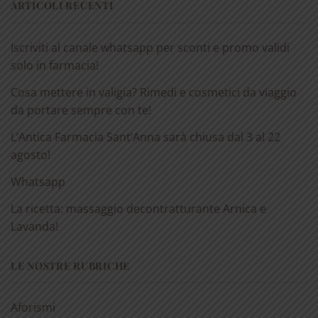
ARTICOLI RECENTI
Iscriviti al canale whatsapp per sconti e promo validi
solo in farmacia!
Cosa mettere in valigia? Rimedi e cosmetici da viaggio
da portare sempre con te!
L’Antica Farmacia Sant’Anna sarà chiusa dal 3 al 22
agosto!
Whatsapp
La ricetta: massaggio decontratturante Arnica e
Lavanda!
LE NOSTRE RUBRICHE
Aforismi