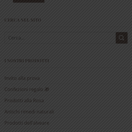
CERCA NEL SITO
Cerca:
I NOSTRI PRODOTTI
Invito alla prova
Confezioni regalo 🎁
Prodotti alla Rosa
Antichi rimedi naturali
Prodotti dell’alveare