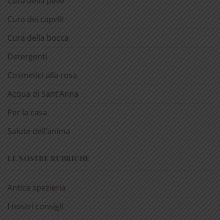
Cura della pelle
Cura dei capelli
Cura della bocca
Detergenti
Cosmetici alla rosa
Acqua di Sant’Anna
Per la casa
Salute dell’anima
LE NOSTRE RUBRICHE
Antica spezieria
I nostri consigli