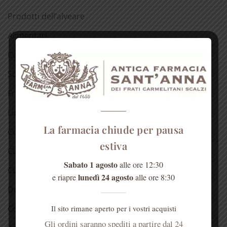
Prodotti dell’alveare
Alimentari
Confetture
Sciroppo di rose
Fragranze del Carmelo
Liquori
La farmacia chiude per pausa
Cura della pelle
estiva
Cura dei capelli
Sabato 1 agosto
alle ore 12:30
Cura della bocca
lunedì 24 agosto
e riapre
alle ore 8:30
Detergenti
Il sito rimane aperto per i vostri acquisti
Cosmetici alla rosa
Gli ordini saranno spediti a partire dal 24