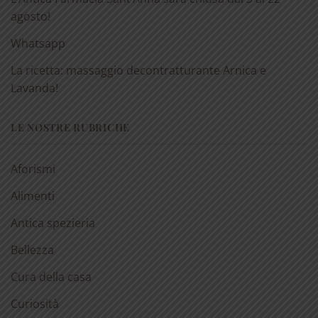
agosto!
Whatsapp
La ricetta: massaggio decontratturante Arnica e
Lavanda!
LE NOSTRE RUBRICHE
Aforismi
Alimenti
Antica spezieria
Bellezza
Cura della casa
Curiosità