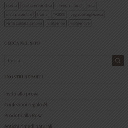
ricetta
ricetta erboristica
rimedi naturali
rosa
silvia piacentini
tisana
TV2000
vegiebotteghezena
visita guidata genova
visitgenoa
visitgenova
CERCA NEL SITO
Cerca:
I NOSTRI REPARTI
Invito alla prova
Confezioni regalo 🎁
Prodotti alla Rosa
Antichi rimedi naturali