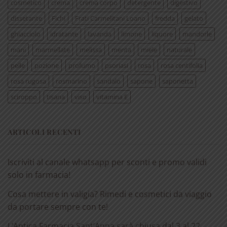
cosmetico
crema
crema corpo
detergente
digestivo
dissetante
Fichi
Frati Carmelitani Loano
fredda
gelato
ghiacciolo
idratante
lavanda
limone
liquore
mandorle
mani
marmellate
melissa
menta
miele
naturale
pelle
pozione
profumo
psoriasi
rosa
rosa centifolia
rosa rugosa
rosmarino
sandalo
sapone
saponetta
sciroppo
tisana
viso
vitamina E
ARTICOLI RECENTI
Iscriviti al canale whatsapp per sconti e promo validi
solo in farmacia!
Cosa mettere in valigia? Rimedi e cosmetici da viaggio
da portare sempre con te!
L’Antica Farmacia Sant’Anna sarà chiusa dal 3 al 22