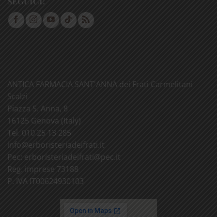
SEGUICI!
ANTICA FARMACIA SANT'ANNA dei Frati Carmelitani
Scalzi
Piazza S. Anna, 8
16125 Genova (Italy)
Tel. 010 25 13 285
info@
erboristeriadeifrati.it
Pec:
erboristeriadeifrati@
pec.it
Reg. imprese 73188
P. IVA IT00624930103