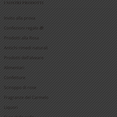
I NOSTRI PRODOTTI
Invito alla prova
Confezioni regalo 🎁
Prodotti alla Rosa
Antichi rimedi naturali
Prodotti dell’alveare
Alimentari
Confetture
Sciroppo di rose
Fragranze del Carmelo
Liquori