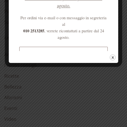
Acqua di Sant’Anna
agosto.
Per la casa
Per ordini via e-mail o con messaggio in segreteria
Salute dell’anima
al
010 2513285
, verrete ricontattati a partire dal 24
agosto.
LE NOSTRE RUBRICHE
Spedizione gratuita per ordini
Antica spezieria
superiori a € 50
I nostri consigli
Ricette
Bellezza
Aforismi
Eventi
Video