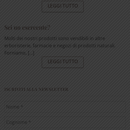
LEGGI TUTTO
Sei un esercente?
Molti dei nostri prodotti sono vendibili in altre
erboristerie, farmacie e negozi di prodotti naturali.
Forniamo, [...]
LEGGI TUTTO
ISCRIVITI ALLA NEWSLETTER