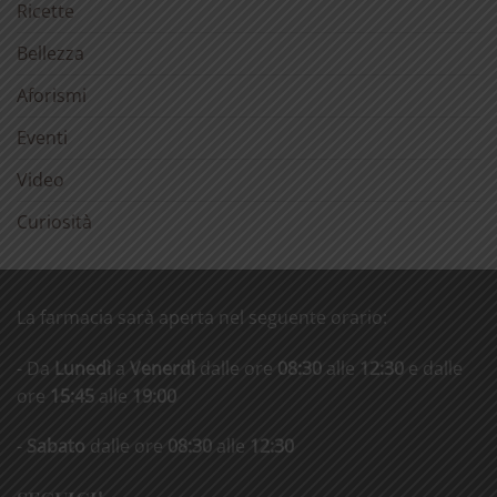
Ricette
Bellezza
Aforismi
Eventi
Video
Curiosità
La farmacia sarà aperta nel seguente orario:
- Da
Lunedì
a
Venerdì
dalle ore
08:30
alle
12:30
e dalle
ore
15:45
alle
19:00
-
Sabato
dalle ore
08:30
alle
12:30