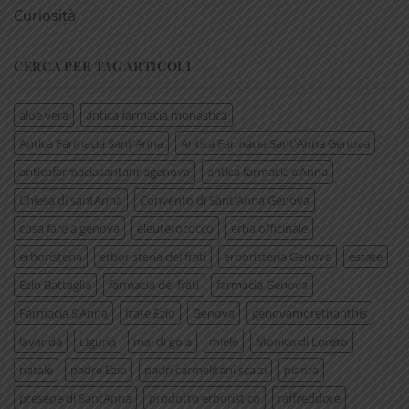
Curiosità
CERCA PER TAG ARTICOLI
aloe vera
antica farmacia monastica
Antica Farmacia Sant'Anna
Antica Farmacia Sant'Anna Genova
anticafarmaciasantannagenova
antica farmacia s’Anna
Chiesa di santAnna
Convento di Sant'Anna Genova
cosa fare a genova
eleuterococco
erba officinale
erboristeria
erboristeria dei frati
erboristeria Genova
estate
Ezio Battaglia
farmacia dei frati
farmacia Genova
Farmacia S’Anna
frate Ezio
Genova
genovamorethanthis
lavanda
Liguria
mal di gola
miele
Monica di Loreto
natale
padre Ezio
padri carmelitani scalzi
pianta
presepe di SantAnna
prodotto erboristico
raffreddore