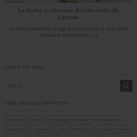
La ricetta: scrub corpo di inizio estate alla
Lavanda
La ricetta erboristica di oggi è uno scrub per il corpo tutto
naturale e delicatissimo, [...]
CERCA NEL SITO
Cerca:
CERCA PER TAG PRODOTTO
aloe vera
amaro
Azienda agricola Monte Carmelo Loano
bagnodoccia
bevanda
calda
confettura
confezione regalo