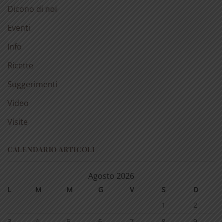
Dicono di noi
Eventi
Info
Ricette
Suggerimenti
Video
Visite
CALENDARIO ARTICOLI
Agosto 2026
L
M
M
G
V
S
D
1
2
3
4
5
6
7
8
9