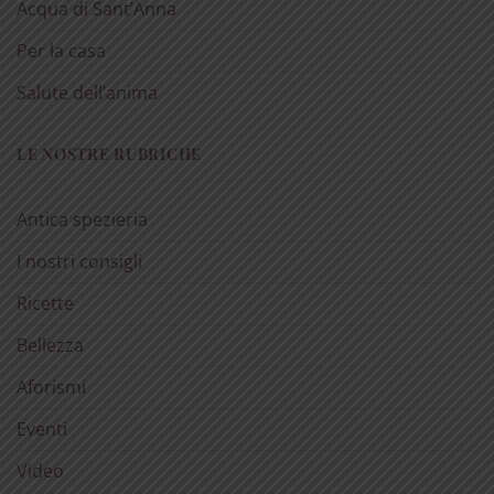
Acqua di Sant’Anna
Per la casa
Salute dell’anima
LE NOSTRE RUBRICHE
Antica spezieria
I nostri consigli
Ricette
Bellezza
Aforismi
Eventi
Video