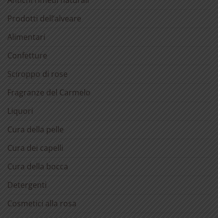
Antichi rimedi naturali
Prodotti dell’alveare
Alimentari
Confetture
Sciroppo di rose
Fragranze del Carmelo
Liquori
Cura della pelle
Cura dei capelli
Cura della bocca
Detergenti
Cosmetici alla rosa