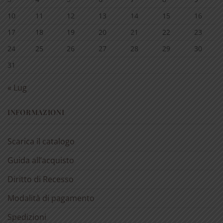
10
11
12
13
14
15
16
17
18
19
20
21
22
23
24
25
26
27
28
29
30
31
« Lug
INFORMAZIONI
Scarica il catalogo
Guida all’acquisto
Diritto di Recesso
Modalità di pagamento
Spedizioni