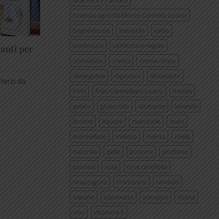
aloe vera
amaro
Azienda agricola Monte Carmelo Loano
bagnodoccia
bevanda
calda
confettura
confezione regalo
tanti per
cosmetico
crema
crema corpo
detergente
digestivo
dissetante
terzi da
Fichi
Frati Carmelitani Loano
fredda
gelato
ghiacciolo
idratante
lavanda
limone
liquore
mandorle
mani
marmellate
melissa
menta
miele
naturale
pelle
pozione
profumo
psoriasi
rosa
rosa centifolia
rosa rugosa
rosmarino
sandalo
sapone
saponetta
sciroppo
tisana
viso
vitamina E