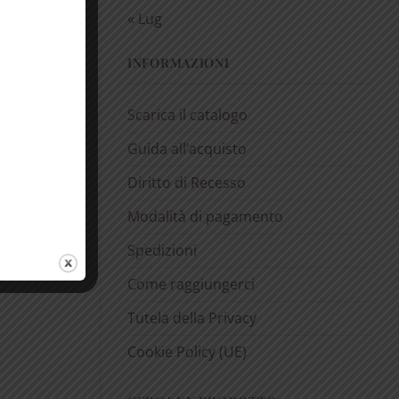
« Lug
INFORMAZIONI
Scarica il catalogo
Guida all’acquisto
Diritto di Recesso
Modalità di pagamento
Spedizioni
Come raggiungerci
Tutela della Privacy
Cookie Policy (UE)