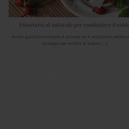
Dissetarsi al naturale per combattere il cald
Anche quest’anno l’estate è arrivata ed è necessario adottar
strategia per evitare di subire [...]