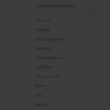
LE NOSTRE RUBRICHE
Aforismi
Alimenti
Antica spezieria
Bellezza
Cura della casa
Curiosità
Dicono di noi
Eventi
Info
Ricette