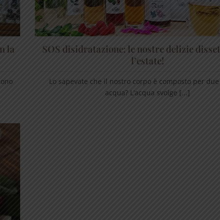
n la
SOS disidratazione: le nostre delizie disse
l’estate!
gono
Lo sapevate che il nostro corpo è composto per due 
acqua? L’acqua svolge [...]