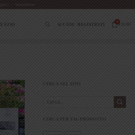
gerci
Newsletter
0
E EZIO
ACCEDI / REGISTRATI
€ 0,00
CERCA NEL SITO
Cerca:
CERCA PER TAG PRODOTTO