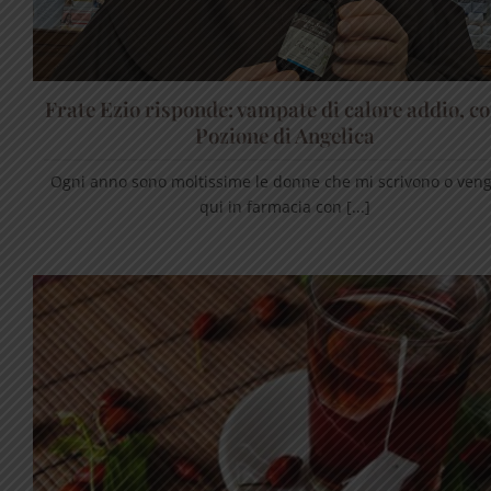
Frate Ezio risponde: vampate di calore addio, co
Pozione di Angelica
Ogni anno sono moltissime le donne che mi scrivono o ven
qui in farmacia con [...]