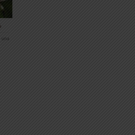
o
e una