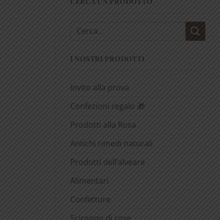
CERCA UN PRODOTTO
Cerca:
I NOSTRI PRODOTTI
Invito alla prova
Confezioni regalo 🎁
Prodotti alla Rosa
Antichi rimedi naturali
Prodotti dell’alveare
Alimentari
Confetture
Sciroppo di rose