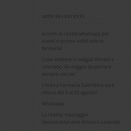
ARTICOLI RECENTI
Iscriviti al canale whatsapp per
sconti e promo validi solo in
farmacia!
Cosa mettere in valigia? Rimedi e
cosmetici da viaggio da portare
sempre con te!
L’Antica Farmacia Sant’Anna sarà
chiusa dal 3 al 22 agosto!
Whatsapp
La ricetta: massaggio
decontratturante Arnica e Lavanda!