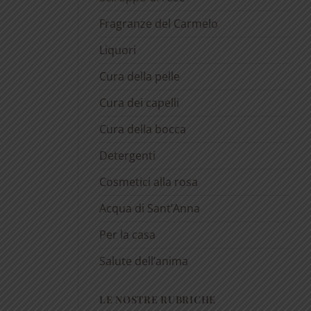
Fragranze del Carmelo
Liquori
Cura della pelle
Cura dei capelli
Cura della bocca
Detergenti
Cosmetici alla rosa
Acqua di Sant’Anna
Per la casa
Salute dell’anima
LE NOSTRE RUBRICHE