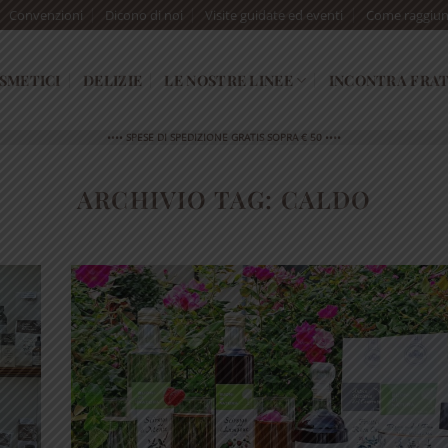
Convenzioni
Dicono di noi
Visite guidate ed eventi
Come raggiun
SMETICI
DELIZIE
LE NOSTRE LINEE
INCONTRA FRAT
•••• SPESE DI SPEDIZIONE GRATIS SOPRA € 50 ••••
ARCHIVIO TAG:
CALDO