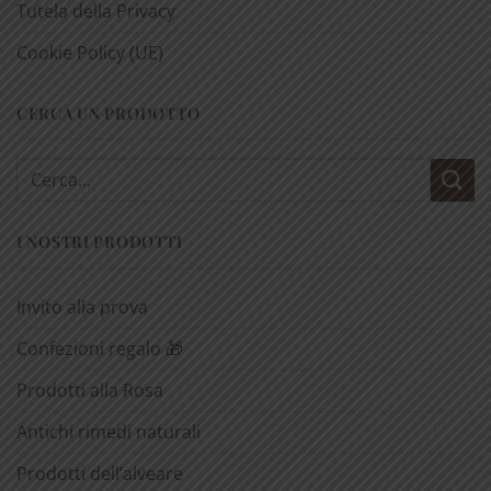
Tutela della Privacy
Cookie Policy (UE)
CERCA UN PRODOTTO
Cerca:
I NOSTRI PRODOTTI
Invito alla prova
Confezioni regalo 🎁
Prodotti alla Rosa
Antichi rimedi naturali
Prodotti dell’alveare