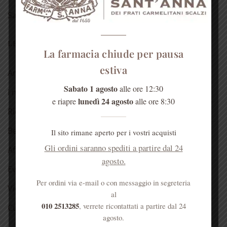
Salute dell’anima
LE NOSTRE RUBRICHE
La farmacia chiude per pausa
estiva
Antica spezieria
Sabato 1 agosto
alle ore 12:30
I nostri consigli
lunedì 24 agosto
e riapre
alle ore 8:30
Ricette
Bellezza
Il sito rimane aperto per i vostri acquisti
Gli ordini saranno spediti a partire dal 24
Aforismi
agosto.
Eventi
Per ordini via e-mail o con messaggio in segreteria
Video
al
010 2513285
, verrete ricontattati a partire dal 24
Curiosità
agosto.