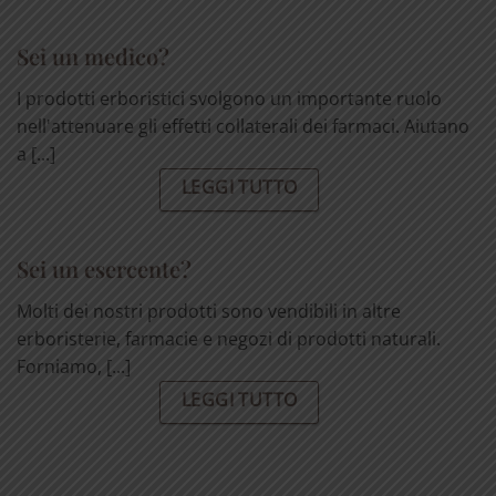
Sei un medico?
I prodotti erboristici svolgono un importante ruolo
nell'attenuare gli effetti collaterali dei farmaci. Aiutano
a [...]
LEGGI TUTTO
Sei un esercente?
Molti dei nostri prodotti sono vendibili in altre
erboristerie, farmacie e negozi di prodotti naturali.
Forniamo, [...]
LEGGI TUTTO