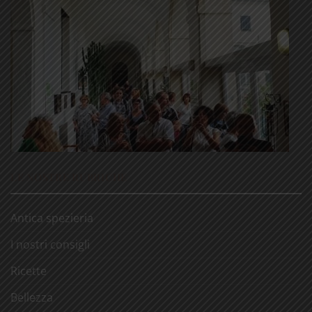
LE NOSTRE RUBRICHE
Antica spezieria
I nostri consigli
Ricette
Bellezza