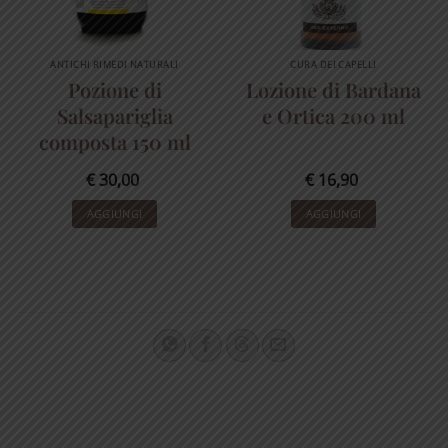
ANTICHI RIMEDI NATURALI
CURA DEI CAPELLI
Pozione di
Lozione di Bardana
Salsapariglia
e Ortica 200 ml
composta 150 ml
€
30,00
€
16,90
AGGIUNGI
AGGIUNGI