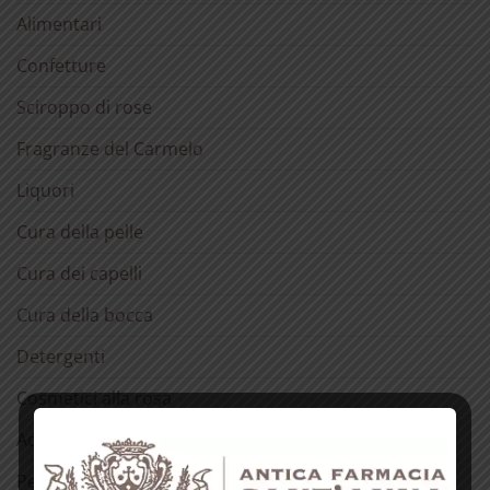
Alimentari
Confetture
Sciroppo di rose
Fragranze del Carmelo
Liquori
Cura della pelle
Cura dei capelli
Cura della bocca
Detergenti
Cosmetici alla rosa
Acqua di Sant’Anna
Per la casa