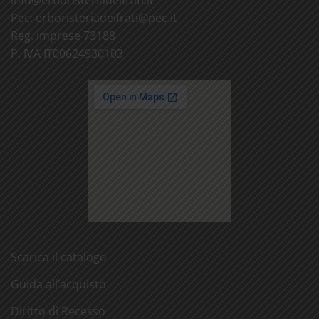
Pec:
erboristeriadeifrati@
pec.it
Reg. imprese 73188
P. IVA IT00624930103
Scarica il catalogo
Guida all’acquisto
Diritto di Recesso