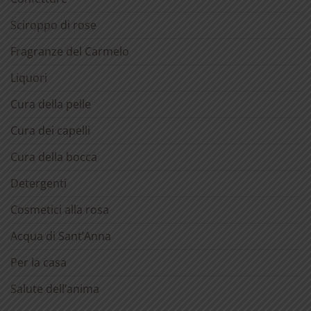
Sciroppo di rose
Fragranze del Carmelo
Liquori
Cura della pelle
Cura dei capelli
Cura della bocca
Detergenti
Cosmetici alla rosa
Acqua di Sant’Anna
Per la casa
Salute dell’anima