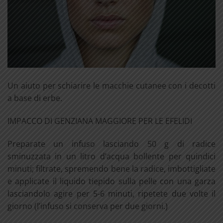
Un aiuto per schiarire le macchie cutanee con i decotti
a base di erbe.
IMPACCO DI GENZIANA MAGGIORE PER LE EFELIDI
Preparate un infuso lasciando 50 g di radice
sminuzzata in un litro d’acqua bollente per quindici
minuti; filtrate, spremendo bene la radice, imbottigliate
e applicate il liquido tiepido sulla pelle con una garza
lasciandolo agire per 5-6 minuti, ripetete due volte il
giorno (l’infuso si conserva per due giorni.)