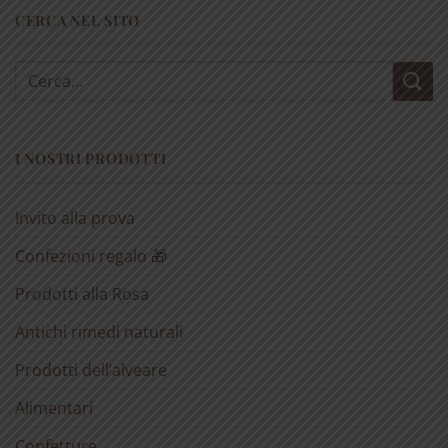
CERCA NEL SITO
Cerca:
I NOSTRI PRODOTTI
Invito alla prova
Confezioni regalo 🎁
Prodotti alla Rosa
Antichi rimedi naturali
Prodotti dell’alveare
Alimentari
Confetture