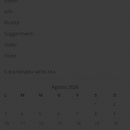
Eventi
Info
Ricette
Suggerimenti
Video
Visite
CALENDARIO ARTICOLI
Agosto 2026
L
M
M
G
V
S
D
1
2
3
4
5
6
7
8
9
10
11
12
13
14
15
16