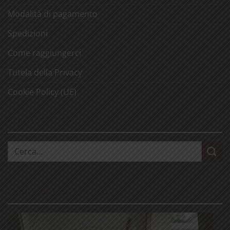
Modalità di pagamento
Spedizioni
Come raggiungerci
Tutela della Privacy
Cookie Policy (UE)
CERCA NEL SITO
Cerca:
LE NOSTRE VISITE GUIDATE