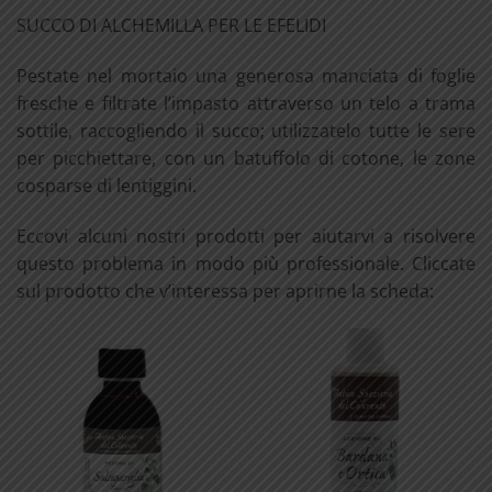
SUCCO DI ALCHEMILLA PER LE EFELIDI
Pestate nel mortaio una generosa manciata di foglie
fresche e filtrate l’impasto attraverso un telo a trama
sottile, raccogliendo il succo; utilizzatelo tutte le sere
per picchiettare, con un batuffolo di cotone, le zone
cosparse di lentiggini.
Eccovi alcuni nostri prodotti per aiutarvi a risolvere
questo problema in modo più professionale. Cliccate
sul prodotto che v’interessa per aprirne la scheda: