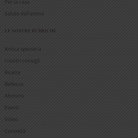
Per la casa
Salute dell’anima
LE NOSTRE RUBRICHE
Antica spezieria
I nostri consigli
Ricette
Bellezza
Aforismi
Eventi
Video
Curiosità