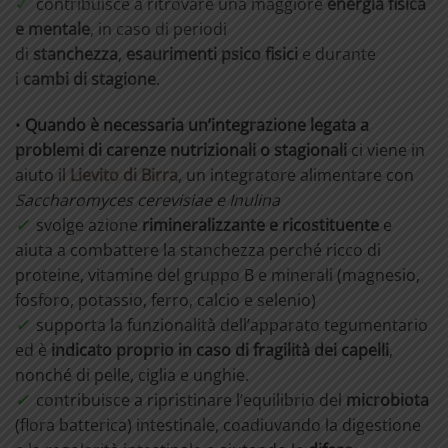
✓
c
ontribuisce a ritrovare una maggiore
energia fisica
e mentale
, in caso di periodi
di
stanchezza
,
esaurimenti psico fisici
e durante
i
cambi di stagione
.
•
Quando è necessaria un’integrazione legata a
problemi di carenze nutrizionali o stagionali
ci viene in
aiuto il
Lievito di Birra
,
un integratore alimentare con
Saccharomyces cerevisiae e Inulina
✓
s
volge azione
rimineralizzante e ricostituente
e
aiuta a combattere la stanchezza perché ricco di
proteine, vitamine del gruppo B e minerali (magnesio,
fosforo, potassio, ferro, calcio e selenio)
✓
supporta la funzionalità dell’apparato tegumentario
ed è
indicato proprio in caso di fragilità dei capelli
,
nonché di pelle, ciglia e unghie.
✓
contribuisce a ripristinare l’equilibrio del
microbiota
(flora batterica) intestinale, coadiuvando la digestione