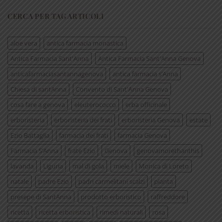
CERCA PER TAG ARTICOLI
aloe vera
antica farmacia monastica
Antica Farmacia Sant'Anna
Antica Farmacia Sant'Anna Genova
anticafarmaciasantannagenova
antica farmacia s’Anna
Chiesa di santAnna
Convento di Sant'Anna Genova
cosa fare a genova
eleuterococco
erba officinale
erboristeria
erboristeria dei frati
erboristeria Genova
estate
Ezio Battaglia
farmacia dei frati
farmacia Genova
Farmacia S’Anna
frate Ezio
Genova
genovamorethanthis
lavanda
Liguria
mal di gola
miele
Monica di Loreto
natale
padre Ezio
padri carmelitani scalzi
pianta
presepe di SantAnna
prodotto erboristico
raffreddore
ricetta
ricetta erboristica
rimedi naturali
rosa