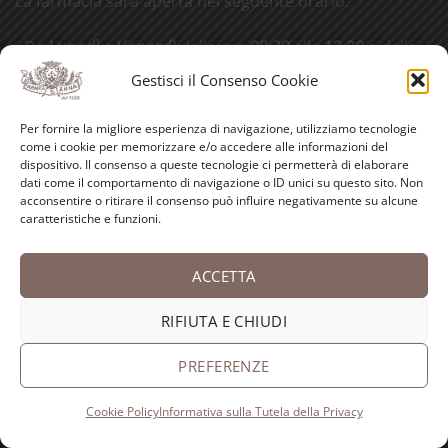
La farmacia sarà aperta nel seguente orario:
- Da
Lunedì
a
Venerdì
dalle ore
08:30
alle
12:30
e dalle
ore
15:45
alle
19:00
Gestisci il Consenso Cookie
-
Sabato
dalle ore
08:30
alle
12:30
Per fornire la migliore esperienza di navigazione, utilizziamo tecnologie
come i cookie per memorizzare e/o accedere alle informazioni del
SEGUICI!
dispositivo. Il consenso a queste tecnologie ci permetterà di elaborare
dati come il comportamento di navigazione o ID unici su questo sito. Non
acconsentire o ritirare il consenso può influire negativamente su alcune
caratteristiche e funzioni.
ACCETTA
RIFIUTA E CHIUDI
ANTICA FARMACIA SANT'ANNA dei Frati Carmelitani
Scalzi
PREFERENZE
Piazza S. Anna, 8
16125 Genova (Italy)
Cookie Policy
Informativa sulla Tutela della Privacy
Tel. 010 25 13 285