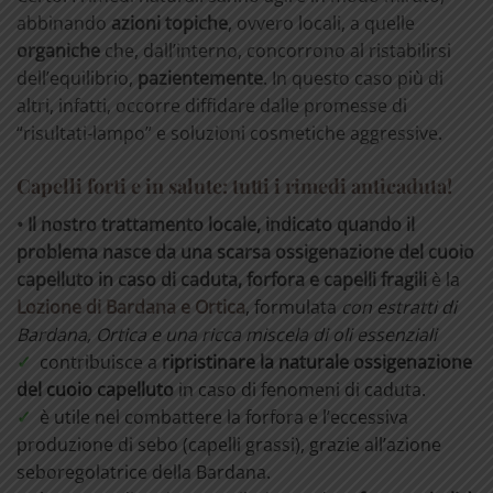
abbinando
azioni topiche
, ovvero locali, a quelle
organiche
che, dall’interno, concorrono al ristabilirsi
dell’equilibrio,
pazientemente
. In questo caso più di
altri, infatti, occorre diffidare dalle promesse di
“risultati-lampo” e soluzioni cosmetiche aggressive.
Capelli forti e in salute: tutti i rimedi anticaduta!
• Il nostro trattamento locale, indicato quando il
problema nasce da una scarsa ossigenazione del cuoio
capelluto in caso di caduta, forfora e capelli fragili
è l
a
Lozione di Bardana e Ortica
, formulata
con estratti di
Bardana, Ortica e una ricca miscela di oli essenziali
✓
contribuisce a
ripristinare la naturale ossigenazione
del cuoio capelluto
in caso di fenomeni di caduta.
✓
è utile nel combattere la forfora e l’eccessiva
produzione di sebo (capelli grassi), grazie all’azione
seboregolatrice della Bardana.