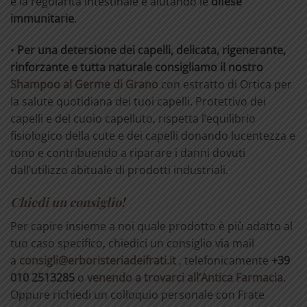
e la regolarità intestinale e aiutando le
difese
immunitarie
.
•
Per una detersione dei capelli, delicata, rigenerante,
rinforzante e tutta naturale consigliamo il nostro
Shampoo al Germe di Grano
con estratto di Ortica per
la salute quotidiana dei tuoi capelli. Protettivo dei
capelli e del cuoio capelluto, rispetta l’equilibrio
fisiologico della cute e dei capelli donando lucentezza e
tono e contribuendo a riparare i danni dovuti
dall’utilizzo abituale di prodotti industriali.
Chiedi un consiglio!
Per capire insieme a noi quale prodotto è più adatto al
tuo caso specifico, chiedici un consiglio via mail
a
consigli@erboristeriadeifrati.it
, telefonicamente
+39
010 2513285
o
venendo a trovarci all’Antica Farmacia
.
Oppure richiedi un colloquio personale con Frate