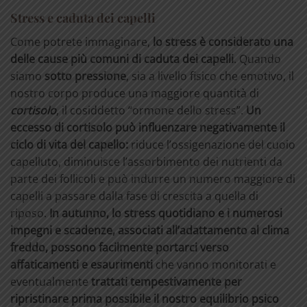
Stress e caduta dei capelli
Come potrete immaginare,
lo stress è considerato una
delle cause più comuni di caduta dei capelli
. Quando
siamo
sotto pressione
, sia a livello fisico che emotivo, il
nostro corpo produce una maggiore quantità di
cortisolo
, il cosiddetto “ormone dello stress”.
Un
eccesso di cortisolo può influenzare negativamente il
ciclo di vita del capello:
riduce l’ossigenazione del cuoio
capelluto, diminuisce l’assorbimento dei nutrienti da
parte dei follicoli e può indurre un numero maggiore di
capelli a passare dalla fase di crescita a quella di
riposo.
In autunno, lo stress quotidiano e i numerosi
impegni e scadenze, associati all’adattamento al clima
freddo, possono facilmente portarci verso
affaticamenti e esaurimenti
che vanno monitorati e
eventualmente
trattati tempestivamente per
ripristinare prima possibile il nostro equilibrio psico