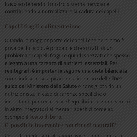
fisico
sostenendo il nostro sistema nervoso e
contribuendo a normalizzare la caduta dei capelli.
Capelli fragili e alimentazione
Quando la maggior parte dei capelli che perdiamo è
priva del follicolo, è probabile che si tratti di
un
problema di capelli fragili e quindi spezzati che spesso
è legato a una carenza di nutrienti essenziali. Per
reintegrarli è importante seguire una dieta bilanciata
come indicato dalla piramide alimentare delle
linee
guida del Ministero della Salute
o consigliata da un
nutrizionista. In caso di carenze specifiche o
importanti, per recuperare l’equilibrio possono venirci
in aiuto integratori alimentari specifici come ad
esempio il
lievito di birra
.
E’ possibile intervenire con rimedi naturali?
Certo! I rimedi naturali sanno agire in modo mirato,