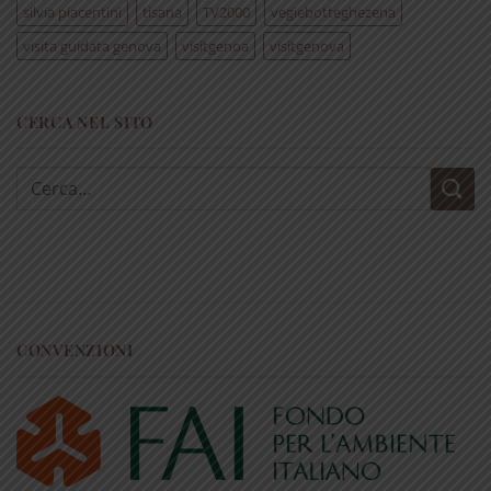
silvia piacentini
tisana
TV2000
vegiebotteghezena
visita guidata genova
visitgenoa
visitgenova
CERCA NEL SITO
Cerca:
CONVENZIONI