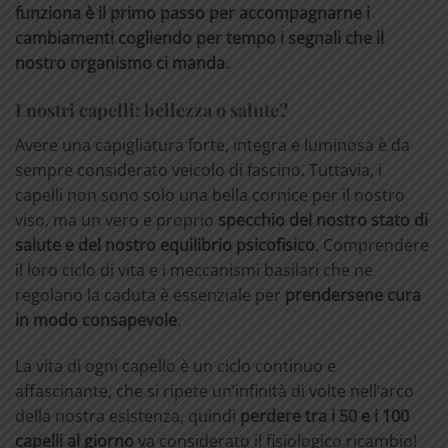
funziona è il primo passo per accompagnarne i
cambiamenti cogliendo per tempo i segnali che il
nostro organismo ci manda.
I nostri capelli: bellezza o salute?
Avere una capigliatura forte, integra e luminosa è da
sempre considerato veicolo di fascino. Tuttavia, i
capelli non sono solo una bella cornice per il nostro
viso, ma un vero e proprio
specchio del nostro stato di
salute e del nostro equilibrio psicofisico
. Comprendere
il loro ciclo di vita e i meccanismi basilari che ne
regolano la caduta è essenziale per
prendersene cura
in modo consapevole
.
La vita di ogni capello è un ciclo continuo e
affascinante, che si ripete un’infinità di volte nell’arco
della nostra esistenza, quindi
perdere tra i 50 e i 100
capelli al giorno
va considerato il fisiologico ricambio!