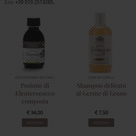
Ezio
+39 010 2513285.
ANTICHI RIMEDI NATURALI
CURA DEI CAPELLI
Pozione di
Shampoo delicato
Eleuterococco
al Germe di Grano
composta
€
34,00
€
7,50
AGGIUNGI
AGGIUNGI