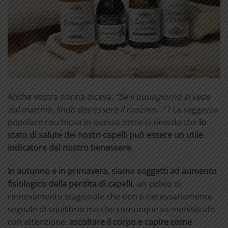
Anche vostra nonna diceva:
“Se il buongiorno si vede
dal mattino, lindo dev’essere il cuscino
…
“
? La saggezza
popolare racchiusa in questo detto ci ricorda che
lo
stato di salute dei nostri capelli può essere un utile
indicatore del nostro benessere
.
In autunno e in primavera, siamo soggetti ad aumento
fisiologico della perdita di capelli
, un ciclico di
rinnovamento stagionale che non è necessariamente
segnale di squilibrio ma che comunque va monitorato
con attenzione:
ascoltare il corpo e capire come