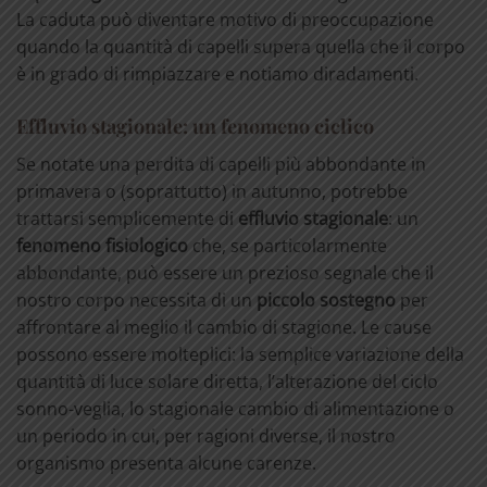
La caduta può diventare motivo di preoccupazione
quando la quantità di capelli supera quella che il corpo
è in grado di rimpiazzare e notiamo diradamenti.
Effluvio stagionale: un fenomeno ciclico
Se notate una perdita di capelli più abbondante in
primavera o (soprattutto) in autunno, potrebbe
trattarsi semplicemente di
effluvio stagionale
: un
fenomeno fisiologico
che, se particolarmente
abbondante, può essere un prezioso segnale che il
nostro corpo necessita di un
piccolo sostegno
per
affrontare al meglio il cambio di stagione. Le cause
possono essere molteplici: la semplice variazione della
quantità di luce solare diretta, l’alterazione del ciclo
sonno-veglia, lo stagionale cambio di alimentazione o
un periodo in cui, per ragioni diverse, il nostro
organismo presenta alcune carenze.