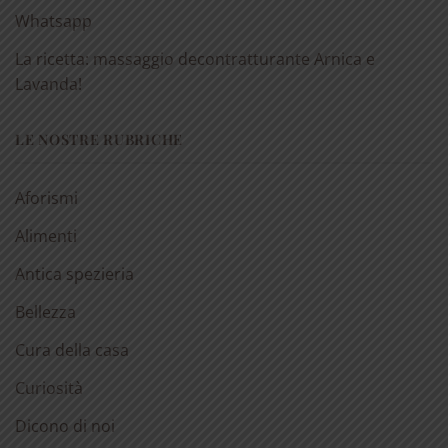
Whatsapp
La ricetta: massaggio decontratturante Arnica e
Lavanda!
LE NOSTRE RUBRICHE
Aforismi
Alimenti
Antica spezieria
Bellezza
Cura della casa
Curiosità
Dicono di noi