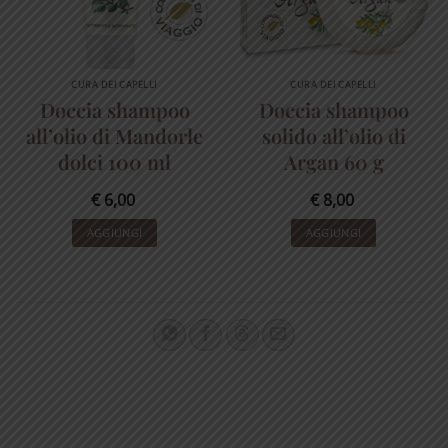
CURA DEI CAPELLI
CURA DEI CAPELLI
Doccia shampoo
Doccia shampoo
all’olio di Mandorle
solido all’olio di
dolci 100 ml
Argan 60 g
€
6,00
€
8,00
AGGIUNGI
AGGIUNGI