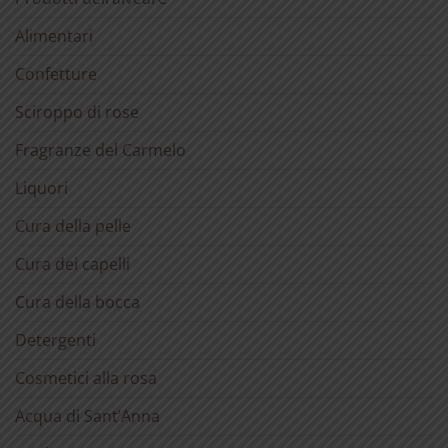
Alimentari
Confetture
Sciroppo di rose
Fragranze del Carmelo
Liquori
Cura della pelle
Cura dei capelli
Cura della bocca
Detergenti
Cosmetici alla rosa
Acqua di Sant’Anna