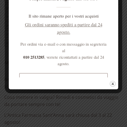
ghiacciolo
idratante
lavanda
limone
liquore
mandorle
Il sito rimane aperto per i vostri acquisti
mani
marmellate
melissa
menta
miele
naturale
Gli ordini saranno spediti a partire dal 24
pelle
pozione
profumo
psoriasi
rosa
rosa centifolia
agosto.
rosa rugosa
rosmarino
sandalo
sapone
saponetta
sciroppo
tisana
viso
vitamina E
Per ordini via e-mail o con messaggio in segreteria
al
010 2513285
, verrete ricontattati a partire dal 24
ARTICOLI RECENTI
agosto.
Iscriviti al canale whatsapp per sconti e promo validi
Spedizione gratuita per ordini
solo in farmacia!
superiori a € 50
Cosa mettere in valigia? Rimedi e cosmetici da viaggio
da portare sempre con te!
L’Antica Farmacia Sant’Anna sarà chiusa dal 3 al 22
agosto!