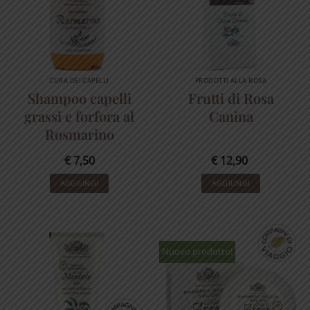
CURA DEI CAPELLI
PRODOTTI ALLA ROSA
Shampoo capelli
Frutti di Rosa
grassi e forfora al
Canina
Rosmarino
€
7,50
€
12,90
AGGIUNGI
AGGIUNGI
Nuovo prodotto!