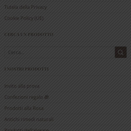
Tutela della Privacy
Cookie Policy (UE)
CERCA UN PRODOTTO
Cerca:
I NOSTRI PRODOTTI
Invito alla prova
Confezioni regalo 🎁
Prodotti alla Rosa
Antichi rimedi naturali
Prodotti dell’alveare