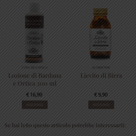
CURA DEI CAPELLI
ALIMENTARI
Lozione di Bardana
Lievito di Birra
e Ortica 200 ml
€
16,90
€
9,90
AGGIUNGI
AGGIUNGI
Se hai letto questo articolo potrebbe interessarti: