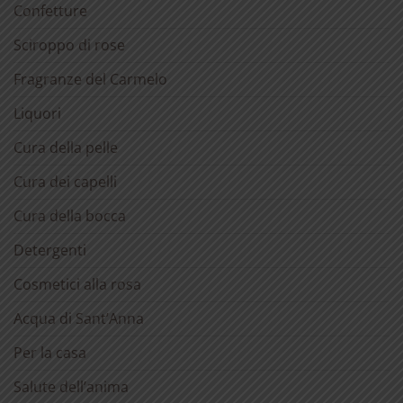
Confetture
Sciroppo di rose
Fragranze del Carmelo
Liquori
Cura della pelle
Cura dei capelli
Cura della bocca
Detergenti
Cosmetici alla rosa
Acqua di Sant’Anna
Per la casa
Salute dell’anima