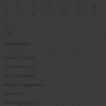
17
18
19
20
21
22
23
24
25
26
27
28
29
30
31
« Lug
INFORMAZIONI
Scarica il catalogo
Guida all’acquisto
Diritto di Recesso
Modalità di pagamento
Spedizioni
Come raggiungerci