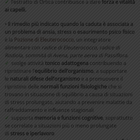
✓
l’estratto di Ortica contribuisce a dare
forza e vitalità
ai capelli.
• Il rimedio più indicato quando la caduta è associata a
un problema di ansia, stress o esaurimento psico fisico
è l
a
Pozione di Eleuterococco
, un integratore
alimentare con
radice di Eleuterococco, radice di
Rodiola, sommità di Avena, parte aerea di Passiflora
.
✓
svolge attività
tonico adattogena
contribuendo a
ripristinare l’
equilibrio dell’organismo
, a supportare
le
naturali difese dell’organismo
e a promuovere il
ripristino delle
normali funzioni fisiologiche
che si
trovano in situazione di squilibrio a causa di situazioni
di stress prolungato, aiutando a prevenire malattie da
raffreddamento e influenze stagionali
✓
s
upporta
memoria e funzioni cognitive
, soprattutto
se correlate a situazioni più o meno prolungate
di
stress e iperlavoro