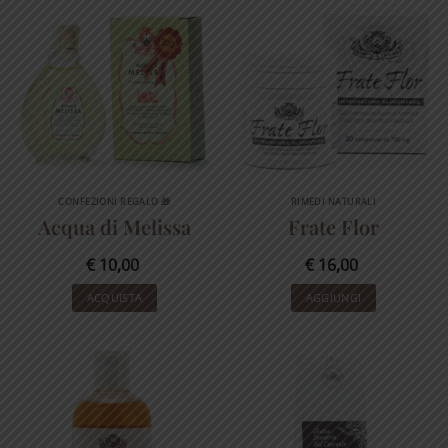
CONFEZIONI REGALO 🎁
RIMEDI NATURALI
Acqua di Melissa
Frate Flor
€
10,00
€
16,00
ACQUISTA
AGGIUNGI