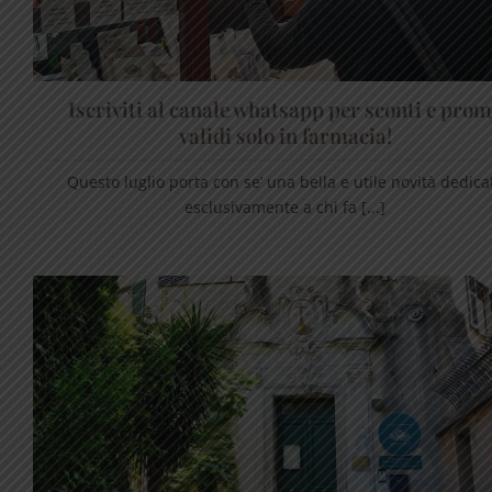
Iscriviti al canale whatsapp per sconti e pro
validi solo in farmacia!
Questo luglio porta con se’ una bella e utile novità dedica
esclusivamente a chi fa [...]