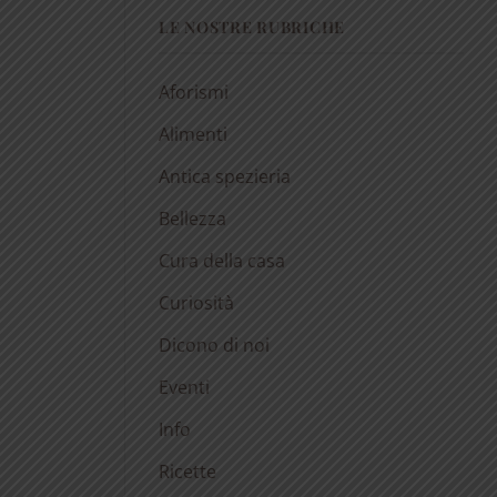
LE NOSTRE RUBRICHE
Aforismi
Alimenti
Antica spezieria
Bellezza
Cura della casa
Curiosità
Dicono di noi
Eventi
Info
Ricette