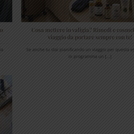
mo
Cosa mettere in valigia? Rimedi e cosmet
viaggio da portare sempre con te!
ta
Se anche tu stai pianificando un viaggio per questa es
in programma un [...]