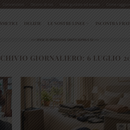
Convenzioni
Dicono di noi
Visite guidate ed eventi
Come raggiun
SMETICI
DELIZIE
LE NOSTRE LINEE
INCONTRA FRAT
•••• SPESE DI SPEDIZIONE GRATIS SOPRA € 50 ••••
CHIVIO GIORNALIERO:
6 LUGLIO 2