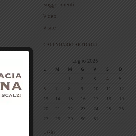
Suggerimenti
Video
Visite
CALENDARIO ARTICOLI
Luglio 2026
L
M
M
G
V
S
D
1
2
3
4
5
6
7
8
9
10
11
12
13
14
15
16
17
18
19
20
21
22
23
24
25
26
27
28
29
30
31
« Giu