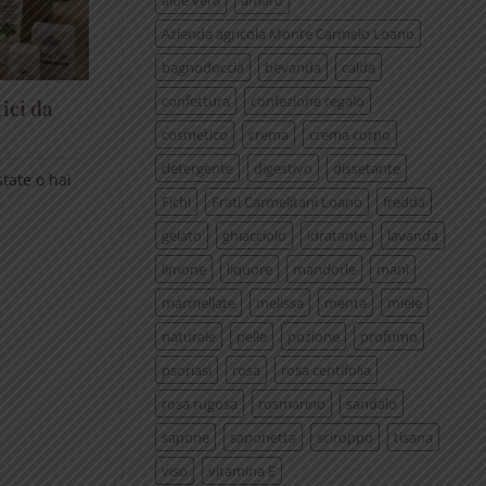
aloe vera
amaro
Azienda agricola Monte Carmelo Loano
bagnodoccia
bevanda
calda
confettura
confezione regalo
ici da
cosmetico
crema
crema corpo
detergente
digestivo
dissetante
tate o hai
Fichi
Frati Carmelitani Loano
fredda
gelato
ghiacciolo
idratante
lavanda
limone
liquore
mandorle
mani
marmellate
melissa
menta
miele
naturale
pelle
pozione
profumo
psoriasi
rosa
rosa centifolia
rosa rugosa
rosmarino
sandalo
sapone
saponetta
sciroppo
tisana
viso
vitamina E