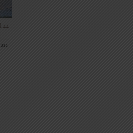
l 22
ausa