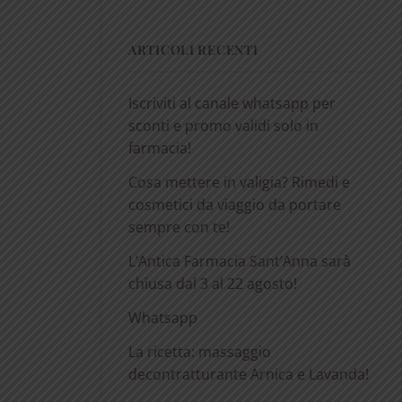
ARTICOLI RECENTI
Iscriviti al canale whatsapp per
sconti e promo validi solo in
farmacia!
Cosa mettere in valigia? Rimedi e
cosmetici da viaggio da portare
sempre con te!
L’Antica Farmacia Sant’Anna sarà
chiusa dal 3 al 22 agosto!
Whatsapp
La ricetta: massaggio
decontratturante Arnica e Lavanda!