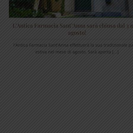
L’Antica Farmacia Sant’Anna sarà chiusa dal 3 a
agosto!
l'Antica Farmacia Sant'Anna effettuerà la sua tradizionale p
estiva nel mese di agosto. Sarà aperta [...]