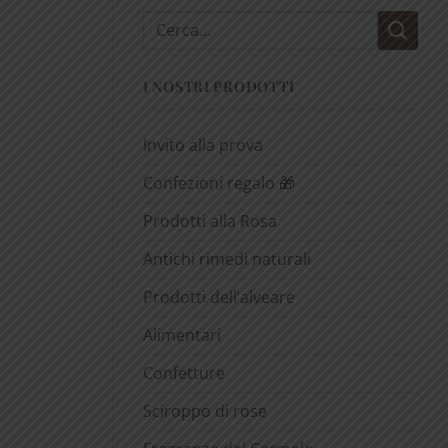
Cerca:
I NOSTRI PRODOTTI
Invito alla prova
Confezioni regalo 🎁
Prodotti alla Rosa
Antichi rimedi naturali
Prodotti dell’alveare
Alimentari
Confetture
Sciroppo di rose