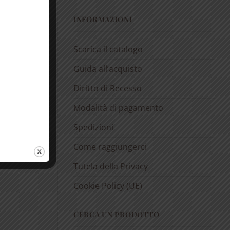
INFORMAZIONI
Scarica il catalogo
Guida all’acquisto
Diritto di Recesso
Modalità di pagamento
Spedizioni
Come raggiungerci
Tutela della Privacy
Cookie Policy (UE)
CERCA UN PRODOTTO