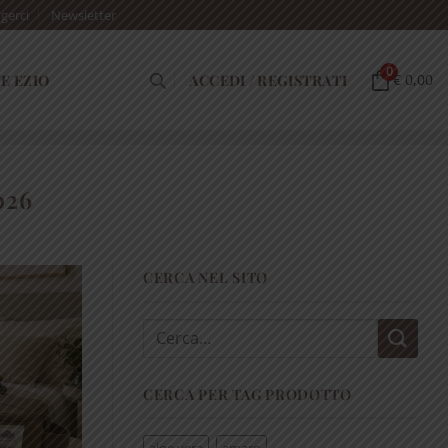
gerci
Newsletter
0
E EZIO
ACCEDI / REGISTRATI
€ 0,00
026
CERCA NEL SITO
Cerca:
CERCA PER TAG PRODOTTO