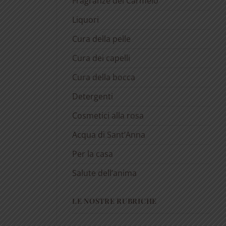
Fragranze del Carmelo
Liquori
Cura della pelle
Cura dei capelli
Cura della bocca
Detergenti
Cosmetici alla rosa
Acqua di Sant’Anna
Per la casa
Salute dell’anima
LE NOSTRE RUBRICHE