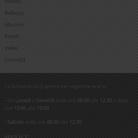
Ricette
Bellezza
Aforismi
Eventi
Video
Curiosità
La farmacia sarà aperta nel seguente orario:
- Da
Lunedì
a
Venerdì
dalle ore
08:30
alle
12:30
e dalle
ore
15:45
alle
19:00
-
Sabato
dalle ore
08:30
alle
12:30
SEGUICI!