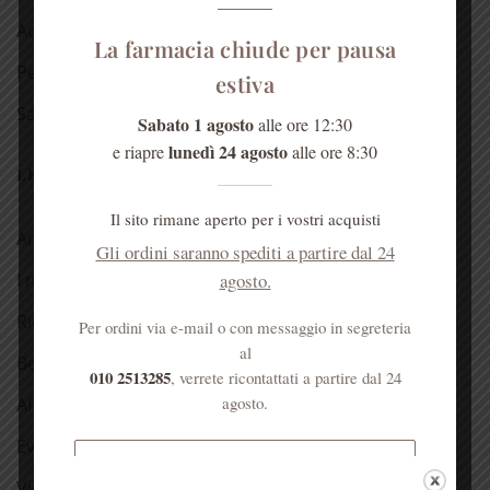
Acqua di Sant’Anna
La farmacia chiude per pausa
Per la casa
estiva
Salute dell’anima
Sabato 1 agosto
alle ore 12:30
lunedì 24 agosto
e riapre
alle ore 8:30
LE NOSTRE RUBRICHE
Il sito rimane aperto per i vostri acquisti
Antica spezieria
Gli ordini saranno spediti a partire dal 24
agosto.
I nostri consigli
Ricette
Per ordini via e-mail o con messaggio in segreteria
al
Bellezza
010 2513285
, verrete ricontattati a partire dal 24
agosto.
Aforismi
Eventi
Spedizione gratuita per ordini
Video