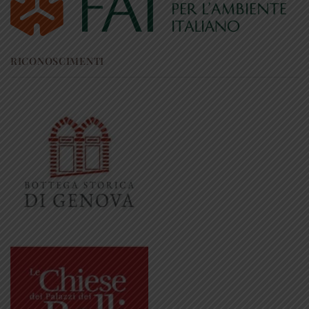
RICONOSCIMENTI