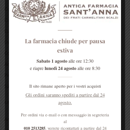
Cura della pelle
Cura dei capelli
Cura della bocca
La farmacia chiude per pausa
Detergenti
estiva
Cosmetici alla rosa
Sabato 1 agosto
alle ore 12:30
Acqua di Sant’Anna
lunedì 24 agosto
e riapre
alle ore 8:30
Per la casa
Salute dell’anima
Il sito rimane aperto per i vostri acquisti
Gli ordini saranno spediti a partire dal 24
agosto.
LE NOSTRE RUBRICHE
Per ordini via e-mail o con messaggio in segreteria
Antica spezieria
al
010 2513285
, verrete ricontattati a partire dal 24