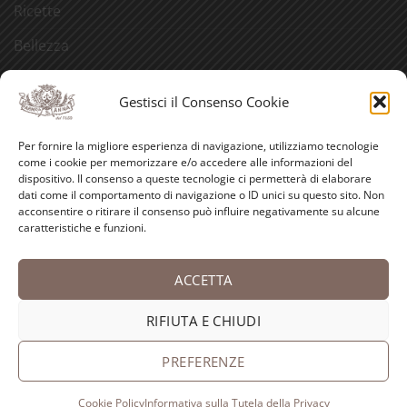
Ricette
Bellezza
Aforismi
Gestisci il Consenso Cookie
Eventi
Per fornire la migliore esperienza di navigazione, utilizziamo tecnologie
Video
come i cookie per memorizzare e/o accedere alle informazioni del
dispositivo. Il consenso a queste tecnologie ci permetterà di elaborare
Curiosità
dati come il comportamento di navigazione o ID unici su questo sito. Non
acconsentire o ritirare il consenso può influire negativamente su alcune
caratteristiche e funzioni.
Credits
ACCETTA
PayPal
Visa
MasterCard
American
Postepay
Bank
Express
Transfer
RIFIUTA E CHIUDI
Copyright 2026 ©
Antica Farmacia-Erboristeria Sant'Anna
dei Frati Carmelitani Scalzi
PREFERENZE
Cookie Policy
Informativa sulla Tutela della Privacy