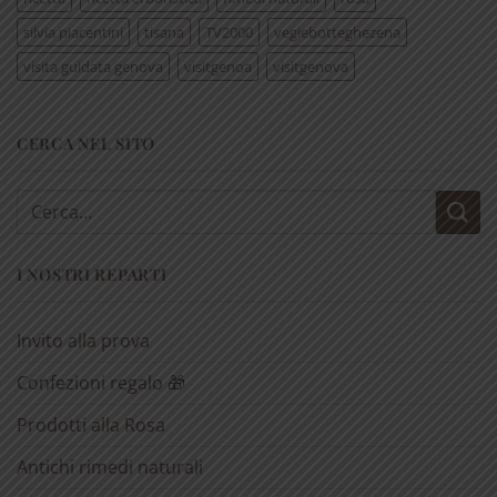
silvia piacentini
tisana
TV2000
vegiebotteghezena
visita guidata genova
visitgenoa
visitgenova
CERCA NEL SITO
Cerca:
I NOSTRI REPARTI
Invito alla prova
Confezioni regalo 🎁
Prodotti alla Rosa
Antichi rimedi naturali