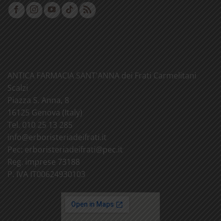
ANTICA FARMACIA SANT'ANNA dei Frati Carmelitani
Scalzi
Piazza S. Anna, 8
16125 Genova (Italy)
Tel. 010 25 13 285
info@
erboristeriadeifrati.it
Pec:
erboristeriadeifrati@
pec.it
Reg. imprese 73188
P. IVA IT00624930103