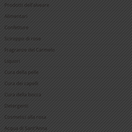
Prodotti dell’alveare
Alimentari
Confetture
Sciroppo di rose
Fragranze del Carmelo
Liquori
Cura della pelle
Cura dei capelli
Cura della bocca
Detergenti
Cosmetici alla rosa
Acqua di Sant’Anna