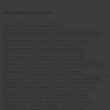
CERCA PER TAG ARTICOLI
aloe vera
antica farmacia monastica
Antica Farmacia Sant'Anna
Antica Farmacia Sant'Anna Genova
anticafarmaciasantannagenova
antica farmacia s’Anna
Chiesa di santAnna
Convento di Sant'Anna Genova
cosa fare a genova
eleuterococco
erba officinale
erboristeria
erboristeria dei frati
erboristeria Genova
estate
Ezio Battaglia
farmacia dei frati
farmacia Genova
Farmacia S’Anna
frate Ezio
Genova
genovamorethanthis
lavanda
Liguria
mal di gola
miele
Monica di Loreto
natale
padre Ezio
padri carmelitani scalzi
pianta
presepe di SantAnna
prodotto erboristico
raffreddore
ricetta
ricetta erboristica
rimedi naturali
rosa