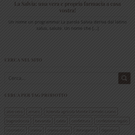
La Salvia: una vera e propria farmacia a casa
vostra!
Un nome un programma! La parola Salvia deriva dal latino
salus, salute. Un nome che [...]
CERCA NEL SITO
Cerca:
CERCA PER TAG PRODOTTO
aloe vera
amaro
Azienda agricola Monte Carmelo Loano
bagnodoccia
bevanda
calda
confettura
confezione regalo
cosmetico
crema
crema corpo
detergente
digestivo