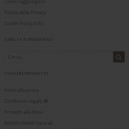
Come raggiungerci
Tutela della Privacy
Cookie Policy (UE)
CERCA UN PRODOTTO
Cerca:
I NOSTRI PRODOTTI
Invito alla prova
Confezioni regalo 🎁
Prodotti alla Rosa
Antichi rimedi naturali