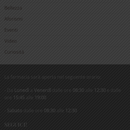
Bellezza
Aforismi
Eventi
Video
Curiosità
La farmacia sarà aperta nel seguente orario:
- Da
Lunedì
a
Venerdì
dalle ore
08:30
alle
12:30
e dalle
ore
15:45
alle
19:00
-
Sabato
dalle ore
08:30
alle
12:30
SEGUICI!