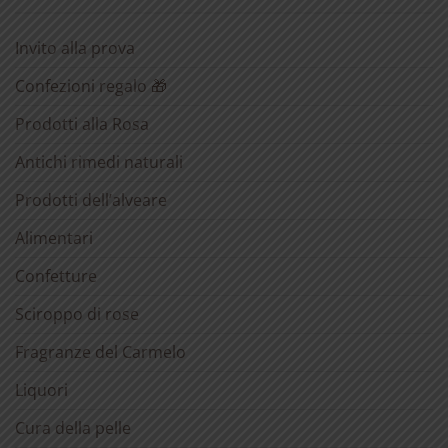
Invito alla prova
Confezioni regalo 🎁
Prodotti alla Rosa
Antichi rimedi naturali
Prodotti dell’alveare
Alimentari
Confetture
Sciroppo di rose
Fragranze del Carmelo
Liquori
Cura della pelle