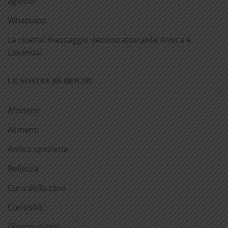
agosto!
Whatsapp
La ricetta: massaggio decontratturante Arnica e
Lavanda!
LE NOSTRE RUBRICHE
Aforismi
Alimenti
Antica spezieria
Bellezza
Cura della casa
Curiosità
Dicono di noi