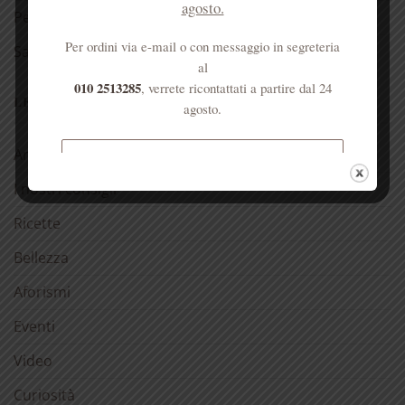
agosto.
Per la casa
Per ordini via e-mail o con messaggio in segreteria
Salute dell’anima
al
010 2513285
, verrete ricontattati a partire dal 24
LE NOSTRE RUBRICHE
agosto.
Antica spezieria
Spedizione gratuita per ordini
superiori a € 50
I nostri consigli
Ricette
Bellezza
Aforismi
Eventi
Video
Curiosità