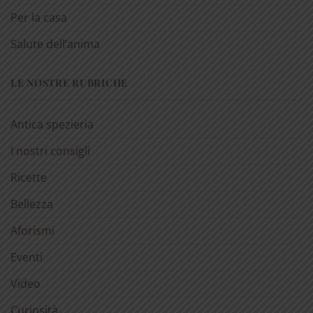
Per la casa
Salute dell’anima
LE NOSTRE RUBRICHE
Antica spezieria
I nostri consigli
Ricette
Bellezza
Aforismi
Eventi
Video
Curiosità