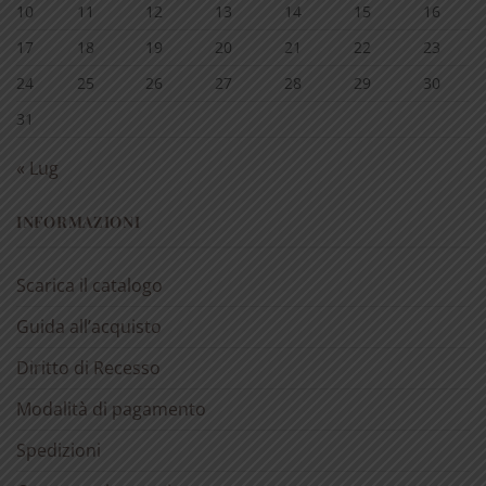
10
11
12
13
14
15
16
17
18
19
20
21
22
23
24
25
26
27
28
29
30
31
« Lug
INFORMAZIONI
Scarica il catalogo
Guida all’acquisto
Diritto di Recesso
Modalità di pagamento
Spedizioni