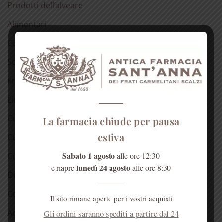
Prodotti dell’alveare
Alimentari
Confetture
Sciroppo di rose
Fragranze del Carmelo
Liquori
Cura della pelle
La farmacia chiude per pausa
estiva
Cura dei capelli
Sabato 1 agosto
alle ore 12:30
Cura della bocca
lunedì 24 agosto
e riapre
alle ore 8:30
Detergenti
Cosmetici alla rosa
Il sito rimane aperto per i vostri acquisti
Acqua di Sant’Anna
Gli ordini saranno spediti a partire dal 24