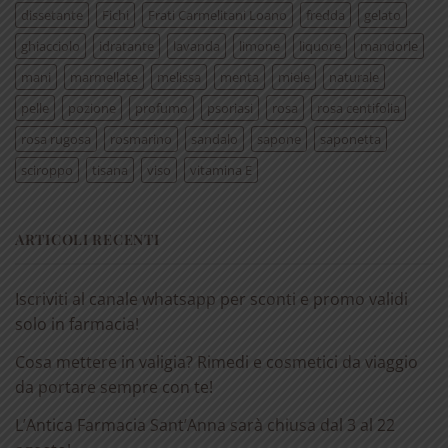
dissetante
Fichi
Frati Carmelitani Loano
fredda
gelato
ghiacciolo
idratante
lavanda
limone
liquore
mandorle
mani
marmellate
melissa
menta
miele
naturale
pelle
pozione
profumo
psoriasi
rosa
rosa centifolia
rosa rugosa
rosmarino
sandalo
sapone
saponetta
sciroppo
tisana
viso
vitamina E
ARTICOLI RECENTI
Iscriviti al canale whatsapp per sconti e promo validi
solo in farmacia!
Cosa mettere in valigia? Rimedi e cosmetici da viaggio
da portare sempre con te!
L’Antica Farmacia Sant’Anna sarà chiusa dal 3 al 22