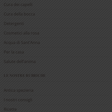
Cura dei capelli
Cura della bocca
Detergenti
Cosmetici alla rosa
Acqua di Sant’Anna
Per la casa
Salute dell’anima
LE NOSTRE RUBRICHE
Antica spezieria
I nostri consigli
Ricette