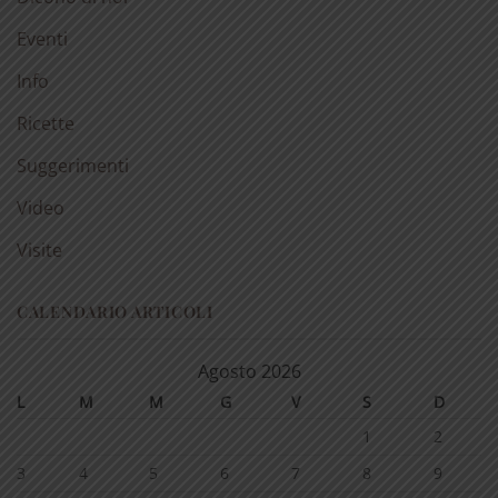
Eventi
Info
Ricette
Suggerimenti
Video
Visite
CALENDARIO ARTICOLI
Agosto 2026
L
M
M
G
V
S
D
1
2
3
4
5
6
7
8
9