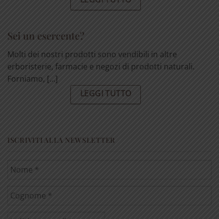
Sei un esercente?
Molti dei nostri prodotti sono vendibili in altre
erboristerie, farmacie e negozi di prodotti naturali.
Forniamo, [...]
LEGGI TUTTO
ISCRIVITI ALLA NEWSLETTER