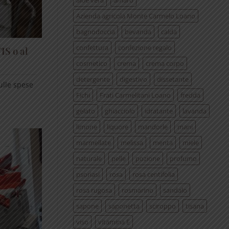
aloe vera
amaro
Azienda agricola Monte Carmelo Loano
bagnodoccia
bevanda
calda
confettura
confezione regalo
IS o al
cosmetico
crema
crema corpo
detergente
digestivo
dissetante
ulle spese
Fichi
Frati Carmelitani Loano
fredda
gelato
ghiacciolo
idratante
lavanda
limone
liquore
mandorle
mani
marmellate
melissa
menta
miele
naturale
pelle
pozione
profumo
psoriasi
rosa
rosa centifolia
rosa rugosa
rosmarino
sandalo
sapone
saponetta
sciroppo
tisana
viso
vitamina E