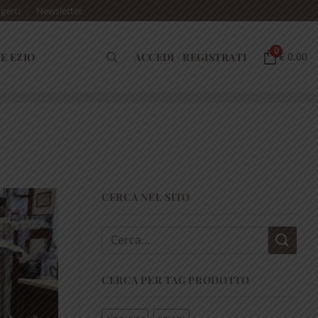
gerci
Newsletter
0
E EZIO
ACCEDI / REGISTRATI
€ 0,00
CERCA NEL SITO
Cerca:
CERCA PER TAG PRODOTTO