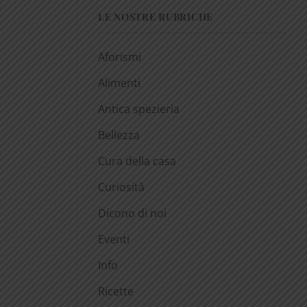
LE NOSTRE RUBRICHE
Aforismi
Alimenti
Antica spezieria
Bellezza
Cura della casa
Curiosità
Dicono di noi
Eventi
Info
Ricette