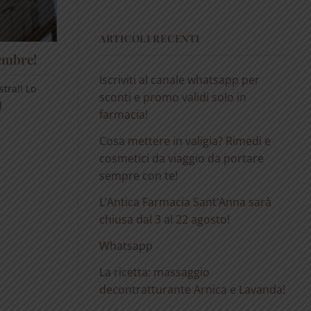
ARTICOLI RECENTI
tembre!
Iscriviti al canale whatsapp per
tra!! Lo
sconti e promo validi solo in
]
farmacia!
Cosa mettere in valigia? Rimedi e
cosmetici da viaggio da portare
sempre con te!
L’Antica Farmacia Sant’Anna sarà
chiusa dal 3 al 22 agosto!
Whatsapp
La ricetta: massaggio
decontratturante Arnica e Lavanda!