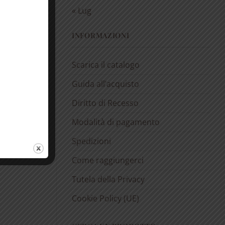
« Lug
INFORMAZIONI
Scarica il catalogo
Guida all’acquisto
Diritto di Recesso
Modalità di pagamento
Spedizioni
Come raggiungerci
Tutela della Privacy
Cookie Policy (UE)