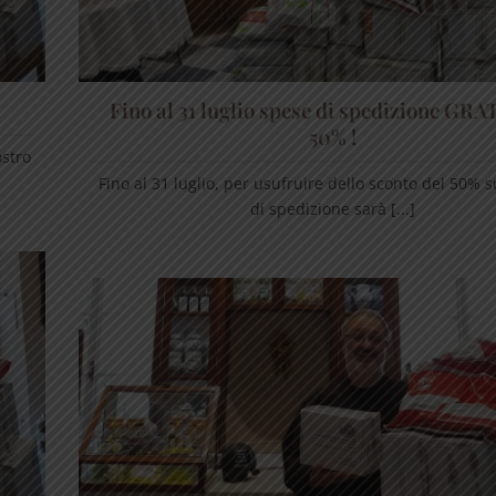
!
Fino al 31 luglio spese di spedizione GRAT
50% !
ostro
Fino al 31 luglio, per usufruire dello sconto del 50% s
di spedizione sarà [...]