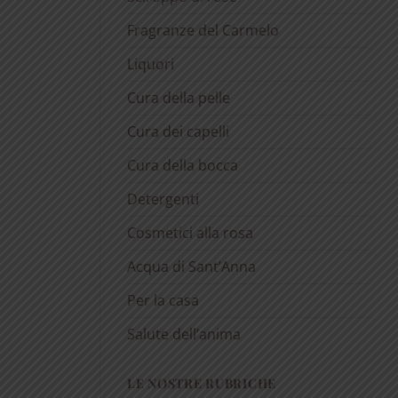
Fragranze del Carmelo
Liquori
Cura della pelle
Cura dei capelli
Cura della bocca
Detergenti
Cosmetici alla rosa
Acqua di Sant’Anna
Per la casa
Salute dell’anima
LE NOSTRE RUBRICHE