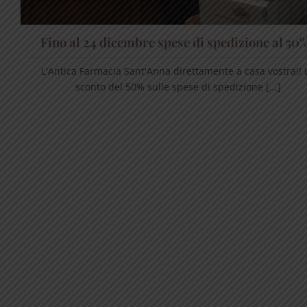
Fino al 24 dicembre spese di spedizione al 50%
L'Antica Farmacia Sant'Anna direttamente a casa vostra!! 
sconto del 50% sulle spese di spedizione [...]