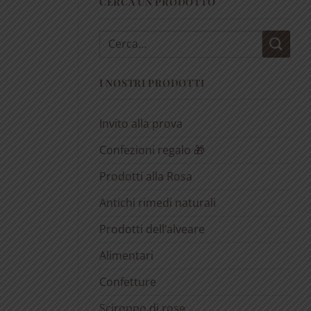
CERCA UN PRODOTTO
Cerca:
I NOSTRI PRODOTTI
Invito alla prova
Confezioni regalo 🎁
Prodotti alla Rosa
Antichi rimedi naturali
Prodotti dell’alveare
Alimentari
Confetture
Sciroppo di rose