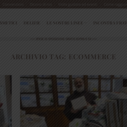
Convenzioni
Dicono di noi
Visite guidate ed eventi
Come raggiun
SMETICI
DELIZIE
LE NOSTRE LINEE
INCONTRA FRAT
•••• SPESE DI SPEDIZIONE GRATIS SOPRA € 50 ••••
ARCHIVIO TAG:
ECOMMERCE