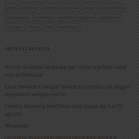
pelle
pozione
profumo
psoriasi
rosa
rosa centifolia
rosa rugosa
rosmarino
sandalo
sapone
saponetta
sciroppo
tisana
viso
vitamina E
ARTICOLI RECENTI
Iscriviti al canale whatsapp per sconti e promo validi
solo in farmacia!
Cosa mettere in valigia? Rimedi e cosmetici da viaggio
da portare sempre con te!
L’Antica Farmacia Sant’Anna sarà chiusa dal 3 al 22
agosto!
Whatsapp
La ricetta: massaggio decontratturante Arnica e