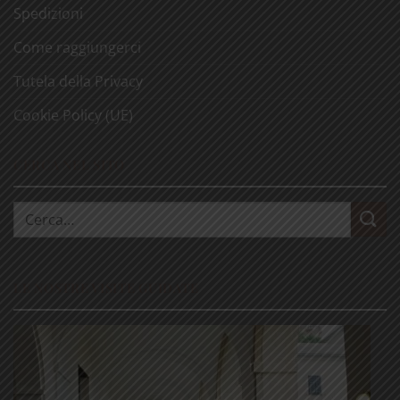
Spedizioni
Come raggiungerci
Tutela della Privacy
Cookie Policy (UE)
CERCA NEL SITO
Cerca:
LE NOSTRE VISITE GUIDATE