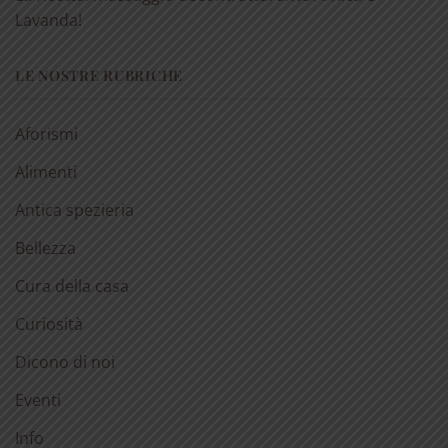
Lavanda!
LE NOSTRE RUBRICHE
Aforismi
Alimenti
Antica spezieria
Bellezza
Cura della casa
Curiosità
Dicono di noi
Eventi
Info