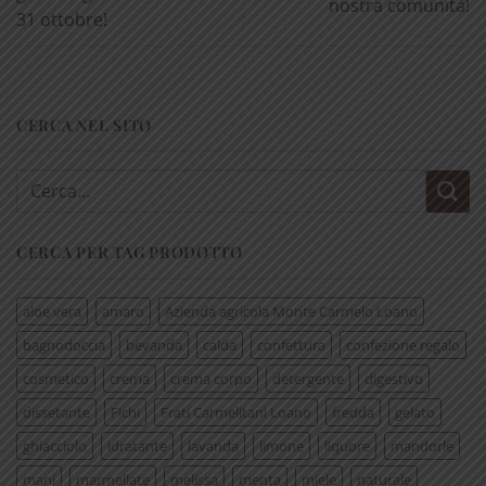
nostra comunità!
31 ottobre!
CERCA NEL SITO
Cerca:
CERCA PER TAG PRODOTTO
aloe vera
amaro
Azienda agricola Monte Carmelo Loano
bagnodoccia
bevanda
calda
confettura
confezione regalo
cosmetico
crema
crema corpo
detergente
digestivo
dissetante
Fichi
Frati Carmelitani Loano
fredda
gelato
ghiacciolo
idratante
lavanda
limone
liquore
mandorle
mani
marmellate
melissa
menta
miele
naturale