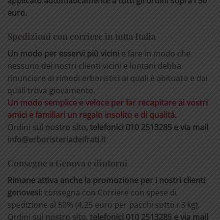
applicato automaticamente a tutti gli ordini sopra i 50
euro.
Spedizioni con corriere in tutta Italia
Un modo per esservi più vicini
e fare in modo che
nessuno dei nostri clienti vicini e lontani debba
rinunciare ai rimedi erboristici ai quali è abituato e dai
quali trova giovamento.
Un modo semplice e veloce per far recapitare ai vostri
amici e familiari un regalo insolito e di qualità.
Ordini
sul nostro sito
, telefonici 010 2513285 e via mail
info@erboristeriadeifrati.it
Consegne a Genova e dintorni
Rimane attiva anche la promozione per i nostri clienti
genovesi:
consegna con Corriere con spese di
spedizione al 50% (4,25 euro per pacchi sotto i 3 kg).
Ordini
sul nostro sito
, telefonici 010 2513285 e via mail