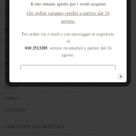
Il sito rimane aperto per i vostri acquisti
LE NOSTRE RUBRICHE
Gli ordini saranno spediti a partire dal 24
agosto.
Antica spezieria
Per ordini via e-mail o con messaggio in segreteria
I nostri consigli
al
010 2513285
, verrete ricontattati a partire dal 24
Ricette
agosto.
Bellezza
Spedizione gratuita per ordini
Aforismi
superiori a € 50
Eventi
Video
Curiosità
CERCA PER TAG ARTICOLI