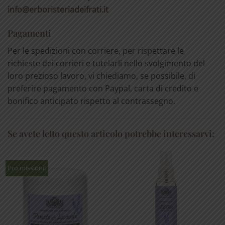
info@erboristeriadeifrati.it
Pagamenti
Per le spedizioni con corriere, per rispettare le
richieste dei corrieri e tutelarli nello svolgimento del
loro prezioso lavoro, vi chiediamo, se possibile, di
preferire pagamento con Paypal, carta di credito e
bonifico anticipato rispetto al contrassegno.
Se avete letto questo articolo potrebbe interessarvi:
Pro missioni!