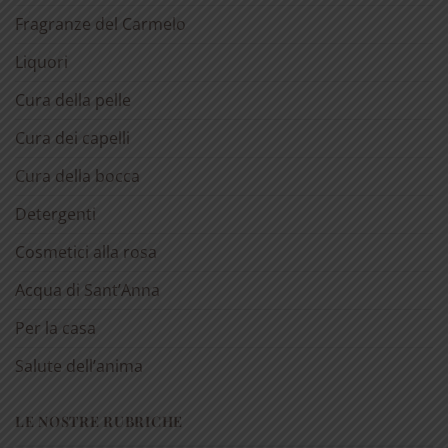
Fragranze del Carmelo
Liquori
Cura della pelle
Cura dei capelli
Cura della bocca
Detergenti
Cosmetici alla rosa
Acqua di Sant’Anna
Per la casa
Salute dell’anima
LE NOSTRE RUBRICHE