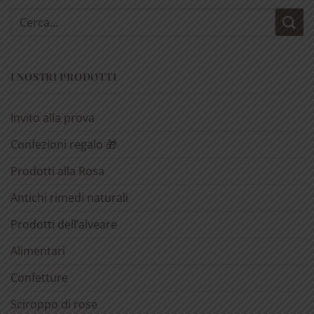
Cerca:
I NOSTRI PRODOTTI
Invito alla prova
Confezioni regalo 🎁
Prodotti alla Rosa
Antichi rimedi naturali
Prodotti dell’alveare
Alimentari
Confetture
Sciroppo di rose