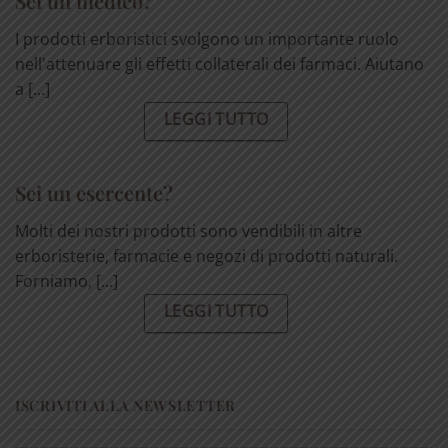
Sei un medico?
I prodotti erboristici svolgono un importante ruolo
nell'attenuare gli effetti collaterali dei farmaci. Aiutano
a [...]
LEGGI TUTTO
Sei un esercente?
Molti dei nostri prodotti sono vendibili in altre
erboristerie, farmacie e negozi di prodotti naturali.
Forniamo, [...]
LEGGI TUTTO
ISCRIVITI ALLA NEWSLETTER