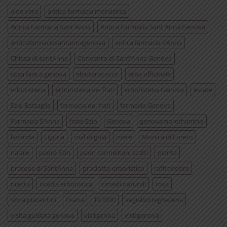
aloe vera
antica farmacia monastica
Antica Farmacia Sant'Anna
Antica Farmacia Sant'Anna Genova
anticafarmaciasantannagenova
antica farmacia s’Anna
Chiesa di santAnna
Convento di Sant'Anna Genova
cosa fare a genova
eleuterococco
erba officinale
erboristeria
erboristeria dei frati
erboristeria Genova
estate
Ezio Battaglia
farmacia dei frati
farmacia Genova
Farmacia S’Anna
frate Ezio
Genova
genovamorethanthis
lavanda
Liguria
mal di gola
miele
Monica di Loreto
natale
padre Ezio
padri carmelitani scalzi
pianta
presepe di SantAnna
prodotto erboristico
raffreddore
ricetta
ricetta erboristica
rimedi naturali
rosa
silvia piacentini
tisana
TV2000
vegiebotteghezena
visita guidata genova
visitgenoa
visitgenova