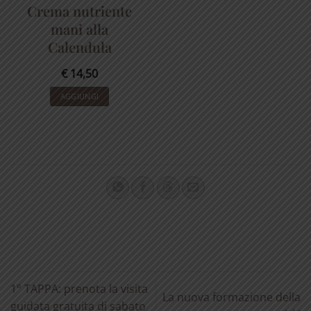
Crema nutriente
mani alla
Calendula
€
14,50
AGGIUNGI
1° TAPPA: prenota la visita
La nuova formazione della
guidata gratuita di sabato