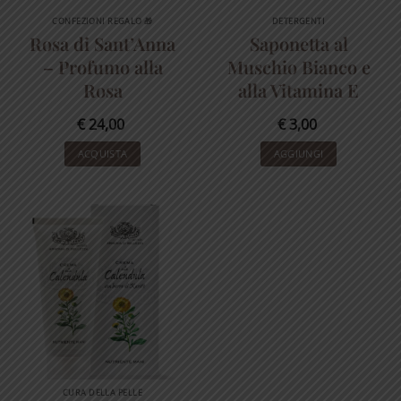
CONFEZIONI REGALO 🎁
DETERGENTI
Rosa di Sant’Anna
Saponetta al
– Profumo alla
Muschio Bianco e
Rosa
alla Vitamina E
€
24,00
€
3,00
ACQUISTA
AGGIUNGI
CURA DELLA PELLE