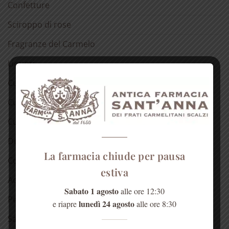
Confetture
Sciroppo di rose
Fragranze del Carmelo
Liquori
Cura della pelle
Cura dei capelli
Cura della bocca
Detergenti
La farmacia chiude per pausa
Cosmetici alla rosa
estiva
Acqua di Sant’Anna
Sabato 1 agosto
alle ore 12:30
Per la casa
lunedì 24 agosto
e riapre
alle ore 8:30
Salute dell’anima