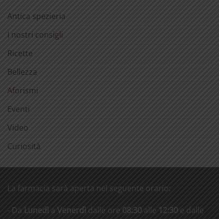
Antica spezieria
I nostri consigli
Ricette
Bellezza
Aforismi
Eventi
Video
Curiosità
La farmacia sarà aperta nel seguente orario:
- Da
Lunedì
a
Venerdì
dalle ore
08:30
alle
12:30
e dalle