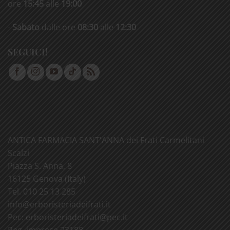
ore
15:45
alle
19:00
-
Sabato
dalle ore
08:30
alle
12:30
SEGUICI!
ANTICA FARMACIA SANT'ANNA dei Frati Carmelitani
Scalzi
Piazza S. Anna, 8
16125 Genova (Italy)
Tel. 010 25 13 285
info@
erboristeriadeifrati.it
Pec:
erboristeriadeifrati@
pec.it