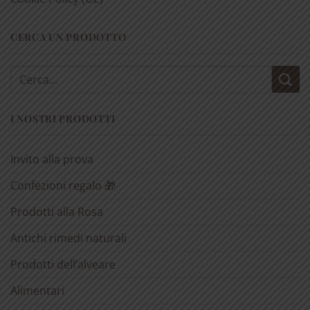
CERCA UN PRODOTTO
Cerca:
I NOSTRI PRODOTTI
Invito alla prova
Confezioni regalo 🎁
Prodotti alla Rosa
Antichi rimedi naturali
Prodotti dell’alveare
Alimentari