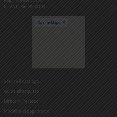
Reg. imprese 73188
P. IVA IT00624930103
Scarica il catalogo
Guida all’acquisto
Diritto di Recesso
Modalità di pagamento