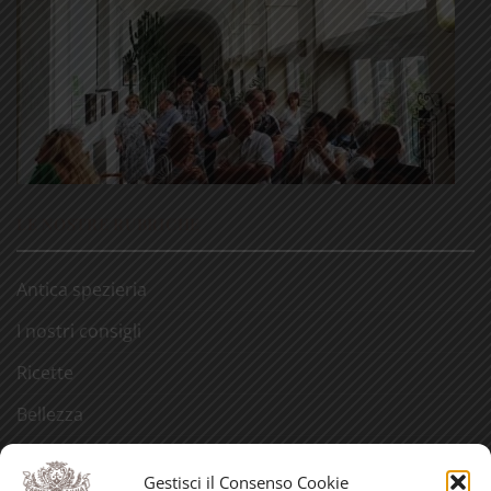
LE NOSTRE RUBRICHE
Antica spezieria
I nostri consigli
Ricette
Bellezza
Aforismi
Gestisci il Consenso Cookie