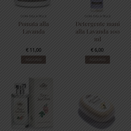
CURA DELLA PELLE
CURA DELLA PELLE
Pomata alla
Detergente mani
Lavanda
alla Lavanda 100
ml
€
11,00
€
6,00
AGGIUNGI
AGGIUNGI