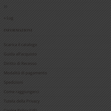
31
« Lug
INFORMAZIONI
Scarica il catalogo
Guida all’acquisto
Diritto di Recesso
Modalità di pagamento
Spedizioni
Come raggiungerci
Tutela della Privacy
Cookie Policy (UE)