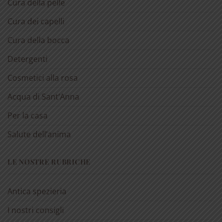
Cura della pelle
Cura dei capelli
Cura della bocca
Detergenti
Cosmetici alla rosa
Acqua di Sant’Anna
Per la casa
Salute dell’anima
LE NOSTRE RUBRICHE
Antica spezieria
I nostri consigli