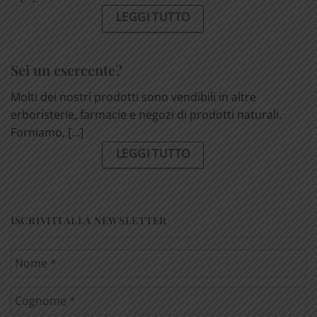
LEGGI TUTTO
Sei un esercente?
Molti dei nostri prodotti sono vendibili in altre
erboristerie, farmacie e negozi di prodotti naturali.
Forniamo, [...]
LEGGI TUTTO
ISCRIVITI ALLA NEWSLETTER