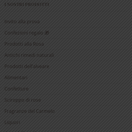
I NOSTRI PRODOTTI
Invito alla prova
Confezioni regalo 🎁
Prodotti alla Rosa
Antichi rimedi naturali
Prodotti dell’alveare
Alimentari
Confetture
Sciroppo di rose
Fragranze del Carmelo
Liquori