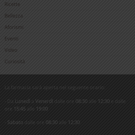
Ricette
Bellezza
Aforismi
Eventi
Video
Curiosità
La farmacia sarà aperta nel seguente orario:
- Da
Lunedì
a
Venerdì
dalle ore
08:30
alle
12:30
e dalle
ore
15:45
alle
19:00
-
Sabato
dalle ore
08:30
alle
12:30