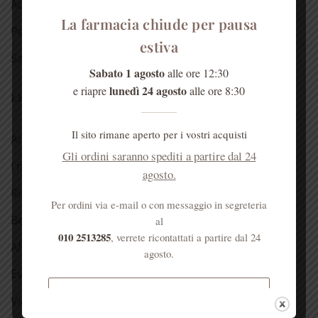
Acqua di Sant’Anna
La farmacia chiude per pausa
Per la casa
estiva
Salute dell’anima
Sabato 1 agosto
alle ore 12:30
lunedì 24 agosto
e riapre
alle ore 8:30
LE NOSTRE RUBRICHE
Il sito rimane aperto per i vostri acquisti
Antica spezieria
Gli ordini saranno spediti a partire dal 24
I nostri consigli
agosto.
Ricette
Per ordini via e-mail o con messaggio in segreteria
Bellezza
al
010 2513285
, verrete ricontattati a partire dal 24
Aforismi
agosto.
Eventi
Spedizione gratuita per ordini
Video
superiori a € 50