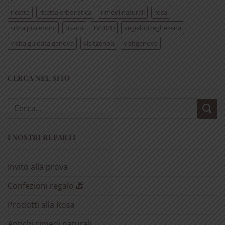
ricetta
ricetta erboristica
rimedi naturali
rosa
silvia piacentini
tisana
TV2000
vegiebotteghezena
visita guidata genova
visitgenoa
visitgenova
CERCA NEL SITO
Cerca:
I NOSTRI REPARTI
Invito alla prova
Confezioni regalo 🎁
Prodotti alla Rosa
Antichi rimedi naturali