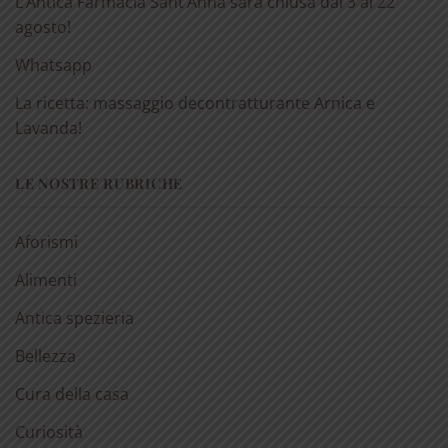
L’Antica Farmacia Sant’Anna sarà chiusa dal 3 al 22
agosto!
Whatsapp
La ricetta: massaggio decontratturante Arnica e
Lavanda!
LE NOSTRE RUBRICHE
Aforismi
Alimenti
Antica spezieria
Bellezza
Cura della casa
Curiosità