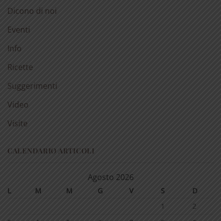
Dicono di noi
Eventi
Info
Ricette
Suggerimenti
Video
Visite
CALENDARIO ARTICOLI
Agosto 2026
L
M
M
G
V
S
D
1
2