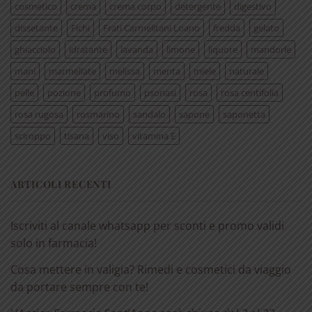
cosmetico
crema
crema corpo
detergente
digestivo
dissetante
Fichi
Frati Carmelitani Loano
fredda
gelato
ghiacciolo
idratante
lavanda
limone
liquore
mandorle
mani
marmellate
melissa
menta
miele
naturale
pelle
pozione
profumo
psoriasi
rosa
rosa centifolia
rosa rugosa
rosmarino
sandalo
sapone
saponetta
sciroppo
tisana
viso
vitamina E
ARTICOLI RECENTI
Iscriviti al canale whatsapp per sconti e promo validi
solo in farmacia!
Cosa mettere in valigia? Rimedi e cosmetici da viaggio
da portare sempre con te!