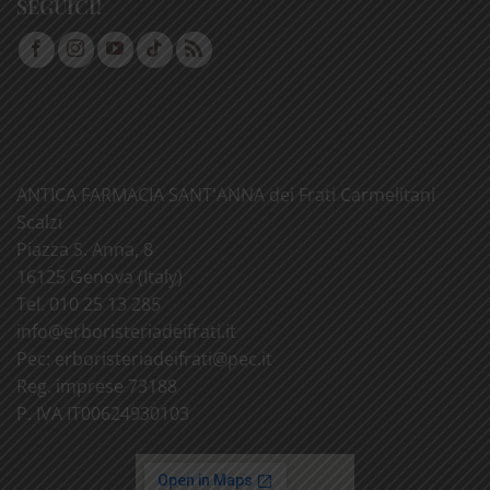
SEGUICI!
ANTICA FARMACIA SANT'ANNA dei Frati Carmelitani
Scalzi
Piazza S. Anna, 8
16125 Genova (Italy)
Tel. 010 25 13 285
info@
erboristeriadeifrati.it
Pec:
erboristeriadeifrati@
pec.it
Reg. imprese 73188
P. IVA IT00624930103