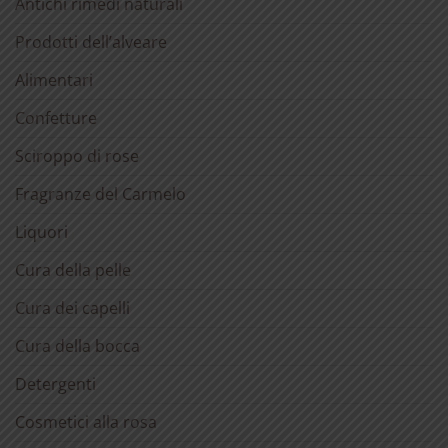
Antichi rimedi naturali
Prodotti dell’alveare
Alimentari
Confetture
Sciroppo di rose
Fragranze del Carmelo
Liquori
Cura della pelle
Cura dei capelli
Cura della bocca
Detergenti
Cosmetici alla rosa