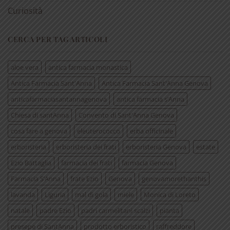
Curiosità
CERCA PER TAG ARTICOLI
aloe vera
antica farmacia monastica
Antica Farmacia Sant'Anna
Antica Farmacia Sant'Anna Genova
anticafarmaciasantannagenova
antica farmacia s’Anna
Chiesa di santAnna
Convento di Sant'Anna Genova
cosa fare a genova
eleuterococco
erba officinale
erboristeria
erboristeria dei frati
erboristeria Genova
estate
Ezio Battaglia
farmacia dei frati
farmacia Genova
Farmacia S’Anna
frate Ezio
Genova
genovamorethanthis
lavanda
Liguria
mal di gola
miele
Monica di Loreto
natale
padre Ezio
padri carmelitani scalzi
pianta
presepe di SantAnna
prodotto erboristico
raffreddore