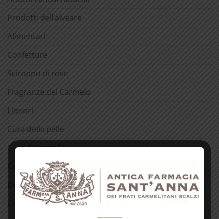
Prodotti dell’alveare
Alimentari
Confetture
Sciroppo di rose
Fragranze del Carmelo
Liquori
Cura della pelle
Cura dei capelli
Cura della bocca
Detergenti
Cosmetici alla rosa