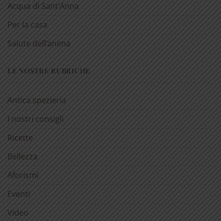
Acqua di Sant’Anna
Per la casa
Salute dell’anima
LE NOSTRE RUBRICHE
Antica spezieria
I nostri consigli
Ricette
Bellezza
Aforismi
Eventi
Video