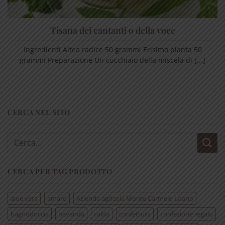
Tisana dei cantanti o della voce
Ingredienti Altea radice 50 grammi Erisimo pianta 50
grammi Preparazione Un cucchiaio della miscela di [...]
CERCA NEL SITO
Cerca:
CERCA PER TAG PRODOTTO
aloe vera
amaro
Azienda agricola Monte Carmelo Loano
bagnodoccia
bevanda
calda
confettura
confezione regalo