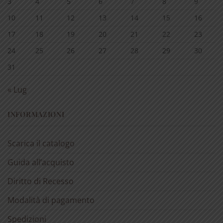
3
4
5
6
7
8
9
10
11
12
13
14
15
16
17
18
19
20
21
22
23
24
25
26
27
28
29
30
31
« Lug
INFORMAZIONI
Scarica il catalogo
Guida all’acquisto
Diritto di Recesso
Modalità di pagamento
Spedizioni