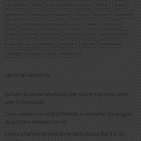
dissetante
Fichi
Frati Carmelitani Loano
fredda
gelato
ghiacciolo
idratante
lavanda
limone
liquore
mandorle
mani
marmellate
melissa
menta
miele
naturale
pelle
pozione
profumo
psoriasi
rosa
rosa centifolia
rosa rugosa
rosmarino
sandalo
sapone
saponetta
sciroppo
tisana
viso
vitamina E
ARTICOLI RECENTI
Iscriviti al canale whatsapp per sconti e promo validi
solo in farmacia!
Cosa mettere in valigia? Rimedi e cosmetici da viaggio
da portare sempre con te!
L’Antica Farmacia Sant’Anna sarà chiusa dal 3 al 22