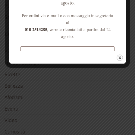
agosto.
Per la casa
Per ordini via e-mail o con messaggio in segreteria
Salute dell’anima
al
010 2513285
, verrete ricontattati a partire dal 24
LE NOSTRE RUBRICHE
agosto.
Antica spezieria
Spedizione gratuita per ordini
superiori a € 50
I nostri consigli
Ricette
Bellezza
Aforismi
Eventi
Video
Curiosità