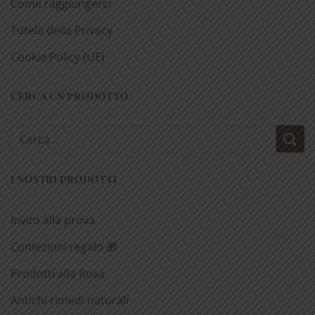
Come raggiungerci
Tutela della Privacy
Cookie Policy (UE)
CERCA UN PRODOTTO
Cerca:
I NOSTRI PRODOTTI
Invito alla prova
Confezioni regalo 🎁
Prodotti alla Rosa
Antichi rimedi naturali