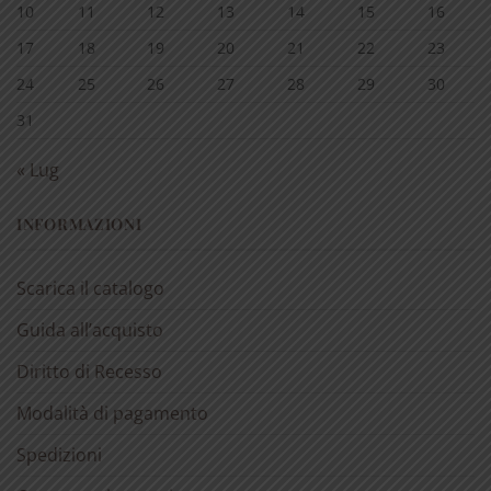
10
11
12
13
14
15
16
17
18
19
20
21
22
23
24
25
26
27
28
29
30
31
« Lug
INFORMAZIONI
Scarica il catalogo
Guida all’acquisto
Diritto di Recesso
Modalità di pagamento
Spedizioni