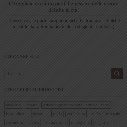
L’Angelica: un aiuto per il benessere delle donne
di tutte le età!
L'inverno è alle porte, prepariamoci ad affrontare le tipiche
malattie da raffreddamento della stagione fredda [...]
CERCA NEL SITO
Cerca:
CERCA PER TAG PRODOTTO
aloe vera
amaro
Azienda agricola Monte Carmelo Loano
bagnodoccia
bevanda
calda
confettura
confezione regalo
cosmetico
crema
crema corpo
detergente
digestivo