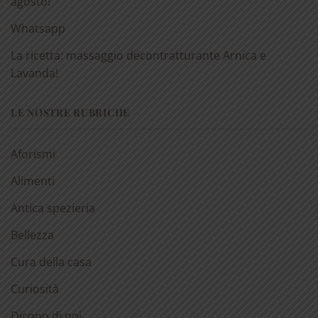
agosto!
Whatsapp
La ricetta: massaggio decontratturante Arnica e
Lavanda!
LE NOSTRE RUBRICHE
Aforismi
Alimenti
Antica spezieria
Bellezza
Cura della casa
Curiosità
Dicono di noi