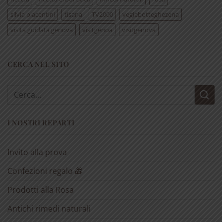
silvia piacentini
tisana
TV2000
vegiebotteghezena
visita guidata genova
visitgenoa
visitgenova
CERCA NEL SITO
Cerca:
I NOSTRI REPARTI
Invito alla prova
Confezioni regalo 🎁
Prodotti alla Rosa
Antichi rimedi naturali