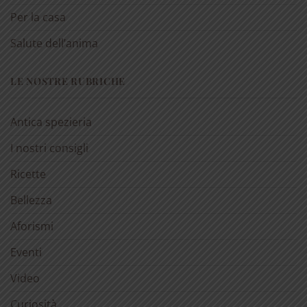
Per la casa
Salute dell’anima
LE NOSTRE RUBRICHE
Antica spezieria
I nostri consigli
Ricette
Bellezza
Aforismi
Eventi
Video
Curiosità