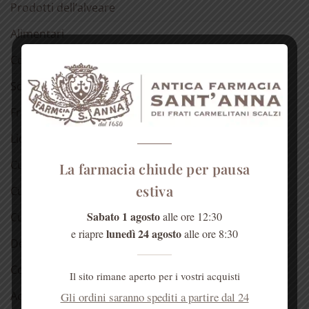
Prodotti dell’alveare
Alimentari
Confetture
Sciroppo di rose
Fragranze del Carmelo
Liquori
Cura della pelle
La farmacia chiude per pausa
estiva
Cura dei capelli
Sabato 1 agosto
alle ore 12:30
Cura della bocca
lunedì 24 agosto
e riapre
alle ore 8:30
Detergenti
Cosmetici alla rosa
Il sito rimane aperto per i vostri acquisti
Acqua di Sant’Anna
Gli ordini saranno spediti a partire dal 24