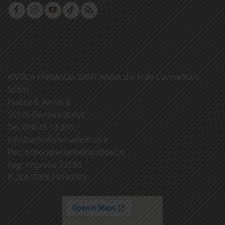
ANTICA FARMACIA SANT'ANNA dei Frati Carmelitani
Scalzi
Piazza S. Anna, 8
16125 Genova (Italy)
Tel. 010 25 13 285
info@
erboristeriadeifrati.it
Pec:
erboristeriadeifrati@
pec.it
Reg. imprese 73188
P. IVA IT00624930103