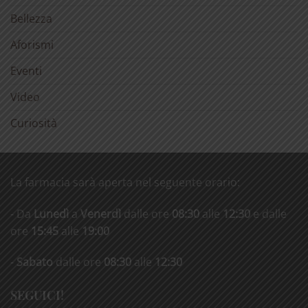
Bellezza
Aforismi
Eventi
Video
Curiosità
La farmacia sarà aperta nel seguente orario:
- Da
Lunedì
a
Venerdì
dalle ore
08:30
alle
12:30
e dalle
ore
15:45
alle
19:00
-
Sabato
dalle ore
08:30
alle
12:30
SEGUICI!