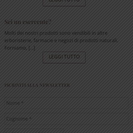
Sei un esercente?
Molti dei nostri prodotti sono vendibili in altre
erboristerie, farmacie e negozi di prodotti naturali.
Forniamo, [...]
LEGGI TUTTO
ISCRIVITI ALLA NEWSLETTER