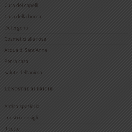
Cura dei capelli
Cura della bocca
Detergenti
Cosmetici alla rosa
Acqua di Sant’Anna
Per la casa
Salute dell’anima
LE NOSTRE RUBRICHE
Antica spezieria
I nostri consigli
Ricette