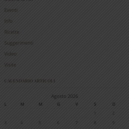
Eventi
Info
Ricette
Suggerimenti
Video
Visite
CALENDARIO ARTICOLI
Agosto 2026
L
M
M
G
V
S
D
1
2
3
4
5
6
7
8
9