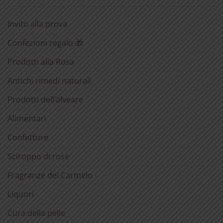
Invito alla prova
Confezioni regalo 🎁
Prodotti alla Rosa
Antichi rimedi naturali
Prodotti dell’alveare
Alimentari
Confetture
Sciroppo di rose
Fragranze del Carmelo
Liquori
Cura della pelle