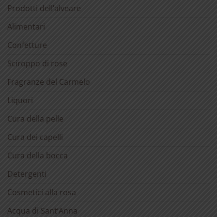
Prodotti dell’alveare
Alimentari
Confetture
Sciroppo di rose
Fragranze del Carmelo
Liquori
Cura della pelle
Cura dei capelli
Cura della bocca
Detergenti
Cosmetici alla rosa
Acqua di Sant’Anna