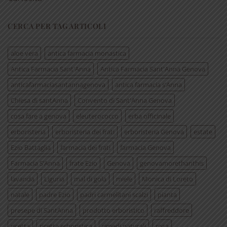
CERCA PER TAG ARTICOLI
aloe vera
antica farmacia monastica
Antica Farmacia Sant'Anna
Antica Farmacia Sant'Anna Genova
anticafarmaciasantannagenova
antica farmacia s’Anna
Chiesa di santAnna
Convento di Sant'Anna Genova
cosa fare a genova
eleuterococco
erba officinale
erboristeria
erboristeria dei frati
erboristeria Genova
estate
Ezio Battaglia
farmacia dei frati
farmacia Genova
Farmacia S’Anna
frate Ezio
Genova
genovamorethanthis
lavanda
Liguria
mal di gola
miele
Monica di Loreto
natale
padre Ezio
padri carmelitani scalzi
pianta
presepe di SantAnna
prodotto erboristico
raffreddore
ricetta
ricetta erboristica
rimedi naturali
rosa