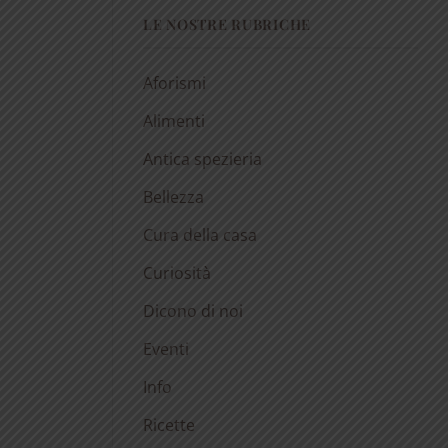
LE NOSTRE RUBRICHE
Aforismi
Alimenti
Antica spezieria
Bellezza
Cura della casa
Curiosità
Dicono di noi
Eventi
Info
Ricette