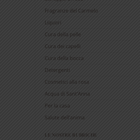
Fragranze del Carmelo
Liquori
Cura della pelle
Cura dei capelli
Cura della bocca
Detergenti
Cosmetici alla rosa
Acqua di Sant’Anna
Per la casa
Salute dell’anima
LE NOSTRE RUBRICHE