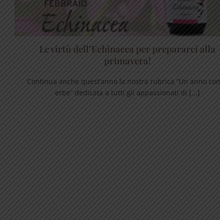
Le virtù dell’Echinacea per prepararci alla
primavera!
Continua anche quest’anno la nostra rubrica “Un anno con
erbe” dedicata a tutti gli appassionati di [...]