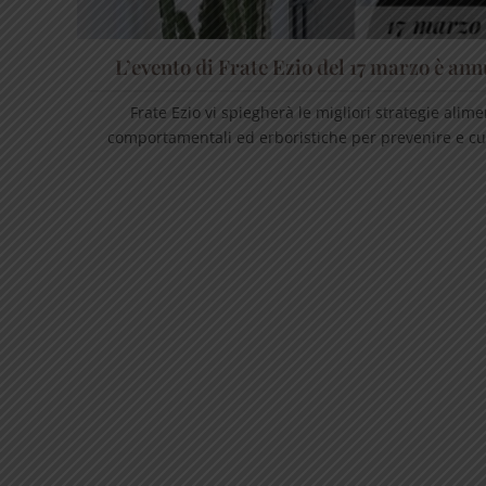
L’evento di Frate Ezio del 17 marzo è ann
Frate Ezio vi spiegherà le migliori strategie alime
comportamentali ed erboristiche per prevenire e cur