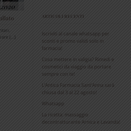
ARTICOLI RECENTI
ullato
ntari,
Iscriviti al canale whatsapp per
are [...]
sconti e promo validi solo in
farmacia!
Cosa mettere in valigia? Rimedi e
cosmetici da viaggio da portare
sempre con te!
L’Antica Farmacia Sant’Anna sarà
chiusa dal 3 al 22 agosto!
Whatsapp
La ricetta: massaggio
decontratturante Arnica e Lavanda!