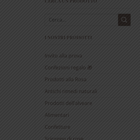
CERCA UN PRODOTTO
Cerca:
I NOSTRI PRODOTTI
Invito alla prova
Confezioni regalo 🎁
Prodotti alla Rosa
Antichi rimedi naturali
Prodotti dell’alveare
Alimentari
Confetture
Sciroppo di rose