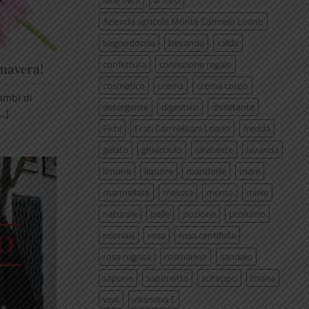
aloe vera
amaro
Azienda agricola Monte Carmelo Loano
bagnodoccia
bevanda
calda
confettura
confezione regalo
imavera!
cosmetico
crema
crema corpo
ambi di
detergente
digestivo
dissetante
.]
Fichi
Frati Carmelitani Loano
fredda
gelato
ghiacciolo
idratante
lavanda
limone
liquore
mandorle
mani
marmellate
melissa
menta
miele
naturale
pelle
pozione
profumo
psoriasi
rosa
rosa centifolia
rosa rugosa
rosmarino
sandalo
sapone
saponetta
sciroppo
tisana
viso
vitamina E