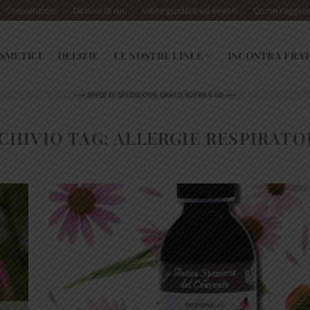
Convenzioni
Dicono di noi
Visite guidate ed eventi
Come raggiun
SMETICI
DELIZIE
LE NOSTRE LINEE
INCONTRA FRAT
•••• SPESE DI SPEDIZIONE GRATIS SOPRA € 50 ••••
CHIVIO TAG:
ALLERGIE RESPIRATO