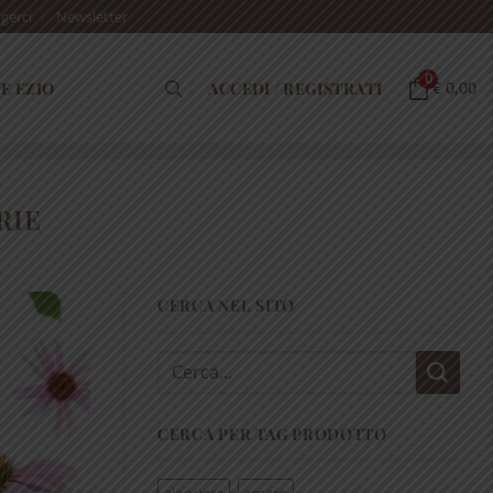
gerci
Newsletter
0
E EZIO
ACCEDI / REGISTRATI
€ 0,00
RIE
CERCA NEL SITO
Cerca:
CERCA PER TAG PRODOTTO