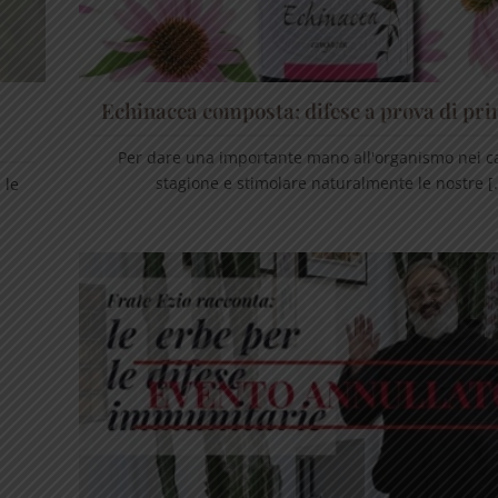
Echinacea composta: difese a prova di pr
Per dare una importante mano all'organismo nei c
stagione e stimolare naturalmente le nostre [..
 le