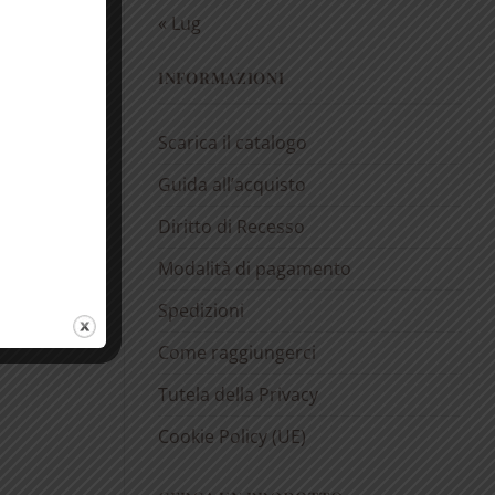
« Lug
INFORMAZIONI
Scarica il catalogo
Guida all’acquisto
Diritto di Recesso
Modalità di pagamento
Spedizioni
Come raggiungerci
Tutela della Privacy
Cookie Policy (UE)