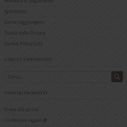
Modalità di pagamento
Spedizioni
Come raggiungerci
Tutela della Privacy
Cookie Policy (UE)
CERCA UN PRODOTTO
Cerca:
I NOSTRI PRODOTTI
Invito alla prova
Confezioni regalo 🎁