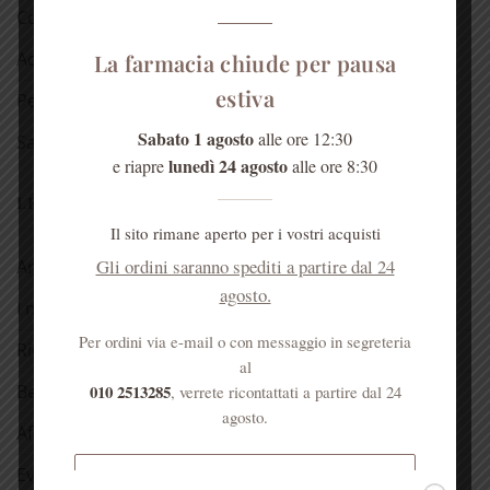
Cosmetici alla rosa
Acqua di Sant’Anna
La farmacia chiude per pausa
estiva
Per la casa
Sabato 1 agosto
alle ore 12:30
Salute dell’anima
lunedì 24 agosto
e riapre
alle ore 8:30
LE NOSTRE RUBRICHE
Il sito rimane aperto per i vostri acquisti
Gli ordini saranno spediti a partire dal 24
Antica spezieria
agosto.
I nostri consigli
Per ordini via e-mail o con messaggio in segreteria
Ricette
al
010 2513285
Bellezza
, verrete ricontattati a partire dal 24
agosto.
Aforismi
Eventi
Spedizione gratuita per ordini