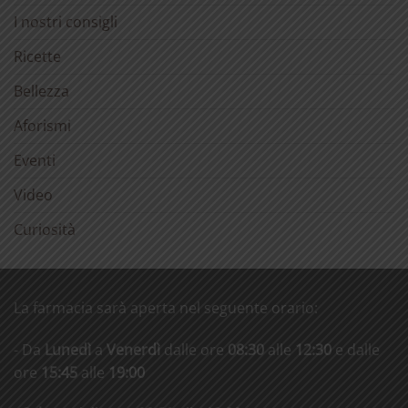
I nostri consigli
Ricette
Bellezza
Aforismi
Eventi
Video
Curiosità
La farmacia sarà aperta nel seguente orario:
- Da
Lunedì
a
Venerdì
dalle ore
08:30
alle
12:30
e dalle
ore
15:45
alle
19:00