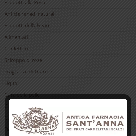
Prodotti alla Rosa
Antichi rimedi naturali
Prodotti dell’alveare
Alimentari
Confetture
Sciroppo di rose
Fragranze del Carmelo
Liquori
Cura della pelle
Cura dei capelli
Cura della bocca
Detergenti