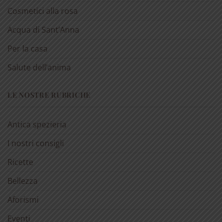
Cosmetici alla rosa
Acqua di Sant’Anna
Per la casa
Salute dell’anima
LE NOSTRE RUBRICHE
Antica spezieria
I nostri consigli
Ricette
Bellezza
Aforismi
Eventi