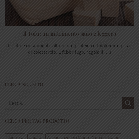
Il Tofu: un nutrimento sano e leggero
Il Tofu è un alimento altamente proteico e totalmente privo
di colesterolo. È febbrifugo, regola il [...]
CERCA NEL SITO
Cerca:
CERCA PER TAG PRODOTTO
aloe vera
amaro
Azienda agricola Monte Carmelo Loano