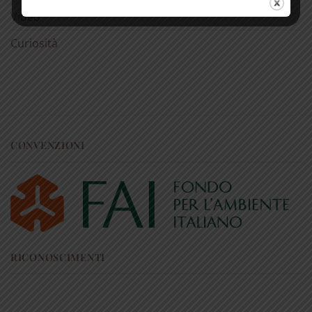
superiori a € 50
Video
Curiosità
CONVENZIONI
RICONOSCIMENTI