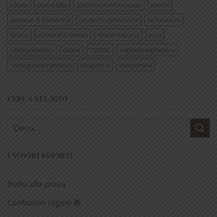
natale
padre Ezio
padri carmelitani scalzi
pianta
presepe di SantAnna
prodotto erboristico
raffreddore
ricetta
ricetta erboristica
rimedi naturali
rosa
silvia piacentini
tisana
TV2000
vegiebotteghezena
visita guidata genova
visitgenoa
visitgenova
CERCA NEL SITO
Cerca:
I NOSTRI REPARTI
Invito alla prova
Confezioni regalo 🎁