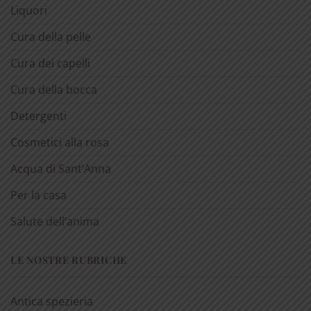
Liquori
Cura della pelle
Cura dei capelli
Cura della bocca
Detergenti
Cosmetici alla rosa
Acqua di Sant’Anna
Per la casa
Salute dell’anima
LE NOSTRE RUBRICHE
Antica spezieria