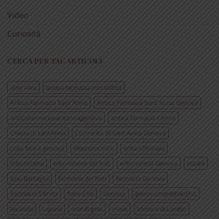
Video
Curiosità
CERCA PER TAG ARTICOLI
aloe vera
antica farmacia monastica
Antica Farmacia Sant'Anna
Antica Farmacia Sant'Anna Genova
anticafarmaciasantannagenova
antica farmacia s’Anna
Chiesa di santAnna
Convento di Sant'Anna Genova
cosa fare a genova
eleuterococco
erba officinale
erboristeria
erboristeria dei frati
erboristeria Genova
estate
Ezio Battaglia
farmacia dei frati
farmacia Genova
Farmacia S’Anna
frate Ezio
Genova
genovamorethanthis
lavanda
Liguria
mal di gola
miele
Monica di Loreto