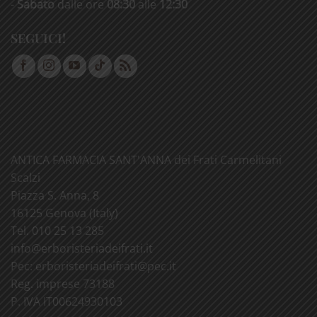
-
Sabato
dalle ore
08:30
alle
12:30
SEGUICI!
ANTICA FARMACIA SANT'ANNA dei Frati Carmelitani
Scalzi
Piazza S. Anna, 8
16125 Genova (Italy)
Tel. 010 25 13 285
info@
erboristeriadeifrati.it
Pec:
erboristeriadeifrati@
pec.it
Reg. imprese 73188
P. IVA IT00624930103