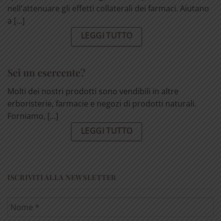
nell'attenuare gli effetti collaterali dei farmaci. Aiutano
a [...]
LEGGI TUTTO
Sei un esercente?
Molti dei nostri prodotti sono vendibili in altre
erboristerie, farmacie e negozi di prodotti naturali.
Forniamo, [...]
LEGGI TUTTO
ISCRIVITI ALLA NEWSLETTER