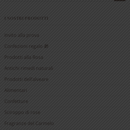
I NOSTRI PRODOTTI
Invito alla prova
Confezioni regalo 🎁
Prodotti alla Rosa
Antichi rimedi naturali
Prodotti dell’alveare
Alimentari
Confetture
Sciroppo di rose
Fragranze del Carmelo