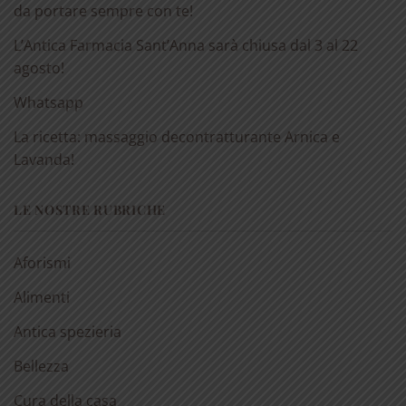
da portare sempre con te!
L’Antica Farmacia Sant’Anna sarà chiusa dal 3 al 22
agosto!
Whatsapp
La ricetta: massaggio decontratturante Arnica e
Lavanda!
LE NOSTRE RUBRICHE
Aforismi
Alimenti
Antica spezieria
Bellezza
Cura della casa