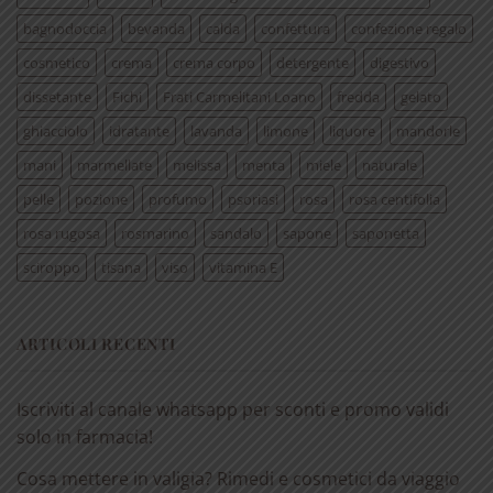
bagnodoccia
bevanda
calda
confettura
confezione regalo
cosmetico
crema
crema corpo
detergente
digestivo
dissetante
Fichi
Frati Carmelitani Loano
fredda
gelato
ghiacciolo
idratante
lavanda
limone
liquore
mandorle
mani
marmellate
melissa
menta
miele
naturale
pelle
pozione
profumo
psoriasi
rosa
rosa centifolia
rosa rugosa
rosmarino
sandalo
sapone
saponetta
sciroppo
tisana
viso
vitamina E
ARTICOLI RECENTI
Iscriviti al canale whatsapp per sconti e promo validi
solo in farmacia!
Cosa mettere in valigia? Rimedi e cosmetici da viaggio