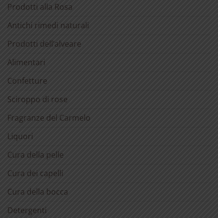
Prodotti alla Rosa
Antichi rimedi naturali
Prodotti dell’alveare
Alimentari
Confetture
Sciroppo di rose
Fragranze del Carmelo
Liquori
Cura della pelle
Cura dei capelli
Cura della bocca
Detergenti