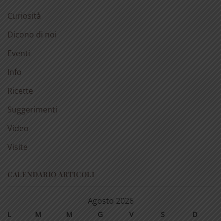
Curiosità
Dicono di noi
Eventi
Info
Ricette
Suggerimenti
Video
Visite
CALENDARIO ARTICOLI
Agosto 2026
L
M
M
G
V
S
D