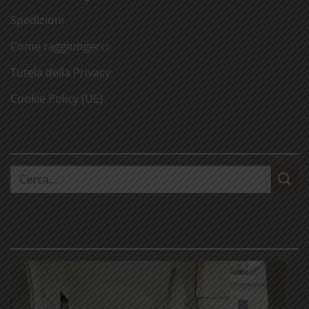
Spedizioni
Come raggiungerci
Tutela della Privacy
Cookie Policy (UE)
CERCA NEL SITO
Cerca:
LE NOSTRE VISITE GUIDATE