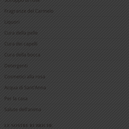
Sciroppo di rose
Fragranze del Carmelo
Liquori
Cura della pelle
Cura dei capelli
Cura della bocca
Detergenti
Cosmetici alla rosa
Acqua di Sant’Anna
Per la casa
Salute dell’anima
LE NOSTRE RUBRICHE