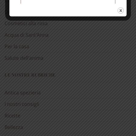
Cura della bocca
Spedizione gratuita per ordini
Detergenti
superiori a € 50
Cosmetici alla rosa
Acqua di Sant’Anna
Per la casa
Salute dell’anima
LE NOSTRE RUBRICHE
Antica spezieria
I nostri consigli
Ricette
Bellezza