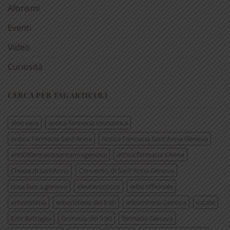
Aforismi
Eventi
Video
Curiosità
CERCA PER TAG ARTICOLI
aloe vera
antica farmacia monastica
Antica Farmacia Sant'Anna
Antica Farmacia Sant'Anna Genova
anticafarmaciasantannagenova
antica farmacia s’Anna
Chiesa di santAnna
Convento di Sant'Anna Genova
cosa fare a genova
eleuterococco
erba officinale
erboristeria
erboristeria dei frati
erboristeria Genova
estate
Ezio Battaglia
farmacia dei frati
farmacia Genova