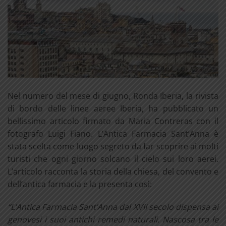
Nel numero del mese di giugno, Ronda Iberia, la rivista
di bordo delle linee aeree Iberia, ha pubblicato un
bellissimo articolo firmato da Maria Contreras con il
fotografo Luigi Fiano. L’Antica Farmacia Sant’Anna è
stata scelta come luogo segreto da far scoprire ai molti
turisti che ogni giorno solcano il cielo sui loro aerei.
L’articolo racconta la storia della chiesa, del convento e
dell’antica farmacia e la presenta così:
“L’Antica Farmacia Sant’Anna dal XVII secolo dispensa ai
genovesi i suoi antichi remedi naturali. Nascosa tra le