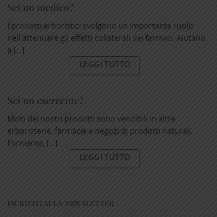
Sei un medico?
I prodotti erboristici svolgono un importante ruolo
nell'attenuare gli effetti collaterali dei farmaci. Aiutano
a [...]
LEGGI TUTTO
Sei un esercente?
Molti dei nostri prodotti sono vendibili in altre
erboristerie, farmacie e negozi di prodotti naturali.
Forniamo, [...]
LEGGI TUTTO
ISCRIVITI ALLA NEWSLETTER