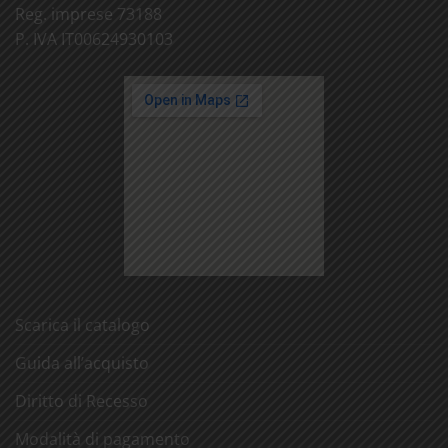
Reg. imprese 73188
P. IVA IT00624930103
Scarica il catalogo
Guida all’acquisto
Diritto di Recesso
Modalità di pagamento