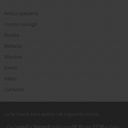
Antica spezieria
I nostri consigli
Ricette
Bellezza
Aforismi
Eventi
Video
Curiosità
La farmacia sarà aperta nel seguente orario:
- Da
Lunedì
a
Venerdì
dalle ore
08:30
alle
12:30
e dalle