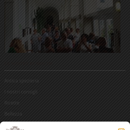
LE NOSTRE RUBRICHE
Antica spezieria
I nostri consigli
Ricette
Bellezza
Aforismi