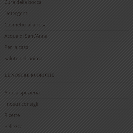
Cura della bocca
Detergenti
Cosmetici alla rosa
Acqua di Sant’Anna
Per la casa
Salute dell’anima
LE NOSTRE RUBRICHE
Antica spezieria
I nostri consigli
Ricette
Bellezza