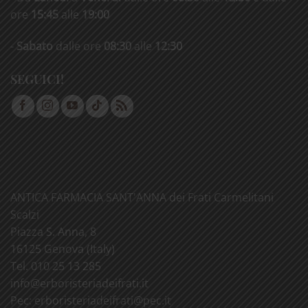
ore
15:45
alle
19:00
-
Sabato
dalle ore
08:30
alle
12:30
SEGUICI!
ANTICA FARMACIA SANT'ANNA dei Frati Carmelitani
Scalzi
Piazza S. Anna, 8
16125 Genova (Italy)
Tel. 010 25 13 285
info@
erboristeriadeifrati.it
Pec:
erboristeriadeifrati@
pec.it