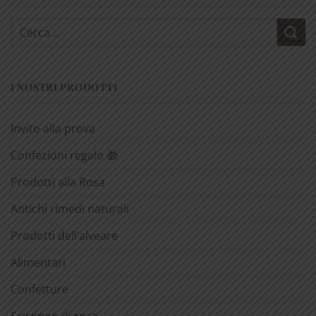
Cerca:
I NOSTRI PRODOTTI
Invito alla prova
Confezioni regalo 🎁
Prodotti alla Rosa
Antichi rimedi naturali
Prodotti dell’alveare
Alimentari
Confetture