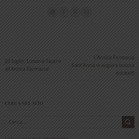
L’Antica Farmacia
29 luglio: Lunaria Teatro
Sant’Anna vi augura buona
all’Antica Farmacia!
estate!!!
CERCA NEL SITO
Cerca: