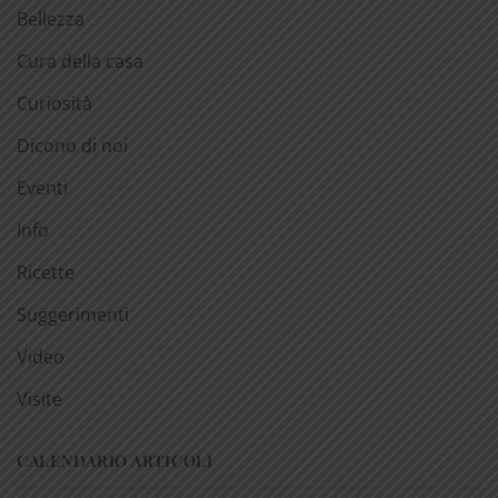
Bellezza
Cura della casa
Curiosità
Dicono di noi
Eventi
Info
Ricette
Suggerimenti
Video
Visite
CALENDARIO ARTICOLI