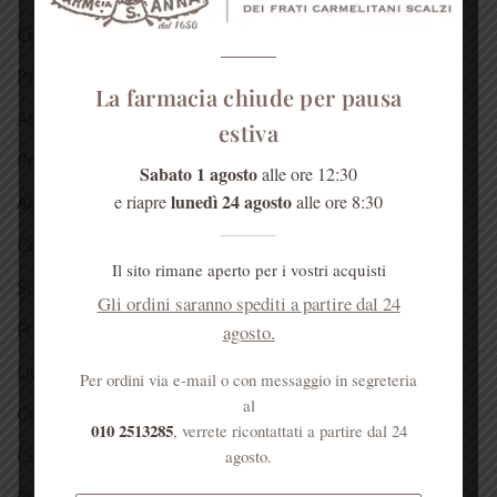
Confezioni regalo 🎁
Prodotti alla Rosa
La farmacia chiude per pausa
Antichi rimedi naturali
estiva
Prodotti dell’alveare
Sabato 1 agosto
alle ore 12:30
lunedì 24 agosto
e riapre
alle ore 8:30
Alimentari
Confetture
Il sito rimane aperto per i vostri acquisti
Sciroppo di rose
Gli ordini saranno spediti a partire dal 24
Fragranze del Carmelo
agosto.
Liquori
Per ordini via e-mail o con messaggio in segreteria
al
Cura della pelle
010 2513285
, verrete ricontattati a partire dal 24
Cura dei capelli
agosto.