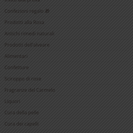
Confezioni regalo 🎁
Prodotti alla Rosa
Antichi rimedi naturali
Prodotti dell’alveare
Alimentari
Confetture
Sciroppo di rose
Fragranze del Carmelo
Liquori
Cura della pelle
Cura dei capelli