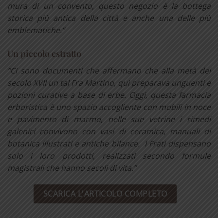
mura di un convento, questo negozio è la bottega
storica più antica della città e anche una delle più
emblematiche.”
Un piccolo estratto
“Ci sono documenti che affermano che alla metà del
secolo XVII un tal Fra Martino, qui preparava unguenti e
pozioni curative a base di erbe. Oggi, questa farmacia
erboristica è uno spazio accogliente con mobili in noce
e pavimento di marmo, nelle sue vetrine i rimedi
galenici convivono con vasi di ceramica, manuali di
botanica illustrati e antiche bilance. I Frati dispensano
solo i loro prodotti, realizzati secondo formule
magistrali che hanno secoli di vita.”
SCARICA L'ARTICOLO COMPLETO