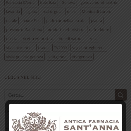
Farmacia S’Anna
frate Ezio
Genova
genovamorethanthis
lavanda
Liguria
mal di gola
miele
Monica di Loreto
natale
padre Ezio
padri carmelitani scalzi
pianta
presepe di SantAnna
prodotto erboristico
raffreddore
ricetta
ricetta erboristica
rimedi naturali
rosa
silvia piacentini
tisana
TV2000
vegiebotteghezena
visita guidata genova
visitgenoa
visitgenova
CERCA NEL SITO
Cerca:
I NOSTRI REPARTI
Invito alla prova