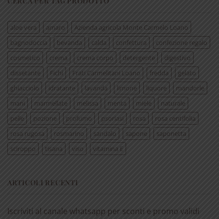
CERCA PER TAG PRODOTTO
aloe vera
amaro
Azienda agricola Monte Carmelo Loano
bagnodoccia
bevanda
calda
confettura
confezione regalo
cosmetico
crema
crema corpo
detergente
digestivo
dissetante
Fichi
Frati Carmelitani Loano
fredda
gelato
ghiacciolo
idratante
lavanda
limone
liquore
mandorle
mani
marmellate
melissa
menta
miele
naturale
pelle
pozione
profumo
psoriasi
rosa
rosa centifolia
rosa rugosa
rosmarino
sandalo
sapone
saponetta
sciroppo
tisana
viso
vitamina E
ARTICOLI RECENTI
Iscriviti al canale whatsapp per sconti e promo validi