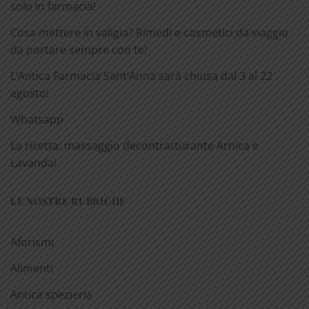
solo in farmacia!
Cosa mettere in valigia? Rimedi e cosmetici da viaggio
da portare sempre con te!
L’Antica Farmacia Sant’Anna sarà chiusa dal 3 al 22
agosto!
Whatsapp
La ricetta: massaggio decontratturante Arnica e
Lavanda!
LE NOSTRE RUBRICHE
Aforismi
Alimenti
Antica spezieria