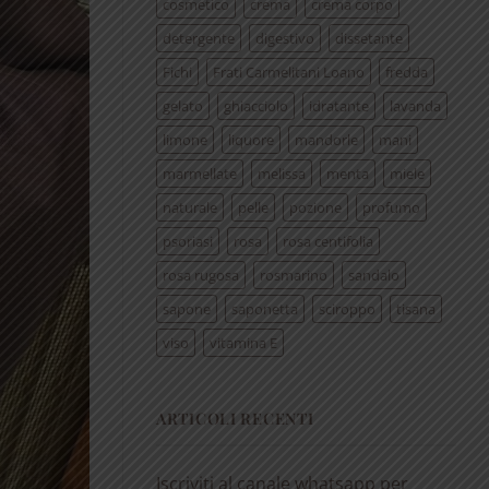
cosmetico
crema
crema corpo
detergente
digestivo
dissetante
Fichi
Frati Carmelitani Loano
fredda
gelato
ghiacciolo
idratante
lavanda
limone
liquore
mandorle
mani
marmellate
melissa
menta
miele
naturale
pelle
pozione
profumo
psoriasi
rosa
rosa centifolia
rosa rugosa
rosmarino
sandalo
sapone
saponetta
sciroppo
tisana
viso
vitamina E
ARTICOLI RECENTI
Iscriviti al canale whatsapp per