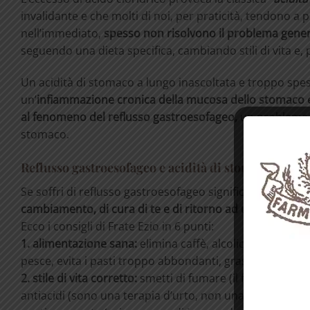
invalidante e che molti di noi, per praticità, tendono a p
nell’immediato,
spesso non risolvono il problema gener
seguendo una dieta specifica, cambiando stili di vita e, 
Un acidità di stomaco a lungo inascoltata e troppo spe
un’
infiammazione cronica della mucosa dello stomaco e 
al fenomeno del reflusso gastroesofageo,
un problema f
stomaco.
Reflusso gastroesofageo e acidità di stomaco: la sol
Se soffri di reflusso gastroesofageo significa che
per te 
cambiamento, di cura di te e di ritorno ad una vita più 
Ecco i consigli di Frate Ezio in 6 punti:
1. alimentazione sana:
elimina caffè, alcolici e cibi picca
pesce, evita i pasti troppo abbondanti, grassi e difficilme
2. stile di vita corretto:
smetti di fumare (il fumo stimola
antiacidi (sono una terapia d’urto, non una cura), evit