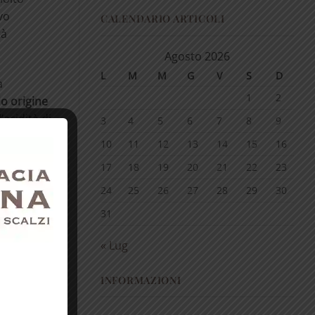
vo
CALENDARIO ARTICOLI
tà
Agosto 2026
L
M
M
G
V
S
D
a
1
2
o origine
acidità di
3
4
5
6
7
8
9
10
11
12
13
14
15
16
17
18
19
20
21
22
23
24
25
26
27
28
29
30
trategia di
31
« Lug
 bianche e
INFORMAZIONI
one di