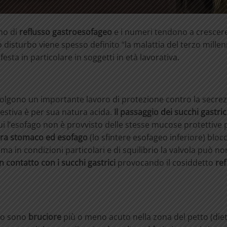
ono di
reflusso gastroesofageo
e i numeri tendono a crescer
isturbo viene spesso definito “la malattia del terzo millen
esta in particolare in soggetti in età lavorativa.
volgono un importante lavoro di protezione contro la secre
gestiva è per sua natura acida.
Il passaggio dei succhi gastric
cui l’esofago non è provvisto delle stesse mucose protettive 
para stomaco ed esofago
(lo sfintere esofageo inferiore) bloc
, ma in condizioni particolari e di squilibrio la valvola può no
in contatto con i succhi gastrici
provocando il cosiddetto
ref
geo sono
bruciore
più o meno acuto nella zona del petto (diet