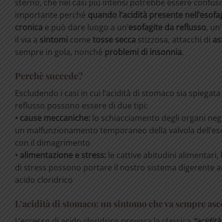
sterno, che nei casi più intensi potrebbe essere confus
importante perché
quando l’acidità presente nell’esof
cronica
e può dare luogo a un’
esofagite da reflusso
, un
il via a
sintomi
come
tosse secca
stizzosa, attacchi di
a
sempre in gola, nonché
problemi di insonnia
.
Perchè succede?
Escludendo i casi in cui l’acidità di stomaco sia spiegat
reflusso possono essere di due tipi:
• cause meccaniche:
lo schiacciamento degli organi negl
un malfunzionamento temporaneo della valvola dell’eso
con il dimagrimento
• alimentazione e stress:
le cattive abitudini alimentari, 
di stress possono portare il nostro sistema digerente a
acido cloridrico
L’acidità di stomaco: un sintomo che va sempre asc
L’eccesso di acido cloridrico provoca la classica
“acidit