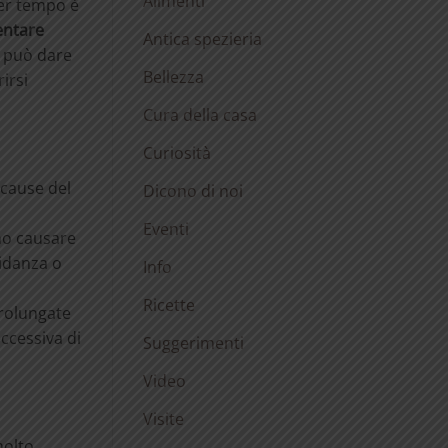
Alimenti
per tempo è
entare
Antica spezieria
e può dare
Bellezza
irsi
Cura della casa
Curiosità
e cause del
Dicono di noi
Eventi
ono causare
idanza o
Info
Ricette
 prolungate
ccessiva di
Suggerimenti
Video
Visite
molto