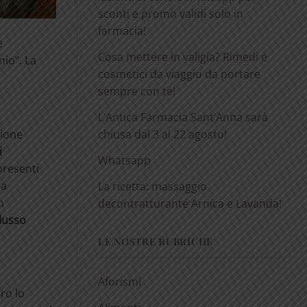
sconti e promo validi solo in
farmacia!
e
Cosa mettere in valigia? Rimedi e
nio”. La
cosmetici da viaggio da portare
sempre con te!
L’Antica Farmacia Sant’Anna sarà
zione
chiusa dal 3 al 22 agosto!
i
Whatsapp
presenti
ca
La ricetta: massaggio
n
decontratturante Arnica e Lavanda!
lusso
LE NOSTRE RUBRICHE
Aforismi
ro lo