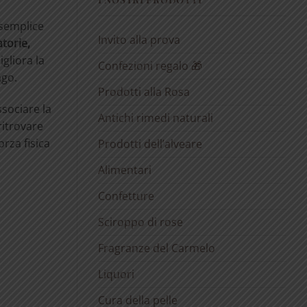
 semplice
Invito alla prova
torie,
igliora la
Confezioni regalo 🎁
ago.
Prodotti alla Rosa
sociare la
Antichi rimedi naturali
ritrovare
orza fisica
Prodotti dell’alveare
Alimentari
Confetture
Sciroppo di rose
Fragranze del Carmelo
Liquori
Cura della pelle