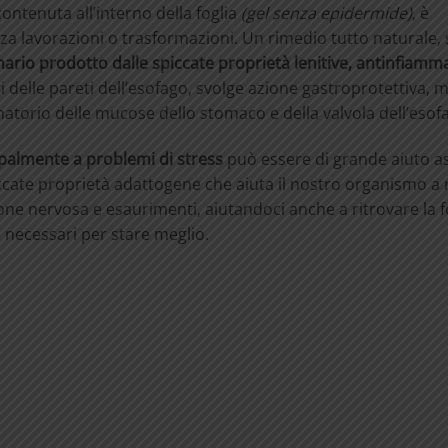
contenuta all’interno della foglia
(gel senza epidermide)
, è
nza lavorazioni o trasformazioni. Un rimedio tutto naturale,
ario prodotto dalle spiccate proprietà lenitive, antinfiamma
ti delle pareti dell’esofago, svolge azione gastroprotettiva, m
atorio delle mucose dello stomaco e della valvola dell’esof
ipalmente a problemi di stress
può essere di grande aiuto as
ccate proprietà adattogene che aiuta il nostro organismo a 
sione nervosa e esaurimenti, aiutandoci anche a ritrovare la f
 necessari per stare meglio.