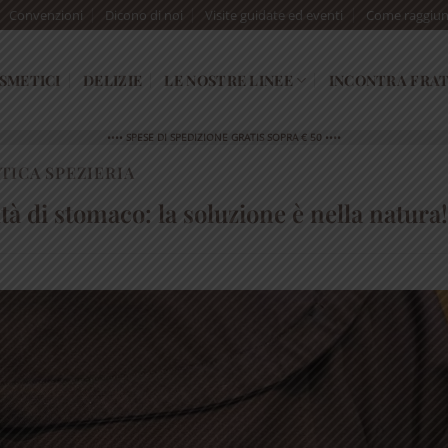
Convenzioni
Dicono di noi
Visite guidate ed eventi
Come raggiun
SMETICI
DELIZIE
LE NOSTRE LINEE
INCONTRA FRAT
•••• SPESE DI SPEDIZIONE GRATIS SOPRA € 50 ••••
TICA SPEZIERIA
tà di stomaco: la soluzione è nella natura!