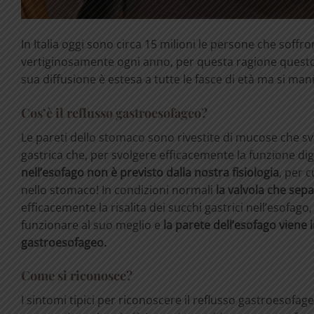
In Italia oggi sono circa 15 milioni le persone che soffr
vertiginosamente ogni anno, per questa ragione questo d
sua diffusione è estesa a tutte le fasce di età ma si manif
Cos’è il reflusso gastroesofageo?
Le pareti dello stomaco sono rivestite di mucose che s
gastrica che, per svolgere efficacemente la funzione di
nell’esofago non è previsto dalla nostra fisiologia
, per 
nello stomaco! In condizioni normali
la valvola che se
efficacemente la risalita dei succhi gastrici nell’esofago
funzionare al suo meglio e
la parete dell’esofago viene 
gastroesofageo.
Come si riconosce?
I sintomi tipici per riconoscere il reflusso gastroesofa