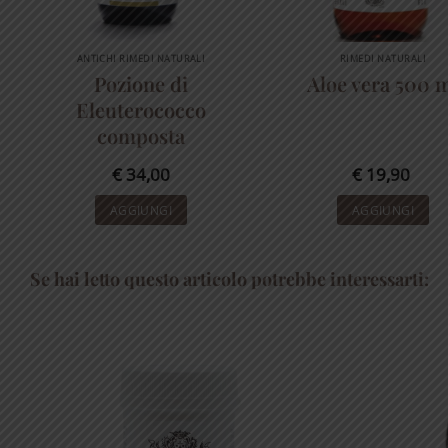
ANTICHI RIMEDI NATURALI
RIMEDI NATURALI
Pozione di
Aloe vera 500 
Eleuterococco
composta
€
34,00
€
19,90
AGGIUNGI
AGGIUNGI
Se hai letto questo articolo potrebbe interessarti: