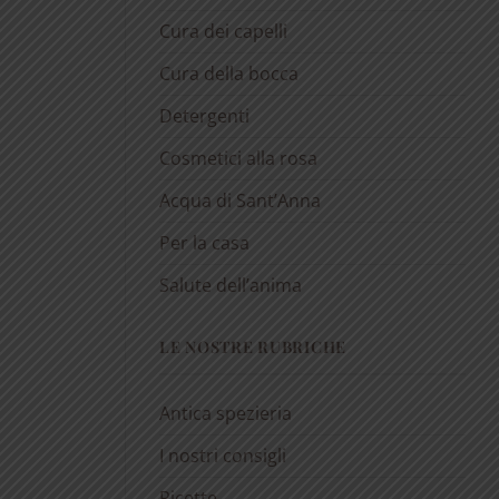
Cura dei capelli
Cura della bocca
Detergenti
Cosmetici alla rosa
Acqua di Sant’Anna
Per la casa
Salute dell’anima
LE NOSTRE RUBRICHE
Antica spezieria
I nostri consigli
Ricette