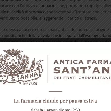
lacare con l’utilizzo di
antiacidi
che, pur dando rapido sollie
ale di acidità di stomaco
che invece va affrontato con serie
per quanto possibile, alleggerendo il carico di stress.
sso messa a tacere con farmaci antiacido, può dare origine 
quindi anche della valvola che lo separa dall’esofago, dand
astidioso che può risolversi solo curando la vera causa dell’
uzione è nella natura!
è arrivato il momento di ascoltarti e di mettere in atto una s
naturale.
nti e prediligi cereali integrali, frutta, verdura, legumi, carni
nte digeribili.
 la produzione di succhi gastrici), riduci al minimo l’assunzi
La farmacia chiude per pausa estiva
a di mangiare più del necessario e soprattutto di mangiare
Sabato 1 agosto
alle ore 12:30