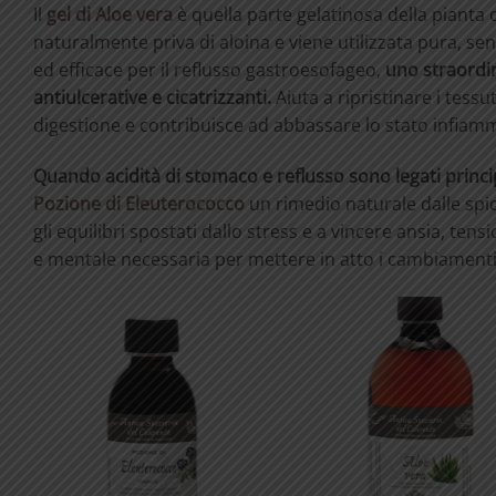
Il
gel di Aloe vera
è quella parte gelatinosa della pianta 
naturalmente priva di aloina e viene utilizzata pura, se
ed efficace per il reflusso gastroesofageo,
uno straordin
antiulcerative e cicatrizzanti.
Aiuta a ripristinare i tessu
digestione e contribuisce ad abbassare lo stato infiamm
Quando acidità di stomaco e reflusso sono legati princ
Pozione di Eleuterococco
un rimedio naturale dalle spi
gli equilibri spostati dallo stress e a vincere ansia, ten
e mentale necessaria per mettere in atto i cambiamenti