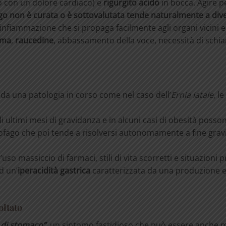
o con un dolore cardiaco) e
rigurgito acido
in bocca. Agire 
ago non è curata o è sottovalutata tende naturalmente a div
’infiammazione che si propaga facilmente agli organi vicini 
sma
,
raucedine
, abbassamento della voce, necessità di schiar
a da una patologia in corso come nel caso dell’
Ernia iatale
, l
i ultimi mesi di gravidanza e in alcuni casi di obesità poss
fago che poi tende a risolversi autonomamente a fine grav
l’uso massiccio di farmaci, stili di vita scorretti e situazioni
d un’
iper
acidità
gastrica
caratterizzata da una produzione e
oltato
à di stomaco”,
un sintomo fastidioso che può essere anche 