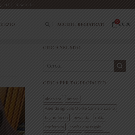
gerci
Newsletter
0
E EZIO
ACCEDI / REGISTRATI
€ 0,00
CERCA NEL SITO
Cerca:
CERCA PER TAG PRODOTTO
aloe vera
amaro
Azienda agricola Monte Carmelo Loano
bagnodoccia
bevanda
calda
confettura
confezione regalo