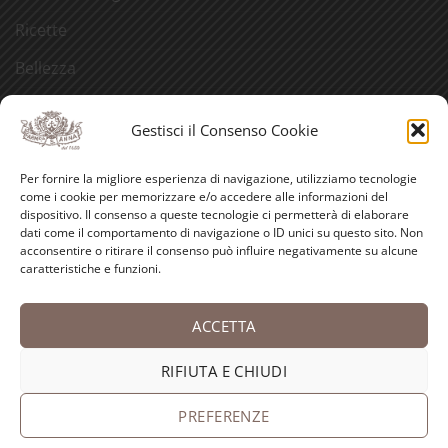
Ricette
Bellezza
Aforismi
Gestisci il Consenso Cookie
Eventi
Per fornire la migliore esperienza di navigazione, utilizziamo tecnologie
Video
come i cookie per memorizzare e/o accedere alle informazioni del
dispositivo. Il consenso a queste tecnologie ci permetterà di elaborare
Curiosità
dati come il comportamento di navigazione o ID unici su questo sito. Non
acconsentire o ritirare il consenso può influire negativamente su alcune
caratteristiche e funzioni.
Credits
ACCETTA
PayPal
Visa
MasterCard
American
Postepay
Bank
Express
Transfer
RIFIUTA E CHIUDI
Copyright 2026 ©
Antica Farmacia-Erboristeria Sant'Anna
dei Frati Carmelitani Scalzi
PREFERENZE