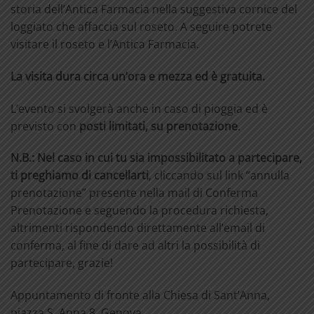
storia dell’Antica Farmacia nella suggestiva cornice del
loggiato che affaccia sul roseto. A seguire potrete
visitare il roseto e l’Antica Farmacia.
La visita dura circa un’ora e mezza ed è gratuita.
L’evento si svolgerà anche in caso di pioggia ed è
previsto con
posti limitati, su prenotazione
.
N.B.: Nel caso in cui tu sia impossibilitato a partecipare,
ti preghiamo di cancellarti
, cliccando sul link “annulla
prenotazione” presente nella mail di Conferma
Prenotazione e seguendo la procedura richiesta,
altrimenti rispondendo direttamente all’email di
conferma, al fine di dare ad altri la possibilità di
partecipare, grazie!
Appuntamento di fronte alla Chiesa di Sant’Anna,
piazza S. Anna 8, Genova.