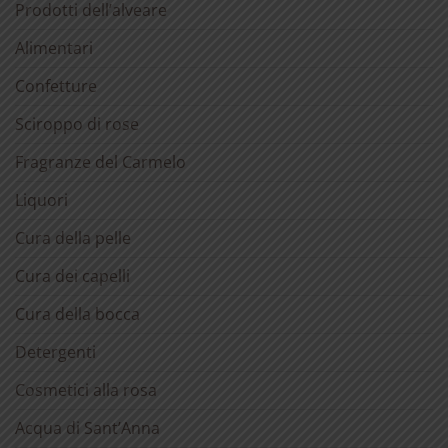
Prodotti dell’alveare
Alimentari
Confetture
Sciroppo di rose
Fragranze del Carmelo
Liquori
Cura della pelle
Cura dei capelli
Cura della bocca
Detergenti
Cosmetici alla rosa
Acqua di Sant’Anna