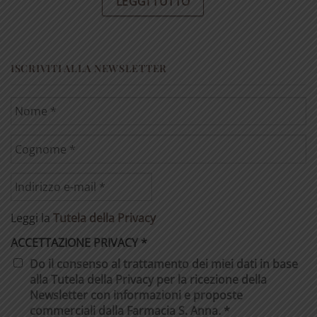
LEGGI TUTTO
ISCRIVITI ALLA NEWSLETTER
Leggi la
Tutela della Privacy
ACCETTAZIONE PRIVACY
*
Do il consenso al trattamento dei miei dati in base
alla Tutela della Privacy per la ricezione della
Newsletter con informazioni e proposte
commerciali dalla Farmacia S. Anna. *