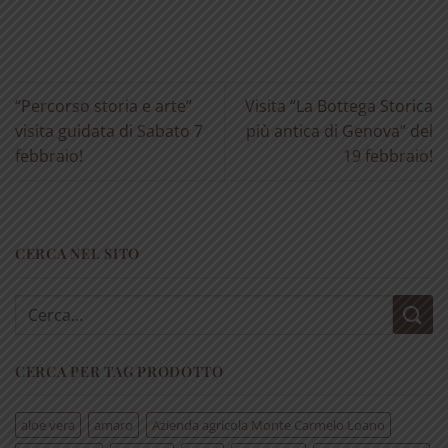
“Percorso storia e arte”
Visita “La Bottega Storica
visita guidata di Sabato 7
più antica di Genova” del
febbraio!
19 febbraio!
CERCA NEL SITO
Cerca:
CERCA PER TAG PRODOTTO
aloe vera
amaro
Azienda agricola Monte Carmelo Loano