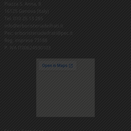
Piazza S. Anna, 8
16125 Genova (Italy)
Tel. 010 25 13 285
info@
erboristeriadeifrati.it
Pec:
erboristeriadeifrati@
pec.it
Reg. imprese 73188
P. IVA IT00624930103