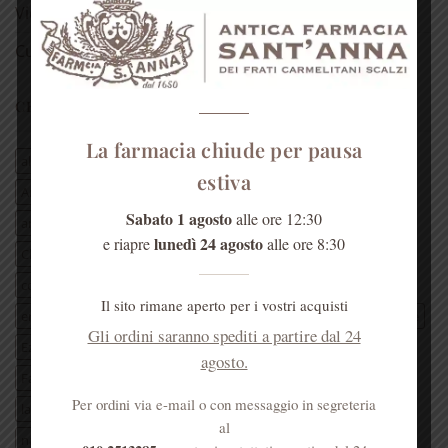
Video
Curiosità
CERCA PER TAG ARTICOLI
La farmacia chiude per pausa
aloe vera
antica farmacia monastica
estiva
Antica Farmacia Sant'Anna
Antica Farmacia Sant'Anna Genova
Sabato 1 agosto
alle ore 12:30
anticafarmaciasantannagenova
antica farmacia s’Anna
lunedì 24 agosto
e riapre
alle ore 8:30
Chiesa di santAnna
Convento di Sant'Anna Genova
cosa fare a genova
eleuterococco
erba officinale
Il sito rimane aperto per i vostri acquisti
erboristeria
erboristeria dei frati
erboristeria Genova
estate
Gli ordini saranno spediti a partire dal 24
Ezio Battaglia
farmacia dei frati
farmacia Genova
agosto.
Farmacia S’Anna
frate Ezio
Genova
genovamorethanthis
Per ordini via e-mail o con messaggio in segreteria
lavanda
Liguria
mal di gola
miele
Monica di Loreto
al
natale
padre Ezio
padri carmelitani scalzi
pianta