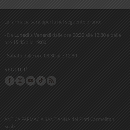
La farmacia sarà aperta nel seguente orario:
- Da
Lunedì
a
Venerdì
dalle ore
08:30
alle
12:30
e dalle
ore
15:45
alle
19:00
-
Sabato
dalle ore
08:30
alle
12:30
SEGUICI!
ANTICA FARMACIA SANT'ANNA dei Frati Carmelitani
Scalzi