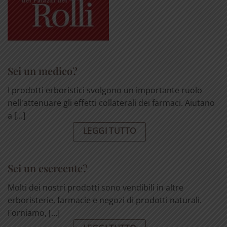
Sei un medico?
I prodotti erboristici svolgono un importante ruolo
nell'attenuare gli effetti collaterali dei farmaci. Aiutano
a [...]
LEGGI TUTTO
Sei un esercente?
Molti dei nostri prodotti sono vendibili in altre
erboristerie, farmacie e negozi di prodotti naturali.
Forniamo, [...]