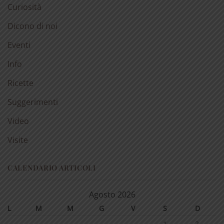
Curiosità
Dicono di noi
Eventi
Info
Ricette
Suggerimenti
Video
Visite
CALENDARIO ARTICOLI
Agosto 2026
L
M
M
G
V
S
D
1
2