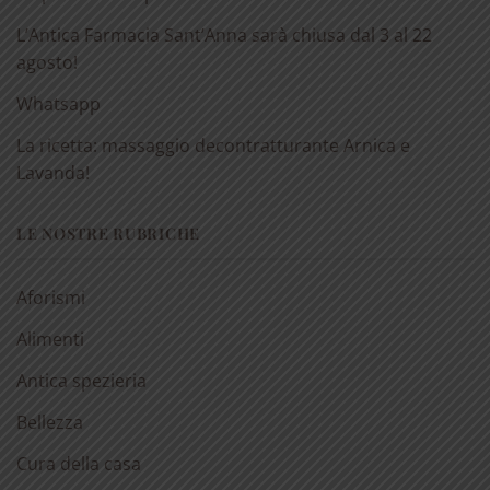
L’Antica Farmacia Sant’Anna sarà chiusa dal 3 al 22
agosto!
Whatsapp
La ricetta: massaggio decontratturante Arnica e
Lavanda!
LE NOSTRE RUBRICHE
Aforismi
Alimenti
Antica spezieria
Bellezza
Cura della casa