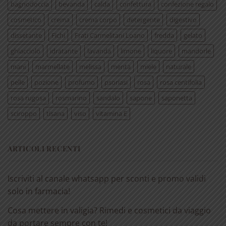
bagnodoccia
bevanda
calda
confettura
confezione regalo
cosmetico
crema
crema corpo
detergente
digestivo
dissetante
Fichi
Frati Carmelitani Loano
fredda
gelato
ghiacciolo
idratante
lavanda
limone
liquore
mandorle
mani
marmellate
melissa
menta
miele
naturale
pelle
pozione
profumo
psoriasi
rosa
rosa centifolia
rosa rugosa
rosmarino
sandalo
sapone
saponetta
sciroppo
tisana
viso
vitamina E
ARTICOLI RECENTI
Iscriviti al canale whatsapp per sconti e promo validi
solo in farmacia!
Cosa mettere in valigia? Rimedi e cosmetici da viaggio
da portare sempre con te!