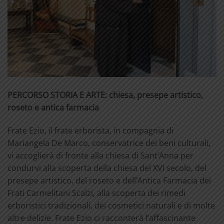
PERCORSO STORIA E ARTE: chiesa, presepe artistico,
roseto e antica farmacia
Frate Ezio, il frate erborista, in compagnia di
Mariangela De Marco, conservatrice dei beni culturali,
vi accoglierà di fronte alla chiesa di Sant’Anna per
condurvi alla scoperta della chiesa del XVI secolo, del
presepe artistico, del roseto e dell’Antica Farmacia dei
Frati Carmelitani Scalzi, alla scoperta dei rimedi
erboristici tradizionali, dei cosmetici naturali e di molte
altre delizie. Frate Ezio ci racconterà l’affascinante