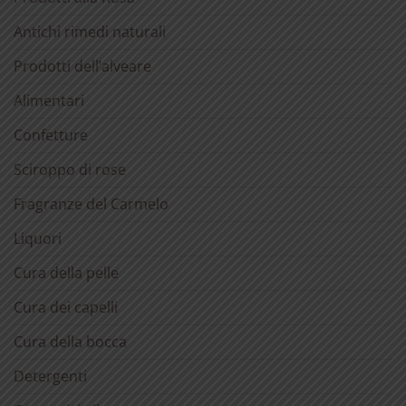
Antichi rimedi naturali
Prodotti dell’alveare
Alimentari
Confetture
Sciroppo di rose
Fragranze del Carmelo
Liquori
Cura della pelle
Cura dei capelli
Cura della bocca
Detergenti