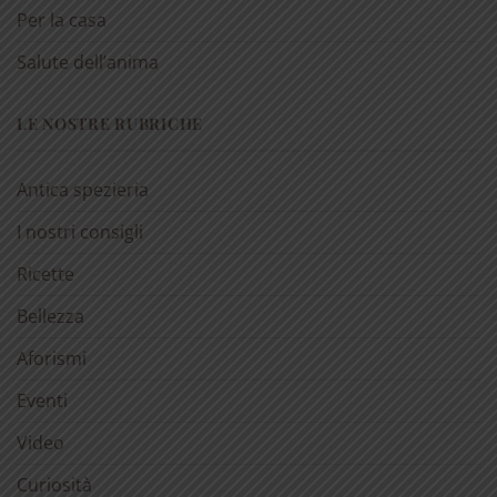
Per la casa
Salute dell’anima
LE NOSTRE RUBRICHE
Antica spezieria
I nostri consigli
Ricette
Bellezza
Aforismi
Eventi
Video
Curiosità