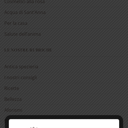
Cosmetici alla rosa
Acqua di Sant’Anna
Per la casa
Salute dell’anima
LE NOSTRE RUBRICHE
Antica spezieria
I nostri consigli
Ricette
Bellezza
Aforismi
Eventi