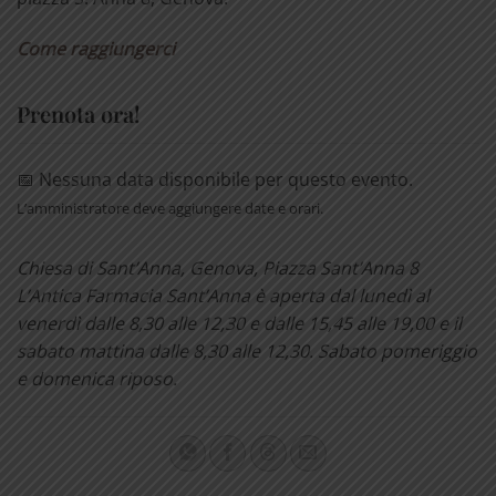
Come raggiungerci
Prenota ora!
📅 Nessuna data disponibile per questo evento.
L’amministratore deve aggiungere date e orari.
Chiesa di Sant’Anna, Genova, Piazza Sant’Anna 8
L’Antica Farmacia Sant’Anna è aperta dal lunedì al
venerdì dalle 8,30 alle 12,30 e dalle 15,45 alle 19,00 e il
sabato mattina dalle 8,30 alle 12,30. Sabato pomeriggio
e domenica riposo.