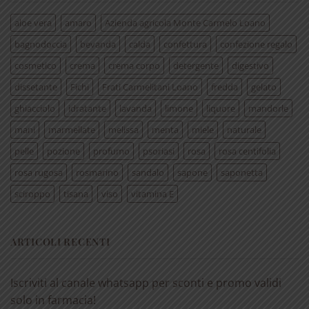
aloe vera
amaro
Azienda agricola Monte Carmelo Loano
bagnodoccia
bevanda
calda
confettura
confezione regalo
cosmetico
crema
crema corpo
detergente
digestivo
dissetante
Fichi
Frati Carmelitani Loano
fredda
gelato
ghiacciolo
idratante
lavanda
limone
liquore
mandorle
mani
marmellate
melissa
menta
miele
naturale
pelle
pozione
profumo
psoriasi
rosa
rosa centifolia
rosa rugosa
rosmarino
sandalo
sapone
saponetta
sciroppo
tisana
viso
vitamina E
ARTICOLI RECENTI
Iscriviti al canale whatsapp per sconti e promo validi
solo in farmacia!