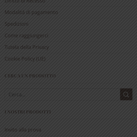
Diritto di Recesso
Modalità di pagamento
Spedizioni
Come raggiungerci
Tutela della Privacy
Cookie Policy (UE)
CERCA UN PRODOTTO
Cerca:
I NOSTRI PRODOTTI
Invito alla prova