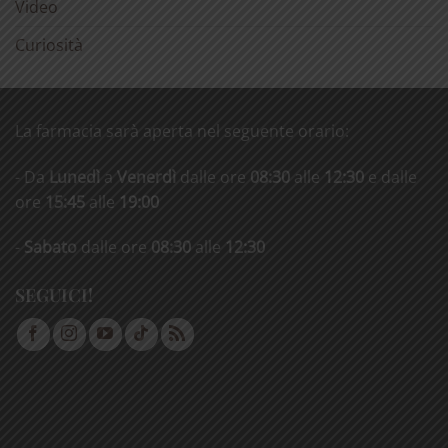
Video
Curiosità
La farmacia sarà aperta nel seguente orario:
- Da
Lunedì
a
Venerdì
dalle ore
08:30
alle
12:30
e dalle
ore
15:45
alle
19:00
-
Sabato
dalle ore
08:30
alle
12:30
SEGUICI!