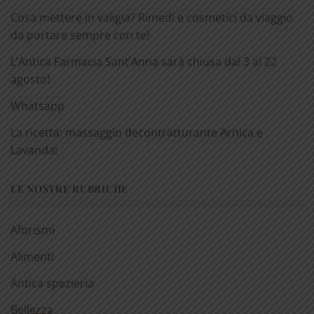
Cosa mettere in valigia? Rimedi e cosmetici da viaggio
da portare sempre con te!
L’Antica Farmacia Sant’Anna sarà chiusa dal 3 al 22
agosto!
Whatsapp
La ricetta: massaggio decontratturante Arnica e
Lavanda!
LE NOSTRE RUBRICHE
Aforismi
Alimenti
Antica spezieria
Bellezza