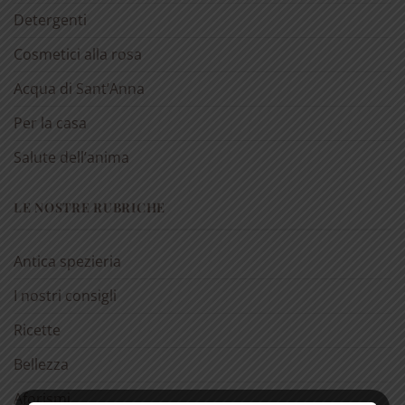
Detergenti
Cosmetici alla rosa
Acqua di Sant’Anna
Per la casa
Salute dell’anima
LE NOSTRE RUBRICHE
Antica spezieria
I nostri consigli
Ricette
Bellezza
Aforismi