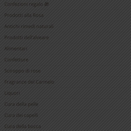
Confezioni regalo 🎁
Prodotti alla Rosa
Antichi rimedi naturali
Prodotti dell’alveare
Alimentari
Confetture
Sciroppo di rose
Fragranze del Carmelo
Liquori
Cura della pelle
Cura dei capelli
Cura della bocca