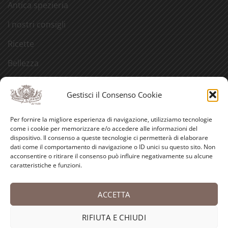
Antica spezieria
I nostri consigli
Ricette
Bellezza
Aforismi
Gestisci il Consenso Cookie
Eventi
Per fornire la migliore esperienza di navigazione, utilizziamo tecnologie
Video
come i cookie per memorizzare e/o accedere alle informazioni del
dispositivo. Il consenso a queste tecnologie ci permetterà di elaborare
Curiosità
dati come il comportamento di navigazione o ID unici su questo sito. Non
acconsentire o ritirare il consenso può influire negativamente su alcune
caratteristiche e funzioni.
Credits
ACCETTA
PayPal
Visa
MasterCard
American
Postepay
Bank
Express
Transfer
RIFIUTA E CHIUDI
Copyright 2026 ©
Antica Farmacia-Erboristeria Sant'Anna