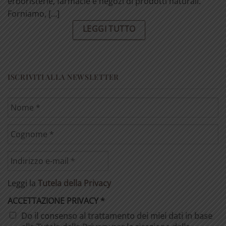
erboristerie, farmacie e negozi di prodotti naturali.
Forniamo, [...]
LEGGI TUTTO
ISCRIVITI ALLA NEWSLETTER
Leggi la
Tutela della Privacy
ACCETTAZIONE PRIVACY
*
Do il consenso al trattamento dei miei dati in base