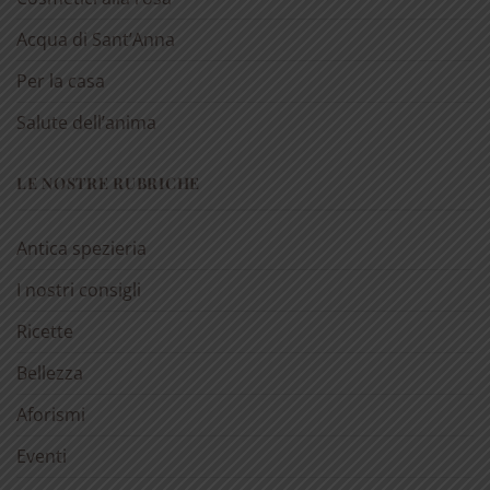
Acqua di Sant’Anna
Per la casa
Salute dell’anima
LE NOSTRE RUBRICHE
Antica spezieria
I nostri consigli
Ricette
Bellezza
Aforismi
Eventi