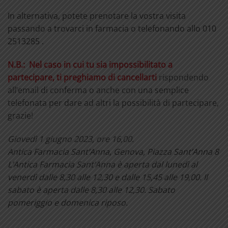
In alternativa, potete prenotare la vostra visita
passando a trovarci in farmacia o telefonando allo 010
2513285 .
N.B.: Nel caso in cui tu sia impossibilitato a
partecipare, ti preghiamo di cancellarti
rispondendo
all’email di conferma o anche con una semplice
telefonata per dare ad altri la possibilità di partecipare,
grazie!
Giovedì 1 giugno 2023, ore 16,00.
Antica Farmacia Sant’Anna,
Genova, Piazza Sant’Anna 8
L’Antica Farmacia Sant’Anna è aperta dal lunedì al
venerdì dalle 8,30 alle 12,30 e dalle 15,45 alle 19,00. Il
sabato è aperta dalle 8,30 alle 12,30. Sabato
pomeriggio e domenica riposo.