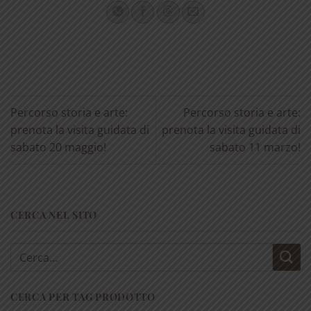
Percorso storia e arte:
Percorso storia e arte:
prenota la visita guidata di
prenota la visita guidata di
sabato 20 maggio!
sabato 11 marzo!
CERCA NEL SITO
Cerca:
CERCA PER TAG PRODOTTO