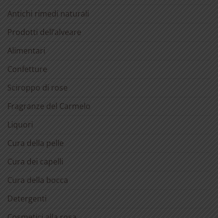
Antichi rimedi naturali
Prodotti dell’alveare
Alimentari
Confetture
Sciroppo di rose
Fragranze del Carmelo
Liquori
Cura della pelle
Cura dei capelli
Cura della bocca
Detergenti
Cosmetici alla rosa