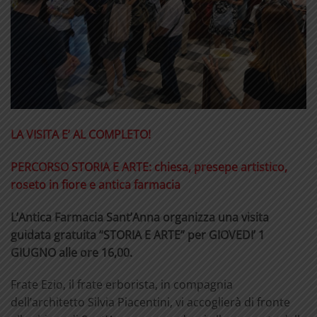
LA VISITA E’ AL COMPLETO!
PERCORSO STORIA E ARTE: chiesa, presepe artistico,
roseto in fiore e antica farmacia
L’Antica Farmacia Sant’Anna organizza una visita
guidata gratuita “STORIA E ARTE” per GIOVEDI’ 1
GIUGNO alle ore 16,00.
Frate Ezio, il frate erborista, in compagnia
dell’architetto Silvia Piacentini, vi accoglierà di fronte