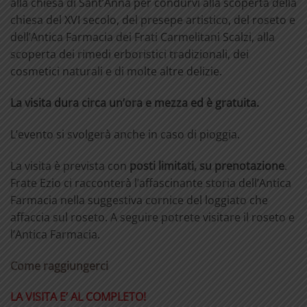
alla chiesa di Sant’Anna per condurvi alla scoperta della
chiesa del XVI secolo, del presepe artistico, del roseto e
dell’Antica Farmacia dei Frati Carmelitani Scalzi, alla
scoperta dei rimedi erboristici tradizionali, dei
cosmetici naturali e di molte altre delizie.
La visita dura circa un’ora e mezza ed è gratuita.
L’evento si svolgerà anche in caso di pioggia.
La visita è prevista con
posti limitati, su prenotazione
.
Frate Ezio ci racconterà l’affascinante storia dell’Antica
Farmacia nella suggestiva cornice del loggiato che
affaccia sul roseto. A seguire potrete visitare il roseto e
l’Antica Farmacia.
Come raggiungerci
LA VISITA E’ AL COMPLETO!