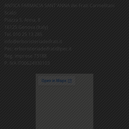
ANTICA FARMACIA SANT'ANNA dei Frati Carmelitani
Scalzi
Piazza S. Anna, 8
16125 Genova (Italy)
Tel. 010 25 13 285
info@
erboristeriadeifrati.it
Pec:
erboristeriadeifrati@
pec.it
Reg. imprese 73188
P. IVA IT00624930103