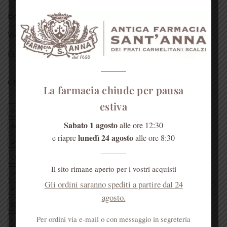
Eventi
Video
Curiosità
CERCA PER TAG ARTICOLI
La farmacia chiude per pausa
estiva
aloe vera
antica farmacia monastica
Sabato 1 agosto
alle ore 12:30
Antica Farmacia Sant'Anna
Antica Farmacia Sant'Anna Genova
lunedì 24 agosto
e riapre
alle ore 8:30
anticafarmaciasantannagenova
antica farmacia s’Anna
Chiesa di santAnna
Convento di Sant'Anna Genova
Il sito rimane aperto per i vostri acquisti
cosa fare a genova
eleuterococco
erba officinale
Gli ordini saranno spediti a partire dal 24
erboristeria
erboristeria dei frati
erboristeria Genova
estate
agosto.
Ezio Battaglia
farmacia dei frati
farmacia Genova
Per ordini via e-mail o con messaggio in segreteria
Farmacia S’Anna
frate Ezio
Genova
genovamorethanthis